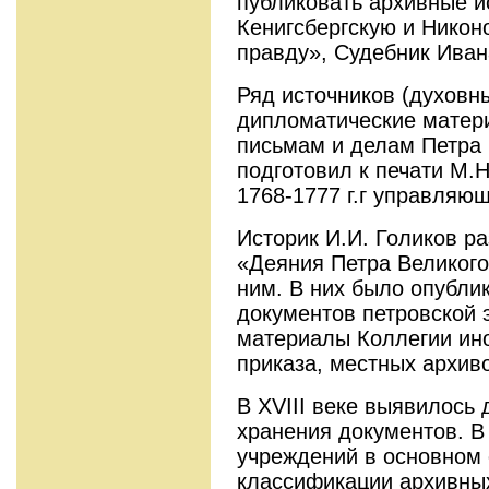
публиковать архивные и
Кенигсбергскую и Никон
правду», Судебник Иван
Ряд источников (духовн
дипломатические матер
письмам и делам Петра В
подготовил к печати М.
1768-1777 г.г управляю
Историк И.И. Голиков р
«Деяния Петра Великого
ним. В них было опубли
документов петровской 
материалы Коллегии ино
приказа, местных архив
В XVIII веке выявилось 
хранения документов. В
учреждений в основном
классификации архивных