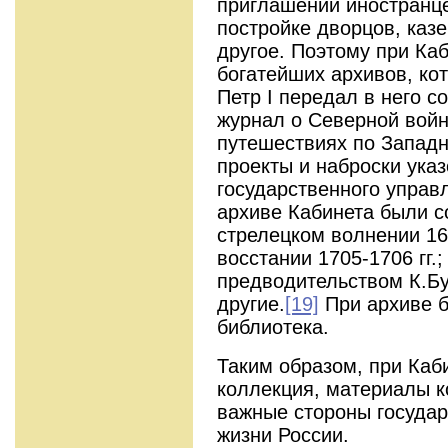
приглашении иностранце
постройке дворцов, каз
другое. Поэтому при Ка
богатейших архивов, ко
Петр I передал в него с
журнал о Северной войне
путешествиях по Запад
проекты и наброски указ
государственного управ
архиве Кабинета были с
стрелецком волнении 16
восстании 1705-1706 гг.
предводительством К.Бу
другие.
[19]
При архиве б
библиотека.
Таким образом, при Каб
коллекция, материалы к
важные стороны госуда
жизни России.