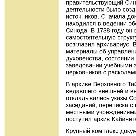
правительствующий Сино
деятельности было созд
источников. Сначала д
находился в ведении об
Синода. В 1738 году он
самостоятельную структ
возглавил архивариус. 
материалы об управлени
духовенства, состоянии
заведовании учебными 
церковников с расколами
В архиве Верховного Тай
ведавшего внешней и вн
откладывались указы Со
заседаний, переписка с
местными учреждениями
поступил архив Кабинета
Крупный комплекс доку