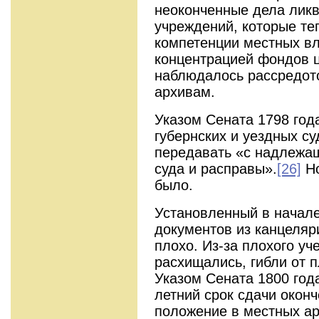
неоконченные дела лик
учреждений, которые те
компетенции местных вл
концентрацией фондов 
наблюдалось рассредот
архивам.
Указом Сената 1798 год
губернских и уездных с
передавать «с надлежа
суда и расправы».
[26]
Но
было.
Установленный в начале
документов из канцеляр
плохо. Из-за плохого уч
расхищались, гибли от 
Указом Сената 1800 год
летний срок сдачи оконч
положение в местных ар