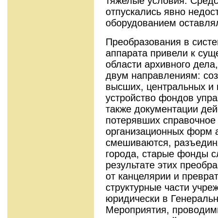
тяжелые условия. Средс
отпускались явно недос
оборудованием оставлял
Преобразования в систе
аппарата привели к су
области архивного дела
двум направлениям: соз
высших, центральных и 
устройство фондов упра
также документации де
потерявших справочное 
организационных форм 
смешиваются, разъединя
города, старые фонды с
результате этих преобр
от канцелярии и превра
структурные части учре
юридически в Генеральн
Мероприятия, проводимы