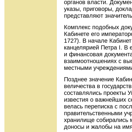
органов власти. Докуме
указы, приговоры, докл
представляют значитель
Комплекс подобных док
Кабинете его императорс
1727). В начале Кабине
канцелярией Петра I. В 
и финансовая документа
взаимоотношениях с вы
местными учреждениями
Позднее значение Кабин
величества в государст
составлялись проекты У
известия о важнейших с
велась переписка с пос
правительственными уч
хранилище собирались 
доносы и жалобы на имя