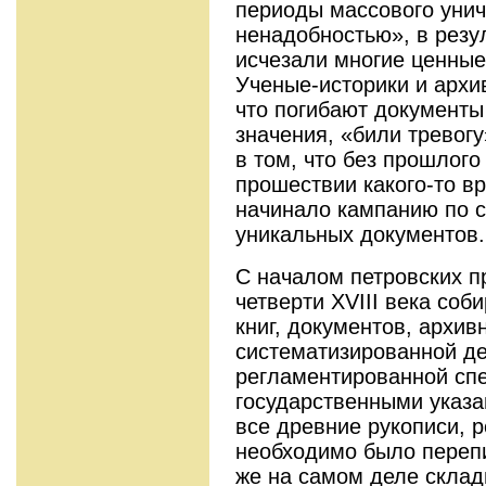
периоды массового унич
ненадобностью», в резу
исчезали многие ценные
Ученые-историки и архи
что погибают документы
значения, «били тревог
в том, что без прошлого
прошествии какого-то в
начинало кампанию по 
уникальных документов.
С началом петровских п
четверти XVIII века соб
книг, документов, архив
систематизированной де
регламентированной сп
государственными указ
все древние рукописи, р
необходимо было перепи
же на самом деле склад