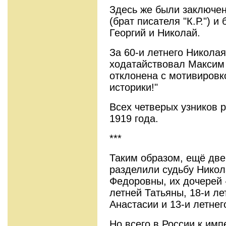
Здесь же были заключе
(брат писателя "К.Р.") 
Георгий и Николай.
За 60-и летнего Никола
ходатайствовал Максим 
отклонена с мотивировк
историки!"
Всех четверых узников 
1919 года.
***
Таким образом, ещё дв
разделили судьбу Никол
Федоровны, их дочерей -
летней Татьяны, 18-и ле
Анастасии и 13-и летнег
Но всего в России к им