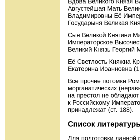
Вдова Великого Князя 
Августейшая Мать Вели
Владимировны Её Импер
Государыня Великая Кн
Сын Великой Княгини М
Императорское Высочес
Великий Князь Георгий 
Её Светлость Княжна К
Екатерина Иоанновна (19
Все прочие потомки Ром
морганатических (нерав
на престол не обладают 
к Российскому Императ
принадлежат (ст. 188).
Список литератур
Для подготовки данной