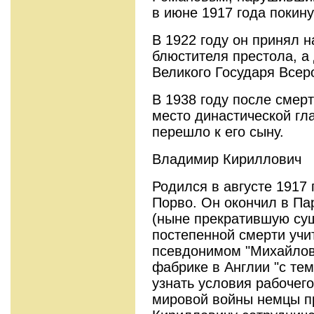
в июне 1917 года покин
В 1922 году он принял н
блюстителя престола, а
Великого Государя Всер
В 1938 году после смер
место династической г
перешло к его сыну.
Владимир Кириллович
Родился в августе 1917
Порво. Он окончил в Па
(ныне прекратившую сущ
постепенной смерти учит
псевдонимом "Михайлов"
фабрике в Англии "с те
узнать условия рабочего
мировой войны немцы 