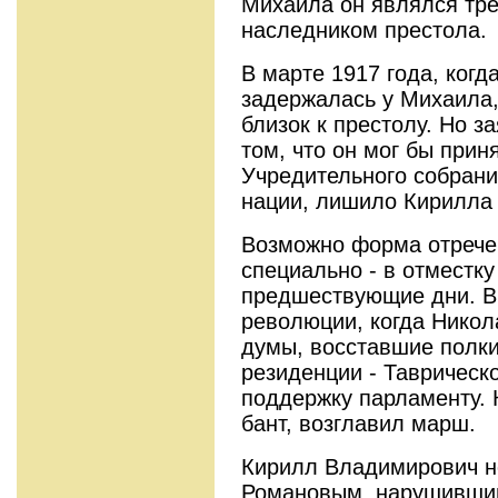
Михаила он являлся тре
наследником престола.
В марте 1917 года, когд
задержалась у Михаила,
близок к престолу. Но з
том, что он мог бы приня
Учредительного собран
нации, лишило Кирилла
Возможно форма отрече
специально - в отместк
предшествующие дни. В
революции, когда Никола
думы, восставшие полки
резиденции - Таврическ
поддержку парламенту. 
бант, возглавил марш.
Кирилл Владимирович н
Романовым, нарушившим