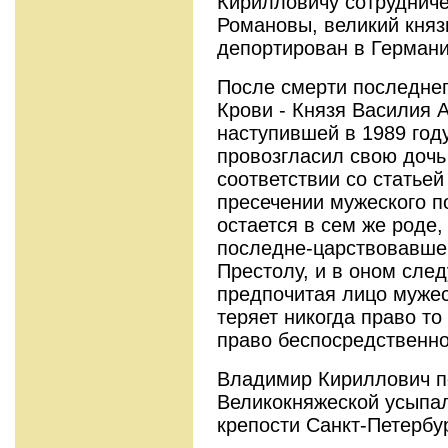
Кирилловичу сотрудниче
Романовы, великий княз
депортирован в Германи
После смерти последнег
Крови - Князя Василия 
наступившей в 1989 год
провозгласил свою дочь
соответствии со статьей
пресечении мужеского п
остается в сем же роде,
последне-царствовавшег
Престолу, и в оном след
предпочитая лицо мужес
теряет никогда право то
право беспосредственно
Владимир Кириллович по
Великокняжеской усыпа
крепости Санкт-Петербур