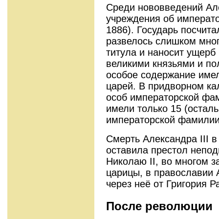
Среди нововведений Але
учреждения об императ
1886). Государь посчита
развелось слишком мног
титула и наносит ущерб 
великими князьями и по
особое содержание имел
царей. В придворном ка
особ императорской фам
имели только 15 (остал
императорской фамилии
Смерть Александра III в
оставила престол непод
Николаю II, во многом 
царицы, в православии
через неё от Григория Р
После революции