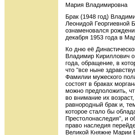
Мария Владимировна
Брак (1948 год) Владим
Леонидой Георгиевной 
ознаменовался рождени
декабря 1953 года в Ма
Ко дню её Династическо
Владимир Кириллович о
года, обращение, в кото
что "все ныне здравст
Фамилии мужеского пола
состоят в браках морган
можно предположить, чт
во внимание их возраст,
равнородный брак и, те
которое стало бы облад
Престолонаследия", и о
право наследия перейде
Великой Княжне Марии 