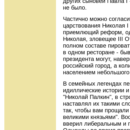
других сыновей Павла I 
не было.
Частично можно согласи
царствования Николая I 
приемлющий реформ, од
Николая, зловещее III 
полном составе пироват
в одном ресторане - бы
президента могут, навер
российский город, а кол
населением небольшого 
В семейных легендах пе
идиллические истории и 
"Николай Палкин", в ст
наставлял их такими сл
так, чтобы вам прощали 
великими князьями". Во
вверил либеральным и 