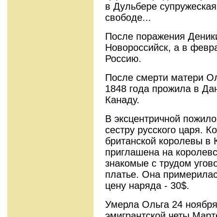
в Дульбере супружеская
свободе...
После поражения Деник
Новороссийск, а в февр
Россию.
После смерти матери Ол
1848 года прожила в Да
Канаду.
В эксцентричной пожило
сестру русского царя. К
британской королевы в 
приглашена на королевс
знакомые с трудом угов
платье. Она примерилас
цену наряда - 30$.
Умерла Ольга 24 ноября
эмигрантской четы Март