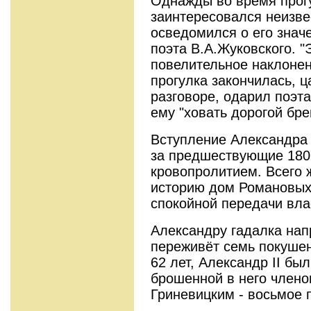
Однажды во время прогу
заинтересовался неизве
осведомился о его значе
поэта В.А.Жуковского. "
повелительное наклонени
прогулка закончилась, 
разговоре, одарил поэт
ему "ховать дорогой брег
Вступление Александра 
за предшествующие 180
кровопролитием. Всего 
историю дом Романовых
спокойной передачи вла
Александру гадалка нап
переживёт семь покушен
62 лет, Александр II бы
брошенной в него члено
Гриневицким - восьмое 