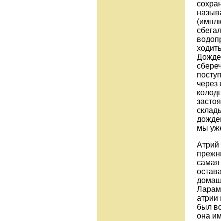
сохран
назыв
(имплю
сбегал
водоп
ходить
Дождев
сбереч
поступ
через 
колодц
засто
склады
дождев
мы уже
Атрий 
прежн
самая 
остава
домашн
Ларам,
атрии 
был во
она им