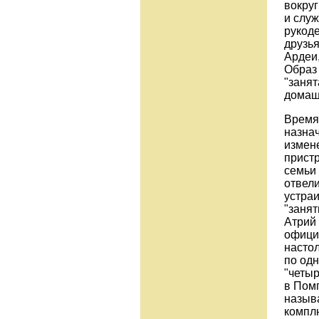
вокруг
и слу
рукоде
друзь
Ардеи,
Образ 
"занят
домашн
Время
назнач
измене
пристр
семьи
отвели
устраи
"занят
Атрий 
офици
настол
по одн
"четы
в Помп
называ
комплю