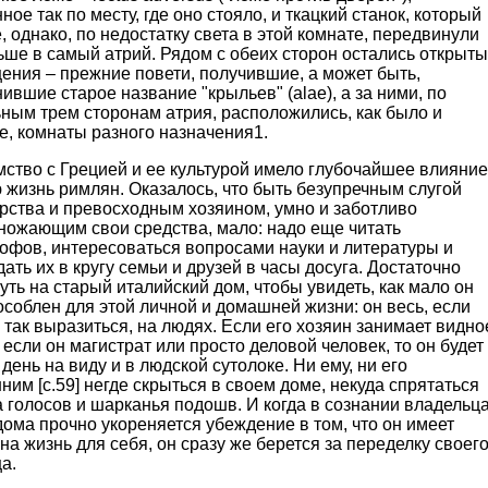
ное так по месту, где оно стояло, и ткацкий станок, который
, однако, по недостатку света в этой комнате, передвинули
ше в самый атрий. Рядом с обеих сторон остались открыт
ения – прежние повети, получившие, а может быть,
ившие старое название "крыльев" (alae), а за ними, по
ным трем сторонам атрия, расположились, как было и
е, комнаты разного назначения1.
ство с Грецией и ее культурой имело глубочайшее влияние
 жизнь римлян. Оказалось, что быть безупречным слугой
рства и превосходным хозяином, умно и заботливо
ножающим свои средства, мало: надо еще читать
офов, интересоваться вопросами науки и литературы и
ать их в кругу семьи и друзей в часы досуга. Достаточно
уть на старый италийский дом, чтобы увидеть, как мало он
соблен для этой личной и домашней жизни: он весь, если
так выразиться, на людях. Если его хозяин занимает видно
 если он магистрат или просто деловой человек, то он будет
день на виду и в людской сутолоке. Ни ему, ни его
им [с.59] негде скрыться в своем доме, некуда спрятаться
а голосов и шарканья подошв. И когда в сознании владельц
дома прочно укореняется убеждение в том, что он имеет
на жизнь для себя, он сразу же берется за переделку своег
а.