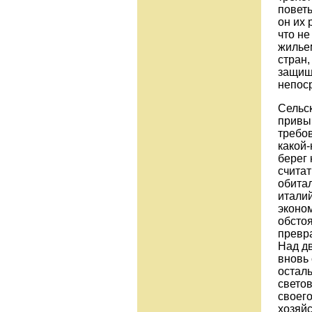
поветь
он их 
что не
жильем
стран,
защищ
непос
Сельск
привы
требов
какой-
берег
считат
обитал
италий
эконом
обстоя
превра
Над д
вновь 
осталь
светов
своего
хозяйс