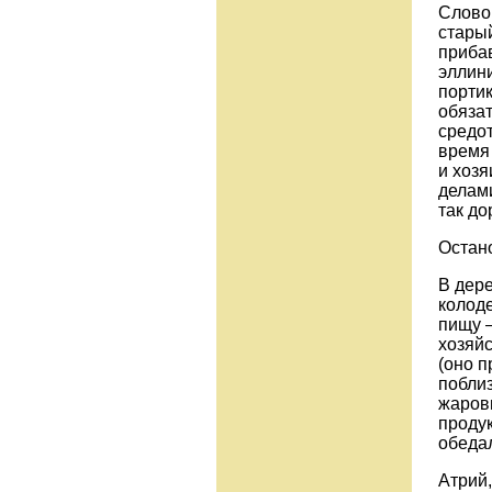
Слово 
старый
приба
эллин
портик
обязат
средо
время
и хоз
делами
так до
Остано
В дере
колоде
пищу –
хозяйс
(оно п
побли
жаровн
продук
обеда
Атрий,