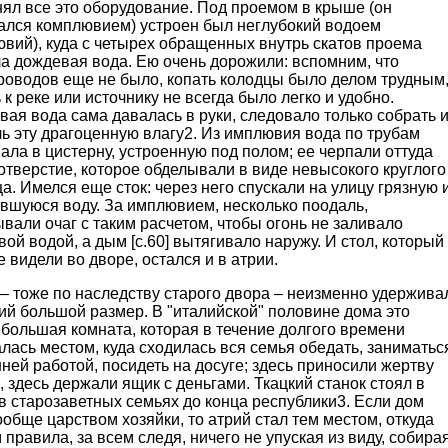
ял все это оборудование. Под проемом в крыше (он
ался комплювием) устроен был неглубокий водоем
вий), куда с четырех обращенных внутрь скатов проема
а дождевая вода. Ею очень дорожили: вспомним, что
роводов еще не было, копать колодцы было делом трудным
 к реке или источнику не всегда было легко и удобно.
ая вода сама давалась в руки, следовало только собрать 
ь эту драгоценную влагу2. Из имплювия вода по трубам
ала в цистерну, устроенную под полом; ее черпали оттуда
отверстие, которое обделывали в виде невысокого круглого
а. Имелся еще сток: через него спускали на улицу грязную 
явшуюся воду. За имплювием, несколько поодаль,
вали очаг с таким расчетом, чтобы огонь не заливало
ой водой, а дым [с.60] вытягивало наружу. И стол, который
 видели во дворе, остался и в атрии.
– тоже по наследству старого двора – неизменно удержива
ий большой размер. В "италийской" половине дома это
большая комната, которая в течение долгого времени
лась местом, куда сходилась вся семья обедать, заниматьс
ей работой, посидеть на досуге; здесь приносили жертву
 здесь держали ящик с деньгами. Ткацкий станок стоял в
в старозаветных семьях до конца республики3. Если дом
обще царством хозяйки, то атрий стал тем местом, откуда
 правила, за всем следя, ничего не упуская из виду, собира