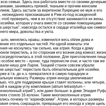
 всю семью. Здесь она работала вместе со своими дочерьм
жанками, занимаясь пряжей, тканьем и прочим женским
лием, Здесь застали за веретеном Лукрецию ее муж и его
я, неожиданно прискакавшие в Рим из-под осажденной
 чтоб проверить, чем в их отсутствие занимаются их жены.
хозяйки, которая у очага вместе со своими помощницами
а шерстью", навсегда остался в сердце италийца как симво
его мира, довольства и уюта.
 шло, менялись нравы, изменился весь облик дома и
ение его отдельных частей. Ни одной комнаты эти
ния не коснулись так сильно, как атрия. Когда к дому
оили перистиль, а по сторонам его возник ряд комнат, жизн
 сосредоточилась в этой половине. Для приготовления пищ
 особое место – кухню, туда перенесли очаг, и часто там же
вали нишу для Ларов. Ткацкий станок совсем убрали:
ие шерстью" перестало быть обязательным для хозяйки.
уже в I в. до н.э. превратился в самую парадную и
альную комнату. Размеры атрия иногда увеличивают
ько, что для поддержки крыши ставят колонны, или четыре,
ой в каждом углу комплювия (atrium tetrastylum –
рехколонный атрий"), или даже больше: в доме Эпидия Руф
еях стояло 16 колонн. Такие многоколонные атрии
лись почему-то "коринфскими". Атрии, в которых размеры
вия очень сокращали, превращая его иногда в узкую щель