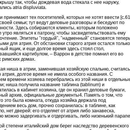
крышу так, чтобы дождевая вода стекала с нее наружу,
лись atria displuviata.
и принимают тех посетителей, которых не хотят ввести [с.61
 своей семьи; тут ведут деловые разговоры и беседуют по
нности. Здесь собираются клиенты, которым положено
 утро являться к патрону, чтобы засвидетельствовать ему
очтение. Эпитеты "гордый", "надменный" становятся тепер
ми для атрия. От обстановки старого атрия остался только
ый ящик, и еще долгое время здесь стоял стол,
вавшийся картибулом, – Варрон в детстве помнил его во
 римских домах.
ая ниша в атрии, заменившая хозяйскую спальню, считаясь
 атрия, долгое время не имела особого названия. С
ием времени хозяева перебрались из этой ниши в отдельны
и; ниша получила название таблина (tablinum) и
тилась в кабинет хозяина, где он хранил деловые бумаги,
ный архив, официальные документы4. Память о том, что
то это была комната, откуда хозяйка держала под
ением весь дом, прочно сохранилась: в таблине, как
о, нет дверей: его отделяет от атрия либо занавеска,
ю можно задергивать и отдергивать, либо низенький парапе
ой степени италийский дом берег наследство деревенского