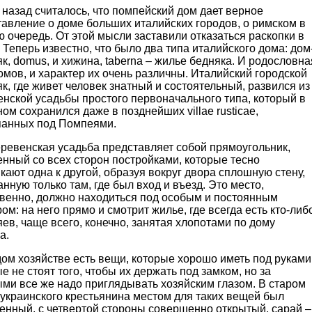
 назад считалось, что помпейский дом дает верное
авление о доме больших италийских городов, о римском в
 очередь. От этой мысли заставили отказаться раскопки в
 Теперь известно, что было два типа италийского дома: дом
к, domus, и хижина, taberna – жилье бедняка. И родословна
омов, и характер их очень различны. Италийский городской
к, где живет человек знатный и состоятельный, развился из
нской усадьбы простого первоначального типа, который в
ом сохранился даже в позднейших villae rusticae,
панных под Помпеями.
еревенская усадьба представляет собой прямоугольник,
нный со всех сторон постройками, которые тесно
ают одна к другой, образуя вокруг двора сплошную стену,
нную только там, где был вход и въезд. Это место,
твенно, должно находиться под особым и постоянным
ом: на него прямо и смотрит жилье, где всегда есть кто-либ
яев, чаще всего, конечно, занятая хлопотами по дому
а.
ом хозяйстве есть вещи, которые хорошо иметь под руками
е не стоят того, чтобы их держать под замком, но за
ми все же надо приглядывать хозяйским глазом. В старом
украинского крестьянина местом для таких вещей был
енный, с четвертой стороны совершенно открытый, сарай –