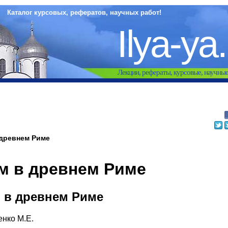
Каталог курсовых, рефератов, научных работ!
Ilya-ya
Лекции, рефераты, курсовые, научны
древнем Риме
м в древнем Риме
 в древнем Риме
енко М.Е.