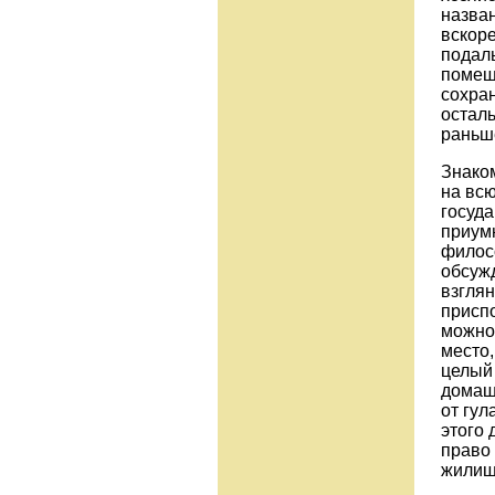
назван
вскоре
подаль
помещ
сохран
осталь
раньш
Знаком
на всю
госуда
приум
филос
обсужд
взглян
приспо
можно 
место,
целый 
домашн
от гул
этого 
право 
жилищ