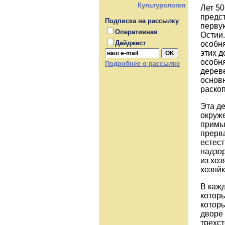
Культурология
Лет 50
предст
Подписка на рассылку
первую
Оперативная
Остии.
Дайджест
особня
этих д
особня
Подробнее о рассылке
дереве
основн
раско
Эта д
окруже
примык
прерва
естес
надзор
из хоз
хозяйк
В кажд
которы
которы
дворе 
трехст