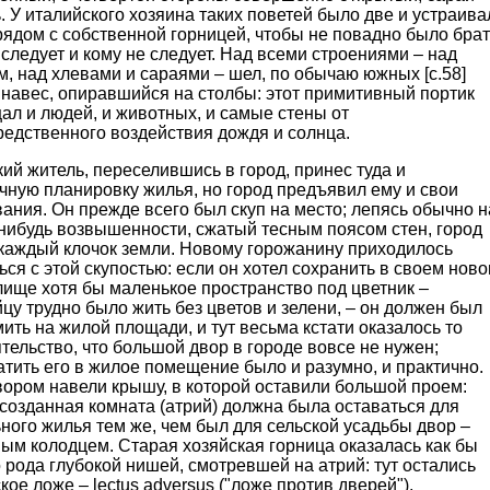
. У италийского хозяина таких поветей было две и устраива
рядом с собственной горницей, чтобы не повадно было брат
 следует и кому не следует. Над всеми строениями – над
, над хлевами и сараями – шел, по обычаю южных [с.58]
 навес, опиравшийся на столбы: этот примитивный портик
ал и людей, и животных, и самые стены от
редственного воздействия дождя и солнца.
ий житель, переселившись в город, принес туда и
чную планировку жилья, но город предъявил ему и свои
ания. Он прежде всего был скуп на место; лепясь обычно н
нибудь возвышенности, сжатый тесным поясом стен, город
 каждый клочок земли. Новому горожанину приходилось
ься с этой скупостью: если он хотел сохранить в своем нов
ище хотя бы маленькое пространство под цветник –
цу трудно было жить без цветов и зелени, – он должен был
ить на жилой площади, и тут весьма кстати оказалось то
тельство, что большой двор в городе вовсе не нужен;
тить его в жилое помещение было и разумно, и практично.
вором навели крышу, в которой оставили большой проем:
созданная комната (атрий) должна была оставаться для
ного жилья тем же, чем был для сельской усадьбы двор –
ым колодцем. Старая хозяйская горница оказалась как бы
 рода глубокой нишей, смотревшей на атрий: тут остались
кое ложе – lectus adversus ("ложе против дверей"),