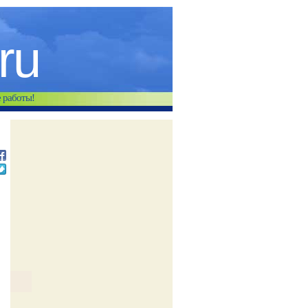
.ru
е работы!