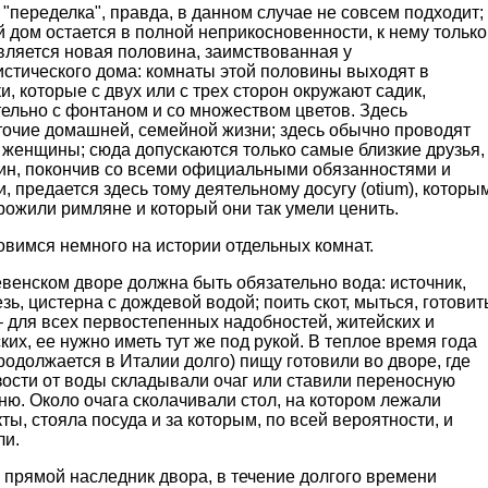
"переделка", правда, в данном случае не совсем подходит;
 дом остается в полной неприкосновенности, к нему только
вляется новая половина, заимствованная у
истического дома: комнаты этой половины выходят в
и, которые с двух или с трех сторон окружают садик,
ельно с фонтаном и со множеством цветов. Здесь
точие домашней, семейной жизни; здесь обычно проводят
 женщины; сюда допускаются только самые близкие друзья,
яин, покончив со всеми официальными обязанностями и
, предается здесь тому деятельному досугу (otium), которы
рожили римляне и который они так умели ценить.
вимся немного на истории отдельных комнат.
венском дворе должна быть обязательно вода: источник,
зь, цистерна с дождевой водой; поить скот, мыться, готовит
 для всех первостепенных надобностей, житейских и
ких, ее нужно иметь тут же под рукой. В теплое время года
родолжается в Италии долго) пищу готовили во дворе, где
зости от воды складывали очаг или ставили переносную
ю. Около очага сколачивали стол, на котором лежали
ты, стояла посуда и за которым, по всей вероятности, и
ли.
 прямой наследник двора, в течение долгого времени