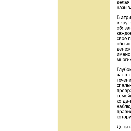
делая 
называ
В атри
в круг
обяза
каждое
свое п
обычны
денежн
имено
многих
Глубок
частью
течен
спальн
превра
семей
когда-
наблюд
правил
котору
До как