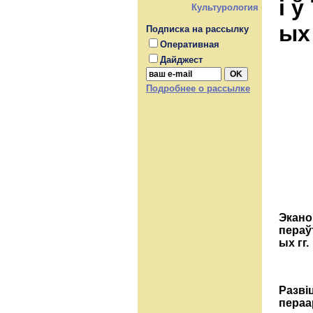
i 
Культурология
ых 
Подписка на рассылку
Оперативная
Дайджест
Подробнее о рассылке
Экано
пераўт
ых гг.
Разві
пераа