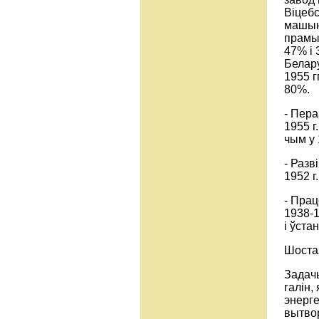
Віцебс
машын
прамыс
47% і 
Белару
1955 г
80%.
- Пера
1955 г
чым у 1
- Разв
1952 г
- Пра
1938-1
і ўстан
Шостая
Задачы
галін,
энерге
вытвор