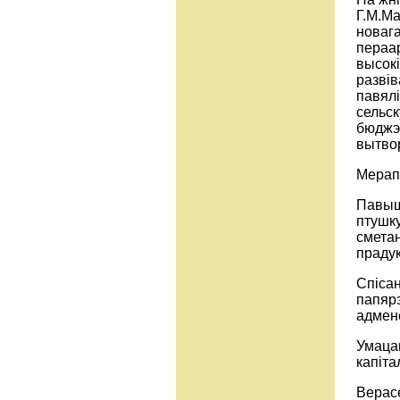
Г.М.Ма
новага
пераар
высокі
разві
павялі
сельск
бюджэц
вытво
Мерап
Павыш
птушку
сметан
прадук
Спісан
папярэ
адмен
Умаца
капіта
Верасе