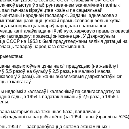
лянкоў выступіў з абгрунтаваннем эканамічнай палітыкі
 палітычнага кіраўніцтва краіны па сацыяльнай
ыентацыі народнай гаспадаркі. Задачы: адначасова з
мі тэмпамі развіцця цяжкай прамысловасці больш хутка
ваць вытворчасць тавараў народнага спажывання;
чваць капіталаўкладанні ў лёгкую, харчовую прамысловасці
ую гаспадарку; правесці зніжэнне цэн. У Дзяржаўным
е СССР на 1953 г. былі прадугледжаны вялікія датацыі на
рчасць тавараў народнага спажывання.
рыемствы:
аны нарыхтоўчыя цэны на с/г прадукцыю (на жывёлу і
 ў 5,5 разоў, на бульбу ў 2,5 раза, на малако і масла
кавое ў 2 разы). Зніжаны абавязковыя дзяржпастаўкі с/г
цыі з калгасаў.
ы нядоімкі з калгасаў і калгаснікаў па сяльгаспадатку за
днія гады, з 1954 г. падатак зніжаны ў 2,5 раза, з 1958 г. -
ены.
вана матэрыяльна-тэхнічная база, павялічаны
лаўкладанні на патрэбы вёскі (за 1954 г. яны ўзраслі на 52%)
нь 1953 г. – распрацоўвацца сістэма эканамічных і