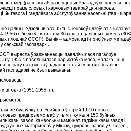
ьных мер (рашэнні аб развіцці жывёлагадоўлі, павелічэнні
рчасці прамысловых і харчовых тавараў для народа,
ці бытавога і гандлёвага абслугоўвання насельніцтва і шэра
.
не цаліны. Удзельнічала 35 тыс. юнакоў і дзяўчат з Беларусі
4-1956 гг. было ўзнята каля 36 млн. га цалінных зямель (30
ых плошчаў СССР). Вынік – адмова ад інтэнсіўных метада
у сельскай гаспадаркі.
 БССР вырасла ўраджайнасць, павялічылася пагалоўе
 і ў 1955 г. павялічылася нарыхтоўка мяса, малака і інш.
па шэрагу паказчыкаў заданні і гэтай пяцігодкі ў галіне
ай гаспадаркі не былі выкананы.
словасць
пяцігодка (1951-1955 гг.).
рыемствы:
тальнае будаўніцтва. Увайшло ў строй 1.010 новых
словых прадпрыемстваў, у тым ліку каля 150 буйных
пнікавы завод, камвольны камбінат, гадзіннікавы завод і
будаўнічых матэрыялаў у Мінску, цукровы завод у Скідзелі,
 швейных машын у Оршы, шоўкаткацкая фабрыка ў