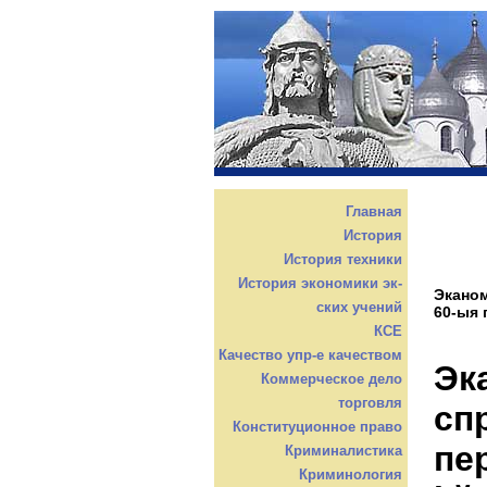
Главная
История
История техники
История экономики эк-
Эканом
ских учений
60-ыя г
КСЕ
Качество упр-е качеством
Эк
Коммерческое дело
торговля
сп
Конституционное право
пер
Криминалистика
Криминология