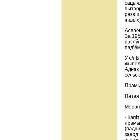
сацыял
вытво
развіц
іншых)
Асваен
За 195
пасяўн
пад’ём
У с/г
жывёлы
Аднак 
сельск
Прамы
Пятая 
Мерап
- Капі
прамы
(падшы
завод 
завод