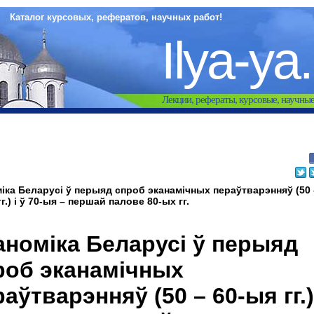
Каталог курсовых, рефератов, научных работ!
Ilya-ya
Лекции, рефераты, курсовые, научны
іка Беларусі ў перыяд спроб эканамічных пераўтварэнняў (50 
г.) i ў 70-ыя – першай палове 80-ых гг.
аноміка Беларусі ў перыяд
роб эканамічных
аўтварэнняў (50 – 60-ыя гг.)