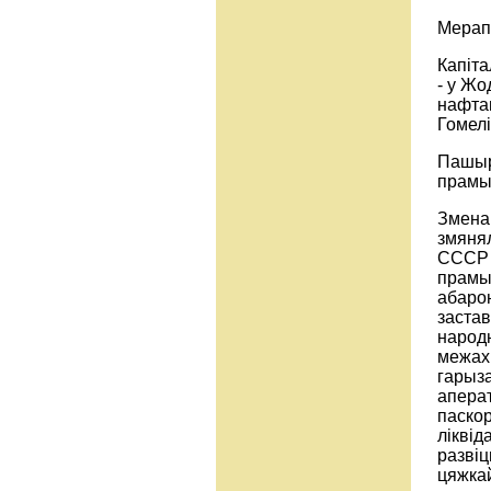
Мерап
Капіта
- у Жо
нафтап
Гомелі
Пашырэ
прамы
Змена 
змяня
СССР п
прамыс
абарон
застав
народн
межах
гарыз
апера
паскор
ліквід
развіц
цяжка