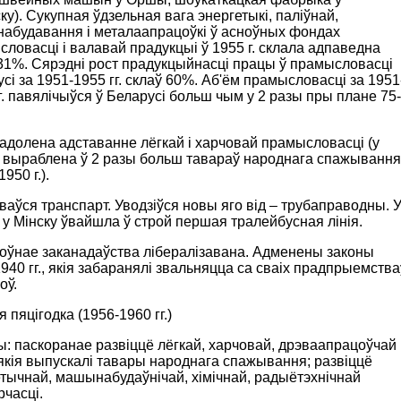
ку). Сукупная ўдзельная вага энергетыкі, паліўнай,
абудавання і металаапрацоўкі ў асноўных фондах
ловасці і валавай прадукцыі ў 1955 г. склала адпаведна
31%. Сярэдні рост прадукцыйнасці працы ў прамысловасці
сі за 1951-1955 гг. склаў 60%. Аб'ём прамысловасці за 1951
г. павялічыўся ў Беларусі больш чым у 2 разы пры плане 75-
адолена адставанне лёгкай і харчовай прамысловасці (у
. выраблена ў 2 разы больш тавараў народнага спажывання
950 г.).
іваўся транспарт. Уводзіўся новы яго від – трубаправодны. 
. у Мінску ўвайшла ў строй першая тралейбусная лінія.
цоўнае заканадаўства лібералізавана. Адменены законы
940 гг., якія забаранялі звальняцца са сваіх прадпрыемства
оў.
 пяцігодка (1956-1960 гг.)
: паскоранае развіццё лёгкай, харчовай, дрэваапрацоўчай
 якія выпускалі тавары народнага спажывання; развіццё
тычнай, машынабудаўнічай, хімічнай, радыётэхнічнай
часці.