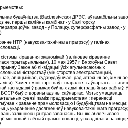
рыемствы:
льнае будаўніцтва (Васілевічская ДРЭС, аўтамабільны зав
дзіне, першы калійны камбінат - у Салігорску,
ерапрацоўчы завод - у Полацку, суперфасфатны завод - у
).
нне НТР (навукова-тэхнічнага прагрэсу) у галінах
словасці.
сістэмы кіравання эканомікай (галіновае кіраванне
лася тэрытарыяльным). 10 мая 1957 г. Вярхоўны Савет
рыняў Закон аб ліквідацыі ўсіх агульнасаюзных
ловых міністэрстваў (міністэрства электрастанцый,
нае, авіяцыйнае, судабудаўнічае, радыётэхнічнае, хімічнае
аліся). Замест міністэрстваў ствараліся саўнаргасы – саве
ай гаспадаркі ў рамках буйных адміністрацыйных раёнаў. 
 БССР быў створаны адзіны саўнаргас. Мэты: умацаваць
антальныя сувязі паміж прадпрыемствамі; перанесці
тыўнае кіраванне прамысловасцю і будаўніцтвам на месцы;
ыць укараненне дасягненняў навукова-тэхнічнага прагрэсу
аваць залішнюю цэнтралізаванасць. Вынік: аблегчылася
цё мясцовай і лёгкай прамысловасці, ускладнілася развіцце
й.