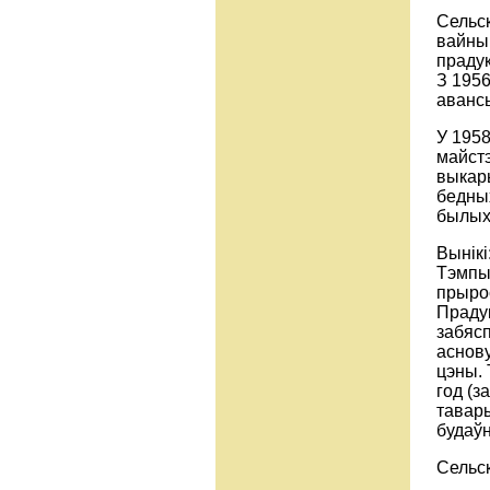
Сельск
вайны 
праду
З 1956
авансы
У 1958
майстэ
выкары
бедных
былых
Вынікі
Тэмпы 
прырос
Праду
забяс
аснову
цэны.
год (з
тавар
будаўн
Сельск