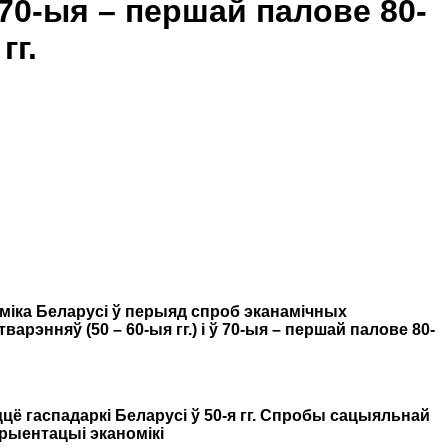
ў 70-ыя – першай палове 80-
гг.
міка Беларусі ў перыяд спроб эканамічных
варэнняў (50 – 60-ыя гг.)
i
ў 70-ыя – першай палове 80-
ццё гаспадаркі Беларусі ў 50-я гг. Спробы сацыяльнай
рыентацыі эканомікі