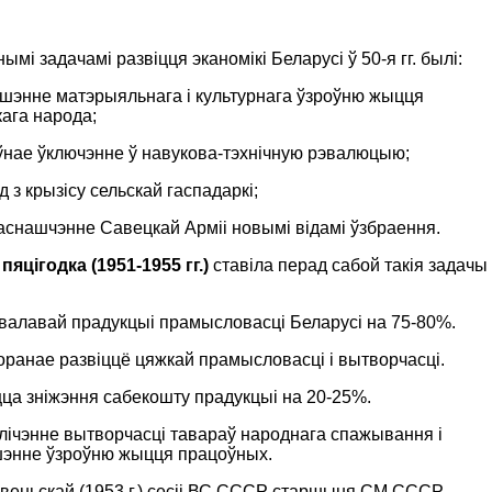
ымi задачамi развіцця эканомікі Беларусі ў 50-я гг. былi:
ышэнне матэрыяльнага і культурнага ўзроўню жыцця
ага народа;
ўнае ўключэнне ў навукова-тэхнічную рэвалюцыю;
д з крызісу сельскай гаспадаркi;
аснашчэнне Савецкай Арміі новымі відамі ўзбраення.
пяцігодка (1951-1955 гг.)
ставiла перад сабой такiя задачы
 валавай прадукцыі прамысловасці Беларусі на 75-80%.
оранае развіццё цяжкай прамысловасці і вытворчасці.
цца зніжэння сабекошту прадукцыі на 20-25%.
лічэнне вытворчасці тавараў народнага спажывання і
энне ўзроўню жыцця працоўных.
івеньскай (1953 г.) сесіі ВС СССР старшыня СМ СССР