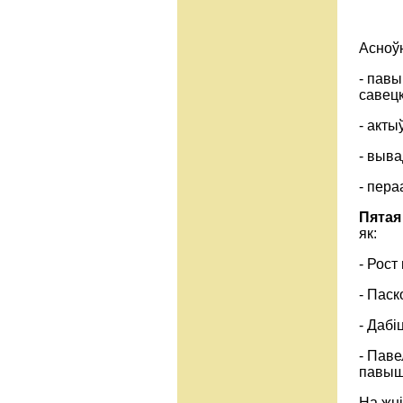
Асноўн
- пав
савецк
- акты
- выва
- пера
Пятая 
як:
- Рост
- Паск
- Дабі
- Паве
павыш
На жн