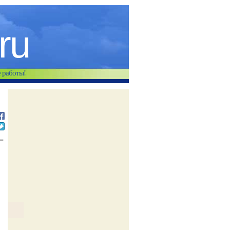
.ru
е работы!
–