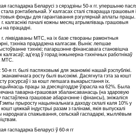
ая гаспадарка Беларусі з сярэдзіны 50-х гг. упершыню пасл
стала рэнтабельнай. У калгасах сталі стварацца грашовыя 
ктовыя фонды для гарантавання рэгулярнай аплаты працы.
 г. калгаснікі пачалі кожны месяц атрымліваць грашовыя
 на працадні.
 г. ліквідаваны МТС, на іх базе створаны рамонтныя
рні, тэхніка прададзена калгасам. Вынік: лепшае
стоўванне тэхнікі; пагаршэнне фінансавага становішча
 калгасаў; ад’езд ў горад інжынерна-тэхнічных работнікаў
 МТС.
: 50-я гг. былі паспяховымі для эканомікі нашай рэспублікі.
эканамічнага росту былі высокімі. Дасягнута гэта за кошт
ту рэсурсаў і за кошт лепшага выкарыстання іх.
кцыйнасць працы за дзесяцігоддзе ўзрасла на 62%. Была
печана таварна-грашовая збалансаванасць (на здаровую
 пастаўлена грашовае абарачэнне і фінансы), зніжаліся
 Тэмпы прыросту нацыянальнага даходу склалі каля 10% у
а кошт цяжкай індустрыі разам з галінамі, якія выпускалі
ы народнага спажывання, сельскай гаспадаркі, жыллёвым
іцтвам.
ая гаспадарка Беларусі ў 60-я гг