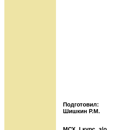
Подг
Шишкин Р.М.
МСХ,
I
курс, з/о