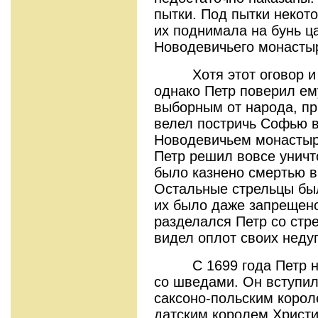
пытки. Под пытки некот
их поднимала на бунь ц
Новодевичьего монастыр
Хотя этот оговор и н
однако Петр поверил ем
выборным от народа, пр
велел постричь Софью в
Новодевичьем монастыр
Петр решил вовсе уничт
было казнено смертью в
Остальные стрельцы был
их было даже запрещено
разделался Петр со стр
видел оплот своих недуг
С 1699 года Петр нач
со шведами. Он вступил 
саксоно-польским корол
датским королем Христ