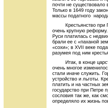
почти не существовало 
Только в 1649 году зако
массы податного народа
Крестьянство при Пе
очень крупную реформу.
Руси платилась с недви
брали ее с «паханой зе
«сохи»; в ХVII веке под
разумея под ним кресть
Итак, в конце царств
очень многое изменилос
стали иначе служить. Г
устройство и льготы. Кр
платить и на частных з
государство при Петре 
сословия так же, как см
определяло их жизнь по