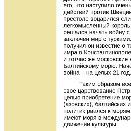
его, что наступило очен
действий против Швеции
престоле воцарился сл
легкомысленный король 
решался начать войну с 
заключен мир с турками.
получил он известие о т
имра в Константинополе
и тотчас же московские
Балтийскому морю. Нач
война – на целых 21 год
Таким образом все во
свое царствование Петр
целью приобретение мор
(азовских), балтийских 
политик рвался к морям
имеют моря в междунар
движении культуры.