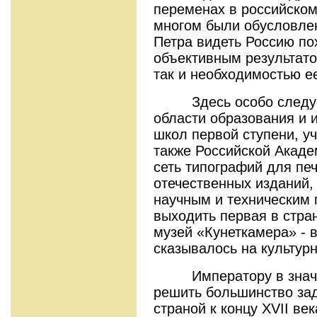
переменах в российском
многом были обусловле
Петра видеть Россию по
объективным результато
так и необходимостью е
Здесь особо следует
области образования и 
школ первой ступени, у
также Российской Акаде
сеть типографий для пе
отечественных изданий,
научным и техническим
выходить первая в стран
музей «Кунеткамера» - 
сказывалось на культур
Императору в значит
решить большинство зад
страной к концу ХVII ве