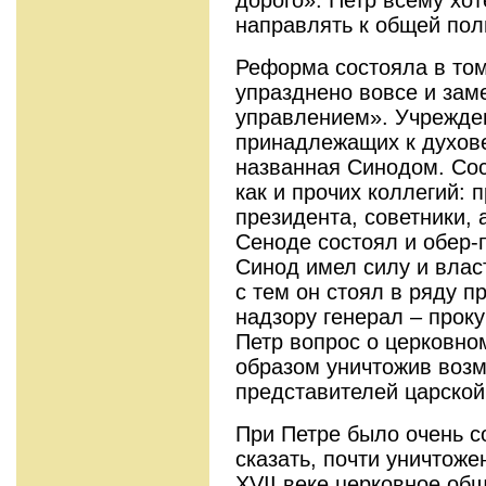
дорого». Петр всему хот
направлять к общей пол
Реформа состояла в том
упразднено вовсе и за
управлением». Учрежден
принадлежащих к духове
названная Синодом. Сос
как и прочих коллегий: 
президента, советники, 
Сеноде состоял и обер-
Синод имел силу и влас
с тем он стоял в ряду п
надзору генерал – прок
Петр вопрос о церковно
образом уничтожив возм
представителей царской
При Петре было очень 
сказать, почти уничтож
ХVII веке церковное об