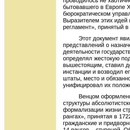
проводилось не хаотичн
бытовавшего в Европе ХV
бюрократическом управ
Выразителем этих идей 
регламент», принятый в 
Этот документ явилс
представлений о назнач
деятельности государст
определял жестокую по
вышестоящим, ставил до
инстанции и возводил е
штаты, место и обязанн
унифицировал их положе
Венцом оформления 
структуры абсолютистско
формализации жизни стр
рангах», принятая в 172
гражданские и придворн
14 рангов – ступеней. О