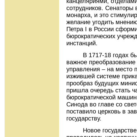
канцеляриями, отделам
сотрудников. Сенаторы 
монарха, и это стимули
желание угодить мнению
Петра I в России сформ
бюрократических учреж
инстанций.
В 1717-18 годах был
важное преобразование 
управления – на место 
изжившей системе прика
прообраз будущих минис
пришла очередь стать ч
бюрократической машин
Синода во главе со све
поставило церковь в за
государству.
Новое государственн