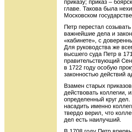
приказу; приказ – боярс
главе. Такова была нех
Московском государстве
Петр перестал созывать
важнейшие дела и закон
«кабинете», с доверен
Для руководства же все
высшего суда Петр в 17
правительствующий Сена
в 1722 году особую прок
законностью действий а
Взамен старых приказов
действовать коллегии, 
определенный круг дел.
насадить именно коллег
твердо верил, что колл
дел есть наилучший.
В 1708 году Петр вперв