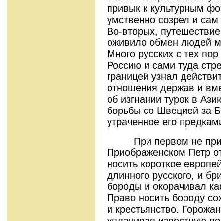
привык к культурным фо
умственно созрел и сам 
Во-вторых, путешествие
оживило обмен людей м
Много русских с тех пор
Россию и сами туда стре
границей узнал действи
отношения держав и вм
об изгнании турок в Ази
борьбы со Швецией за Б
утраченное его предкам
При первом не прие
Приображенском Петр от
носить короткое европе
длинного русского, и бр
бороды и окорачивал ка
Право носить бороду со
и крестьянство. Горожан
уплачивая известную по