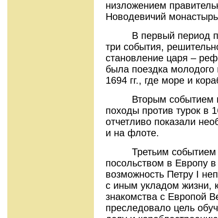
низложением правительн
Новодевичий монастырь
В первый период пра
три события, решительн
становление царя – реф
была поездка молодого 
1694 гг., где море и кор
Вторым событием мож
походы против турок в 1
отчетливо показали нео
и на флоте.
Третьим событием яв
посольством в Европу в 
возможность Петру I не
с иным укладом жизни, 
знакомства с Европой В
преследовало цель обу