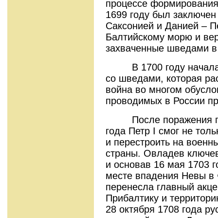
процессе формирования
1699 году был заключен
Саксонией и Данией – П
Балтийскому морю и вер
захваченные шведами в
В 1700 году началась
со шведами, которая рас
война во многом обусло
проводимых в России п
После поражения под
года Петр I смог не тол
и перестроить на воен
страны. Овладев ключе
и основав 16 мая 1703 г
месте впадения Невы в 
перенесла главный акце
Прибалтику и территори
28 октября 1708 года ру