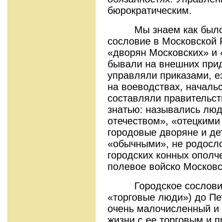
бюрократическим.
Мы знаем как было у
сословие в Московской 
«дворян Московских» и 
бывали на внешних при
управляли приказами, е
на воеводствах, началь
составляли правительст
знатью: назывались лю
отечеством», «отецкими
городовые дворяне и де
«обычными», не родосл
городских конных ополч
полевое войско Московс
Городское сословие 
«торговые люди») до Пе
очень малочисленный и 
жизни с ее торговым и