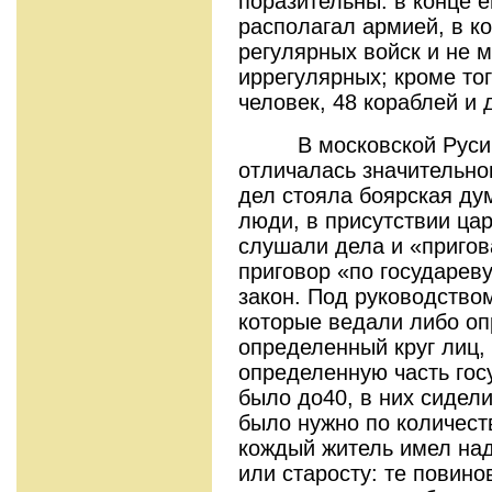
поразительны: в конце е
располагал армией, в к
регулярных войск и не 
иррегулярных; кроме тог
человек, 48 кораблей и 
В московской Руси с
отличалась значительно
дел стояла боярская ду
люди, в присутствии цар
слушали дела и «пригов
приговор «по государев
закон. Под руководство
которые ведали либо оп
определенный круг лиц, 
определенную часть гос
было до40, в них сидели
было нужно по количеств
кождый житель имел над
или старосту: те повино