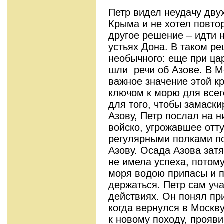
Петр видел неудачу дву
Крыма и не хотел повто
другое решение – идти н
устьях Дона. В таком р
необычного: еще при ц
шли речи об Азове. В М
важное значение этой к
ключом к морю для всег
для того, чтобы замаски
Азову, Петр послал на 
войско, угрожавшее отт
регулярными полками по
Азову. Осада Азова затя
не имела успеха, потому
моря водою припасы и 
держаться. Петр сам уч
действиях. Он понял пр
когда вернулся в Москву
к новому походу, прояв