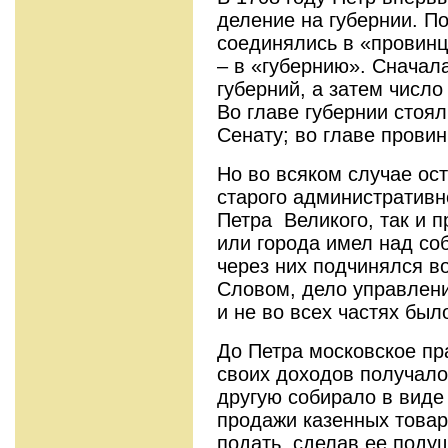
деление на губернии. П
соединялись в «провинц
– в «губернию». Сначал
губерний, а затем число
Во главе губернии стоя
Сенату; во главе провин
Но во всяком случае ос
старого административно
Петра Великого, так и 
или города имел над со
через них подчинялся во
Словом, дело управлен
и не во всех частях бы
До Петра московское пр
своих доходов получало
другую собирало в виде
продажи казенных товар
подать, сделав ее поду