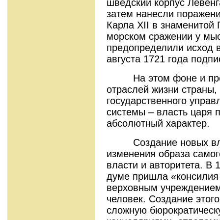
шведский корпус Левенг
затем нанесли поражени
Карла ХII в знаменитой 
морском сражении у мыс
предопределили исход 
августа 1721 года подп
На этом фоне и прои
отраслей жизни страны,
государственного управ
системы – власть царя 
абсолютный характер.
Создание новых власт
изменения образа самог
власти и авторитета. В 
думе пришла «консилия 
верховным учреждением 
человек. Создание этого
сложную бюрократическу