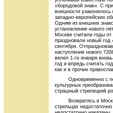
«бородовой знак». С пр
внешности узаконялось 
западно-европейских об
Одним из внешних знако
установление нового лет
Москве считали годы от
праздновали новый год 
сентября. Отпраздновав 
наступление нового 7208
велел 1-го января внов
год и впредь считать го
как и в прочих правосла
Одновременно с пер
культурных преобразова
страшный стрелецкий ро
Возвратясь в Москву,
стрельцах недостаточно
недостаточно наказаны.