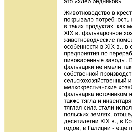
это «хлеб бедняков».
Животноводство в крест
покрывало потребность 
в таких продуктах, как 
XIX в. фольварочное хоз
животноводческие помеще
особенности в XIX в., в
предприятия по перераб
пивоваренные заводы. В 
фольварки не имели так
собственной производств
сельскохозяйственный и
мелкокрестьянские хозя
фольварка источником н
также тягла и инвентар
тяглая сила стали испо
польских землях, отоше
десятилетии XIX в., в К
годов, в Галиции - еще п