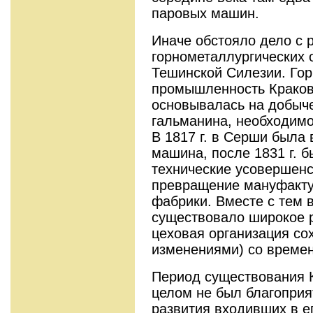
паровых машин.
Иначе обстояло дело с 
горнометаллургических 
Тешинской Силезии. Го
промышленность Краков
основывалась на добыче
гальманина, необходимо
В 1817 г. в Серши была
машина, после 1831 г. 
технические усовершен
превращение мануфакту
фабрики. Вместе с тем 
существовало широкое 
цеховая организация со
изменениями) со времен
Период существования 
целом не был благопри
развития входивших в ег