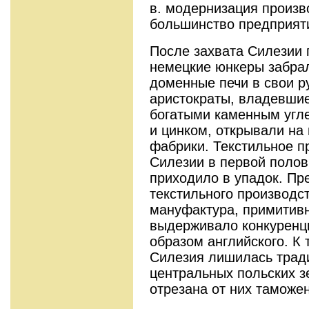
в. модернизация произв
большинство предприят
После захвата Силезии 
немецкие юнкеры забрал
доменные печи в свои ру
аристократы, владевши
богатыми каменным угле
и цинком, открывали на
фабрики. Текстильное п
Силезии в первой полов
приходило в упадок. П
текстильного производс
мануфактура, примитивн
выдерживало конкуренц
образом английского. К 
Силезия лишилась трад
центральных польских з
отрезана от них таможе