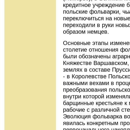
кредитное учреждение бы
польские фольварки, чь
переключиться на новые
переходили в руки новы
образом немцев.
Основные этапы изменен
столетие отношения фол
были обозначены аграрн
Княжестве Варшавском, 
землях в составе Пруссии
- в Королевстве Польск
важными вехами в проце
преобразования польско
внутри которой изменял
барщинные крестьяне к
рабочие с различной ст
Эволюция фольварка во
явилась конкретным пр
первоначального накопл