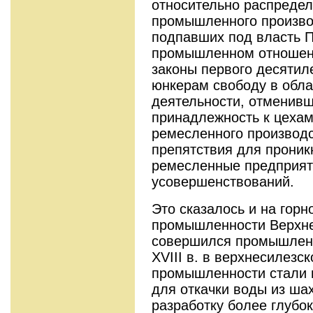
относительно распредел
промышленного производ
подпавших под власть П
промышленном отношени
законы первого десятил
юнкерам свободу в обл
деятельности, отменив
принадлежность к цеха
ремесленного производ
препятствия для прони
ремесленные предприят
усовершенствований.
Это сказалось и на горн
промышленности Верхне
совершился промышленн
XVIII в. в верхнесилезс
промышленности стали 
для откачки воды из шах
разработку более глубок