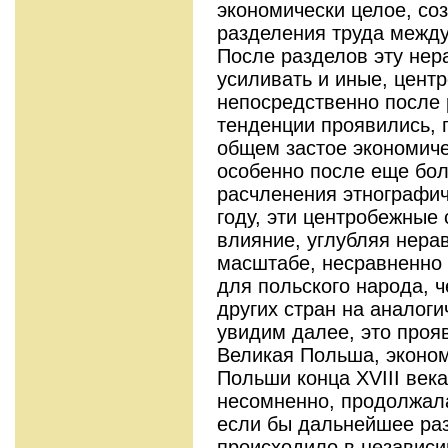
экономически целое, со
разделения труда межд
После разделов эту нер
усиливать и иные, цент
непосредственно после
тенденции проявились, 
общем застое экономичес
особенно после еще бол
расчленения этнографич
году, эти центробежные
влияние, углубляя нера
масштабе, несравненно
для польского народа, ч
других стран на аналоги
увидим далее, это прояв
Великая Польша, эконом
Польши конца XVIII века
несомненно, продолжала
если бы дальнейшее ра
происходило в независ