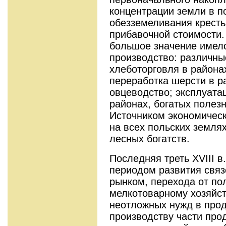
концентрации земли в п
обезземеливания кресть
прибавочной стоимости.
большое значение имел
производство: различны
хлеботорговля в районах
переработка шерсти в р
овцеводство; эксплуата
районах, богатых поле
Источником экономичес
на всех польских земля
лесных богатств.
Последняя треть XVIII в
периодом развития связе
рынком, перехода от по
мелкотоварному хозяйст
неотложных нужд в прод
производству части прод