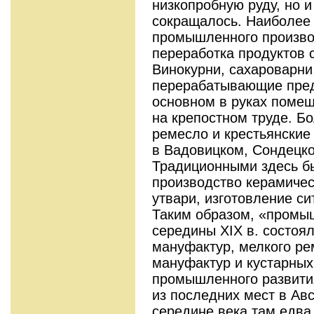
низкопробную руду, но и
сокращалось. Наиболее
промышленного произво
переработка продуктов с
Винокурни, сахароварни
перерабатывающие пред
основном в руках помещ
на крепостном труде. Б
ремесло и крестьянски
в Вадовицком, Сондецко
Традиционными здесь бы
производство керамичес
утвари, изготовление сит
Таким образом, «промы
середины XIX в. состоя
мануфактур, мелкого ре
мануфактур и кустарны
промышленного развити
из последних мест в Ав
середине века там едва