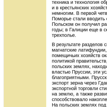
техника и технология о
и в крестьянских хозяй
немногим. В первой четв
Поморье стали вводить 
Польском он получил р
годы; в Галиции еще в 
трехполье.
В результате разделов 
магнатские латифундии,
помещичьих хозяйств ок
политикой правительств
польских землях, наход
властью Пруссии, эти у
благоприятными. Прусс
экспорт зерна через Гда
экспортной торговли ст
на землю, а также разви
способствовало накопле
На польских землях под