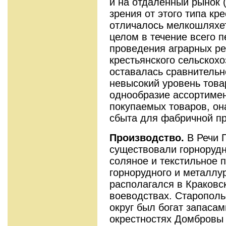
и на отдаленный рынок 
зрения от этого типа кр
отличалось мелкошляхет
целом в течение всего п
проведения аграрных ре
крестьянского сельскох
оставалась сравнительн
невысокий уровень това
однообразие ассортиме
покупаемых товаров, он
сбыта для фабричной пр
Производство.
В Речи 
существовали горнорудн
соляное и текстильное 
горнорудного и металлу
располагался в Краков
воеводствах. Старополь
округ был богат запасам
окрестностях Домбровы