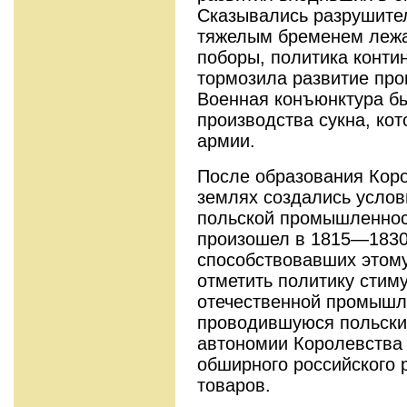
Сказывались разрушите
тяжелым бременем лежа
поборы, политика конти
тормозила развитие про
Военная конъюнктура бы
производства сукна, ко
армии.
После образования Коро
землях создались услов
польской промышленнос
произошел в 1815—1830 
способствовавших этому
отметить политику стим
отечественной промышле
проводившуюся польски
автономии Королевства 
обширного российского
товаров.