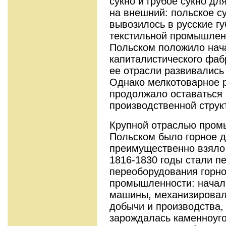
сукно и грубое сукно дл
на внешний: польское с
вывозилось в русские гу
текстильной промышлен
Польском положило нач
капиталистического фаб
ее отрасли развивались 
Однако мелкотоварное 
продолжало оставаться
производственной струк
Крупной отраслью пром
Польском было горное д
преимущественно взяло 
1816-1830 годы стали п
переоборудования горно
промышленности: начал
машины, механизировал
добычи и производства,
зарождалась каменноуг