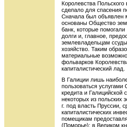
Королевства Польского 
сделало для спасения п
Сначала был объявлен м
основаны Общество зем
банк, которые помогал
долги и, главное, пред
землевладельцам ссуды 
хозяйство. Таким образ
материальные возможно
фольварков Королевств
капиталистический лад.
В Галиции лишь наибол
пользоваться услугами 
кредита и Галицийской 
некоторых из польских 
г. под власть Пруссии, 
капиталистических инве
помещикам предоставля
(Поморье); в Великом к