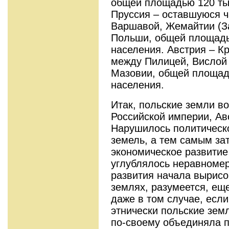
общей площадью 120 тыс
Пруссия – оставшуюся ч
Варшавой, Жемайтии (З
Польши, общей площадью
населения. Австрия – К
между Пилицей, Вислой 
Мазовии, общей площадь
населения.
Итак, польские земли во
Российской империи, Ав
Нарушилось политическ
земель, а тем самым за
экономическое развитие
углублялось неравноме
развития начала вырисо
землях, разумеется, ещ
даже в том случае, есл
этнически польские зем
по-своему объединяла