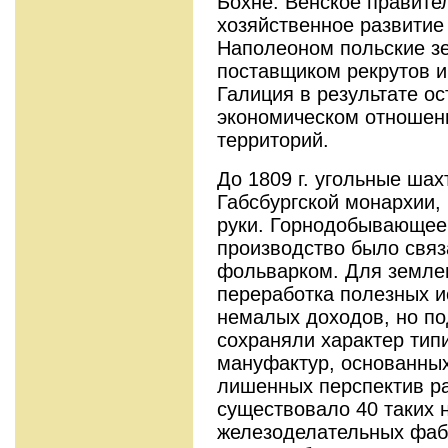
Бохне. Венское правите
хозяйственное развитие
Наполеоном польские з
поставщиком рекрутов и
Галиция в результате о
экономическом отношени
территорий.
До 1809 г. угольные ша
Габсбургской монархии,
руки. Горнодобывающее
производство было связ
фольварком. Для земле
переработка полезных и
немалых доходов, но п
сохраняли характер ти
мануфактур, основанных
лишенных перспектив раз
существовало 40 таких
железоделательных фаб