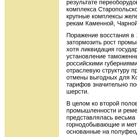
результате переоборуд
комплекса Старопольско
крупные комплексы жел
рекам Каменной, Чарной
Поражение восстания в 1
затормозить рост промы
хотя ликвидация госуда
установление таможенны
российскими губерниями
отраслевую структуру п
отмены выгодных для К
тарифов значительно по
шерсти.
В целом ко второй полов
промышленности и реме
представлялась весьма 
горнодобывающие и мет
основанные на полуфео