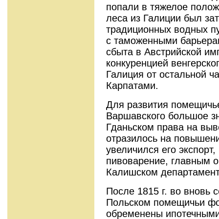
попали в тяжелое положе
леса из Галиции был за
традиционных водных пу
с таможенными барьерам
сбыта в Австрийской им
конкуренцией венгерског
Галиция от остальной ч
Карпатами.
Для развития помещичье
Варшавского большое з
Гданьском права на выво
отразилось на повышени
увеличился его экспорт,
пивоварение, главным о
Калишском департамента
После 1815 г. во вновь
Польском помещичьи фо
обременены ипотечными