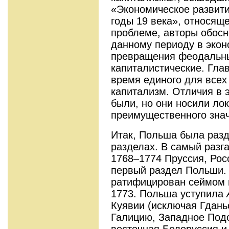
«Экономическое развити
годы 19 века», относяще
проблеме, авторы обосн
данному периоду в экон
превращения феодальны
капиталистические. Гла
время единого для всех
капитализм. Отличия в 
были, но они носили ло
преимущественного зна
Итак, Польша была разд
разделах. В самый разг
1768–1774 Пруссия, Рос
первый раздел Польши. 
ратифицирован сеймом 
1773. Польша уступила
Куявии (исключая Гдань
Галицию, Западное Под
восточная Белоруссия и 