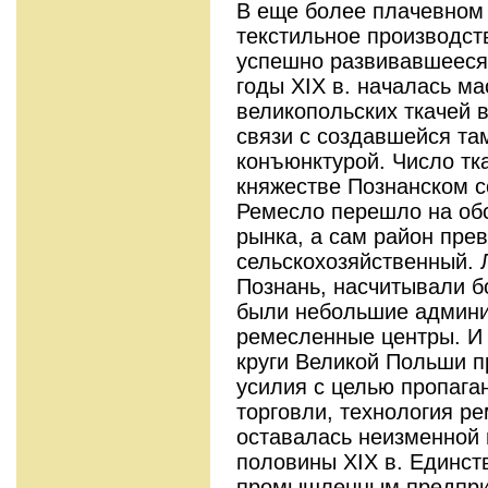
В еще более плачевном 
текстильное производст
успешно развивавшееся д
годы XIX в. началась м
великопольских ткачей 
связи с создавшейся та
конъюнктурой. Число тк
княжестве Познанском со
Ремесло перешло на обс
рынка, а сам район пре
сельскохозяйственный. 
Познань, насчитывали бо
были небольшие админи
ремесленные центры. И
круги
Великой Польши п
усилия с целью пропага
торговли, технология р
оставалась неизменной 
половины XIX в. Единс
промышленным предпри