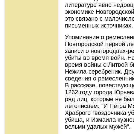
литературе явно недооц
экономике Новгородской
это связано с малочисл
письменных источниках.
Упоминание о ремесленн
Новгородской первой лет
записи о новгородцах-р
убиты во время войн. На
время войны с Литвой б
Нежила-серебреник. Дру
сведения о ремесленник
В рассказе, повествующ
1262 году города Юрьев
ряд лиц, которые не бы
летописцем. “И Петра М
Храброго гвоздочника у
убиша, и Измаила кузне
вельми удалых мужей”.