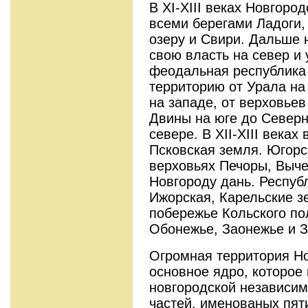
В XI-XIII веках Новгоро
всеми берегами Ладоги
озеру и Свири. Дальше 
свою власть на север и у
феодальная республика
территорию от Урала на
на западе, от верховье
Двины на юге до Северн
севере. В XII-XIII веках
Псковская земля. Югорс
верховьях Печоры, Выче
Новгороду дань. Респуб
Ижорская, Карельские з
побережье Кольского пол
Обонежье, Заонежье и З
Огромная территория Н
основное ядро, которое
новгородской независим
частей, именованых пят