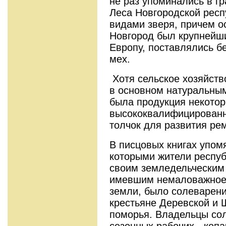
не раз упоминались в г
Леса Новгородской респ
видами зверя, причем о
Новгород был крупнейш
Европу, поставлялись бе
мех.
Хотя сельское хозяйств
в основном натуральным
была продукция некото
высококвалифицированн
толчок для развития ре
В писцовых книгах упом
которыми жители респуб
своим земледельческим
имевшим немаловажное 
земли, было солеварени
крестьяне Деревской и 
поморья. Владельцы со
сезонных рабочих - копа