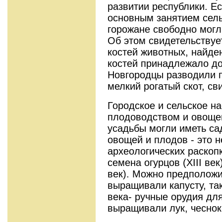
развитии республики. Е
основным занятием сель
горожане свободно могл
Об этом свидетельствуе
костей животных, найде
костей принадлежало д
Новгородцы разводили п
мелкий рогатый скот, св
Городское и сельское н
плодоводством и овоще
усадьбы могли иметь са
овощей и плодов - это 
археологических раскоп
семена огурцов (XIII век
век). Можно предположи
выращивали капусту, так
века- ручные орудия дл
выращивали лук, чеснок,