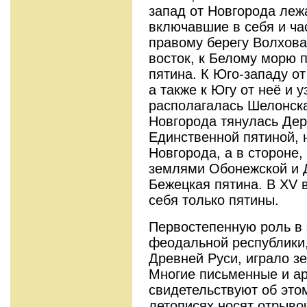
запад от Новгорода леж
включавшие в себя и ча
правому берегу Волхова
восток, к Белому морю 
пятина. К Юго-западу о
а также к Югу от неё и 
располагалась Шелонска
Новгорода тянулась Дер
Единственной пятиной, 
Новгорода, а в стороне,
землями Обонежской и 
Бежецкая пятина. В XV 
себя только пятины.
Первостепенную роль в 
феодальной республики,
Древней Руси, играло з
Многие письменные и ар
свидетельствуют об это
летописях носят отрыво