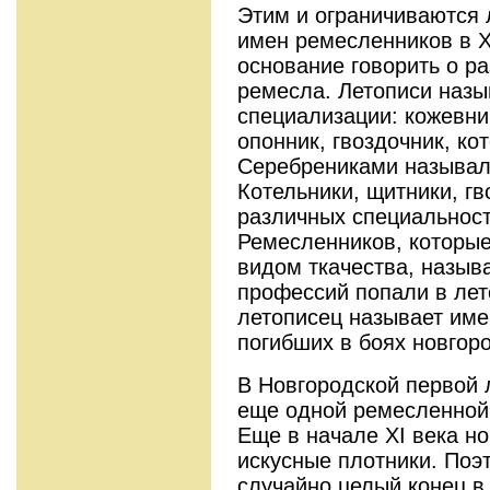
Этим и ограничиваются
имен ремесленников в XI
основание говорить о р
ремесла. Летописи наз
специализации: кожевни
опонник, гвоздочник, кот
Серебрениками называл
Котельники, щитники, гв
различных специальност
Ремесленников, которы
видом ткачества, назыв
профессий попали в лето
летописец называет име
погибших в боях новгор
В Новгородской первой 
еще одной ремесленной 
Еще в начале XI века н
искусные плотники. Поэ
случайно целый конец в