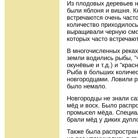
Из плодовых деревьев 
были яблоня и вишня. К
встречаются очень част
количество приходилось 
выращивали черную смо
которых часто встречают
В многочисленных реках
земли водились рыбы, "
окунёвые и т.д.) и "крас
Рыба в больших количе
новгородцами. Ловили р
было немало.
Новгородцы не знали са
мёд и воск. Было распр
промысел мёда. Специал
брали мёд у диких дупл
Также была распростран