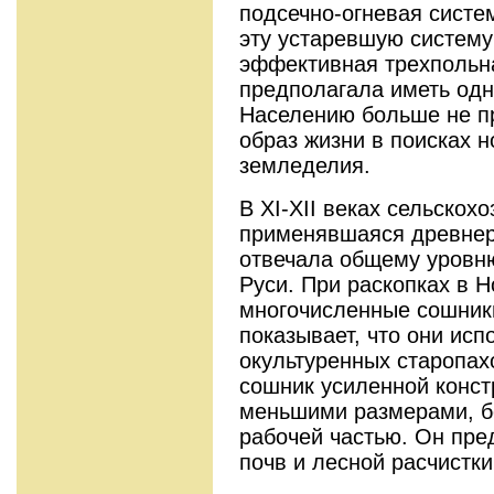
подсечно-огневая систем
эту устаревшую систему
эффективная трехпольн
предполагала иметь одн
Населению больше не п
образ жизни в поисках 
земледелия.
В XI-XII веках сельскох
применявшаяся древнер
отвечала общему уровн
Руси. При раскопках в 
многочисленные сошники
показывает, что они ис
окультуренных старопах
сошник усиленной конст
меньшими размерами, б
рабочей частью. Он пре
почв и лесной расчистки