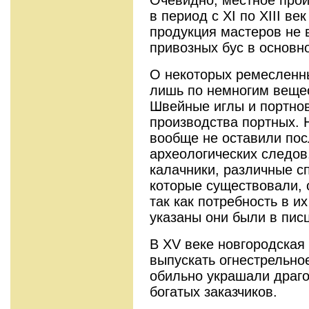
в период с XI по XIII в
продукция мастеров не
привозных бус в основн
О некоторых ремесленн
лишь по немногим веще
Швейные иглы и портно
производства портных. 
вообще не оставили пос
археологических следов
калачники, различные с
которые существовали, о
так как потребность в и
указаны они были в писц
В XV веке новгородска
выпускать огнестрельно
обильно украшали драг
богатых заказчиков.