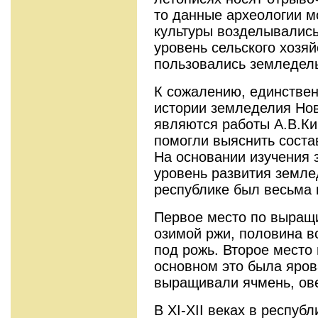
то данные археологии мо
культуры возделывались
уровень сельского хозя
пользовались земледел
К сожалению, единстве
истории земледелия Нов
являются работы А.В.Ки
помогли выяснить соста
На основании изучения з
уровень развития земле
республике был весьма в
Первое место по выращ
озимой ржи, половина в
под рожь. Второе место
основном это была яро
выращивали ячмень, овес
В XI-XII веках в респуб