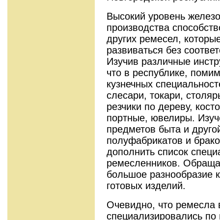
Высокий уровень желез
производства способств
других ремесел, которы
развиваться без соотве
Изучив различные инстр
что в республике, поми
кузнечных специальност
слесари, токари, столя
резчики по дереву, кост
портные, ювелиры. Изуч
предметов быта и другой
полуфабрикатов и брако
дополнить список специ
ремесленников. Обраща
большое разнообразие к
готовых изделий.
Очевидно, что ремесла 
специализировались по