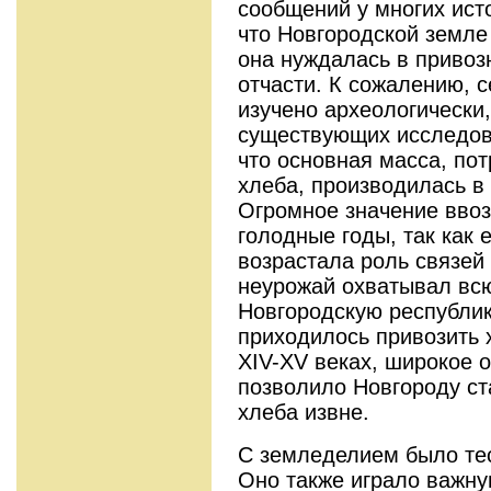
сообщений у многих ист
что Новгородской земле 
она нуждалась в привоз
отчасти. К сожалению, 
изучено археологически,
существующих исследов
что основная масса, по
хлеба, производилась в
Огромное значение ввоз
голодные годы, так как е
возрастала роль связей
неурожай охватывал всю
Новгородскую республик
приходилось привозить х
XIV-XV веках, широкое 
позволило Новгороду ст
хлеба извне.
С земледелием было тес
Оно также играло важну