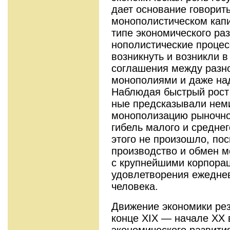
дает основание говорить
монополистическом кап
типе экономического раз
нополистические проце
возник­нуть и возникли 
соглашения между разн
монополиями и даже на
Наблюдая быстрый рост 
ные предсказывали нем
монополизацию ры­ночно
гибель малого и среднег
этого не произошло, по
производство и обмен м
с крупней­шими корпора
удовлетворения ежед­не
человека.
Движение экономики рез
конце XIX — начале XX 
экономического развити