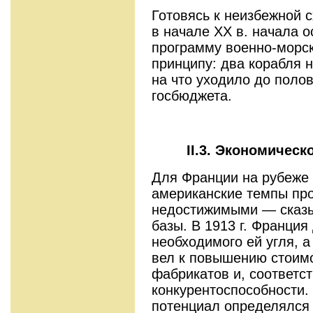
Готовясь к неизбежной с
в нача­ле XX в. начала
программу военно-мор­ск
принципу: два корабля н
на что уходило до поло
госбюджета.
II.3. Экономичес
Для Франции на рубеже 
американ­ские темпы п
недостижимыми — сказы
базы. В 1913 г. Франци
необходимого ей угля, а
вел к повышению стоим
фабрикатов и, соответ­с
конкурентоспособности.
потенциал определялся