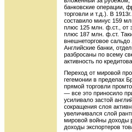
вложенный за рубежом, 
банковские операции, ф
торговли и т.д.). В 1913
составило минус 159 млн
плюс 125 млн. ф.ст., о
плюс 187 млн. ф.ст. Та
внешнеторговое сальдо 
Английские бан­ки, отде
разбросаны по всему св
активность по кредитов
Переход от мировой пр
гегемонии в пределах Б
прямой торговли промто­
— все это приносило пр
усиливало застой англий
сокращения слоя активн
увеличивал­ся слой ран
мировой войны доходы 
доходы экспортеров тов