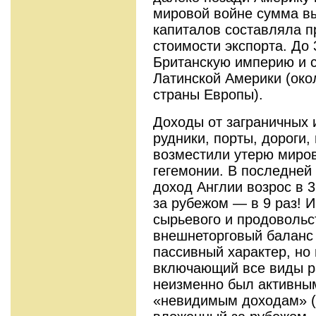
мировой войне сумма в
капиталов составляла п
стоимости экспорта. До 
Британскую империю и с
Латинской Америки (ок
страны Европы).
Доходы от заграничных 
рудники, порты, дороги,
возместили утерю миро
гегемонии. В последней
доход Англии возрос в 3
за рубе­жом — в 9 раз! 
сырьевого и продо­воль
внешнеторговый баланс 
пассивный характер, но
включающий все виды ра
неизменно был активны
«невидимым доходам» (