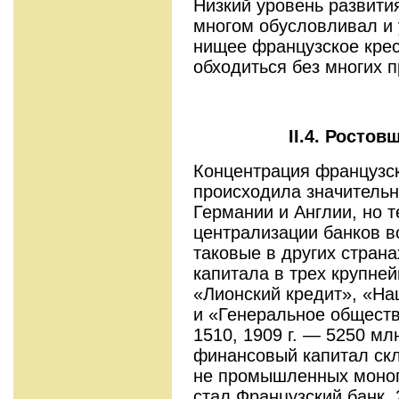
Низкий уровень развития
многом обусловливал и 
нищее французское кре
обходиться без многих 
II.4. Росто
Концентрация французс
происходила значитель
Германии и Англии, но 
централизации банков в
таковые в других страна
капитала в трех крупне
«Лионский кредит», «На
и «Генеральное общество
1510, 1909 г. — 5250 мл
финансовый капитал скл
не промыш­ленных моно
стал Французский банк.