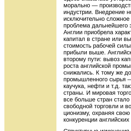
морально — производст
индустрии. Внедрение н
исключительно сложное
проблема даль­нейшего 
Англии приобрела харак
капитал в стране или выв
стоимость рабочей силы
прибы­ли выше. Английс
второму пути: вы­воз ка
роста английской промы
снижались. К тому же до
промышленного сырья —
каучука, нефти и т.д. та
страны. И мировая торг
все больше стран стало 
свободной торговли и в
ционизму, охраняя сво
конкуренции ан­глийских
Структурные изменения 