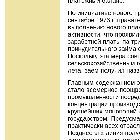
платежный баланс.
По инициативе нового п
сентябре 1976 г. правит
выполнению нового план
активности, что прояви
заработной платы па тр
прину­дительного займа
Поскольку эта мера сов
сельскохозяйственным г
лета, заем получил назв
Главным содержанием э
стало всемер­ное поощр
промышленности посред
концентрации производс
крупнейших мо­нополий и
государством. Предусма
практически всех отрас
Позднее эта линия полу
«индустриальный импера