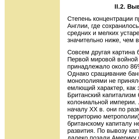
II.2. В
Степень концентрации п
Англии, где сохранилос
средних и мелких устар
значительно ниже, чем 
Совсем другая картина 
Первой мировой войной
принадлежало около 86
Однако сращивание банк
монополиями не приняло
емлющий характер, как 
Британ­ский капитализм
колониальной империи. А
началу XX в. они по раз
территорию метрополии
британскому капиталу 
развития. По вывозу ка­
далеко позади Америку 