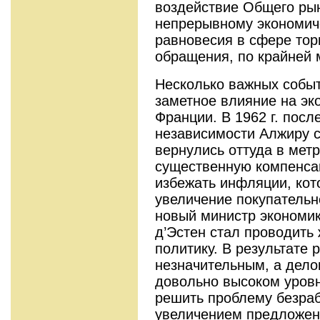
воздействие Общего ры
непрерывному экономиче
равновесия в сфере тор
обраще­ния, по крайней м
Несколько важных событи
заметное вли­яние на э
Франции. В 1962 г. пос
независимости Алжиру с
вернулись оттуда в мет
существенную ком­пенса
избежать инфляции, кот
увеличение покупательн
новый министр экономи
д’Эстен стал про­водит
политику. В результате 
незначительным, а дело
до­вольно высоком уров
решить пробле­му безра
увеличением предложен