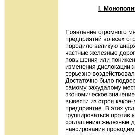
I. Монополи
Появление огромного мн
предпри­ятий во всех о
породило великую анар
частные железные дорог
повышения или понижен
изменения дислокации 
серьезно воздействовал
Достаточно было подвес
самому захудалому мест
эко­номическое значение
вывести из строя какое
предприятие. В этих ус
группироваться против к
соглашению железные до
нансирования проводим