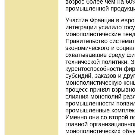
возрос более чем на 60
промышленной продукции
Участие Франции в евро
интеграции усилило гос
монополистические тенд
Правительство система
экономичес­кого и социа
охватывавшие среду фин
технической политики. 
курентоспособности фир
субсидий, за­казов и др
монополистическую кон­ц
процесс принял взрывной
слияния монополий раз
промышленнос­ти появил
промышленные комплекс
Именно они со второй по
главной организационн
монополистических объ­