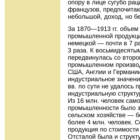
опору в лице су­губо ра
французов, предпочитаю
небольшой, доход, но бе
За 1870—1913 гг. объем
промышленной про­дукци
немецкой — почти в 7 ра
3 раза. К восьмидесятым
передвинулась со второ
промышленном производ
США, Англии и Германии
индустриальное значени
вв. по сути не удалось 
индустриальную структу
Из 16 млн. человек сам
промышленности было за
сельском хозяйстве — б
более 4 млн. человек. 
продукция по сто­имос
Отсталой была и струк