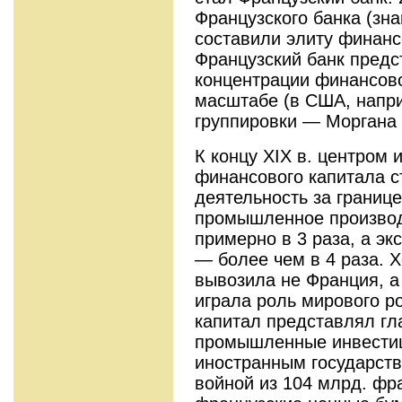
Французского банка (зна
составили элиту финанс
Французский банк предс
концен­трации финансов
масштабе (в США, напр
группировки — Моргана 
К концу XIX в. центром 
финансово­го капитала 
деятельность за границе
промышленное производ
примерно в 3 раза, а эк
— более чем в 4 раза. 
вывозила не Фран­ция, 
играла роль мирового ро
капитал представлял г
промышленные инвестиц
иностранным государст
войной из 104 млрд. фра