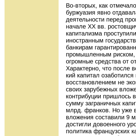
Во-вторых, как отмечал
буржуазия явно отдавал
деятельности перед про
начале XX вв. ростовщи
капитализма проступили
иностранным государст
банкирам га­рантирован
промышленным риском, 
огромные средства от о
Характерно, что после 
кий капитал озаботился
восстановлением не эко­
своих зарубежных вложе
контрибуции пришлось в 
сумму заграничных капи
млрд. франков. Но уже в
вложения составили 9 мл
достигли довоенного ур
полити­ка французских 