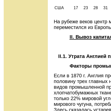
США
17
23
28
31
На рубеже веков центр 
переместился из Европы
II. Вывоз капит
II.1. Утрата Англие
Факторы промыш
Если в 1870 г. Англия 
половину трех главных 
видов промышленной про
хлопчатобумажных тканей
только 22% мировой уг
мирового чугуна, потре
Здесь сказалась устаре