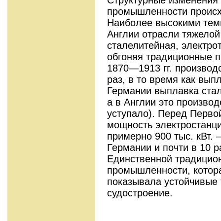
промышленности про­ис
Наиболее высокими тем
Англии отрасли тяжело
сталелитейная, электро
обгоняя тра­диционные 
1870—1913 гг. производс
раз, в то время как вып
Германии выплавка стали
а в Англии это произво
уступало). Перед Перво
мощность электро­станц
примерно 900 тыс. кВт. 
Германии и почти в 10 
Единственной традицио
промыш­ленности, котор
показывала устойчи­вые
судостроение.