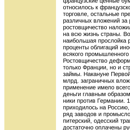
французские ценные бум
относилось к французс
торговле, остальные пр
различных вложений за
ростовщичество наложил
на всю жизнь страны. В
наи­большая прослойка 
проценты обли­гаций ин
всякого промышленного и
Ростовщичество деформ
только Франции, но и с
займы. Накануне Первой
млрд. заграничных влож
применение имело всего
деньги главным образом
ники против Германии. 
приходилось на Россию,
ряд заводов и промыс­ло
питерский, одесский тр
достаточно оплачены р