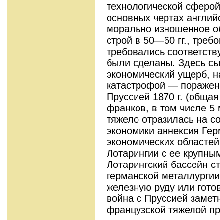
технологи­ческой сферой
основных чертах англий
морально изношенное о
строй в 50—60 гг., треб
требовались соответств
были сде­ланы. Здесь сы
экономический ущерб, н
катастрофой — поражен
Пруссией 1870 г. (обща
франков, в том числе 5 
тяжело отра­зилась на 
экономики аннексия Гер
экономических областей
Лотарингии с ее крупны
Лотарингский бассейн с
германской ме­таллургии
железную руду или гото­
война с Пруссией заметн
французской тяжелой п