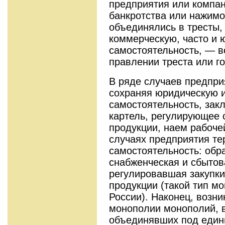
предприятия или компан
банкротства или нажимо
объединялись в тресты,
коммерческую, часто и 
самостоятельность, — в
правлении треста или го
В ряде случаев предпри
сохраняя юриди­ческую 
самостоятельность, зак
картель, регулирующее 
продукции, наем рабочей
случаях предпри­ятия т
самостоятельность: обр
снабженческая и сбытова
регулировавшая закупки
продукции (та­кой тип 
России). Наконец, возник
монополии монополий, в
объединявших под един