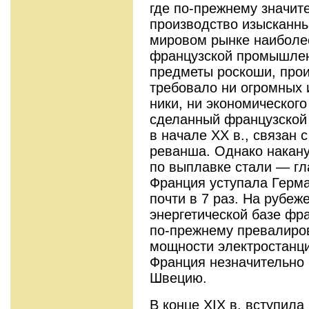
где по-прежнему значит
производство изысканны
ми­ровом рынке наибол
французской промыш­ле
предметы роскоши, прои
требовало ни огромных и
ники, ни экономического
сделанный французской
в начале XX в., свя­зан 
реванша. Однако накан
по выплавке стали — гл
Франция уступала Герма
почти в 7 раз. На рубеж
энергетической базе фр
по-прежнему превалиров
мощности электростанц
Франция незначительно
Швецию.
В конце XIX в. вступила