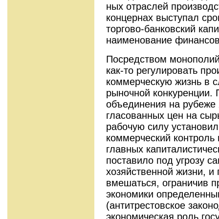
ных отраслей производст
концернах выступал ср
торгово-банковский кап
наименование финансов
Посредством монополий
как-то ре­гулировать пр
коммерческую жизнь в с
рыночной конкуренции. 
объединения на рубеже 
гласованных цен на сыр
рабочую силу установил
коммерческий контроль 
главных капиталистическ
поставило под угрозу с
хозяйствен­ной жизни, 
вмешаться, ограни­чив 
экономики определенны
(антитрестовское законо
эко­номическая роль гос