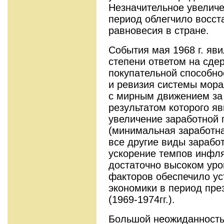
Незначительное увеличе
период облегчило восст
рав­новесия в стране.
События мая 1968 г. яв
степени ответом на сде
покупательной способно
и ревизия системы мора
с мирным движением за
результатом ко­торого я
увеличение заработной п
(минимальная заработна
все другие виды зарабо
ускорение темпов инфля­
достаточно высоком уро
факторов обеспечило ус
экономи­ки в период пр
(1969-1974гг.).
Большой неожиданность