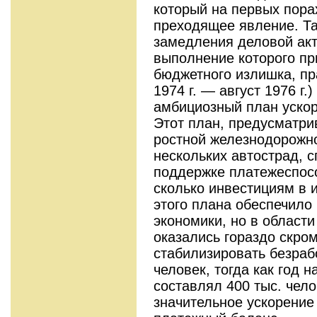
который на первых пора
преходящее явление. Та
замедления деловой акти
выполнение которого пр
бюджетно­го излишка, п
1974 г. — август 1976 г.
амбициозный план ускор
Этот план, предусматри
ростной железнодорожн
нескольких автострад, с
поддержке платежеспосо
сколько инвестициям в 
этого плана обеспечило
экономи­ки, но в област
оказались гораздо скро
стабилизировать безраб
человек, тогда как год н
составлял 400 тыс. чело
значительное ускорение