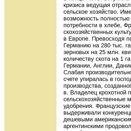
кризиса веду­щая отрас
сельское хозяйство. Им
возможность полностью 
потребности в хлебе, Ф
скохозяйственных культу
в Европе. Превосходя 
Германию на 280 тыс. га
зерновых на 25 млн. кви
количеству скота на 1 г
Герма­нии, Англии, Дани
Слабая произ­водительн
счете упиралась в гос­п
производства, созданног
в. Владелец крохотной 
сельскохозяйственные 
удобре­ния. Французски
выдерживали конкурен­ц
дешевыми американскими
аргентинскими продово