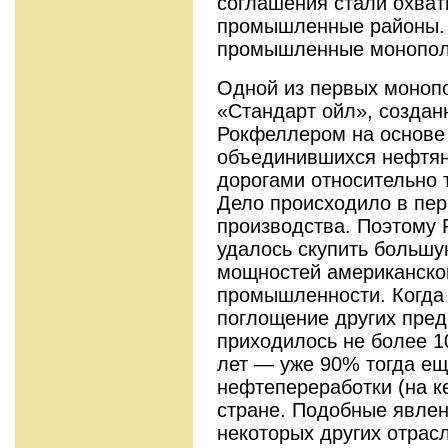
соглаше­ния стали охва
промышленные районы. 
промышленные монопол
Одной из первых моноп
«Стан­дарт ойл», создан
Рокфеллером на основе
объединившихся нефтян
дорогами относительно 
Дело происходило в пер
производ­ства. Поэтому
удалось скупить большу
мощностей американско
промышленности. Когда 
поглощение других пред
приходилось не более 1
лет — уже 90% тогда ещ
нефтепереработки (на к
стране. Подобные явлен
неко­торых других отра