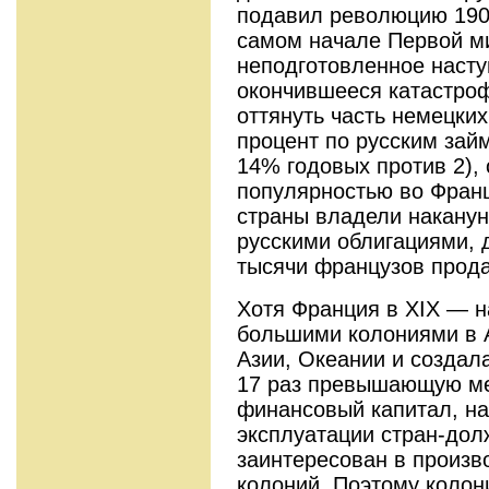
подавил революцию 1905 
самом начале Первой м
неподготовленное насту
окончившееся катастро
оттянуть часть немецких
процент по русским зай
14% годовых против 2),
популярностью во Фран
страны владели накану
рус­скими облигациями,
тысячи фран­цузов прод
Хотя Франция в XIX — н
большими колониями в 
Азии, Океании и созда­л
17 раз превышающую ме
финансовый капитал, на
эксплуатации стран-дол
заинтересован в произ­
колоний. Поэтому колон