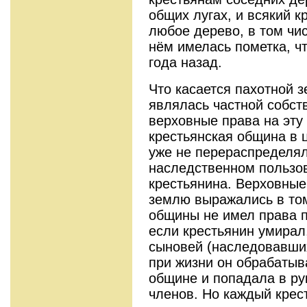
общих лугах, и всякий к
любое дерево, в том чис
нём имелась пометка, ч
года назад.
Что касается пахотной з
являлась частной собст
верховные права на эту
крестьянская община в 
уже не перераспределял
наследственном пользов
крестьянина. Верховные
землю выражались в том
общины не имел права п
если крестьянин умирал
сыновей (наследовавших
при жизни он обрабатыв
общине и попадала в рук
членов. Но каждый крес