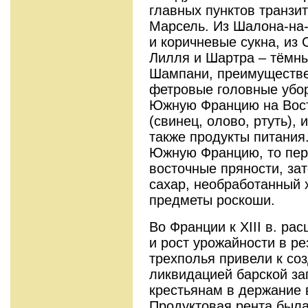
главных пунктов транзит
Марсель. Из Шалона-на
и коричневые сукна, из 
Лилля и Шартра – тёмны
Шампани, преимуществе
фетровые головные убор
Южную Францию на Вост
(свинец, олово, ртуть),
также продукты питания.
Южную Францию, то пер
восточные пряности, за
сахар, необработанный 
предметы роскоши.
Во Франции к XIII в. р
и рост урожайности в р
трехполья привели к со
ликвидацией барской за
крестьянам в держание 
Продуктовая рента был