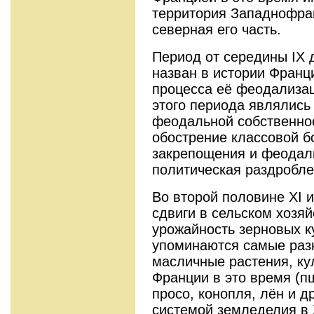
территория Западнофран
северная его часть.
Период от середины IX 
назван в истории Фран
процесса её феодализа
этого периода являлис
феодальной собственнос
обострение классовой б
закрепощения и феодаль
политическая раздробле
Во второй половине XI и
сдвиги в сельском хозя
урожайность зерновых к
упоминаются самые раз
масличные растения, ку
Франции в это время (пш
просо, конопля, лён и д
системой земледелия в X