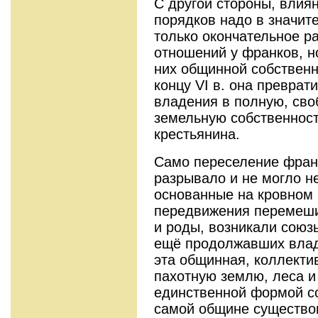
С другой стороны, влия
порядков надо в значит
только окончательное р
отношений у франков, н
них общинной собственн
концу VI в. она преврат
владения в полную, св
земельную собственност
крестьянина.
Само переселение фран
разрывало и не могло н
основанные на кровном 
передвижения перемеши
и роды, возникали союз
ещё продолжавших влад
эта общинная, коллекти
пахотную землю, леса и
единственной формой со
самой общине существо