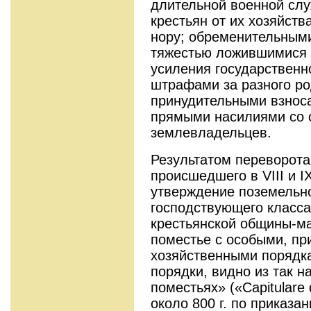
длительной военной сл
крестьян от их хозяйств
нору; обременительными
тяжестью ложившимися 
усиления государственн
штрафами за разного ро
принудительными взноса
прямыми насилиями со 
землевладельцев.
Результатом переворота
происшедшего в VIII и I
утверждение поземельн
господствующего класса
крестьянской общины-м
поместье с особыми, п
хозяйственными порядк
порядки, видно из так 
поместьях» («Capitulare d
около 800 г. по приказа