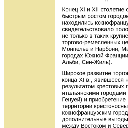
Конец XI и XII столетие
быстрым ростом городов
находились южнофранцуз
свидетельствовало поло
не только в таких крупн
торгово-ремесленных це
Монпелье и Нарбонн, Ма
городах Южной Франции 
Альби, Сен-Жиль).
Широкое развитие торго
конца XI в., явившееся
результатом крестовых п
итальянскими городами 
Генуей) и приобретение
территории крестоносны
южнофранцузским город
дополнительные выгоды 
между Востоком и Севе