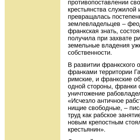
противопоставлении сво
крестьянства служилой и
превращалась постепенн
землевладельцев – фео
франкская знать, состоя
получила при захвате р
земельные владения уже
собственности.
В развитии франкского 
франками территории Г
римские, и франкские о
одной стороны, франки 
уничтожение рабовладел
«Исчезло античное рабс
нищие свободные, – пис
труд как рабское занят
новым крепостным стоя
крестьянин».