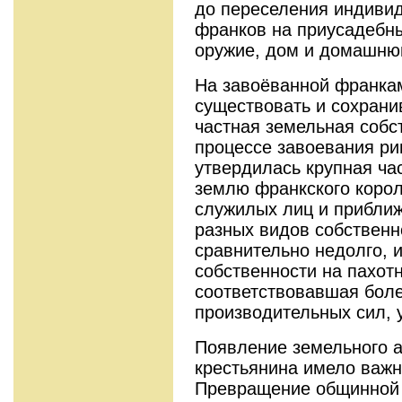
до переселения индивид
франков на приусадебны
оружие, дом и домашню
На завоёванной франка
существовать и сохрани
частная земельная собс
процессе завоевания ри
утвердилась крупная ча
землю франкского корол
служилых лиц и прибли
разных видов собствен
сравнительно недолго,
собственности на пахот
соответствовавшая бол
производительных сил, 
Появление земельного а
крестьянина имело важн
Превращение общинной 