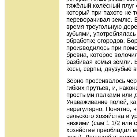
тяжёлый колёсный плуг
который при пахоте не т
переворачивал землю. Б
время треугольную дер
зубьями, употреблялась
обработке огородов. Бо
производилось при пом
бревна, которое волочи
разбивая комья земли. 
косы, серпы, двузубые в
Зерно просеивалось чер
гибких прутьев, и, нако
простыми палками или 
Унаваживание полей, ка
нерегулярно. Понятно, ч
сельского хозяйства и 
низкими (сам 1 1/2 или 
хозяйстве преобладал ме
козы). Лошадей и коров