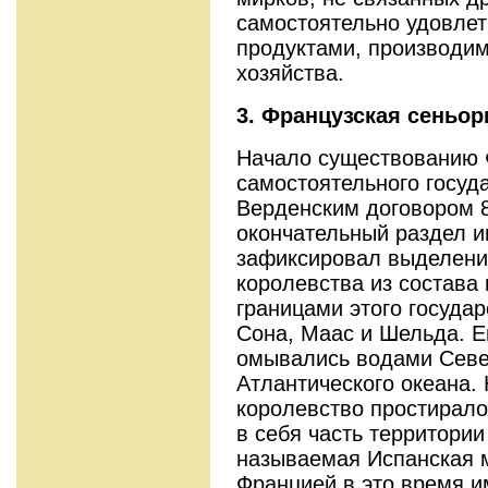
самостоятельно удовлет
продуктами, производи
хозяйства.
3. Французская сеньо
Начало существованию 
самостоятельного госуд
Верденским договором 8
окончательный раздел и
зафиксировал выделени
королевства из состава
границами этого государ
Сона, Маас и Шельда. Е
омывались водами Севе
Атлантического океана.
королевство простирало
в себя часть территории
называемая Испанская м
Францией в это время и