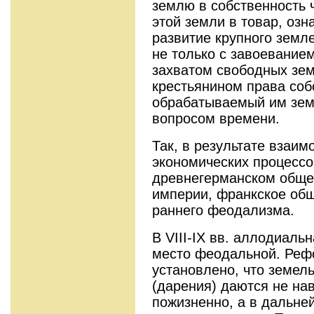
землю в собственность ч
этой земли в товар, озн
развитие крупного земл
не только с завоевание
захватом свободных земе
крестьянином права соб
обрабатываемый им земе
вопросом времени.
Так, в результате взаим
экономических процессо
древнегерманском обще
империи, франкское общ
раннего феодализма.
В VIII-IX вв. аллодиаль
место феодальной. Реф
установлено, что земел
(дарения) даются не нав
пожизненно, а в дальне