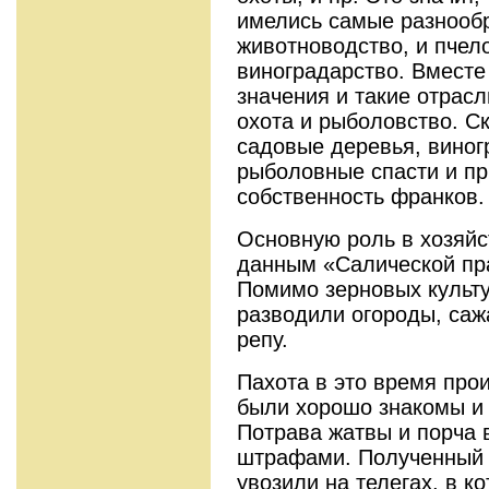
имелись самые разнообр
животноводство, и пчело
виноградарство. Вместе 
значения и такие отрасл
охота и рыболовство. С
садовые деревья, виногр
рыболовные спасти и пр
собственность франков.
Основную роль в хозяйс
данным «Салической пр
Помимо зерновых культу
разводили огороды, сажа
репу.
Пахота в это время про
были хорошо знакомы и с
Потрава жатвы и порча 
штрафами. Полученный 
увозили на телегах, в к