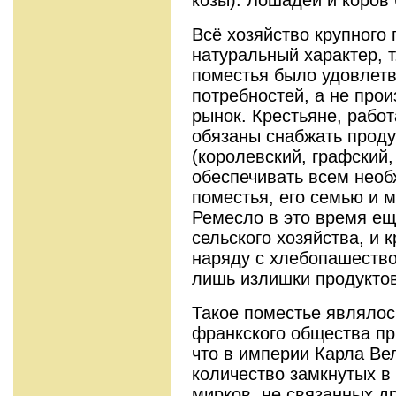
Всё хозяйство крупного
натуральный характер, т
поместья было удовлет
потребностей, а не про
рынок. Крестьяне, рабо
обязаны снабжать проду
(королевский, графский, 
обеспечивать всем нео
поместья, его семью и 
Ремесло в это время ещ
сельского хозяйства, и 
наряду с хлебопашество
лишь излишки продуктов
Такое поместье являлос
франкского общества при
что в империи Карла Ве
количество замкнутых в
мирков, не связанных др