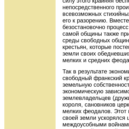
силу этого крайняя бес
непосредственного про
всевозможных стихийны
его к разорению. Вмест
безостановочно процесс
самой общины также пр
среды свободных общин
крестьян, которые пост
земли своих обедневши
мелких и средних феода
Так в результате эконо
свободный франкский кр
земельную собственност
экономическую зависимо
землевладельцев (друж
короля, сановников церкв
мелких феодалов. Этот 
своей земли ускорялся 
междоусобными войнами