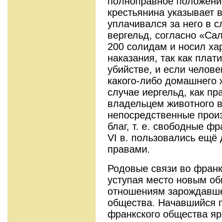
полноправное положени
крестьянина указывает 
уплачивался за него в с
вергельд, согласно «Са
200 солидам и носил ха
наказания, так как плат
убийстве, и если челове
какого-либо домашнего 
случае иергельд, как пр
владельцем животного в
непосредственные прои
благ, т. е. свободные ф
VI в. пользовались ещё
правами.
Родовые связи во франк
уступая место новым о
отношениям зарождавше
общества. Начавшийся 
франкского общества яр