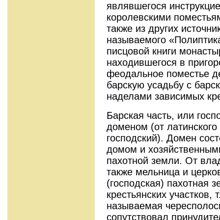
являвшегося инструкци
королевскими поместьям
также из других источник
называемого «Полиптика
писцовой книги монаст
находившегося в пригор
феодальное поместье де
барскую усадьбу с барс
наделами зависимых кре
Барская часть, или госп
доменом (от латинского
господский). Домен сост
домом и хозяйственными
пахотной земли. От вла
также мельница и церко
(господская) пахотная 
крестьянских участков, т
называемая чересполоси
сопутствовал принудите