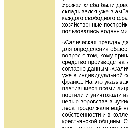
Урожаи хлеба были дов
складывался уже в амба
каждого свободного фра
хозяйственные постройк
пользовались водяными
«Салическая правда» да
для определения общес
вопрос о том, кому при
средство производства в
согласно данным «Сали
уже в индивидуальной с
франка. На это указыва
платившиеся всеми лица
портили и уничтожали и
целью воровства в чужие
леса продолжали ещё на
собственности и в колл
крестьянской общины. 
крестьянам соседних де