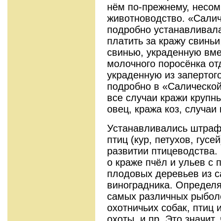
нём по-прежнему, несом
животноводство. «Сали
подробно устанавливал
платить за кражу свиньи
свинью, украденную вме
молочного поросёнка от
украденную из запертого
подробно в «Салическо
все случаи кражи крупн
овец, кража коз, случаи
Устанавливались штраф
птиц (кур, петухов, гусе
развитии птицеводства.
о краже пчёл и ульев с 
плодовых деревьев из с
виноградника. Определ
самых различных рыболо
охотничьих собак, птиц 
охоты, и пр. Это значит