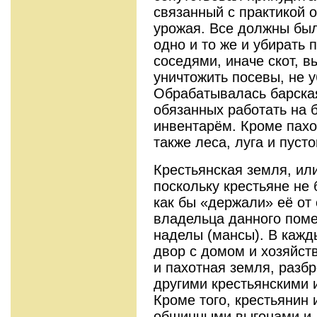
связанный с практикой 
урожая. Все должны был
одно и то же и убирать
соседями, иначе скот, 
уничтожить посевы, не 
Обрабатывалась барская
обязанных работать на 
инвентарём. Кроме пахо
также леса, луга и пуст
Крестьянская земля, ил
поскольку крестьяне не 
как бы «держали» её от
владельца данного поме
наделы (мансы). В кажд
двор с домом и хозяйст
и пахотная земля, разб
другими крестьянскими
Кроме того, крестьянин
общинными выгонами и 