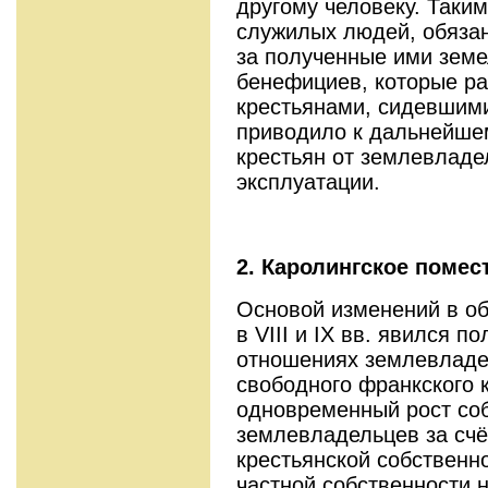
другому человеку. Таки
служилых людей, обяза
за полученные ими зем
бенефициев, которые ра
крестьянами, сидевшим
приводило к дальнейше
крестьян от землевладе
эксплуатации.
2. Каролингское помес
Основой изменений в о
в VIII и IX вв. явился п
отношениях землевладе
свободного франкского 
одновременный рост со
землевладельцев за сч
крестьянской собственно
частной собственности 