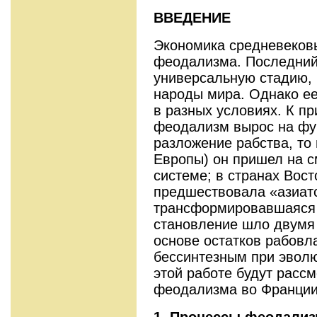
ВВЕДЕНИЕ
Экономика средневековь
феодализма. Последний
универсальную стадию, 
народы мира. Однако е
в разных условиях. К пр
феодализм вырос на фу
разложение рабства, то 
Европы) он пришел на 
системе; в странах Вост
предшествовала «азиатс
трансформировавшаяся 
становление шло двумя 
основе остатков рабовл
бессинтезным при эволю
этой работе будут расс
феодализма во Франции
1. Процессы феодали