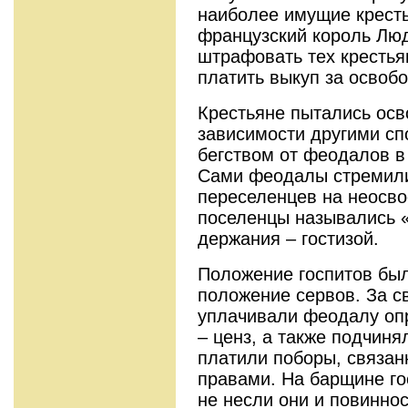
наиболее имущие кресть
французский король Лю
штрафовать тех крестья
платить выкуп за освобо
Крестьяне пытались осв
зависимости другими сп
бегством от феодалов в
Сами феодалы стремили
переселенцев на неосв
поселенцы назывались «
держания – гостизой.
Положение госпитов был
положение сервов. За св
уплачивали феодалу оп
– ценз, а также подчин
платили поборы, связан
правами. На барщине го
не несли они и повиннос