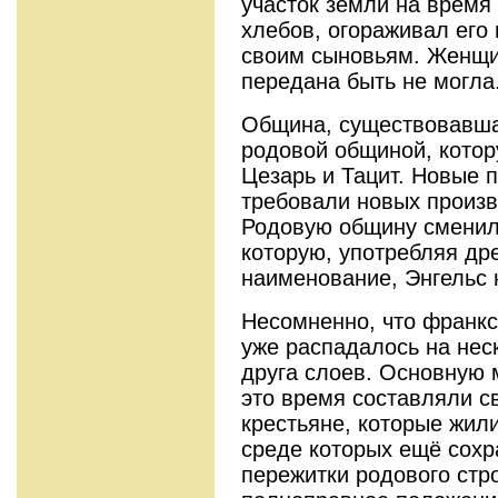
участок земли на время 
хлебов, огораживал его
своим сыновьям. Женщи
передана быть не могла
Община, существовавшая
родовой общиной, котор
Цезарь и Тацит. Новые 
требовали новых произ
Родовую общину сменил
которую, употребляя др
наименование, Энгельс 
Несомненно, что франкс
уже распадалось на нес
друга слоев. Основную 
это время составляли 
крестьяне, которые жил
среде которых ещё сох
пережитки родового стр