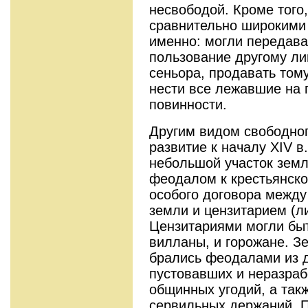
несвободой. Кроме того
сравнительно широкими 
именно: могли передава
пользование другому лиц
сеньора, продавать том
нести все лежавшие на 
повинности.
Другим видом свободно
развитие к началу XIV в.
небольшой участок земл
феодалом к крестьянск
особого договора межд
земли и цензитарием (л
Цензитариями могли быть
вилланы, и горожане. З
брались феодалами из 
пустовавших и неразраб
общинных угодий, а такж
сервильных держаний. 