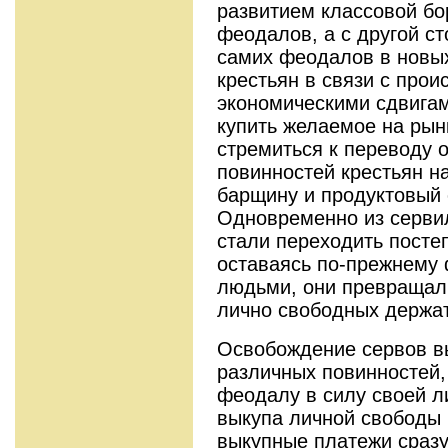
развитием классовой бо
феодалов, а с другой с
самих феодалов в новы
крестьян в связи с про
экономическими сдвигам
купить желаемое на рын
стремиться к переводу 
повинностей крестьян н
барщину и продуктовый 
Одновременно из сервил
стали переходить постеп
оставаясь по-прежнему
людьми, они превращал
лично свободных держа
Освобождение сервов в
различных повинностей,
феодалу в силу своей л
выкупа личной свободы 
выкупные платежи сразу