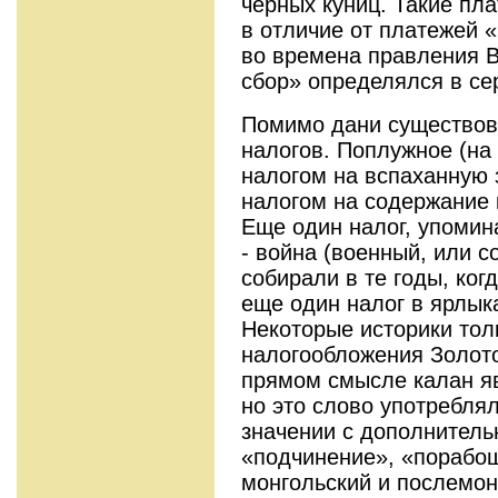
чёрных куниц. Такие пл
в отличие от платежей 
во времена правления В
сбор» определялся в се
Помимо дани существов
налогов. Поплужное (на
налогом на вспаханную
налогом на содержание 
Еще один налог, упомин
- война (военный, или с
собирали в те годы, ког
еще один налог в ярлык
Некоторые историки тол
налогообложения Золото
прямом смысле калан я
но это слово употребля
значении с дополнител
«подчинение», «порабощ
монгольский и послемон