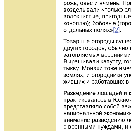
рожь, овес и ячмень. П
возделывали «только с
волокнистые, пригодные
коноплю); бобовые (горо
отдельных полях»
[2]
.
Товарные огороды сущес
других городов, обычно 
затопляемых весенними 
Выращивали капусту, гор
тыкву. Монахи тоже име
землях, и огородники у
живших и работавших в 
Разведение лошадей и к
практиковалось в Южной
представляло собой важ
национальной экономики
внимание разведению ло
с военными нуждами, и