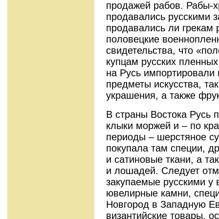
продажей рабов. Рабы-хр
продавались русскими з
продавались ли грекам 
половецкие военнопленн
свидетельства, что «по
купцам русских пленных
на Русь импортировали 
предметы искусства, та
украшения, а также фрук
В страны Востока Русь п
клыки моржей и – по кр
периоды – шерстяное су
покупала там специи, д
и сатиновые ткани, а та
и лошадей. Следует отм
закупаемые русскими у в
ювелирные камни, специи
Новгород в Западную Ев
византийские товары, о