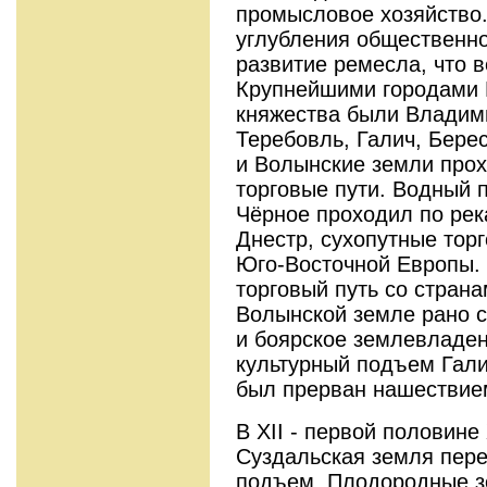
промысловое хозяйство
углубления общественно
развитие ремесла, что в
Крупнейшими городами 
княжества были Владим
Теребовль, Галич, Бере
и Волынские земли про
торговые пути. Водный п
Чёрное проходил по рек
Днестр, сухопутные торг
Юго-Восточной Европы.
торговый путь со страна
Волынской земле рано с
и боярское землевладен
культурный подъем Гали
был прерван нашествие
В XII - первой половине 
Суздальская земля пер
подъем. Плодородные з