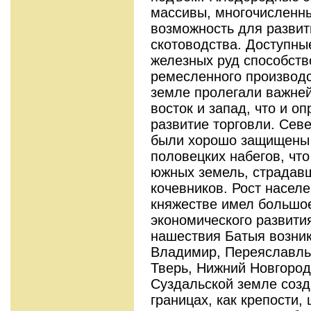
массивы, многочисленны
возможность для развит
скотоводства. Доступн
железных руд способств
ремесленного производс
земле пролегали важней
восток и запад, что и о
развитие торговли. Сев
были хорошо защищены 
половецких набегов, чт
южных земель, страдавш
кочевников. Рост насел
княжестве имел большое
экономического развития
нашествия Батыя возник
Владимир, Переяславль
Тверь, Нижний Новгород 
Суздальской земле созд
границах, как крепости,