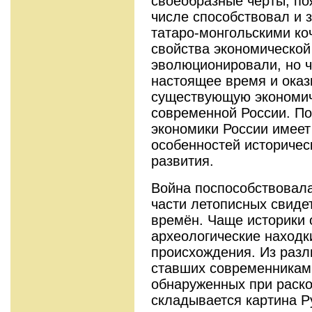
своеобразные черты, по
числе способствовал и з
татаро-монгольскими к
свойства экономической
эволюционировали, но чт
настоящее время и оказ
существующую экономич
современной России. По
экономики России имеет
особенностей историчес
развития.
Война поспособствовал
части летописных свиде
времён. Чаще историки 
археологические находк
происхождения. Из раз
ставших современниками
обнаруженных при раско
складывается картина Ру