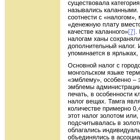
существовала категория
назывались каланными. 
соотнести с «налогом», 
«денежную плату вместо
качестве каланного»
[7]
.
налогам ханы сохраняли
дополнительный налог. И
упоминается в ярлыках, 
Основной налог с город
монгольском языке терм
«эмблему», особенно – 
эмблемы администрации
печать, в особенности 
налог вещах. Тамга явл
количестве примерно 0,
этот налог золотом или,
подсчитывалась в золот
облагались индивидуаль
объединялись в ассоциа