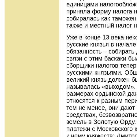
единицами налогооблож
приняла форму налога н
собиралась как таможе
также и местный налог н
Уже в конце 13 века нек
русские князья в начале
обязанность – собирать 
связи с этим баскаки бы
сборщики налогов тепер
русскими князьями. Об
великий князь должен б
называлась «выходом». 
размерах ордынской да
относятся к разным пер
тем не менее, они дают
средствах, безвозвратн
земель в Золотую Орду. 
платежи с Московского 
к нему княжеств: Дмитро