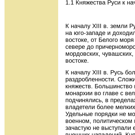
1.1 Княжества Руси к н
К началу XIII в. земли 
на юго-западе и доходи
востоке, от Белого моря
севере до причерноморс
мордовских, чувашских,
востоке.
К началу XIII в. Русь б
раздробленности. Сложи
княжеств. Большинство 
монархии во главе с ве
подчинялись, в предела
владетели более мелких
Удельные порядки не мо
военном, политическом 
зачастую не выступали
внешних нападений. Кня