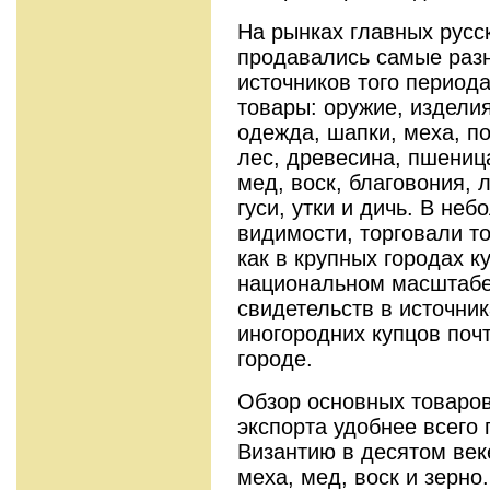
На рынках главных русс
продавались самые раз
источников того перио
товары: оружие, изделия
одежда, шапки, меха, п
лес, древесина, пшеница
мед, воск, благовония, 
гуси, утки и дичь. В неб
видимости, торговали то
как в крупных городах к
национальном масштабе
свидетельств в источник
иногородних купцов поч
городе.
Обзор основных товаров
экспорта удобнее всего 
Византию в десятом век
меха, мед, воск и зерно