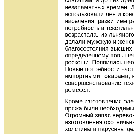
славянам, а до них дре
незапамятных времен. 
использовали лен и кон
населения, развитием р
потребность в текстиль
возрастала. Из льняного
делали мужскую и женск
благосостояния высших 
определенному повышени
роскоши. Появилась нео
Новые потребности част
импортными товарами, 
совершенствование тех
ремесел.
Кроме изготовления оде
пряжа были необходимы 
Огромный запас верево
изготовления охотничьи
холстины и парусины де