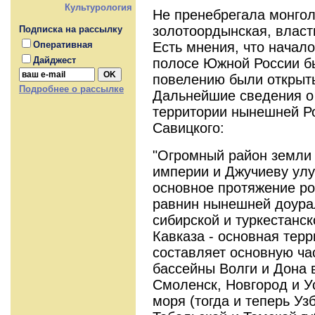
Культурология
Не пренебрегала монгол
золотоордынская, власт
Подписка на рассылку
Есть мнения, что начал
Оперативная
Дайджест
полосе Южной России бы
повелению были открыт
Подробнее о рассылке
Дальнейшие сведения о 
территории нынешней Ро
Савицкого:
"Огромный район земли
империи и Джучиеву улу
основное протяжение ро
равнин нынешней доурал
сибирской и туркестанс
Кавказа - основная тер
составляет основную час
бассейны Волги и Дона в
Смоленск, Новгород и У
моря (тогда и теперь Уз