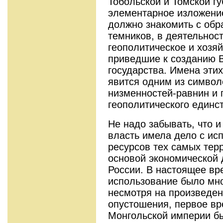
Тобольской и Томской гу
элементарное изложение
должно знакомить с обр
темников, в деятельнос
геополитическое и хозя
приведшие к созданию В
государства. Имена эти
явится одним из символ
низменностей-равнин и 
геополитического единст
Не надо забывать, что 
власть имела дело с ис
ресурсов тех самых тер
основой экономической 
России. В настоящее вре
использование было мно
несмотря на произведе
опустошения, первое в
Монгольской империи б