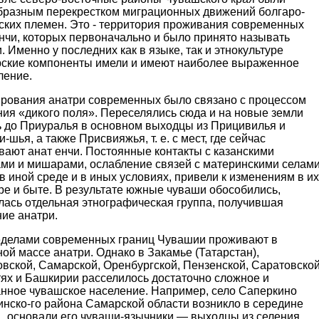
бразным перекрестком миграционных движений болгаро-
ских племен. Это - территория проживания современных
нчи, которых первоначально и было принято называть
. Именно у последних как в языке, так и этнокультуре
рские компоненты имели и имеют наиболее выраженное
ление.
рования анатри современных было связано с процессом
ния «дикого поля». Переселялись сюда и на новые земли
ь до Приуралья в основном выходцы из Прицивилья и
-шья, а также Присвияжья, т. е. с мест, где сейчас
вают анат енчи. Постоянные контакты с казанскими
ами и мишарами, ослабление связей с материнскими селами
в иной среде и в иных условиях, привели к изменениям в их
ре и быте. В результате южные чуваши обособились,
лась отдельная этнографическая группа, получившая
ие анатри.
еделами современных границ Чувашии проживают в
ой массе анатри. Однако в Закамье (Татарстан),
овской, Самарской, Оренбургской, Пензенской, Саратовско
тях и Башкирии расселилось достаточно сложное и
нное чувашское население. Например, село Саперкино
инско-го района Самарской области возникло в середине
в., основали его чуваши-язычники — выходцы из селения