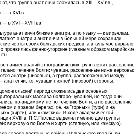
ют, что группа анат енчи сложилась в XIII—XV вв.,
 — в XVI в.,
 — в XVI—XVIII вв.
ьтуре анат енчи ближе к анатри, а по языку — к вирьялам.
лагают, анатри и анат енчи в большей мере сохранили
ские черты своих болгарских предков, а в культуре вирьяло
но проявились финно-угорские (главным образом марийские
нты.
ове наименований этнографических групп лежит расселени
тельно течения Волги: чуваши, расселенные ниже верховы
тся анатри (низовые), а группа, расположенная между
 анат енчи, т.е. чуваши нижней (низовой) стороны.
 домонгольский период сложились два основных
риториальных массива болгаро-чувашей, но тогда они
лись, по-видимому, не по течению Волги, а по расселению
левом и правом берегах, т.е. на "горных» (тури) и на
ых» (хирти), или «камских». В ходе академической
иции XVIII в. П.С.Паллас выделил именно две группы
й: верховую по Волге и хирти (степную, или камскую).
вле северо-восточные районы Чувашского края были