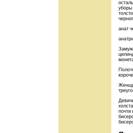
остал
уборы 
толсто
черног
анат ч
анатри
Замуж
цилин
монет
Полот
короче
Женщи
треуг
Девич
холста
почти
бисер
бисер