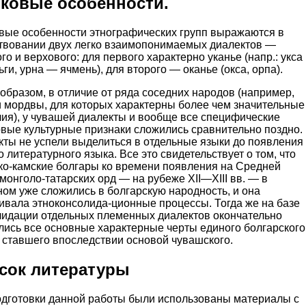
ковые особенности.
вые особенности этнографических групп выражаются в
твовании двух легко взаимопонимаемых диалектов —
го и верхового: для первого характерно уканье (напр.: укса
ги, урна — ячмень), для второго — оканье (окса, орпа).
образом, в отличие от ряда соседних народов (например,
и мордвы, для которых характерны более чем значительные
чия), у чувашей диалекты и вообще все специфические
овые культурные признаки сложились сравнительно поздно.
кты не успели выделиться в отдельные языки до появления
 литературного языка. Все это свидетельствует о том, что
ко-камские болгары ко времени появления на Средней
монголо-татарских орд — на рубеже XII—XIII вв. — в
ом уже сложились в болгарскую народность, и она
ивала этноконсолида-ционные процессы. Тогда же на базе
лидации отдельных племенных диалектов окончательно
лись все основные характерные черты единого болгарского
 ставшего впоследствии основой чувашского.
сок литературы
одготовки данной работы были использованы материалы с