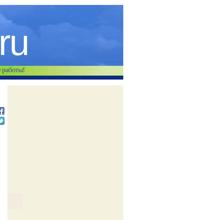
.ru
е работы!