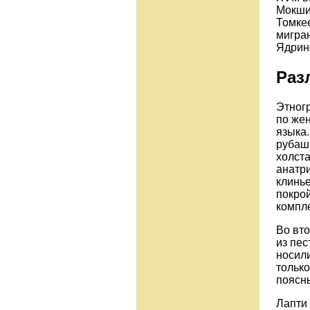
Мокши
Томке
мигран
Ядринс
Раз
Этног
по же
языка.
рубашк
холста
анатри
клинье
покрой
компле
Во вто
из пес
носили
тольк
поясн
Лапти