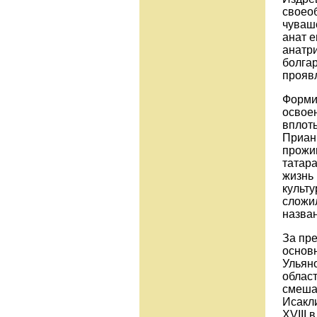
своео
чуваш
анат е
анатри
болга
прояв
Форми
освое
вплот
Приани
прожи
татар
жизнь 
культу
сложи
назван
За пр
основн
Ульян
облас
смеша
Исакл
XVIII 