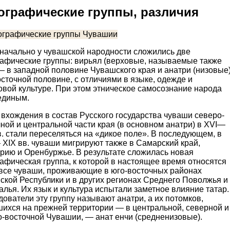
ографические группы, различия
начально у чувашской народности сложились две
рафические группы: вирьял (верховые, называемые также
— в западной половине Чувашского края и анатри (низовые
сточной половине, с отличиями в языке, одежде и
вой культуре. При этом этническое самосознание народа
единым.
вхождения в состав Русского государства чуваши северо-
ной и центральной части края (в основном анатри) в XVI—
в. стали переселяться на «дикое поле». В последующем, в
 XIX вв. чуваши мигрируют также в Самарский край,
рию и Оренбуржье. В результате сложилась новая
афическая группа, к которой в настоящее время относятся
 все чуваши, проживающие в юго-восточных районах
ской Республики и в других регионах Среднего Поволжья и
лья. Их язык и культура испытали заметное влияние татар.
ователи эту группу называют анатри, а их потомков,
шихся на прежней территории — в центральной, северной и
о-восточной Чувашии, — анат енчи (средненизовые).