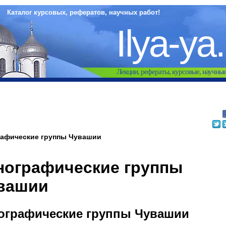
Каталог курсовых, рефератов, научных работ!
Ilya-ya
Лекции, рефераты, курсовые, научны
рафические группы Чувашии
нографические группы
вашии
ографические группы Чувашии