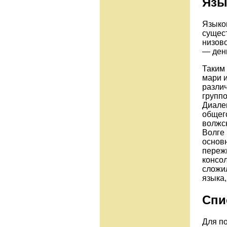
Язы
Языко
сущес
низово
— день
Таким 
мари 
разли
групп
Диале
общего
волжс
Волге 
основн
переж
консо
сложи
языка,
Спи
Для п