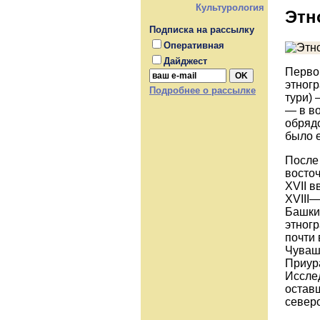
Культурология
Этн
Подписка на рассылку
Оперативная
Дайджест
Перво
этног
Подробнее о рассылке
тури) 
— в во
обрядо
было 
После 
восточ
XVII в
XVIII—
Башки
этногр
почти
Чуваш
Приура
Исслед
остав
север