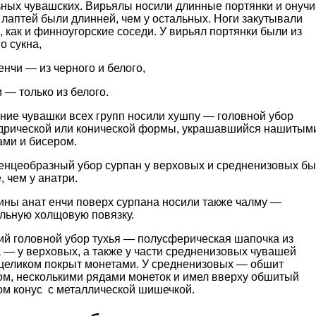
ьных чувашских. Вирьялы носили длинные портянки и онучи
лаптей были длинней, чем у остальных. Ноги закутывали
, как и финноугорские соседи. У вирьял портянки были из
о сукна,
енчи — из черного и белого,
 — только из белого.
ние чувашки всех групп носили хушпу — головной убор
дрической или конической формы, украшавшийся нашитым
ами и бисером.
енцеобразный убор сурпан у верховых и средненизовых б
, чем у анатри.
ны анат енчи поверх сурпана носили также чалму —
ольную холщовую повязку.
ий головной убор тухья — полусферическая шапочка из
 — у верховых, а также у части средненизовых чувашей
 целиком покрыт монетами. У средненизовых — обшит
ом, несколькими рядами монеток и имел вверху обшитый
ом конус с металлической шишечкой.