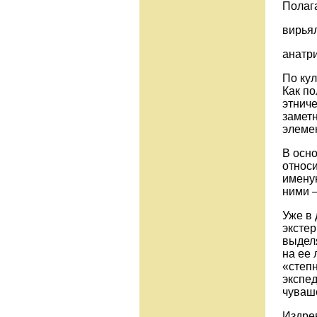
Полага
вирьял
анатри
По кул
Как по
этниче
замет
элеме
В осн
относи
именую
ними —
Уже в
экстер
выделя
на ее 
«степн
экспед
чуваше
Издре