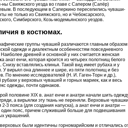
-ны Свияжского уезда во главе с Сапером (Сапёр)
евым. В последующем в Саперкино переселились чуваши-
ты не только из Свияжского, но и Чебоксарского,
кого, Симбирского, Козь-модемьянского уездов.
личия в костюмах.
рафические группы чувашей различаются главным образом
нской одежде и диалектным особенностям повседневного
 Наиболее древней и основной у них считается женская
а анат енчи, которая кроится из четырех полотнищ белого
. Снизу вставлялись клинья. Такой вид имеет рубаха и у
. У вирьял она длиннее и шире, из пяти полотнищ и без
в. По мнению исследователей (Н. И. Гаген-Торн и др.),
 рубахи у верховых чувашей и горных мариек, как и весь
кс одежды, почти одинаков.
рой половине XIX в. анат енчи и анатри начали шить одежд
тряди, а вирьялки эту ткань не переняли. Верховые чувашк
 2-3 пояса (для создания напуска), а анат енчи и анатри —
о один пояс, причем служивший больше для подвешивания
ых украшений.
 верховых были идентичны горномарийским и отличались о