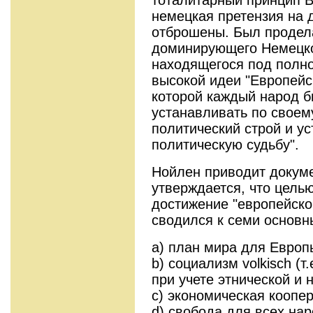
немецкая претензия на
отброшены. Был продела
доминирующего Немецко
находящегося под полно
высокой идеи "Европейс
которой каждый народ 
устанавливать по свое
политический строй и у
политическую судьбу".
Нойлен приводит докуме
утверждается, что цель
достижение "европейско
сводился к семи основн
а) план мира для Европ
b) социализм volkisch (т
при учете этнической и
с) экономическая коопе
d) свобода для всех нар