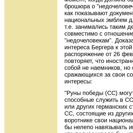
брошюра о "недочеловеч
как показывают докумен
национальных эмблем дл
т.е. занимались таким д
совместимо с отношение
"недочеловекам". Доказ
интереса Бергера к этой
распоряжение от 26 фев
повторяет, что иностран
собой не наемников, но
сражающихся за свои с
интересы:
"Руны победы (СС) могу
способные служить в С
или других германских с
СС, состоящие из других
воротнике свои национа
бы нелепо навязывать и