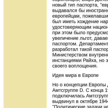
новый тип паспорта, "ев
выдавался бы иностран
европейцам, пожелавши
был иметь хождение нар
удостоверяющим национа
при этом было предусмо
увеличение льгот, дава
паспортом. Департамен
разработал такой паспо
Министерством внутрен
инстанциями Райха, но э
своего воплощения.
Идея мира в Европе
Но о концепции Европы 
Амтсгруппе D. С конца 1
подключилась Амтсгрупп
выдвинул в октябре 194
"Политические задачи н