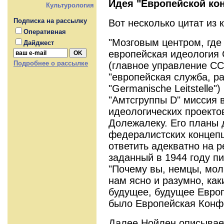
Идея "Европейской ко
Культурология
Подписка на рассылку
Вот несколько цитат из 
Оперативная
"Мозговым центром, где
Дайджест
европейская идеология
Подробнее о рассылке
(главное управление СС)
"европейская служба, р
"Germanische Leitstelle"
"Амтсгруппы D" миссия 
идеологических проекто
Долежалеку. Его планы
федералистских концеп
ответить адекватно на 
заданный в 1944 году п
"Почему вы, немцы, мол
нам ясно и разумно, ка
будущее, будущее Евро
было Европейская Конфе
Далее Нойлен описывае