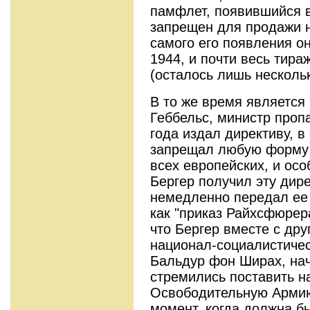
памфлет, появившийся в
запрещен для продажи на
самого его появления он
1944, и почти весь тир
(осталось лишь несколь
В то же время является
Геббельс, министр проп
года издал директиву, в
запрещал любую форму 
всех европейских, и осо
Бергер получил эту дир
немедленно передал ее
как "приказ Райхсфюрера
что Бергер вместе с др
национал-социалистичес
Бальдур фон Ширах, нач
стремились поставить н
Освободительную Армию
момент, когда должна б