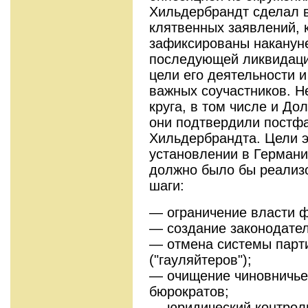
Хильдербрандт сделал 
клятвенных заявлений, 
зафиксированы наканун
последующей ликвидации
цели его деятельности 
важных соучастников. Н
круга, в том числе и До
они подтвердили постфа
Хильдербрандта. Цели э
установлении в Германи
должно было бы реализ
шаги:
— ограничение власти 
— создание законодател
— отмена системы парт
("гауляйтеров");
— очищение чиновничьег
бюрократов;
— юридический контрол