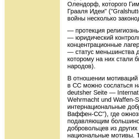
Олендорф, которого Ги
Грааля Идеи" ("Gralshutt
войны несколько законо
— протекция религиозн
— юридический контрол
концентрационные лагер
— статус меньшинства д
которому на них стали 
народов).
В отношении мотиваций
в СС можно сослаться н
deutsher Seite — Internati
Wehrmacht und Waffen-S
интернациональные доб
Ваффен-СС"), где ожноз
подавляющим большинст
добровольцев из других 
национальные мотивы. Т