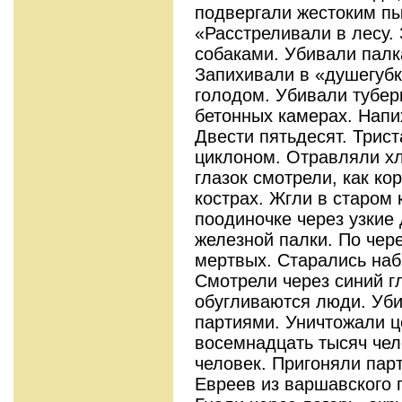
подвергали жестоким пы
«Расстреливали в лесу.
собаками. Убивали палк
Запихивали в «душегубк
голодом. Убивали тубер
бетонных камерах. Нап
Двести пятьдесят. Трис
циклоном. Отравляли х
глазок смотрели, как к
кострах. Жгли в старом
поодиночке через узкие
железной палки. По чер
мертвых. Старались наб
Смотрели через синий г
обугливаются люди. Уби
партиями. Уничтожали ц
восемнадцать тысяч чел
человек. Пригоняли пар
Евреев из варшавского г