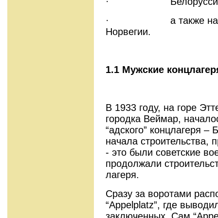
· Белоруссия – Б
· а также на терр
Норвегии.
1.1 Мужские концлагер
В 1933 году, на горе Этт
городка Веймар, началос
“адского” концлагеря – 
начала строительства, 
- это были советские в
продолжали строительст
лагеря.
Сразу за воротами расп
“Appelplatz”, где вывод
заключенных. Сам “Appel