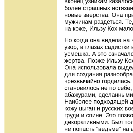
вконец узникам казалось
более страшных истязан
новые зверства. Она п
мужчинам раздеться. Те,
на коже, Ильзу Кох мал
Но когда она видела на 
узор, в глазах садистк
усмешка. А это означало
жертва. Позже Ильзу Ко
Она использовала выде
для создания разнообра
чрезвычайно гордилась.
становилось не по себе,
абажурами, сделанными 
Наиболее подходящей д
кожу цыган и русских в
груди и спине. Это поз
декоративными. Был то
не попасть "ведьме" на 