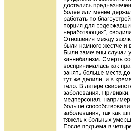
достались предназначен
более или менее держал
работать по благоустрой
порция для содержавших
неработающих", сводила
Отношения между заклю
были намного жестче и 
Были замечены случаи у
каннибализм. Смерть со
воспринималась как пра
занять больше места д
тут же делили, и в крем
тело. В лагере свирепс
заболевания. Прививки,
медперсонал, например 
больше способствовали
заболевания, так как ш
тяжелых больных умерщ
После подъема в четыре