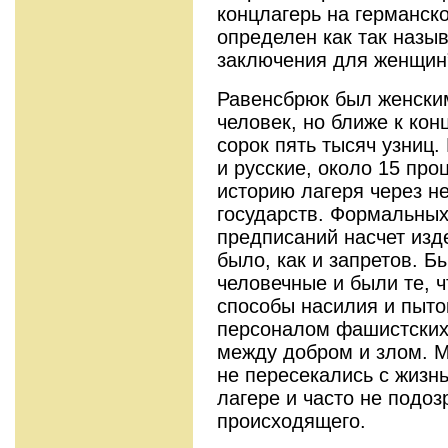
концлагерь на германск
определен как так назы
заключения для женщин
Равенсбрюк был женским
человек, но ближе к кон
сорок пять тысяч узниц.
и русские, около 15 про
историю лагеря через н
государств. Формальны
предписаний насчет изд
было, как и запретов. 
человечные и были те, ч
способы насилия и пыто
персоналом фашистских
между добром и злом. 
не пересекались с жизн
лагере и часто не подо
происходящего.