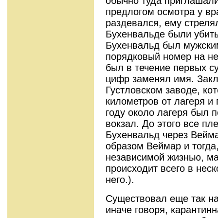
обычно туда приглашали
предлогом осмотра у вра
раздевался, ему стрелял
Бухенвальде были убиты
Бухенвальд был мужским
порядковый номер на н
был в течение первых су
цифр заменял имя. Зак
Густловском заводе, ко
километров от лагеря и
году около лагеря был 
вокзал. До этого все п
Бухенвальд через Вейма
образом Веймар и тогда,
независимой жизнью, ма
происходит всего в неск
него.).
Существовал еще так н
иначе говоря, карантинн