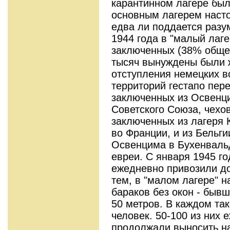
карантинном лагере был
основным лагерем насто
едва ли поддается разу
1944 года в "малый лаг
заключенных (38% общег
тысяч вынуждены были ж
отступления немецких в
территорий гестапо пер
заключенных из Освенци
Советского Союза, чехов
заключенных из лагеря 
во Франции, и из Бельги
Освенцима в Бухенваль
евреи. С января 1945 го
ежедневно привозили до
тем, в "малом лагере" н
бараков без окон - быв
50 метров. В каждом та
человек. 50-100 из них 
продолжали выносить на