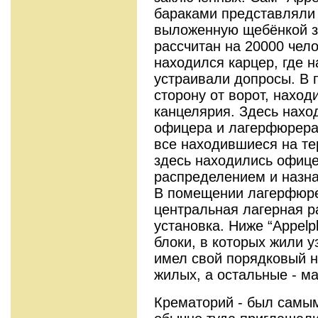
бараками представляли
выложенную щебёнкой зе
рассчитан на 20000 чело
находился карцер, где 
устраивали допросы. В
сторону от ворот, наход
канцелярия. Здесь нах
офицера и лагерфюрера
все находившиеся на те
здесь находились офиц
распределением и назн
В помещении лагерфюре
центральная лагерная 
установка. Ниже “Appelp
блоки, в которых жили у
имел свой порядковый но
жилых, а остальные - ма
Крематорий - был самы