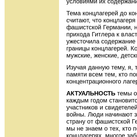
условиями их содержани
Тема концлагерей до ко
считают, что концлагеря
фашистской Германии, н
прихода Гитлера к влас
ужесточила содержание
границы концлагерей. К
мужские, женские, детск
Изучая данную тему, я, 
памяти всем тем, кто по
концентрационного лаге
АКТУАЛЬНОСТЬ
темы о
каждым годом становит
участников и свидетеле
войны. Люди начинают з
страну от фашистской Г
мы не знаем о тех, кто
концлагерях, многое за