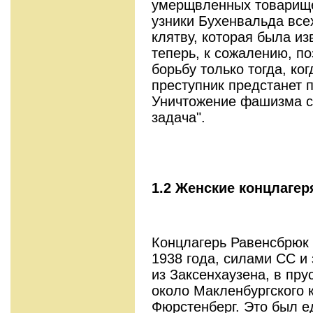
умерщвленных товарище
узники Бухенвальда все
клятву, которая была из
теперь, к сожалению, по
борьбу только тогда, к
преступник предстанет 
Уничтожение фашизма со
задача".
1.2 Женские концлагер
Концлагерь Равенсбрюк 
1938 года, силами СС и
из Заксенхаузена, в пр
около Макленбургского 
Фюрстенберг. Это был 