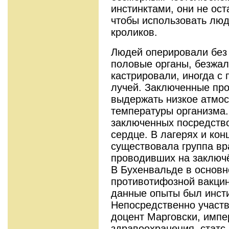
инстинктами, они не ос
чтобы использовать лю
кроликов.
Людей оперировали без 
половые органы, безжал
кастрировали, иногда с
лучей. Заключенные про
выдержать низкое атмос
температуры организма.
заключенных посредств
сердце. В лагерях и кон
существовала группа вр
проводивших на заключ
В Бухенвальде в основн
противотифозной вакци
данные опыты был инсти
Непосредственно участ
доцент Марговски, имп
здравоохранения, статс