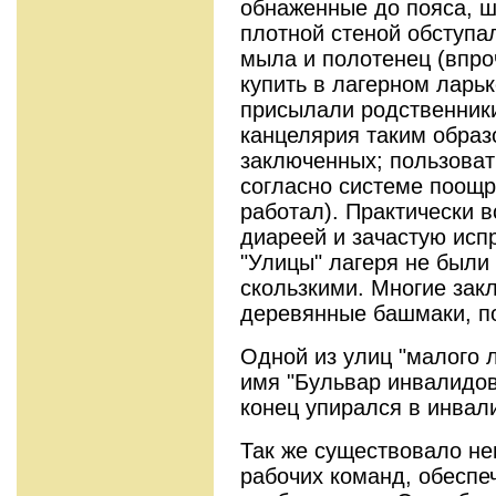
обнаженные до пояса, ш
плотной стеной обступа
мыла и полотенец (впр
купить в лагерном ларьк
присылали родственники
канцелярия таким образ
заключенных; пользовать
согласно системе поощре
работал). Практически 
диареей и зачастую исп
"Улицы" лагеря не были
скользкими. Многие зак
деревянные башмаки, п
Одной из улиц "малого 
имя "Бульвар инвалидов
конец упирался в инвал
Так же существовало н
рабочих команд, обеспе