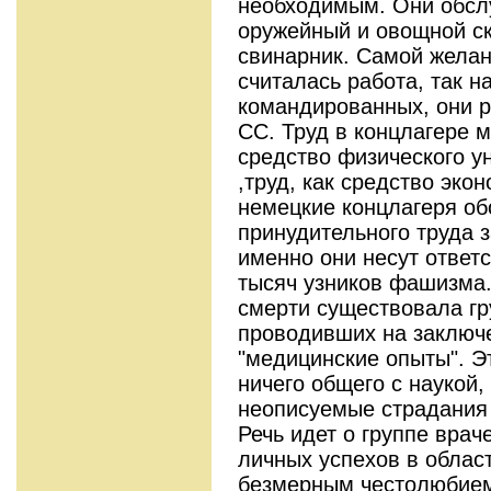
необходимым. Они обсл
оружейный и овощной ск
свинарник. Самой желан
считалась работа, так 
командированных, они р
СС. Труд в концлагере м
средство физического у
,труд, как средство эко
немецкие концлагеря об
принудительного труда 
именно они несут ответс
тысяч узников фашизма.
смерти существовала гр
проводивших на заключ
"медицинские опыты". Э
ничего общего с наукой
неописуемые страдания 
Речь идет о группе врач
личных успехов в обла
безмерным честолюбием