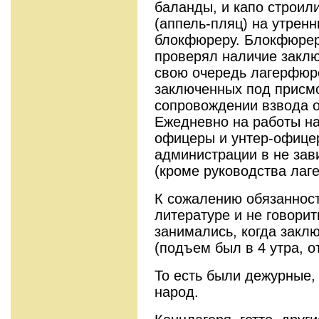
баланды, и капо строил
(аппель-пляц) на утрен
блокфюреру. Блокфюрер
проверял наличие заклю
свою очередь лагерфюре
заключенных под присмо
сопровождении взвода о
Ежедневно на работы н
офицеры и унтер-офицер
администрации в не зав
(кроме руководства лаге
К сожалению обязаннос
литературе и не говори
занимались, когда закл
(подъем был в 4 утра, о
То есть были дежурные,
народ.