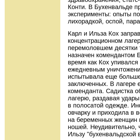
Конти. В Бухенвальде п
эксперименты: опыты п
лихорадкой, оспой, пар
Карл и Ильза Кох запра
концентрационном лагер
перемоловшем десятки 
назначен комендантом Б
время как Кох упивался
ежедневным уничтожени
испытывала еще больше
заключенных. В лагере 
коменданта. Садистка о
лагерю, раздавая удар
в полосатой одежде. Ин
овчарку и приходила в в
на беременных женщин и
ношей. Неудивительно, 
Ильзу "бухенвальдской 