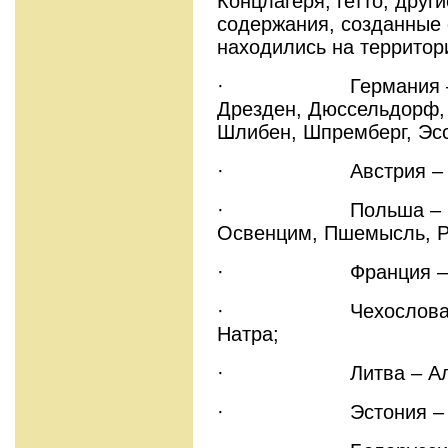
Концлагеря, гетто, друг
содержания, созданные
находились на территор
· Германия – Бух
Дрезден, Дюссельдорф, 
Шлибен, Шпремберг, Эс
· Австрия – Амште
· Польша – Красн
Освенцим, Пшемысль, Р
· Франция – Мюлу
· Чехословакия – 
Натра;
· Литва – Алитус,
· Эстония – Клоог