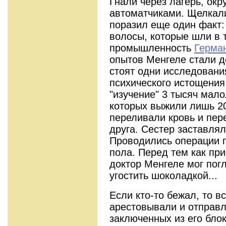
Гнали через лагерь, ок
автоматчиками. Щелкали
поразил еще один факт:
волосы, которые шли в 
промышленность
Герма
опытов Менгеле стали д
стоят одни исследовани
психического истощения
"изучение" 3 тысяч мало
которых выжили лишь 2
переливали кровь и пер
друга. Сестер заставлял
Проводились операции 
пола. Перед тем как пр
доктор Менгеле мог погл
угостить шоколадкой...
Если кто-то бежал, то в
арестовывали и отправл
заключенных из его бло