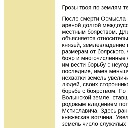
Грозы твоя по землям те
После смерти Осмысла 
ареной долгой междоусо
местным боярством. Дли
объясняется относитель
князей, землевладение 
размерам от боярского.
бояр и многочисленные 
им вести борьбу с неуго
последние, имея меньшу
нехватки земель увелич
людей, своих сторонник
борьбе с боярством. По
Волынской земле, ставш
родовым владением пот
Мстиславича. Здесь ра
княжеская вотчина. Увел
земель число служилых 