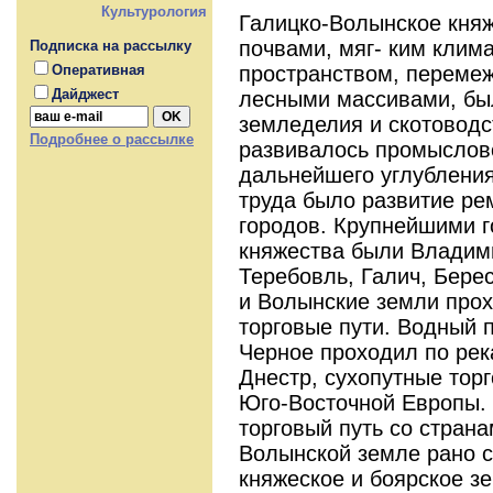
Культурология
Галицко-Волынское кня
почвами, мяг- ким клим
Подписка на рассылку
пространством, переме
Оперативная
Дайджест
лесными массивами, бы
земледелия и скотоводс
Подробнее о рассылке
развивалось промыслов
дальнейшего углублени
труда было развитие рем
городов. Крупнейшими 
княжества были Владим
Теребовль, Галич, Бере
и Волынские земли про
торговые пути. Водный п
Черное проходил по рек
Днестр, сухопутные торг
Юго-Восточной Европы.
торговый путь со страна
Волынской земле рано с
княжеское и боярское з