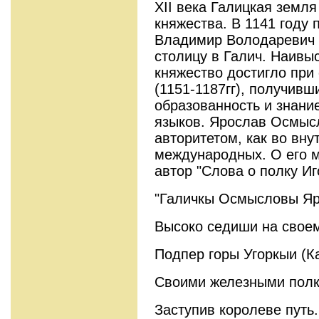
XII века Галицкая земл
княжества. В 1141 году
Владимир Володаревич 
столицу в Галич. Наивы
княжество достигло пр
(1151-1187гг), получив
образованность и знани
языков. Ярослав Осмыс
авторитетом, как во внут
международных. О его м
автор "Слова о полку Иг
"Галичкы Осмысловы Яр
Высоко седиши на своем
Подпер горы Угоркыи (К
Своими железными полк
Заступив королеве путь.