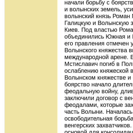
начали борьбу с боярст
и волынских земель, уси
волынский князь Роман
Галицкую и Волынскую з
Киев. Под властью Ром
объединились Южная и 
его правления отмечен 
Волынского княжества в
международной арене. В
Мстиславич погиб в Пол
ослаблению княжеской в
Волынском княжестве и 
боярство начало длител
феодальную войну, длив
заключили договор с ве
феодалами, которые за
часть Волыни. Началась
освободительная борьба
венгерских захватчиков
основой для консолидац