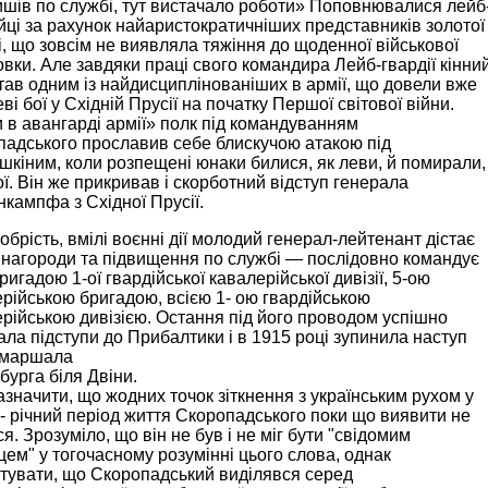
шів по службі, тут вистачало роботи» Поповнювалися лейб
йці за рахунок найаристократичніших представників золотої
, що зовсім не виявляла тяжіння до щоденної військової
овки. Але завдяки праці свого командира Лейб-гвардії кінни
тав одним із найдисциплінованіших в армії, що довели вже
ві бої у Східній Прусії на початку Першої світової війни.
 в авангарді армії» полк під командуванням
адського прославив себе блискучою атакою під
шкіним, коли розпещені юнаки билися, як леви, й помирали,
ої. Він же прикривав і скорботний відступ генерала
кампфа з Східної Прусії.
обрість, вмілі воєнні дії молодий генерал-лейтенант дістає
 нагороди та підвищення по службі — послідовно командує
ригадою 1-ої гвардійської кавалерійської дивізії, 5-ою
рійською бригадою, всією 1- ою гвардійською
рійською дивізією. Остання під його проводом успішно
ла підступи до Прибалтики і в 1915 році зупинила наступ
маршала
бурга біля Двіни.
азначити, що жодних точок зіткнення з українським рухом у
- річний період життя Скоропадського поки що виявити не
я. Зрозуміло, що він не був і не міг бути "свідомим
цем" у тогочасному розумінні цього слова, однак
тувати, що Скоропадський виділявся серед