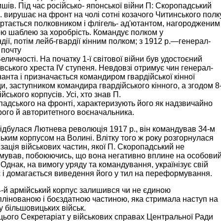
шів. Під час російсько- японської війни П: Скоропадський
. вирушає на фронт на чолі сотні козачого Читинського полку
ртається полковником і флігель- ад'ютантом, нагородженим
ю шаблею за хоробрість. Командує полком у
дії, потім лейб-гвардії кінним полком; з 1912 р.—генерал-
 почту
еличності. На початку 1-ї світової війни був удостоєний
ївського хреста IV ступеня. Невдовзі отримує чин генерал-
анта і призначається командиром гвардійської кінної
и, заступником командира гвардійського кінного, а згодом 8
ійського корпусів. Усі, хто знав П.
адського на фронті, характеризують його як надзвичайно
ого й авторитетного воєначальника.
ідбулася Лютнева революція 1917 р., він командував 34-м
ьким корпусом на Волині. Влітку того ж року розгорнулася
ізація військових частин, якої П. Скоропадський не
имував, побоюючись, що вона негативно вплине на особови
 Однак, на вимогу уряду та командування, українізує свій
 і домагається виведення його у тил на переформування.
4-й армійський корпус залишився чи не єдиною
лінованою і боєздатною частиною, яка стримала наступ на
у більшовицьких військ.
цього Секретаріат у військових справах Центральної Ради