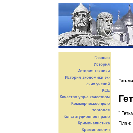
Главная
История
История техники
История экономики эк-
Гетьм
ских учений
КСЕ
Ге
Качество упр-е качеством
Коммерческое дело
торговля
" Гет
Конституционное право
План:
Криминалистика
Криминология