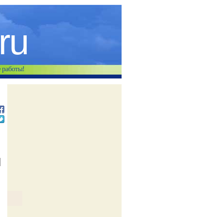
.ru
е работы!
й