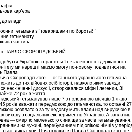
графія
ськова кар’єра
 до влади
носини гетьмана з "товаришами по боротьбі"
іння гетьманату
лючна частина
ман ПАВЛО СКОРОПАДСЬКИЙ:
здобуття Україною справжньої незалежності і державного
нітету ми нарешті маємо змогу по-новому подивитися на
ть Павла
ича Скоропадського — останнього українського гетьмана.
лежить до тих дійових осіб історії, навколо яких завжди
ся нескінченні дискусії, створювалися міфи І легенди, Зі
майже 72 років життя
адський гетьманував лише 7 з половиною місяців 1 якщо
45 років вважати передмовою до гетьманства, то останні 27
яжкою розплатою за ту недовгу мить влади над вируючою в
х виходу з соціальних експериментів Україною. А заплатив
овна — смертю маленького сина ще за часів гетьманування,
ряннями на чужині, перебуванням під опікою німців у періо
ської диктатури. Початок життя Павла Скоропадського не