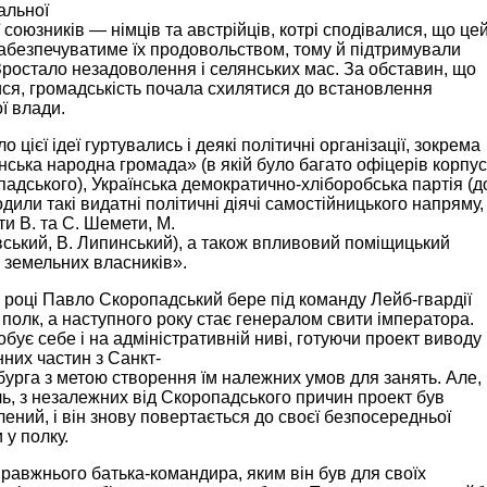
альної
ї союзників — німців та австрійців, котрі сподівалися, що це
абезпечуватиме їх продовольством, тому й підтримували
Зростало незадоволення і селянських мас. За обставин, що
ся, громадськість почала схилятися до встановлення
ї влади.
о цієї ідеї гуртувались і деякі політичні організації, зокрема
нська народна громада» (в якій було багато офіцерів корпу
адського), Українська демократично-хліборобська партія (д
одили такі видатні політичні діячі самостійницького напряму,
ти В. та С. Шемети, М.
ський, В. Липинський), а також впливовий поміщицький
 земельних власників».
 році Павло Скоропадський бере під команду Лейб-гвардії
 полк, а наступного року стає генералом свити імператора.
обує себе і на адміністративній ниві, готуючи проект виводу
інних частин з Санкт-
урга з метою створення їм належних умов для занять. Але,
ь, з незалежних від Скоропадського причин проект був
ений, і він знову повертається до своєї безпосередньої
 у полку.
равжнього батька-командира, яким він був для своїх