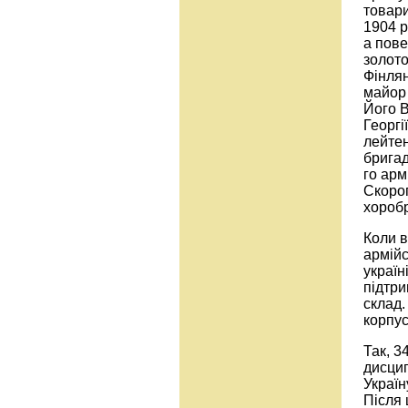
товари
1904 р
а пове
золото
Фінлян
майор
Його В
Георгі
лейтен
бригад
го арм
Скороп
хоробр
Коли в
армійс
україн
підтр
склад.
корпус
Так, 3
дисцип
Україн
Після 