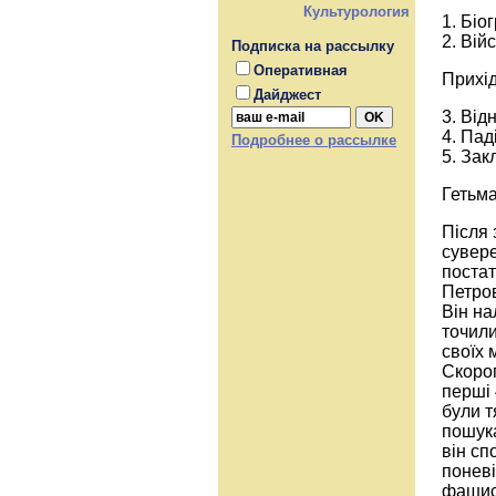
Культурология
1. Біо
2. Вій
Подписка на рассылку
Оперативная
Прихід
Дайджест
3. Від
4. Пад
Подробнее о рассылке
5. Зак
Геть
Після 
сувере
поста
Петров
Він на
точили
своїх 
Скороп
перші 
були т
пошука
він сп
поневі
фашист