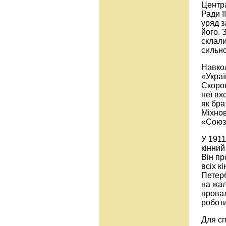
Центр
Ради ї
уряд з
його. 
склали
сильно
Навкол
«Украї
Скороп
неї вх
як бра
Міхнов
«Союз
У 1911
кінний
Він пр
всіх к
Петерб
на жал
провал
роботи
Для сп