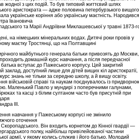
в жодної з цих подій. То був типовий життєвий шлях
ького аристократа — адже половина петербурзького вищого
мала українське коріння або українську маєтність. Народивс
тра Івановича
адського та Марії Андріївни Миклашевської у травні 1873-г
ені, на німецьких мінеральних водах. Дитячі роки провів у
ому маєтку Тростянці, що на Полтавщині
річного майбутнього генерала батьки привозять до Москви,
 проходить домашній курс навчання, а після передчасної
 батька вступає до Пажеського корпусу. Цей закритий
й заклад, доступний лише для дітей вищих кіл аристократії,
курс знань не тільки за середню школу, а й вищу освіту.
ня військовій справі та наукам поєднувалось із придворно
ою. Маленький Павло у мундирі з поперечними галунами,
брюках та касці з білим султаном часто був присутній при
царя
ндра III.
ення навчання у Пажеському корпусі не змінило
ижчого оточення
Скоропадського. Він входить корнетом до Кінної гвардії —
ргардського полку, найбільш привілейованої частини
ької армії, у якому колись служив і його батько. Молодий