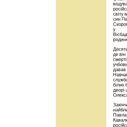
віщува
російс
світу 
син Пе
Скороп
у
Вісбад
родинн
Десяти
де він
смерті
учбови
давав 
Навчан
служб
білих 
дворі 
Олекса
Закінч
найбл
Павла 
Кавале
російс