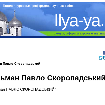
Каталог курсовых, рефератов, научных работ!
Ilya-ya
Лекции, рефераты, курсовые, научны
ан Павло Скоропадський
тьман Павло Скоропадськи
ьман ПАВЛО СКОРОПАДСЬКИЙ”