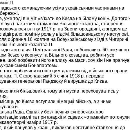
чив П.
падського командуючим усіма українськими частинами на
бережжі.
, уже тоді він міг «в'їхати до Києва на білому коні». До того 
л був і наказним отаманом Вільного козацтва, створення
розпочалося влітку 1917 р. на Звенигородщині, а згодом це
о відіграло помітну роль у відсічі більшовицькому наступові.
сля обрання 16 жовтня на Всеукраїнському з'їзді в Чигирині
ом Вільного козацтва П.
адського діячі Центральної Ради, побоюючись 60-тисячног
армійського корпусу та Вільного козацтва, робили усе
е, щоб позбавити його впливу на маси, хоч він і не прагнув
«українським Бонапартом».
ь того щоб вчинити опір цим далеким від військової справи
істам, П. Скоропадський 5 січня 1918 р. передає
ування генералові Гандзюку й вирушає до Києва.
захопили більшовики, тому він мусив переховуватись у
мих.
місяць до Києва вступили німецькі війська, а з ними
нулася й
льна Рада. Однак у безкінечних суперечках про
алізацію землі та при анархії місцевих «отаманів» потонули
ржавотворчі наміри 1917 р.
, який панував у країні, викликав негативне ставлення до