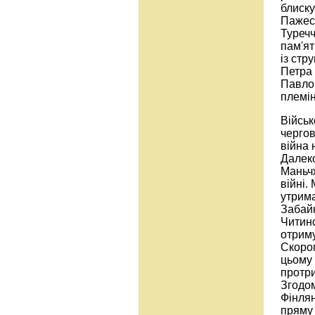
блиску
Пажес
Туречч
пам'ят
із стр
Петра
Павлов
племін
Військ
чергов
війна 
Далеко
Маньчж
війні
утрима
Забайк
Читинс
отриму
Скороп
цьому 
протр
Згодом
Фінлян
пряму 