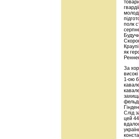
товари
гварді
молоді
підгот
полк с
серпне
Будучи
Скороп
Краупі
як гер
Реннен
За хор
високі
1-ою б
кавале
кавале
захища
фельд
Гінден
Слід з
цей 44
вдалос
україн
конста