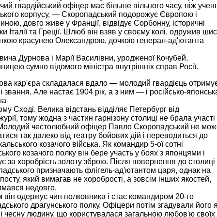
чий гвардійський офіцер має більше вільного часу, ніж учен
ького корпусу, — Скоропадський подорожує Європою і
иною, довго живе у Франції, відвідує Сорбонну, історичні
ки Італії та Греції. Шлюб він взяв у своєму колі, одружив ши
ункою красунею Олександрою, дочкою генерал-ад'ютанта
ича Дурнова і Марії Василівни, уродженої Кочубей,
ницею сумно відомого міністра внутрішніх справ Росії.
ова кар'єра складалася вдало — молодий гвардієць отриму
і звання. Але настає 1904 рік, а з ним — і російсько-японськ
на
му Сході. Велика відстань відділяє Петербург від
урії, тому жодна з частин гарнізону столиці не брала участі
. Молодий честолюбний офіцер Павло Скоропадський не мож
тися так далеко від театру бойових дій і переводиться до
альського козачого війська. Як командир 5-ої сотні
ького козачого полку він бере участь у боях з японцями і
є за хоробрість золоту зброю. Після повернення до столиці
адського призначають флігель-ад'ютантом царя, однак на
посту, який вимагав не хоробрості, а зовсім інших якостей,
имався недовго.
 він одержує чин полковника і стає командиром 20-го
дського драгунського полку. Офіцери потім згадували його 
і чесну людину, що користувалася загальною любов'ю своїх