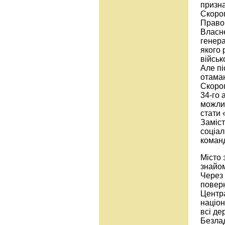
призна
Скоро
Право
Власне
генера
якого 
військ
Але пі
отаман
Скороп
34-го 
можлив
стати 
Заміст
соціал
команд
Місто 
знайо
Через 
повер
Центра
націон
всі де
Безлад