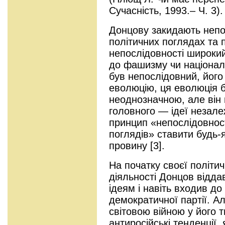
Сучасність, 1993.– Ч. 3).
Донцову закидають непос
політичних поглядах та 
непослідовності широкий
до фашизму чи націонал-
був непослідовний, його
еволюцію, ця еволюція 
неоднозначною, але він 
головного — ідеї незалеж
принцип «непослідовност
поглядів» ставити будь-
провину [3].
На початку своєї полiтич
дiяльностi Донцов вiдда
iдеям i навiть входив до
демократичної партії. 
свiтовою вiйною у його т
антиросiйськi тенденцiї