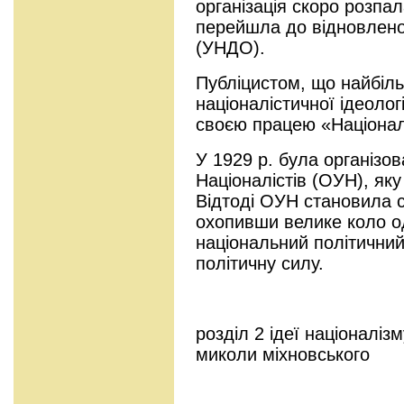
організація скоро розпала
перейшла до відновлено
(УНДО).
Публіцистом, що найбіль
націоналістичної ідеолог
своєю працею «Націонал
У 1929 р. була організов
Націоналістів (ОУН), як
Відтоді ОУН становила 
охопивши велике коло од
національний політичний
політичну силу.
розділ 2 ідеї націоналіз
миколи міхновського