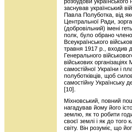
розбудови українського н
заснував український ві
Павла Полуботка, від як
Центральної Ради, зорга
(добровільний) імені ге
полк, було обрано член
Всеукраїнського військов
травня 1917 р., входив 
Генерального військового
військових організаціях
самостійної України і п
полуботківців, щоб сил
самостійну Українську д
[10].
Міхновський, повний пош
нагадував йому його іст
землю, як то робити го
своєї землі і як до того
світу. Він розуміє, що й