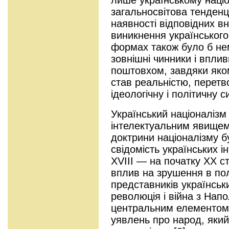
загальносвітова тенденц
наявності відповідних в
виникнення українського
формах також було б не
зовнішні чинники і впли
поштовхом, завдяки яком
став реальністю, перетв
ідеологічну і політичну с
Український націоналізм
інтелектуальним явищем
доктрини націоналізму б
свідомість українських і
XVIII — на початку XX ст
вплив на зрушення в пол
представників українськ
революція і війна з Нап
центральним елементом 
уявлень про народ, який