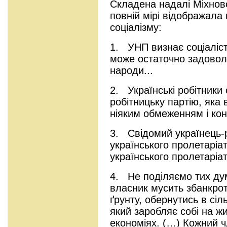
Складена надалі Міхнов
повній мірі відображала 
соціалізму:
1. УНП визнає соціаліст
може остаточно задоволь
народи...
2. Українські робітник
робітницьку партію, яка 
ніяким обмеженням і кон
3. Свідомий українець-
українського пролетаріа
українського пролетаріату
4. Не поділяємо тих ду
власник мусить збанкрот
ґрунту, обернутись в сі
який заробляє собі на ж
економіях. (…) Кожний чл