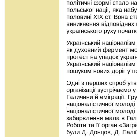
політичні формі стало на
польської нації, яка наб
половині XIX ст. Вона с
виникнення відповідних 
українського руху початку
Український націоналізм
як духовний фермент мо
протест на упадок украї
Український націоналізм 
пошуком нових доріг у по
Одні з перших спроб утв
організації зустрічаємо
Галичини й еміграції: Гр
націоналістичної молоді 
націоналістичної молоді 
забарвлення мала в Гали
Роботи та її орган «Загр
були Д. Донцов, Д. Палії