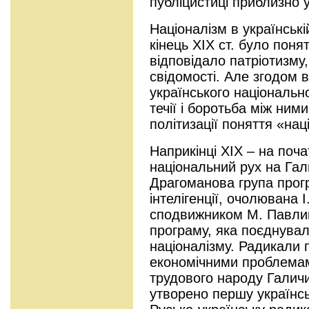
публіцистиці приблизно у 
Націоналізм в українській
кінець ХІХ ст. було поня
відповідало патріотизму,
свідомості. Але згодом 
українського національн
течії і боротьба між ними
політизації поняття «нац
Наприкінці ХІХ – на поч
національний рух на Гал
Драгоманова група прог
інтелігенції, очолювана 
сподвижником М. Павлик
програму, яка поєднувала
націоналізму. Радикали
економічними проблемам
трудового народу Галичи
утворено першу українсь