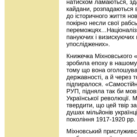
натиском ламаються, зд
кайдани, розпадаються ве
до історичного життя нов
покірно несли свої рабсь
переможцях...Націоналі
пануючих і визискуючих 
упосліджених».
Книжечка Міхновського 
зробила епоху в нашому 
тому що вона оголошува
державності, а й через т
підпиралося. «Самостійн
РУП, підняла так би мо
Української революції. 
твердити, що цей твір з
душах мільйонів українц
покоління 1917-1920 рр.
Міхновський прислужився