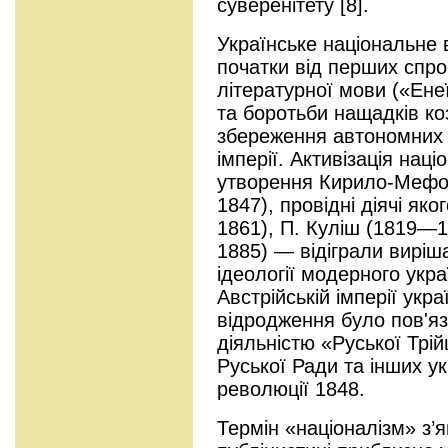
суверенітету [8].
Українське національне 
початки від перших спро
літературної мови («Ене
та боротьби нащадків ко
збереження автономних п
імперії. Активізація нац
утворення Кирило-Мефод
1847), провідні діячі як
1861), П. Куліш (1819—
1885) — відіграли виріш
ідеології модерного укра
Австрійській імперії укр
відродження було пов'яз
діяльністю «Руської Трійц
Руської Ради та інших ук
революції 1848.
Термін «націоналізм» з’я