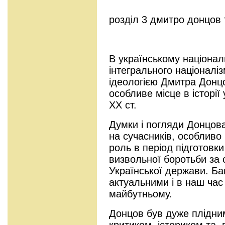
розділ 3 дмитро донцов т
В українському націона
інтегрального націоналіз
ідеологією Дмитра Донц
особливе місце в історії
ХХ ст.
Думки і погляди Донцов
на сучасників, особливо 
роль в період підготовк
визвольної боротьби за
Української держави. Ба
актуальними і в наш час
майбутньому.
Донцов був дуже плідни
критиком, істориком та,