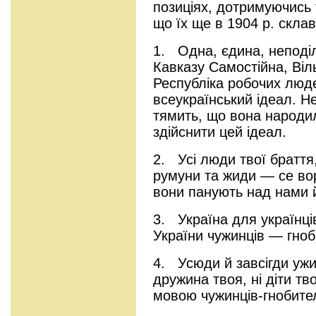
позиціях, дотримуючись
що їх ще в 1904 р. скла
1. Одна, єдина, неподіл
Кавказу Самостійна, Ві
Республіка робочих люд
всеукраїнський ідеал. Н
тямить, що вона народил
здійснити цей ідеал.
2. Усі люди твої браття,
румуни та жиди — се во
вони панують над нами 
3. Україна для українців
України чужинців — гноб
4. Усюди й завсігди ужи
дружина твоя, ні діти тв
мовою чужинців-гнобител