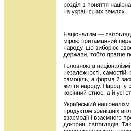
розділ 1 поняття націон
на українських землях
Націоналізм — світогля
мірою притаманний пер
народу, що виборює сво
держави, тобто прагне п
Головною в націоналізмі
незалежності, самостійн
самоціль, а форма й засі
життя народу. Народ, у с
корінний етнос, а й усі е
Український націоналізм
продуктом зовнішніх впл
взаємодії і взаємного пр
доктрин, світоглядів. Т
лише українському націо