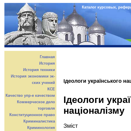
Каталог курсовых, рефер
Главная
История
История техники
История экономики эк-
Ідеологи українського на
ских учений
КСЕ
Качество упр-е качеством
Ідеологи укра
Коммерческое дело
націоналізму
торговля
Конституционное право
Криминалистика
Зміст
Криминология