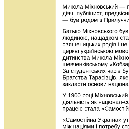
Микола Міхновський — г
діяч, публіцист, предвіс
— був родом з Прилуччи
Батько Міхновського бу
людиною, нащадком стар
священицьких родів і не
церкві українською мово
дитинства Микола Міхно
шевченківському «Кобзар
За студентських часів бу
Братства Тарасівців, яке
закласти основи націона
У 1900 році Міхновський
діяльність як націонал-с
працею стала «Самостійн
«Самостійна Україна» у
між націями і потребу с