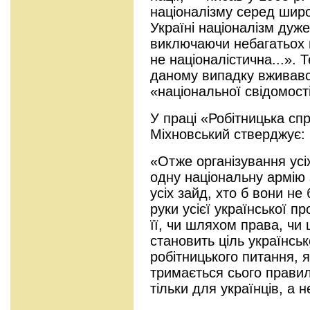
націоналізму серед широко
Україні націоналізм дуж
виключаючи небагатьох п
не націоналістична...». 
даному випадку вживавс
«національної свідомості
У праці «Робітницька сп
Міхновський стверджує:
«Отже організування усіх
одну національну армію 
усіх зайд, хто б вони не 
руки усієї української п
її, чи шляхом права, ч
становить ціль українськ
робітницького питання, я
тримається сього правил
тільки для українців, а 