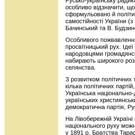
Русько-українську радик
особливо відзначити, що
сформульовано й політи
самостійності України (
Бачинський та В. Будзин
Особливого пожвавлення
просвітницький рух. Ідеї
народовцями громадянськ
набирають широкого ро
селянства.
З розвитком політичних 
кілька політичних партій
Українська національно-
українських християнськ
демократична партія, Рус
На Лівобережній Україні 
національного руху можн
у 1891 р. Братства Тарас