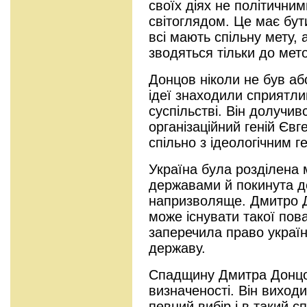
своїх діях не політични
світоглядом. Це має бут
всі мають спільну мету, 
зводяться тільки до мето
Донцов ніколи не був аб
ідеї знаходили сприятли
суспільстві. Він долучи
організаційний геній Єв
спільно з ідеологічним 
Україна була розділена 
державами й покинута д
напризволяще. Дмитро 
може існувати такої пов
заперечила право україн
державу.
Спадщину Дмитра Донцо
визначеності. Він виход
певний вибір і в такий с