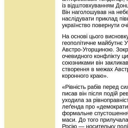
із відштовхуванням Донц
Вiн наголошував на небе
наслiдувати приклад пiвн
українство повернути очi
На основi цього висновк
геополітичне майбутнє У
Австро-Угорщиною. Зокр
очевидного конфлiкту ци
союзниками вiн закликав 
створення в межах Австр
коронного краю».
«Рiвнiсть рабiв перед с
писав вiн після подій р
уходила за рiвноправнiст
леґенда про «демократи
формальне спустошення
маси. До того прилучал
Росiю — носительку полiт