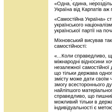
«Одна, єдина, нерозділь
Україна від Карпатів аж 
«Самостійна Україна» с
українського націоналіз
української партії на поч
Міхновський висував так
самостійності:
«...Коли справедливо, щ
міжнародні відносини х
незалежної самостійної
що тільки держава одно
змісту може дати своїм
змогу всестороннього ду
найліпшого матеріальног
справедливо, що пишний 
можливий тільки в держа
індивідуальності є метою