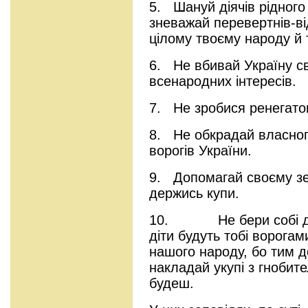
5. Шануй діячів рідного
зневажай перевертнів-ві
цілому твоєму народу й т
6. Не вбивай Україну с
всенародних інтересів.
7. Не зробися ренегато
8. Не обкрадай власног
ворогів України.
9. Допомагай своєму зе
держись купи.
10. Не бери собі друж
діти будуть тобі ворога
нашого народу, бо тим д
накладай укупі з гноби
будеш.