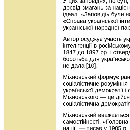
У цих заповідях, по суті
досвід змагань за націо
ідеал. «Заповіді» були 
«Справа української інте
української народної пар
Автор осуджує участь ук
інтелігенції в російсько
1847 до 1897 рр. і ствер
боротьба для українськог
не дала [10].
Міхновський формує ранн
соціалістичне розуміння
української демократії і 
Міхновського — це дійсн
соціалістична демократія
Міхновський вважається 
самостійності. «Головн
нації, — писав у 1905 р