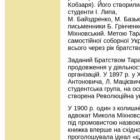
Кобзаря). Його створили 
студенти І. Липа,
М. Байздренко, М. Базьк
письменники Б. Грінченк
Міхновський. Метою Тар
самостійної соборної Ук
всього через рік братст
Заданий Братством Тара
продовження у діяльнос
організацій. У 1897 р. у
Антоновича, Л. Мацієвич
студентська група, на ос
створена Революційна ук
У 1900 р. один з колишні
адвокат Микола Міхновс
під промовистою назвою
книжка вперше на східно
проголошувала ідеал «єд