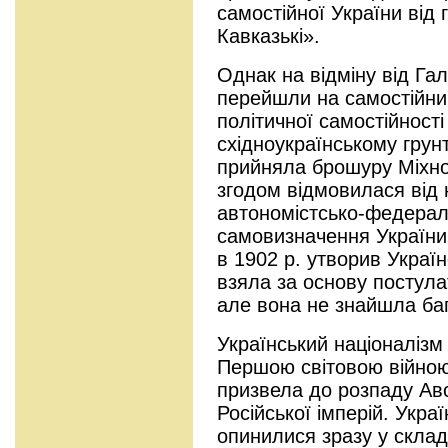
самостійної України від 
Кавказькі».
Однак на відміну від Гали
перейшли на самостійниц
політичної самостійност
східноукраїнському грунт
прийняла брошуру Міхно
згодом відмовилася від 
автономістсько-федераліс
самовизначення України
в 1902 р. утворив Україн
взяла за основу постулат
але вона не знайшла баг
Український націоналізм 
Першою світовою війною
призвела до розпаду Авс
Російської імперій. Україн
опинилися зразу у склад