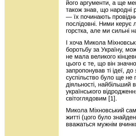
його аргументи, а ще мен
також знав, що народні 
— їх починають провідник
послідовні. Ними керує 
горстка, але ми сильні
І хоча Микола Міхновськ
боротьбу за Україну, мо
не мала великого кінцев
цього є те, що він значн
запропонував ті ідеї, до
суспільство було ще не 
діяльності, найбільший 
українського відродження
світоглядовим [1].
Микола Міхновський сам
житті (цого було знайде
вважаться мужнім вчинк