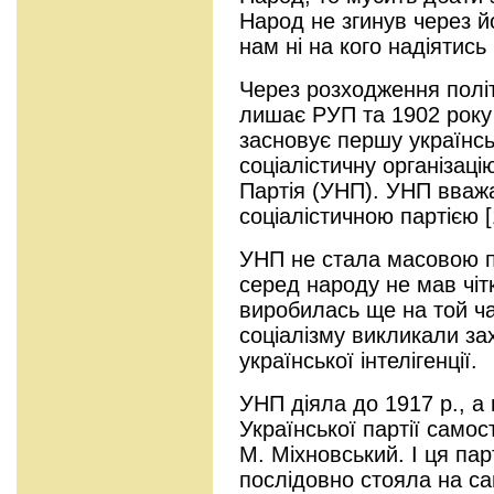
Народ не згинув через й
нам ні на кого надіятись 
Через розходження полі
лишає РУП та 1902 року
засновує першу українсь
соціалістичну організац
Партія (УНП). УНП вваж
соціалістичною партією [
УНП не стала масовою п
серед народу не мав чіт
виробилась ще на той ча
соціалізму викликали за
української інтелігенції.
УНП діяла до 1917 р., а
Української партії самост
М. Міхновський. І ця пар
послідовно стояла на са