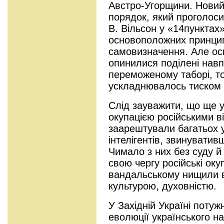
Австро-Угорщини. Новий
порядок, який проголос
В. Вільсон у «14пунктах»
основоположних принцип
самовизначення. Але оск
опинилися поділені навпі
переможеному таборі, т
ускладнювалось тиском 
Слід зауважити, що ще у
окупацією російськими в
заарештували багатьох 
інтелігентів, звинуватив
Чимало з них без суду й
свою чергу російські окуп
вандальському нищили в
культурою, духовністю.
У Західній Україні поту
еволюції українського на