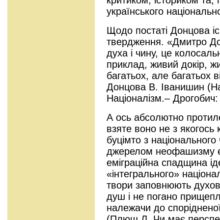
українського національно
Щодо постаті Донцова і
твердження. «Дмитро До
духа і чину, це колосаль
приклад, живий докір, ж
багатьох, але багатьох в
Донцова В. Іванишин (На
Націоналізм.– Дрогобич:
А ось абсолютно протиле
взяте воно не з якогось 
буцімто з національного
джерелом неофашизму 
еміграційна спадщина ід
«інтегрального» націона
твори заповнюють духо
душ і не погано прищепл
належачи до спорідненої 
(Плющ Л. Чи має перспе