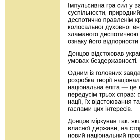
Iмпульсивна гра сил у в
суспiльности, природни
деспотично правленiм к
колосальної духовної ен
зламаного деспотичною 
ознаку його вiдпорности 
Донцов відстоював украї
умовах бездержавності.
Одним із головних завд
розробка теорії націонал
національна еліта — це 
передусім трьох справ:
нації, їх відстоювання та 
гаслами цих інтересів.
Донцов міркував так: як
власної держави, на стор
новий національний пров