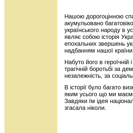
Нашою дорогоцінною спа
акумульовано багатовіко
українського народу в ус
являє собою історія Укр
епохальних звершень ук
надбанням нашої країни
Набуто його в героїчній
трагічній боротьбі за де
незалежність, за соціаль
В історії було багато ви
яким усього що ми маємо
Завдяки їм ідея націон
згасала ніколи.