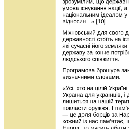
зрозумілим, що державна
умова існування нації, 
національним ідеалом у
відносин...» [10].
Міхновський для свого д
державності стоїть на і
які сучасні його земляк
державу за конче потріб
людського співжиття.
Програмова брошура зак
визначними словами:
«Усі, хто на цілій Україн
Україна для українців, і
лишиться на нашій терит
покласти оружжя. І пам’
— це доля борців за Нар
кожний із нас пам’ятає, 
Народ, то мусить дбати 