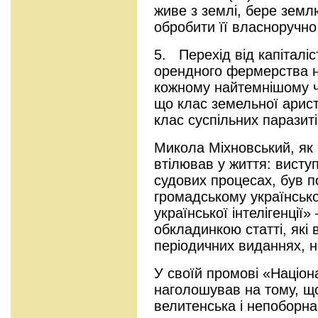
живе з землі, бере земл
обробити її власноручно
5. Перехід від капіталі
орендного фермерства н
кожному найтемнішому чо
що клас земельної арист
клас суспільних паразитів
Микола Міхновський, як 
втілював у життя: висту
судових процесах, був п
громадському українсько
української інтелігенції»
обкладинкою статті, які 
періодичних виданнях, н
У своїй промові «Націон
наголошував на тому, щ
велитенська і непоборна 