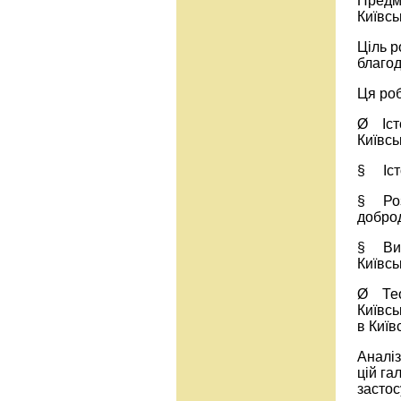
Предме
Київсь
Ціль р
благод
Ця роб
Ø Істо
Київсь
§ Істо
§ Розк
доброд
§ Вивч
Київсь
Ø Теор
Київсь
в Київ
Аналіз
цій га
застос