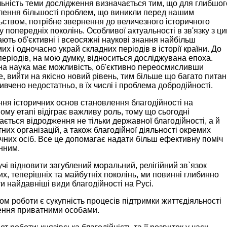
ьність теми дослідження визначається тим, що для глибшог
лення більшості проблем, що виникли перед нашим
ьством, потрібне звернення до величезного історичного
у попередніх поколінь. Особливої актуальності в зв'язку з ц
ють об'єктивні і всеосяжні наукові знання найбільш
их і одночасно украй складних періодів в історії країни. До
періодів, на мою думку, відноситься досліджувана епоха.
на наука має можливість, об'єктивно переосмисливши
, вийти на якісно новий рівень, тим більше що багато питан
ивчено недостатньо, в їх числі і проблема добродійності.
ня історичних основ становлення благодійності на
ому етапі відіграє важливу роль, тому що сьогодні
ається відродження не тільки державної благодійності, а й
них організацій, а також благодійної діяльності окремих
них осіб. Все це допомагає надати більш ефективну поміч
нним.
чі відновити загублений моральний, релігійний зв`язок
х, теперішніх та майбутніх поколінь, ми повинні глибинно
и найдавніші види благодійності на Русі.
ом роботи є сукупність процесів підтримки життєдіяльності
ення приватними особами.