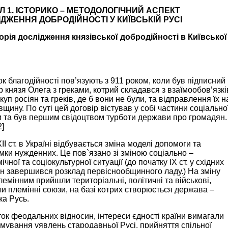
Л 1. ІСТОРИКО – МЕТОДОЛОГІЧНИЙ АСПЕКТ
ДЖЕННЯ ДОБРОДІЙНОСТІ У КИЇВСЬКІЙ РУСІ
торія дослідження князівської добродійності в Київської
к благодійності пов’язують з 911 роком, коли був підписний
р князя Олега з греками, котрий складався з взаїмообов’язкі
куп росіян та греків, де б вони не були, та відправлення їх н
вщину. По суті цей договір вістував у собі частини соціально
 та був першим свідоцтвом турботи держави про громадян.
2]
XII ст. в Україні відбувається зміна моделі допомоги та
мки нужденних. Це пов`язано зі зміною соціально –
ічної та соціокультурної ситуації (до початку IX ст. у східних
н завершився розклад первіснообщинного ладу.) На зміну
емінним прийшли територіальні, політичні та військові,
и племінні союзи, на базі котрих створюється держава –
ка Русь.
ок феодальних відносин, інтереси єдності країни вимагали
ування уявлень стародавньої Русі, прийняття спільної