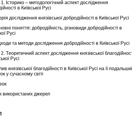
 1. Історико – методологічний аспект дослідження
ійності в Київської Русі
торія дослідження князівської добродійності в Київської Русі
новні поняття: добродійність, різновиди добродійності в
кої Русі
дходи та методи дослідження добродійності в Київської Русі
 2. Теоретичний аспект дослідження князівської благодійнос
ської Русі
лив князівської благодійності в Київської Русі на її подальши
ок у сучасному світі
вок
к використаних джерел
П