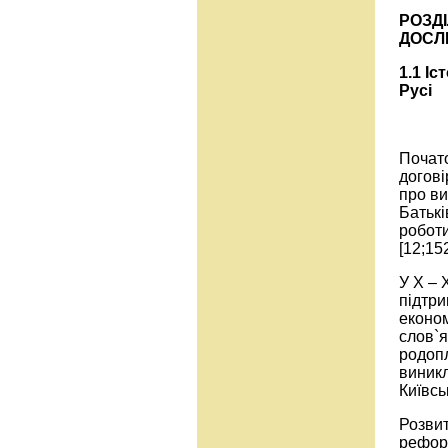
РОЗДІ
ДОСЛІ
1.1 Іс
Русі
Почато
догові
про ви
Батькі
роботи
[12;15
У X – 
підтри
економ
слов`я
родопл
виникл
Київсь
Розвит
реформ