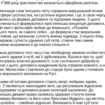
ї. У 988 році християнство визнається офіційною релігією.
янізація слов`янського світу справила вирішальний вплив
 сфери суспільства, на суспільні відносини, і це, в свою чергу
илось на формах допомоги та підтримки людини. З цього
очинається формуватися християнська концепція допомоги,
ві якої є філософія любові до ближнього. «Полюби
ого твого, як самого себе» - ця формула стає моральним
тивом, що визначає сутність вчинку індивіда. З іншого боку,
иражає сутність єднання суб`єктів, стаючи тим самим
иком незалежності до певної спільності.
ьна допомога того часу стає необхідною умовою особистог
ного здоров`я осіб, які її здійснювали. Йшлося про те, щоб
ти рівень власної духовності, а не суспільного добробуту.
чи з цього, допомога нужденним була справою кожного, а н
и. Милостиве ставлення до старців було одним з головних
в морального виховання на Русі.
ими об`єктами допомоги стають хворі, жебраки, вдови,
. З`являються законодавчі акти, що регулювали відносини
ідтримки та допомоги різних категорій населення. До
ніших джерел права належать церковні статути князів
мира Великого та його сина Ярослава Мудрого, що містять
шлюбно – сімейних відносин. Виникають й нові суб`єкти