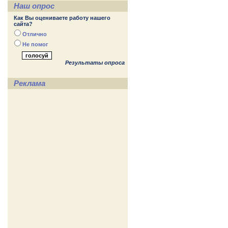
Наш опрос
Как Вы оцениваете работу нашего
сайта?
Отлично
Не помог
Результаты опроса
Реклама