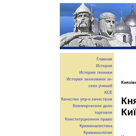
Главная
История
История техники
История экономики эк-
Князів
ских учений
КСЕ
Кн
Качество упр-е качеством
Коммерческое дело
Ки
торговля
Конституционное право
Криминалистика
Криминология