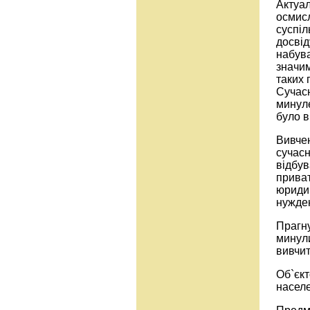
Актуал
осмис
суспіл
досвід
набува
значим
таких 
Сучас
минуле
було в
Вивчен
сучасн
відбув
приват
юридич
нужде
Прагну
минули
вивчит
Об`єкт
насел