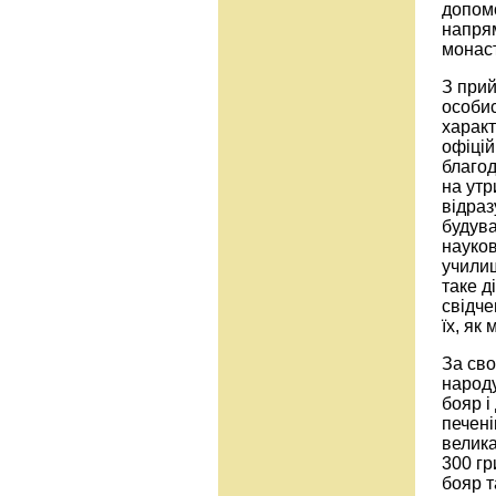
допомо
напрям
монаст
З прий
особис
характ
офіцій
благод
на утр
відраз
будува
науков
училищ
таке д
свідче
їх, як
За сво
народу
бояр і
печені
велика
300 гр
бояр т