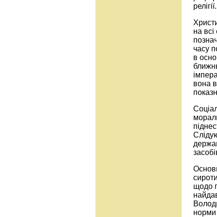
релігі
Христи
на всі
познач
часу п
в осно
ближнь
імпера
вона в
показн
Соціал
мораль
піднес
Слідую
держав
засобі
Основн
сироти
щодо п
найдав
Володи
норми 