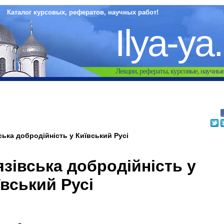
Каталог курсовых, рефератов, научных работ!
Ilya-ya
Лекции, рефераты, курсовые, научны
ська добродійність у Київський Русі
язівська добродійність у
ївський Русі