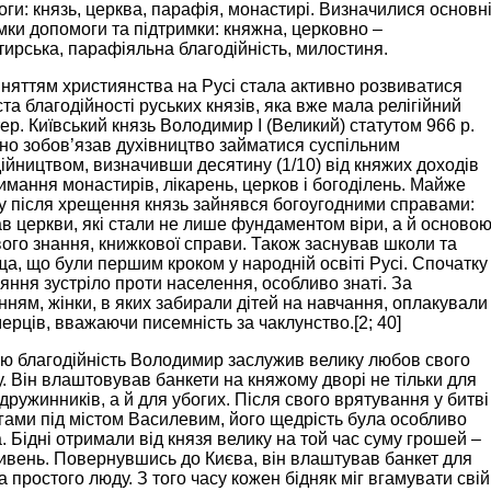
ги: князь, церква, парафія, монастирі. Визначилися основн
ки допомоги та підтримки: княжна, церковно –
ирська, парафіяльна благодійність, милостиня.
няттям християнства на Русі стала активно розвиватися
та благодійності руських князів, яка вже мала релігійний
ер. Київський князь Володимир І (Великий) статутом 966 р.
но зобов’язав духівництво займатися суспільним
ійництвом, визначивши десятину (1/10) від княжих доходів
имання монастирів, лікарень, церков і богоділень. Майже
у після хрещення князь зайнявся богоугодними справами:
в церкви, які стали не лише фундаментом віри, а й осново
ого знання, книжкової справи. Також заснував школи та
а, що були першим кроком у народній освіті Русі. Спочатку
іяння зустріло проти населення, особливо знаті. За
нням, жінки, в яких забирали дітей на навчання, оплакували
 мерців, вважаючи писемність за чаклунство.[2; 40]
ю благодійність Володимир заслужив велику любов свого
. Він влаштовував банкети на княжому дворі не тільки для
 дружинників, а й для убогих. Після свого врятування у битві
гами під містом Василевим, його щедрість була особливо
. Бідні отримали від князя велику на той час суму грошей –
ивень. Повернувшись до Києва, він влаштував банкет для
а простого люду. З того часу кожен бідняк міг вгамувати свій