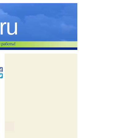
.ru
е работы!