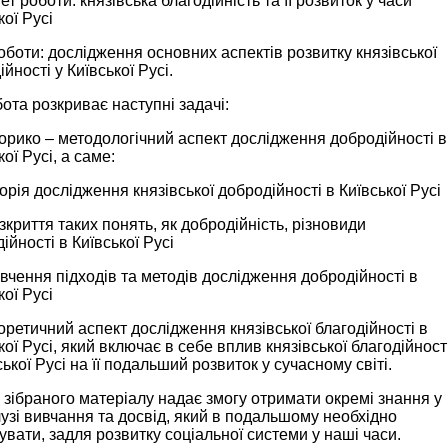
т роботи: князівська благодійність та її розвиток у часи
кої Русі
оботи: дослідження основних аспектів розвитку князівської
ійності у Київської Русі.
ота розкриває наступні задачі:
рико – методологічний аспект дослідження добродійності в
кої Русі, а саме:
рія дослідження князівської добродійності в Київської Русі
риття таких понять, як добродійність, різновиди
ійності в Київської Русі
ення підходів та методів дослідження добродійності в
кої Русі
етичний аспект дослідження князівської благодійності в
кої Русі, який включає в себе вплив князівської благодійност
ської Русі на її подальший розвиток у сучасному світі.
 зібраного матеріалу надає змогу отримати окремі знання у
лузі вивчання та досвід, який в подальшому необхідно
увати, задля розвитку соціальної системи у наші часи.