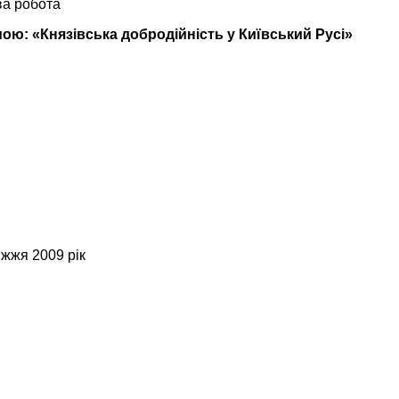
ва робота
мою: «Князівська добродійність у Київський Русі»
жжя 2009 рік