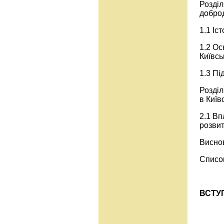
Розділ
доброд
1.1 Іс
1.2 Ос
Київсь
1.3 Пі
Розділ
в Київ
2.1 Вп
розвит
Висно
Списо
ВСТУ