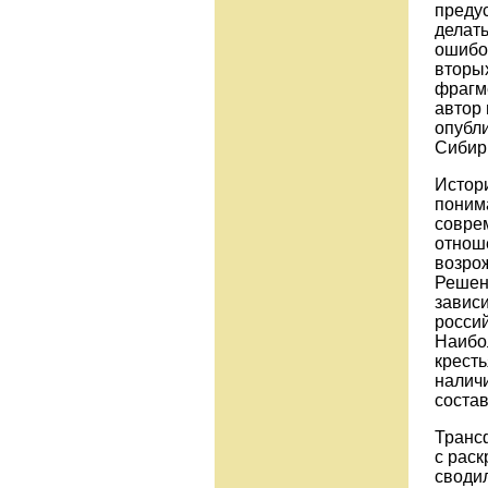
предус
делать
ошибо
вторы
фрагм
автор
опубл
Сибири
Истори
поним
совре
отнош
возро
Решен
завис
росси
Наибо
кресть
наличи
соста
Трансф
с рас
своди