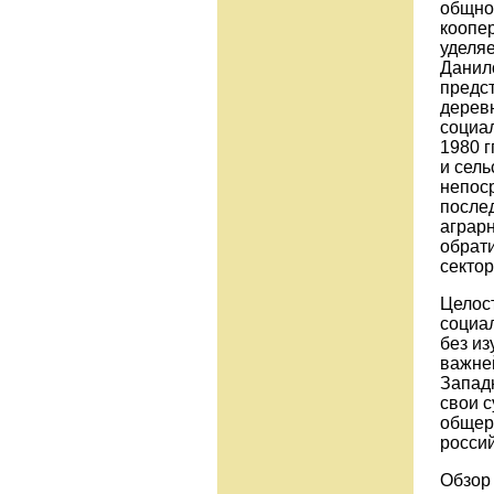
общно
коопе
уделяе
Данил
предс
деревн
социа
1980 г
и сель
непос
после
аграр
обрат
секто
Целос
социа
без из
важне
Запад
свои с
общер
россий
Обзор