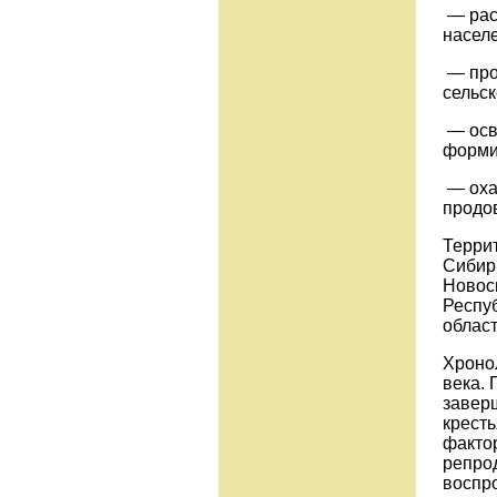
— рас
насел
— про
сельск
— осве
форми
— оха
продо
Терри
Сибирь
Новоси
Респу
област
Хронол
века. 
заверш
кресть
факто
репро
воспр