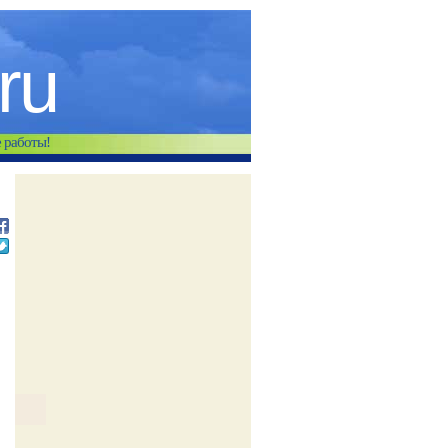
.ru
е работы!