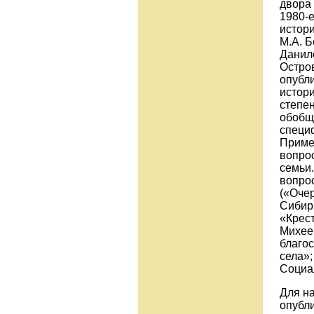
двора 
1980-е
истори
М.А. Б
Данило
Остров
опубл
истор
степе
обобщ
специ
Приме
вопро
семьи
вопро
(«Очер
Сибири
«Крест
Михеев
благо
села»;
Социал
Для н
опубл