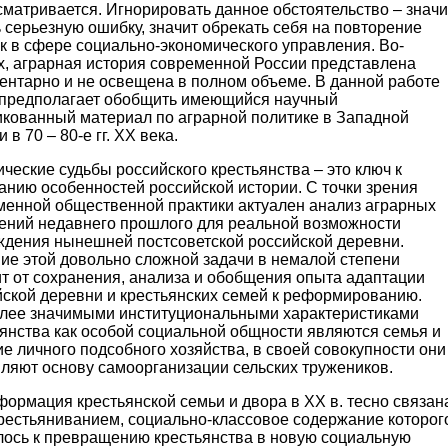
матривается. Игнорировать данное обстоятельство – значи
 серьезную ошибку, значит обрекать себя на повторение
к в сфере социально-экономического управления. Во-
х, аграрная история современной России представлена
ентарно и не освещена в полном объеме. В данной работе
 предполагает обобщить имеющийся научный
икованный материал по аграрной политике в Западной
 в 70 – 80-е гг. XX века.
ческие судьбы российского крестьянства – это ключ к
анию особенностей российской истории. С точки зрения
менной общественной практики актуален анализ аграрных
ений недавнего прошлого для реальной возможности
ждения нынешней постсоветской российской деревни.
ие этой довольно сложной задачи в немалой степени
ит от сохранения, анализа и обобщения опыта адаптации
йской деревни и крестьянских семей к реформированию.
лее значимыми институциональными характеристиками
янства как особой социальной общности являются семья и
е личного подсобного хозяйства, в своей совокупности они
вляют основу самоорганизации сельских тружеников.
ормация крестьянской семьи и двора в ХХ в. тесно связан
крестьяниванием, социально-классовое содержание которог
лось к превращению крестьянства в новую социальную