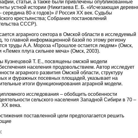
рафии, статьи, а также были привлечены опубликованные
енты устной истории (Никитаева Е. Б. «Исчезающая деревн
– середина 80-х годов)» // Россия ХХ век. Судьбы
йского крестьянства; Собрание постановлений
тельства СССР).
сается аграрного сектора в Омской области в исследуемый
, то главной информационной базой по этому региону
тся труды А.А. Мороза «Прошлое остается людям» (Омск,
и «Лемех плуга сильнее меча» (Омск, 2003).
ы Кузнецовой Т. Е., посвящены омской модели
беспечения населения продовольствием. Автор исследует
ности аграрного развития Омской области, структуру
вых и фуражных посевных площадей, указывает на
ительные итоги функционирования аграрной модели.
дипломного исследования – обобщить особенности
деятельности сельского населения Западной Сибири в 70 –
. XX века.
остижения поставленной цели предполагается решить
ющие
: