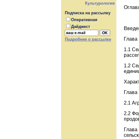
Культурология
Оглав
Подписка на рассылку
Оперативная
Дайджест
Введе
Глава 
Подробнее о рассылке
1.1 С
рассел
1.2 Се
едини
Харак
Глава 
2.1 Аг
2.2 Ф
продо
Глава 
сельс