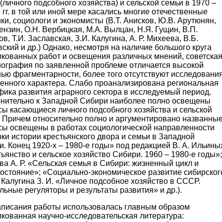
(личного подсобного хозяйства) и сельской семьи в 1970 –
 гг. в той или иной мере касались многие отечественные
ки, социологи и экономисты (В.Т. Анисков, Ю.В. Арутюнян,
ензин, О.Н. Вербицкая, М.А. Вылцан, Н.Я. Гущин, В.П.
в, Т.И. Заславская, З.И. Калугина, А. Р. Михеева, В.Б.
ский и др.) Однако, несмотря на наличие большого круга
икованных работ и освещения различных мнений, советска
иография по заявленной проблеме отличается высокой
нью фрагментарности, более того отсутствуют исследовани
енного характера. Слабо проанализирована региональная
фика развития аграрного сектора в исследуемый период.
нительно к Западной Сибири наиболее полно освещены
сы касающиеся личного подсобного хозяйства и сельской
. Причем относительно полно и аргументировано названны
сы освещены в работах социологической направленности
ки истории крестьянского двора и семьи в Западной
. Конец 1920-х – 1980-е годы» под редакцией В. А. Ильины
ьянство и сельское хозяйство Сибири. 1960 – 1980-е годы»;
а А. Р. «Сельская семья в Сибири: жизненный цикл и
состояние»; «Социально-экономическое развитие сибирског
 Калугина З. И. «Личное подсобное хозяйство в СССР.
ьные регуляторы и результаты развития» и др.).
аписания работы использовалась главным образом
икованная научно-исследовательская литература: