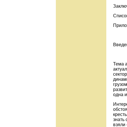
Заклю
Списо
Прило
Введе
Тема а
актуа
сектор
динам
грузо
разви
одна и
Интер
обсто
кресть
знать 
взяли 