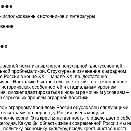
чение
к использованных источников и литературы
жение
ние
грарной политики является популярной, дискуссионной,
льной проблематикой. Структурные изменения в аграрном
е России в конце ХХ – начале ХХI вв. достаточно
ичны. Насколько быстро сельское хозяйство, отягощенное
м исторических особенностей и стадиальным уровнем
тия, сможет адаптироваться к новым рамочным условиям –
з серьезных проблем аграрной политики.
ес к аграрному прошлому России обусловлен следующими
ятельствами: во-первых, у России очень мощные
янские корни. Эта крестьянственность то и дело дает о себе
сегодня. Какую бы область жизни современной России мы н
– политику, экономику, культуру, всюду крестьянственность