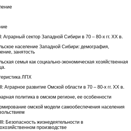
ление
ние
I: Аграрный сектор Западной Сибири в 70 – 80-х гг. ХХ в.
ельское население Западной Сибири: демография,
ение, занятость
льская семья как социально-экономическая хозяйственная
ца.
теристика ЛПХ
II: Аграрное развитие Омской области в 70 – 80-х гг. ХХ в.
рарная политика в омском регионе, ее особенности
ормирование омской модели самообеспечения населения
вольствием
III: Безопасность жизнедеятельности в
кохозяйственном производстве