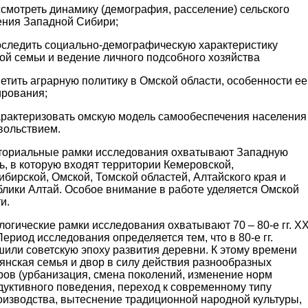
смотреть динамику (демография, расселение) сельского
ения Западной Сибири;
следить социально-демографическую характеристику
ой семьи и ведение личного подсобного хозяйства
тить аграрную политику в Омской области, особенности ее
рования;
рактеризовать омскую модель самообеспечения населения
вольствием.
ториальные рамки исследования охватывают Западную
, в которую входят территории Кемеровской,
бирской, Омской, Томской областей, Алтайского края и
блики Алтай. Особое внимание в работе уделяется Омской
и.
огические рамки исследования охватывают 70 – 80-е гг. Х
Период исследования определяется тем, что в 80-е гг.
или советскую эпоху развития деревни. К этому времени
янская семья и двор в силу действия разнообразных
ров (урбанизация, смена поколений, изменение норм
дуктивного поведения, переход к современному типу
оизводства, вытеснение традиционной народной культуры,