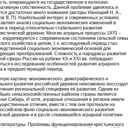
сть, опирающуюся на государственную и колхозно-
ративную собственность. Данной проблеме уделялось и
тся достаточно много внимания (авторы Ивницкий Н. А.,
ов В. П). Наибольший интерес в современных условиях
тавляет анализ социально-экономических изменений в
е в период относительно стабильного развития
листической деревни. Многие аграрные процессы 1970 –
г. коррелируются с современным состоянием сельской семь
ского хозяйства в целом, т. к. исследуемый период стал
редственной социально-экономической основой для
дующих преобразований. Сложность и парадоксы развития
ной сферы России на рубеже ХХ и ХХI вв. побуждают
иться к исследованию особенностей развития аграрного
ра в предшествующий период.
тную картину экономического, демографического и
льного развития российской деревни невозможно воссоздат
учения региональной специфики её развития. Одним из
йших сельскохозяйственных районов страны является
ная Сибирь. И хотя, аграрные отношения в регионе имели
ущественные отличия, вместе с тем они протекали на
оссийском фоне социально-экономического развития
ской деревни и в русле сложившейся аграрной политики.
 литературы. Проблемы функционирования крестьянского