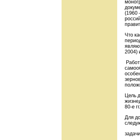
моног
докум
(1960 
росси
прави
Что ка
период
являю
2004) 
Работ
самоо
особен
зерно
полож
Цель 
жизне
80-е гг
Для д
следу
задачи