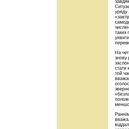
завдяк
Ситуац
уряду 
«завтр
самоде
числен
таких 
уявити
перемо
На чет
знову 
заслон
стати 
той ча
вважав
оголос
зверне
«безла
положе
меншов
Раннім
вважал
віддал