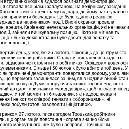
и втручанню козаків вдалося розігнати демонстрацію.
ія ставала все більш заплутаною. На вечірньому засіданні
Хабалов зачитав телеграму від царя, де йому наказувалося
а ж припинити безладдя». Це було єдиною реакцією
ржавства на виникаючі події. Вночі охранка провела
ні арешти. Керівники нелегальних організацій, які не чекали
подій, зайняли вичікувальну позицію. Ніхто не міг навіть
, що кількох демонстрацій буде досить для початку та
ги революції.
вертий день, у неділю 26 лютого, з околиць до центру міста
рушили колони робітників. Солдати, виставлені владою в
и, відмовилися стріляти по робітниках. Офіцерам довелося
кулеметниками. Більше і 50 чоловік було вбито в той день. У
с як пригнічені демонстранти поверталися додому, уряд, як
, що перемога залишилася за ним, ввів надзвичайний стан 
ив про розпуск Думи, ігноруючи заклик її голови Родзянко,
ний до царя, призначити «уряд довіри», щоб покласти кінец
ддю». У той момент ні більшовики, які недооцінювали
ння і не хотіли співробітничати з «оборонцями», ні
ики побули готові заволодіти ініціативою.
 ранком 27 лютого, писав згодом Троцький, робітники
и, що організація повстання - справа значно більш
еного майбутнього, ніж було насправді. Точніше, їм