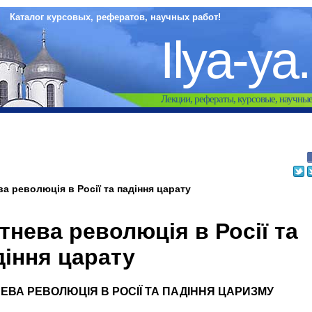
Каталог курсовых, рефератов, научных работ!
Ilya-ya
Лекции, рефераты, курсовые, научны
а революція в Росії та падіння царату
тнева революція в Росії та
діння царату
ЕВА РЕВОЛЮЦІЯ В РОСІЇ ТА ПАДІННЯ ЦАРИЗМУ