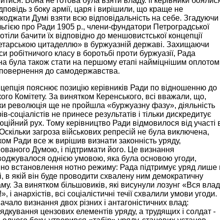
итися. Вона не готова була взяти владу. її керівники боялис
відповідь з боку армії, царя і вирішили, що краще не
оджати Думі взяти всю відповідальність на себе. Згадуючи
ьгією про Ради 1905 р., члени-фундатори Петроградської
отіли бачити їх відповідно до меншовистської концепції
етарською цитаделлю» в буржуазній державі. Захищаючи
си робітничого класу в боротьбі проти буржуазії, Рада
а була також стати на першому етапі найміцнішим оплотом
 повернення до самодержавства.
цепція пояснює позицію керівників Ради по відношенню до
ого Комітету. За винятком Керенського, всі вважали, що,
ки революція ще не пройшла «буржуазну фазу», діяльність
рів-соціалістів не принесе результатів і тільки дискредитує
ційний рух. Тому керівництво Ради відмовилося від участі 
 Оскільки загроза військових репресій не була виключена,
ом Ради все ж вирішив визнати законність уряду,
ваного Думою, і підтримати його. Це визнання
оджувалося однією умовою, яка була основою угоди,
но встановлення нотно режиму: Рада підтримує уряд лише 
рі, в якій він буде проводити схвалену ним демократичну
му. За винятком більшовиків, які висунули лозунг «Вся вла
», і анархістів, всі соціалістичні течії схвалили умови угоди.
ачало визнання двох різних і антагоністичних влад:
ядкування цензових елементів уряду, а трудящих і солдат -