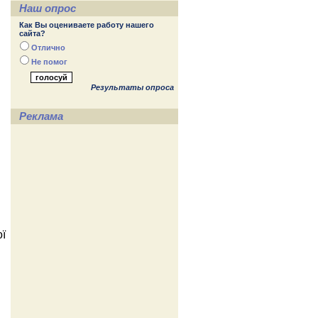
Наш опрос
Как Вы оцениваете работу нашего
сайта?
Отлично
Не помог
Результаты опроса
Реклама
ої