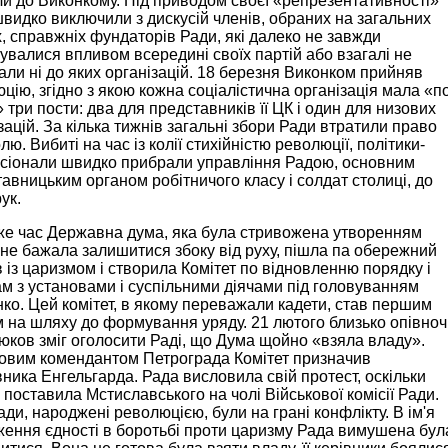
и до Виконкому. Під приводом своєї «репрезентативності»
видко виключили з дискусій членів, обраних на загальних
, справжніх фундаторів Ради, які далеко не завжди
увалися впливом всередині своїх партій або взагалі не
ли ні до яких організацій. 18 березня Виконком прийняв
цію, згідно з якою кожна соціалістична організація мала «п
 три пости: два для представників її ЦК і один для низових
зацій. За кілька тижнів загальні збори Ради втратили право
лю. Вибиті на час із колії стихійністю революції, політики-
сіонали швидко прибрали управління Радою, основним
авницьким органом робітничого класу і солдат столиці, до
ук.
же час Державна дума, яка була стривожена утворенням
 не бажала залишитися збоку від руху, пішла па обережний
 із царизмом і створила Комітет по відновленню порядку і
ам з установами і суспільними діячами під головуванням
ко. Цей комітет, в якому переважали кадети, став першим
 на шляху до формування уряду. 21 лютого близько опівноч
ков зміг оголосити Раді, що Дума щойно «взяла владу».
ковим комендантом Петрограда Комітет призначив
ника Енгельгарда. Рада висловила свій протест, оскільки
поставила Мстиславського на чолі Військової комісії Ради.
ади, народжені революцією, були на грані конфлікту. В ім'я
ення єдності в боротьбі проти царизму Рада вимушена бул