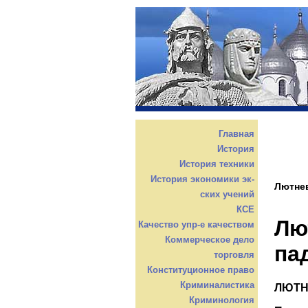
Главная
История
История техники
История экономики эк-
Лютнев
ских учений
КСЕ
Лю
Качество упр-е качеством
Коммерческое дело
па
торговля
Конституционное право
Криминалистика
ЛЮТН
Криминология