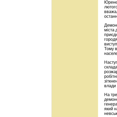
Юренєв
лютого
вважал
останн
Демонс
міста 
приєдн
городя
виступ
Тому 
населе
Наступ
склада
розжа
робітн
зіткне
влади 
На тре
демонс
генер
який н
невськ