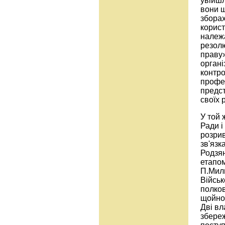
увійшл
вони ш
зборах
корист
належа
резолю
праву»
органі
контро
профе
предст
своїх р
У той 
Ради і
розрив
зв'язк
Родзян
етапом
П.Милю
Війсь
полков
щойно 
Дві вл
збереж