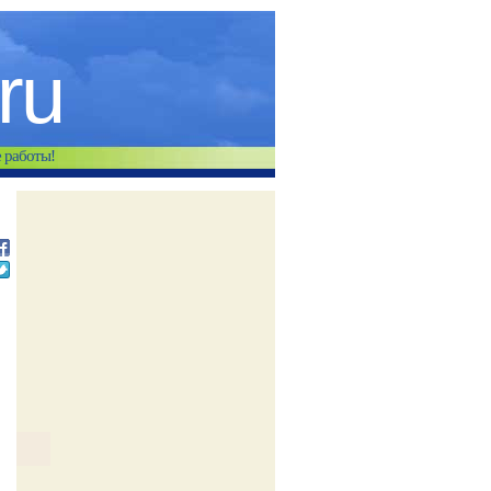
.ru
е работы!