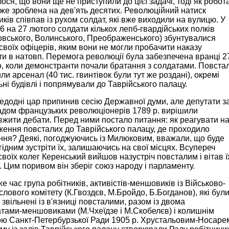
ося, що вони ще не приступили до цієї задачі, тоді як робот
же зроблена на дев'ять десятих. Революційний натиск
иків співпав із рухом солдат, які вже виходили на вулицю. У
 26 на 27 лютого солдати кількох лепб-гвардійських полків
вського, Волинського, Преображенського) збунтувалися
своїх офіцерів, яким вони не могли пробачити наказу
ти в натовп. Перемога революції була забезпечена вранці 2
, коли демонстранти почали братання з солдатами. Повстал
ли арсенал (40 тис. гвинтівок були тут же роздані), окремі
ьні будівлі і попрямували до Таврійського палацу.
додні цар припинив сесію Державної думи, але депутати з
адом французьких революціонерів 1789 р. вирішили
жити дебати. Перед ними постало питання: як реагувати н
ення повсталих до Таврійського палацу, де проходило
ння? Деякі, погоджуючись із Милюковим, вважали, що буде
гідним зустріти їх, залишаючись на свої місцях. Всупереч
своїх колег Керенський вийшов назустріч повсталим і вітав ї
. Цим поривом він зберіг союз народу і парламенту.
же час група робітників, активістів-меншовиків із Військово-
лового комітету (К.Гвоздєв, М.Бройдо, Б.Богданов), які бул
звільнені із в'язниці повсталими, разом із двома
тами-меншовиками (М.Чхеїдзе і М.Скобелєв) і колишнім
ою Санкт-Петербурзької Ради 1905 р. Хрустальовим-Носаре