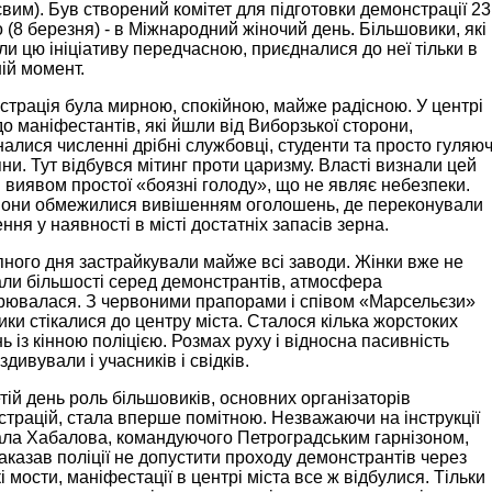
им). Був створений комітет для підготовки демонстрації 23
 (8 березня) - в Міжнародний жіночий день. Більшовики, які
и цю ініціативу передчасною, приєдналися до неї тільки в
ій момент.
трація була мирною, спокійною, майже радісною. У центрі
до маніфестантів, які йшли від Виборзької сторони,
алися численні дрібні службовці, студенти та просто гуляюч
ни. Тут відбувся мітинг проти царизму. Власті визнали цей
 виявом простої «боязні голоду», що не являє небезпеки.
вони обмежилися вивішенням оголошень, де переконували
ння у наявності в місті достатніх запасів зерна.
ного дня застрайкували майже всі заводи. Жінки вже не
ли більшості серед демонстрантів, атмосфера
рювалася. З червоними прапорами і співом «Марсельєзи»
ики стікалися до центру міста. Сталося кілька жорстоких
нь із кінною поліцією. Розмах руху і відносна пасивність
здивували і учасників і свідків.
тій день роль більшовиків, основних організаторів
трацій, стала вперше помітною. Незважаючи на інструкції
ала Хабалова, командуючого Петроградським гарнізоном,
аказав поліції не допустити проходу демонстрантів через
і мости, маніфестації в центрі міста все ж відбулися. Тільки