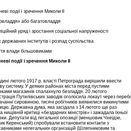
неві події і зречення Миколи ІІ
вовладдя» або багатовладдя
ліційний уряд і зростання соціальної напруженості
х державних інститутів і розпад суспільства
ття влади більшовиками
еві події і зречення Миколи ІІ
дині лютого 1917 р. власті Петрограда вирішили ввести
ву систему. У деяких районах міста перед пустими
ками магазинів спалахнуло безладдя. 20 лютого
страція Путилівських заводів оголосила локаут через переб
ачанні сировиною, тисячі робітників виявилися викинутими
ицю. Державна дума, яка засідала з 14 лютого ще раз
а нищівній критиці «бездарних міністрів» і зажадала їхньої
вки. Депутати від легальної опозиції (меншовик Чхеїдзе,
ик Керенський) спробували встановити контакти з
тавниками нелегальних організацій (Шляпниковим та