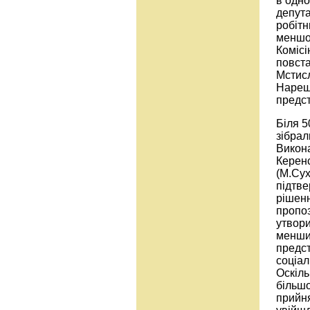
в одно
депута
робітн
меншов
Комісі
повста
Мстисл
Нареш
предст
Біля 5
зібрал
Викона
Керенс
(М.Сух
підтве
рішенн
пропоз
утвори
меншин
предст
соціал
Оскіль
більшо
прийня