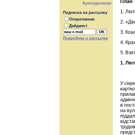
План
Культурология
1. Лют
Подписка на рассылку
Оперативная
2. «Д
Дайджест
3. Коа
Подробнее о рассылке
4. Кра
5. Взя
1.
Лютн
У сере
картко
прилав
адміні
в пост
на вул
піддал
відста
трудов
предс