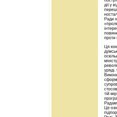
поступ
дії у 
перешк
ностал
Ради х
«прол
інтере
повинн
проти
Ця кон
думськ
оскіль
мініст
револю
уряді.
Виконк
сформо
супров
стосов
тій мі
програ
Радам!
Це озн
підпор