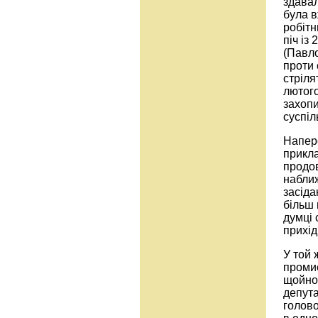
здавал
була в
робітн
піч із
(Павло
проти 
стріля
лютого
захопи
суспіл
Напере
прикл
продов
наближ
засіда
більш 
думці 
прихід
У той 
промис
щойно 
депута
голов