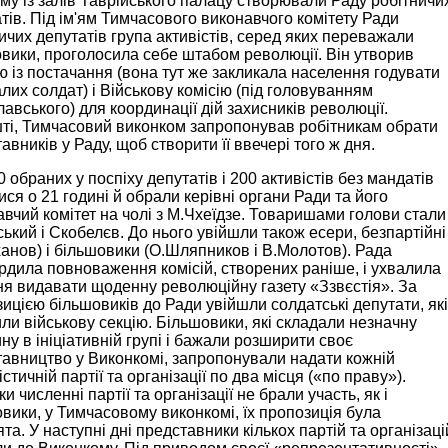
му із залів Таврійського палацу створювали Раду робітничи
тів. Під ім'ям Тимчасового виконавчого комітету Ради
ичих депутатів група активістів, серед яких переважали
ики, проголосила себе штабом революції. Він утворив
ю із постачання (вона тут же закликала населення годувати
лих солдат) і Військову комісію (під головуванням
авського) для координації дій захисників революції.
ті, Тимчасовий виконком запропонував робітникам обрати
авників у Раду, щоб створити її ввечері того ж дня.
0 обраних у поспіху депутатів і 200 активістів без мандатів
ися о 21 годині й обрали керівні органи Ради та його
вчий комітет на чолі з М.Чхеїдзе. Товаришами голови стали
ький і Скобелєв. До нього увійшли також есери, безпартійні
анов) і більшовики (О.Шляпников і В.Молотов). Рада
рдила повноваження комісій, створених раніше, і ухвалила
я видавати щоденну революційну газету «Ззвєстія». За
ицією більшовиків до Ради увійшли солдатські депутати, які
ли військову секцію. Більшовики, які складали незначну
у в ініціативній групі і бажали розширити своє
авництво у Виконкомі, запропонували надати кожній
істичній партії та організації по два місця («по праву»).
ки численні партії та організації не брали участь, як і
вики, у Тимчасовому виконкомі, їх пропозиція була
та. У наступні дні представники кількох партій та організаці