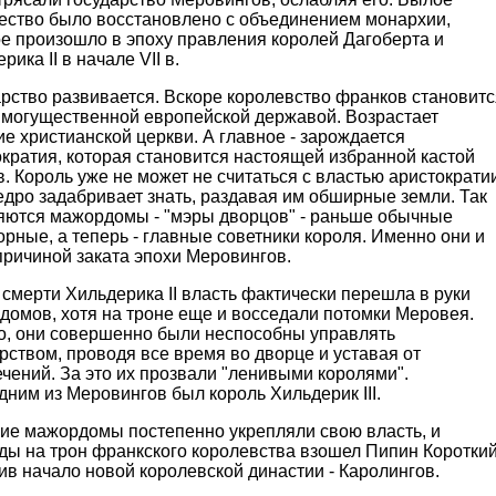
ество было восстановлено с объединением монархии,
ое произошло в эпоху правления королей Дагоберта и
рика II в начале VII в.
рство развивается. Вскоре королевство франков становитс
 могущественной европейской державой. Возрастает
е христианской церкви. А главное - зарождается
кратия, которая становится настоящей избранной кастой
. Король уже не может не считаться с властью аристократи
едро задабривает знать, раздавая им обширные земли. Так
яются мажордомы - "мэры дворцов" - раньше обычные
рные, а теперь - главные советники короля. Именно они и
причиной заката эпохи Меровингов.
смерти Хильдерика II власть фактически перешла в руки
домов, хотя на троне еще и восседали потомки Меровея.
о, они совершенно были неспособны управлять
рством, проводя все время во дворце и уставая от
чений. За это их прозвали "ленивыми королями".
дним из Меровингов был король Хильдерик III.
кие мажордомы постепенно укрепляли свою власть, и
ды на трон франкского королевства взошел Пипин Короткий
в начало новой королевской династии - Каролингов.