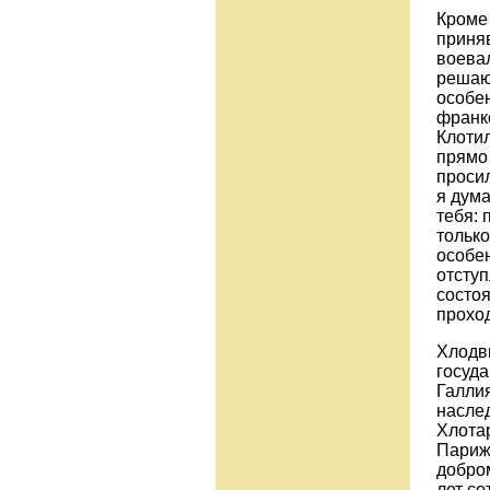
Кроме 
приняв
воевал
решаю
особен
франко
Клотил
прямо 
просил
я дума
тебя: 
только
особе
отсту
состоя
прохо
Хлодви
госуда
Галли
насле
Хлотар
Париж 
добро
лет со