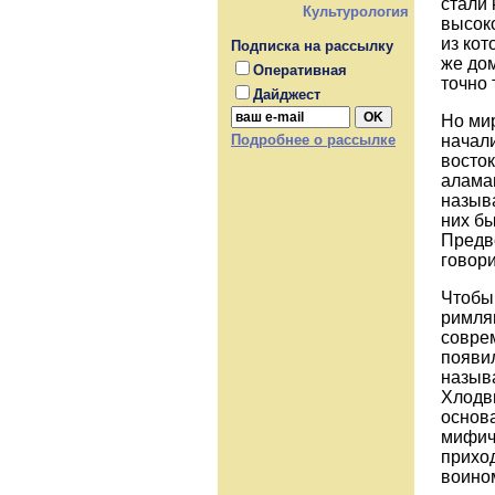
стали
Культурология
высоко
из кот
Подписка на рассылку
же дом
Оперативная
точно 
Дайджест
Но мир
начал
Подробнее о рассылке
восток
аламан
назыв
них бы
Предво
говори
Чтобы 
римля
совре
появил
называ
Хлодви
основ
мифиче
прихо
воино