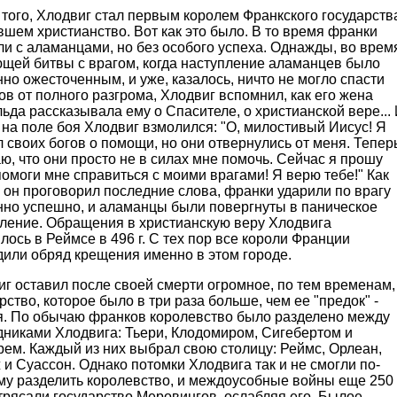
того, Хлодвиг стал первым королем Франкского государств
шем христианство. Вот как это было. В то время франки
и с аламанцами, но без особого успеха. Однажды, во врем
щей битвы с врагом, когда наступление аламанцев было
но ожесточенным, и уже, казалось, ничто не могло спасти
в от полного разгрома, Хлодвиг вспомнил, как его жена
ьда рассказывала ему о Спасителе, о христианской вере...
на поле боя Хлодвиг взмолился: "О, милостивый Иисус! Я
 своих богов о помощи, но они отвернулись от меня. Тепер
ю, что они просто не в силах мне помочь. Сейчас я прошу
помоги мне справиться с моими врагами! Я верю тебе!" Как
 он проговорил последние слова, франки ударили по врагу
нно успешно, и аламанцы были повергнуты в паническое
пление. Обращения в христианскую веру Хлодвига
лось в Реймсе в 496 г. С тех пор все короли Франции
дили обряд крещения именно в этом городе.
г оставил после своей смерти огромное, по тем временам,
рство, которое было в три раза больше, чем ее "предок" -
я. По обычаю франков королевство было разделено между
дниками Хлодвига: Тьери, Клодомиром, Сигебертом и
ем. Каждый из них выбрал свою столицу: Реймс, Орлеан,
и Суассон. Однако потомки Хлодвига так и не смогли по-
му разделить королевство, и междоусобные войны еще 250
трясали государство Меровингов, ослабляя его. Былое