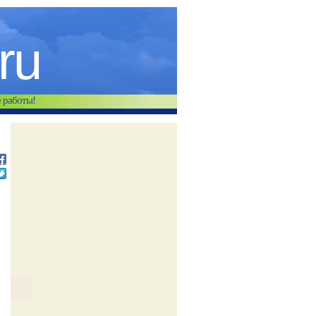
.ru
е работы!