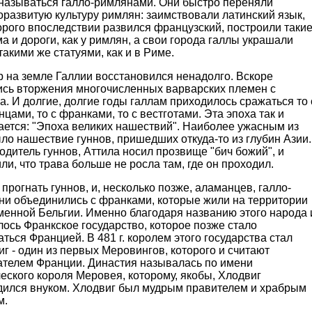
 называться галло-римлянами. Они быстро переняли
развитую культуру римлян: заимствовали латинский язык,
орого впоследствии развился французский, построили таки
а и дороги, как у римлян, а свои города галлы украшали
такими же статуями, как и в Риме.
 на земле Галлии восстановился ненадолго. Вскоре
ись вторжения многочисленных варварских племен с
а. И долгие, долгие годы галлам приходилось сражаться то 
цами, то с франками, то с вестготами. Эта эпоха так и
ается: "Эпоха великих нашествий". Наиболее ужасным из
ло нашествие гуннов, пришедших откуда-то из глубин Азии.
дитель гуннов, Аттила носил прозвище "бич божий", и
ли, что трава больше не росла там, где он проходил.
прогнать гуннов, и, несколько позже, аламанцев, галло-
ни объединились с франками, которые жили на территории
менной Бельгии. Именно благодаря названию этого народа 
ось Франкское государство, которое позже стало
ться Францией. В 481 г. королем этого государства стал
г - один из первых Меровингов, которого и считают
ателем Франции. Династия называлась по имени
ского короля Меровея, которому, якобы, Хлодвиг
дился внуком. Хлодвиг был мудрым правителем и храбрым
м.