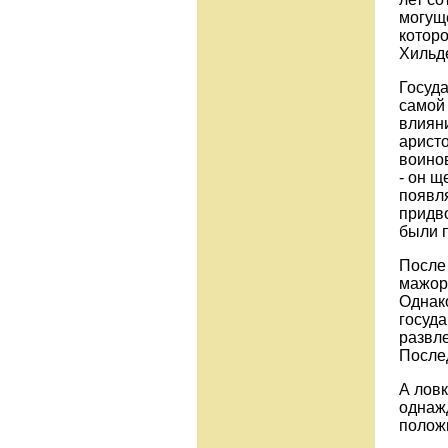
могущ
котор
Хильде
Госуда
самой
влияни
аристо
воинов
- он щ
появл
придво
были 
После 
мажор
Однак
госуда
развле
После
А лов
однаж
положи