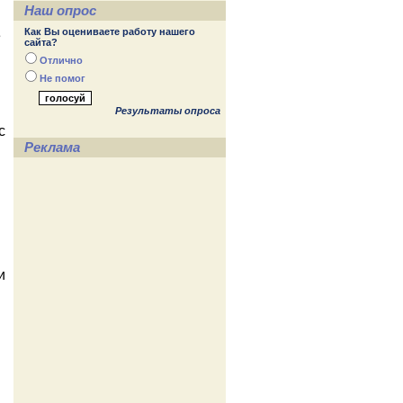
Наш опрос
Как Вы оцениваете работу нашего
е
сайта?
Отлично
Не помог
Результаты опроса
с
Реклама
и