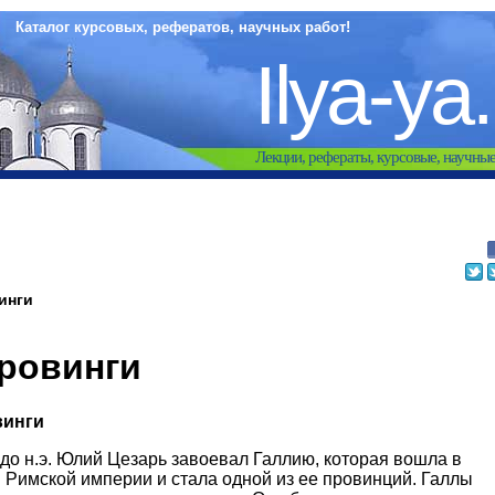
Каталог курсовых, рефератов, научных работ!
Ilya-ya
Лекции, рефераты, курсовые, научны
инги
ровинги
винги
. до н.э. Юлий Цезарь завоевал Галлию, которая вошла в
 Римской империи и стала одной из ее провинций. Галлы