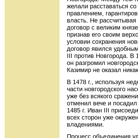
желали расставаться со
правлением, гарантиро
власть. Не рассчитывая
договор с великим княз
признав его своим верх
условии сохранения нов
договор явился удобны
III против Новгорода. В 
он разгромил новгородс
Казимир не оказал ника
В 1478 г., используя не
части новгородского нас
уже без всякого сражен
отменил вече и посадил
1485 г. Иван III присое
всех сторон уже окруже
владениями.
Процесс объединения у