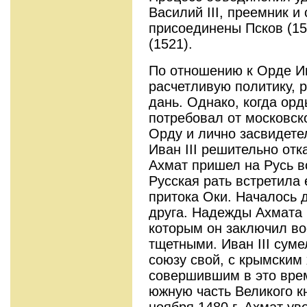
Василий III, преемник и
присоединены Псков (15
(1521).
По отношению к Орде Ив
расчетливую политику, 
дань. Однако, когда ор
потребовал от московско
Орду и лично засвидете
Иван III решительно отк
Ахмат пришел на Русь во
Русская рать встретила е
притока Оки. Началось д
друга. Надежды Ахмата 
которым он заключил во
тщетными. Иван III сум
союзу свой, с крымским
совершившим в это врем
южную часть Великого к
ноября 1480 г. Ахмат ув