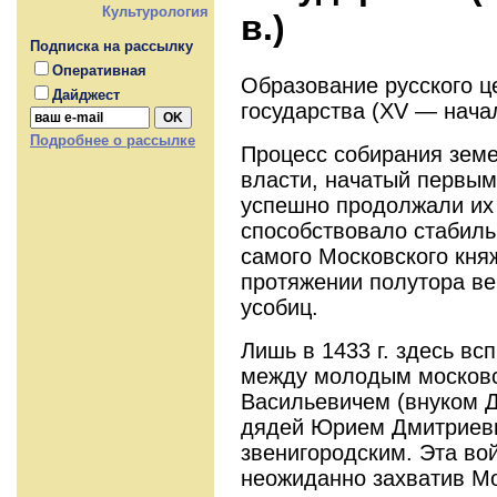
Культурология
в.)
Подписка на рассылку
Оперативная
Образование русского ц
Дайджест
государства (XV — начал
Подробнее о рассылке
Процесс собирания земе
власти, начатый первым
успешно продолжали их
способствовало стабиль
самого Московского кня
протяжении полутора ве
усобиц.
Лишь в 1433 г. здесь в
между молодым московс
Васильевичем (внуком Д
дядей Юрием Дмитриеви
звенигородским. Эта во
неожиданно захватив Мо