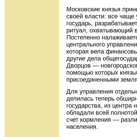
Московские князья при
своей власти: все чаще 
государь, разрабатывае
ритуал, охватывающий в
Постепенно налаживаетс
центрального управлени
которая вела финансов
другие дела общегосуда
Дворцов — новгородского
помощью которых князья
присоединенными земл
Для управления отдельн
делилась теперь обширн
государства, из центра 
обладали всей полнотой
счет кормления — разли
населения.