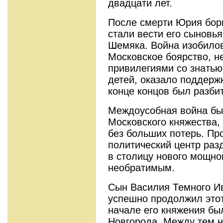
двадцати лет.
После смерти Юрия борь
стали вести его сыновь
Шемяка. Война изобило
Московское боярство, н
привилегиями со знатью
детей, оказало поддерж
конце концов был разбит
Междоусобная война бы
Московского княжества,
без больших потерь. Пр
политический центр раз
в столицу нового мощно
необратимым.
Сын Василия Темного Ив
успешно продолжил этот
начале его княжения бы
Новгорода. Между тем н