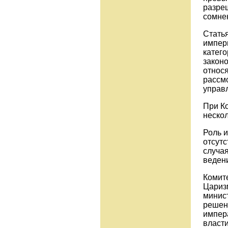
разре
сомне
Стать
импер
катего
законо
относ
рассм
управ
При К
нескол
Роль 
отсутс
случая
веден
Комит
Царизм
минис
решен
импер
власт