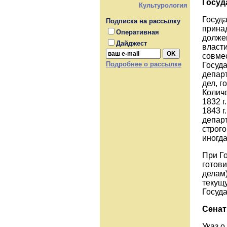
Госуд
Культурология
Госуда
Подписка на рассылку
прина
Оперативная
долже
Дайджест
власт
совме
Подробнее о рассылке
Госуд
департ
дел, г
Колич
1832 г
1843 г
депар
строго
иногда
При Г
готови
делам)
текущу
Госуд
Сенат
Указ о