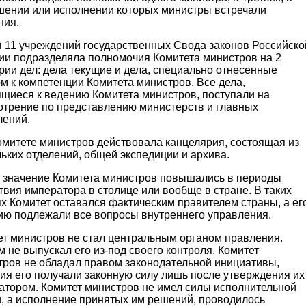
шении или исполнении которых министры встречали
ния.
я 11 учреждений государственных Свода законов Российско
ии подразделяла полномочия Комитета министров на 2
рии дел: дела текущие и дела, специально отнесенные
м к компетенции Комитета министров. Все дела,
ящиеся к ведению Комитета министров, поступали на
отрение по представлению министерств и главных
лений.
омитете министров действовала канцелярия, состоящая из
ьких отделений, общей экспедиции и архива.
и значение Комитета министров повышались в периоды
твия императора в столице или вообще в стране. В таких
х Комитет оставался фактическим правителем страны, а ег
ию подлежали все вопросы внутреннего управления.
ет министров не стал центральным органом правления.
 не выпускал его из-под своего контроля. Комитет
тров не обладал правом законодательной инициативы,
ия его получали законную силу лишь после утверждения их
атором. Комитет министров не имел силы исполнительной
и, а исполнение принятых им решений, проводилось