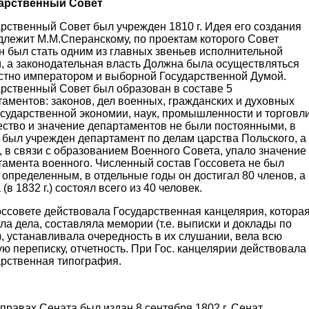
арственный Совет
рственный Совет был учрежден 1810 г. Идея его создания
длежит М.М.Сперанскому, по проектам которого Совет
н был стать одним из главных звеньев исполнительной
и, а законодательная власть Должна была осуществляться
стно императором и выборной Государственной Думой.
арственный Совет был образован в составе 5
аментов: законов, дел военных, гражданских и духовных
осударственной экономии, наук, промышленности и торговли
ество и значение департаментов не были постоянными, в
. был учрежден департамент по делам царства Польского, а
., в связи с образованием Военного Совета, упало значение
тамента военного. Численный состав Госсовета не был
 определенным, в отдельные годы он достигал 80 членов, а
 (в 1832 г.) состоял всего из 40 человек.
оссовете действовала Государственная канцелярия, котора
ла дела, составляла мемории (т.е. выписки и доклады по
, устанавливала очередность в их слушании, вела всю
ю переписку, отчетность. При Гос. канцелярии действовала
арственная типография.
 правах Сената был издан 8 сентября 1802 г. Сенат