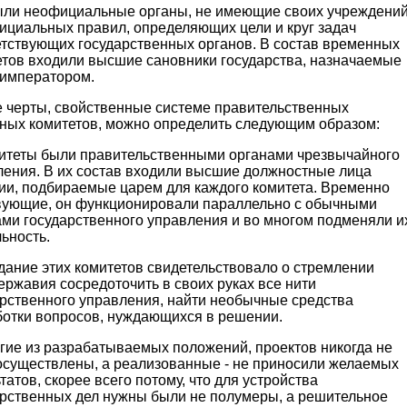
ыли неофициальные органы, не имеющие своих учреждений
фициальных правил, определяющих цели и круг задач
етствующих государственных органов. В состав временных
етов входили высшие сановники государства, назначаемые
 императором.
 черты, свойственные системе правительственных
тных комитетов, можно определить следующим образом:
митеты были правительственными органами чрезвычайного
ления. В их состав входили высшие должностные лица
ии, подбираемые царем для каждого комитета. Временно
вующие, он функционировали параллельно с обычными
ами государственного управления и во многом подменяли и
ьность.
дание этих комитетов свидетельствовало о стремлении
ржавия сосредоточить в своих руках все нити
арственного управления, найти необычные средства
ботки вопросов, нуждающихся в решении.
гие из разрабатываемых положений, проектов никогда не
осуществлены, а реализованные - не приносили желаемых
татов, скорее всего потому, что для устройства
арственных дел нужны были не полумеры, а решительное