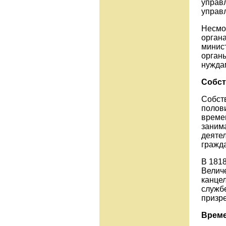
управ
управл
Несмо
орган
минист
орган
нужда
Собст
Собст
полови
време
заним
деяте
гражд
В 1818
Величе
канцел
службе
призр
Врем