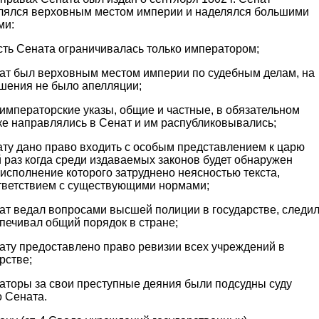
лялся верховным местом империи и наделялся большими
ми:
сть Сената ограничивалась только императором;
нат был верховным местом империи по судебным делам, на
ешения не было апелляции;
 императорские указы, общие и частные, в обязательном
ке направлялись в Сенат и им распубликовывались;
ату дано право входить с особым представлением к царю
 раз когда среди издаваемых законов будет обнаружен
 исполнение которого затруднено неясностью текста,
тветствием с существующими нормами;
ат ведал вопросами высшей полиции в государстве, следи
печивал общий порядок в стране;
ату предоставлено право ревизии всех учреждений в
рстве;
наторы за свои преступные деяния были подсудны суду
о Сената.