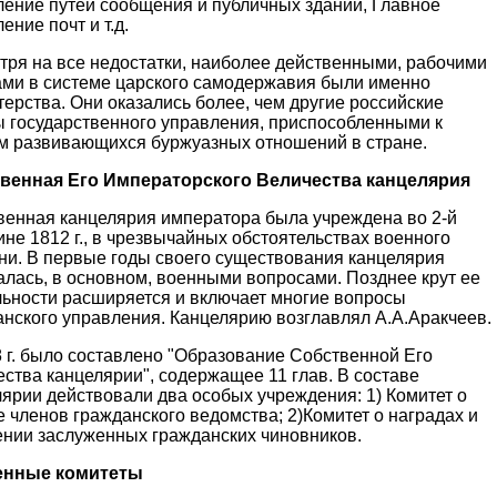
ление путей сообщения и публичных зданий, Главное
ение почт и т.д.
тря на все недостатки, наиболее действенными, рабочими
ами в системе царского самодержавия были именно
ерства. Они оказались более, чем другие российские
ы государственного управления, приспособленными к
м развивающихся буржуазных отношений в стране.
венная Его Императорского Величества канцелярия
венная канцелярия императора была учреждена во 2-й
не 1812 г., в чрезвычайных обстоятельствах военного
ни. В первые годы своего существования канцелярия
алась, в основном, военными вопросами. Позднее крут ее
льности расширяется и включает многие вопросы
анского управления. Канцелярию возглавлял А.А.Аракчеев.
 г. было составлено "Образование Собственной Его
ства канцелярии", содержащее 11 глав. В составе
ярии действовали два особых учреждения: 1) Комитет о
 членов гражданского ведомства; 2)Комитет о наградах и
ении заслуженных гражданских чиновников.
енные комитеты