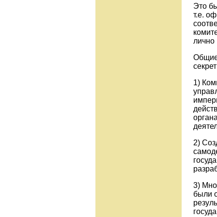
Это б
т.е. о
соотв
комит
лично
Общие
секре
1) Ко
управ
импер
дейст
орган
деятел
2) Соз
самоде
госуд
разра
3) Мно
были 
резуль
госуд