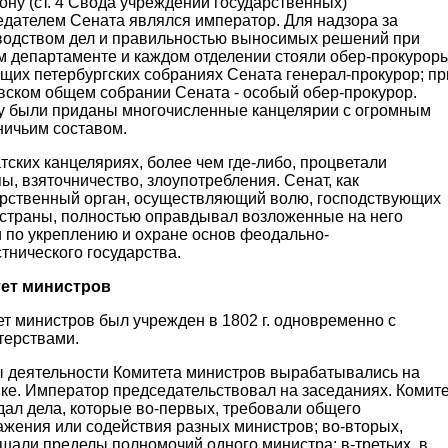
ону (ст. 4 Свода учреждений государственных)
едателем Сената являлся император. Для надзора за
водством дел и правильностью выносимых решений при
м департаменте и каждом отделении стояли обер-прокуроры
щих петербургских собраниях Сената генерал-прокурор; пр
вском общем собрании Сената - особый обер-прокурор.
у были приданы многочисленные канцелярии с огромным
ничьим составом.
тских канцеляриях, более чем где-либо, процветали
ы, взяточничество, злоупотребления. Сенат, как
арственный орган, осуществляющий волю, господствующих
 страны, полностью оправдывал возложенные на него
и по укреплению и охране основ феодально-
тнического государства.
ет министров
т министров был учрежден в 1802 г. одновременно с
терствами.
 деятельности Комитета министров вырабатывались на
ке. Император председательствовал на заседаниях. Комите
дал дела, которые во-первых, требовали общего
ажения или содействия разных министров; во-вторых,
шали пределы полномочий одного министра; в-третьих, в