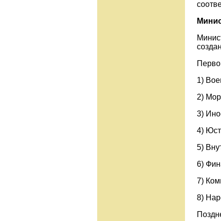
соотв
Минис
Минис
создан
Перво
1) Вое
2) Мор
3) Ино
4) Юст
5) Вну
6) Фин
7) Ко
8) На
Поздн