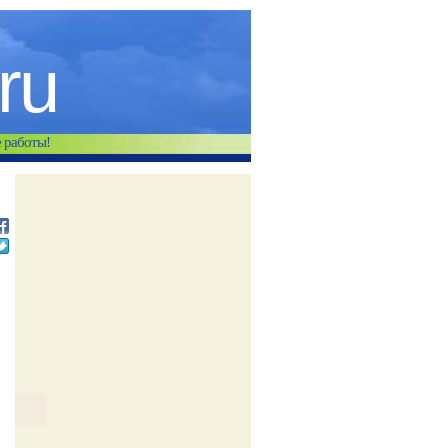
.ru
е работы!