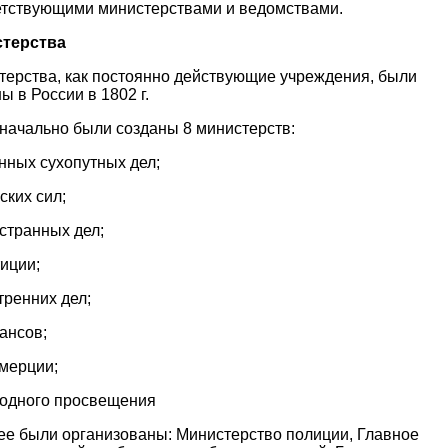
етствующими министерствами и ведомствами.
терства
терства, как постоянно действующие учреждения, были
ы в России в 1802 г.
начально были созданы 8 министерств:
нных сухопутных дел;
ских сил;
странных дел;
иции;
тренних дел;
ансов;
ммерции;
родного просвещения
ее были организованы: Министерство полиции, Главное