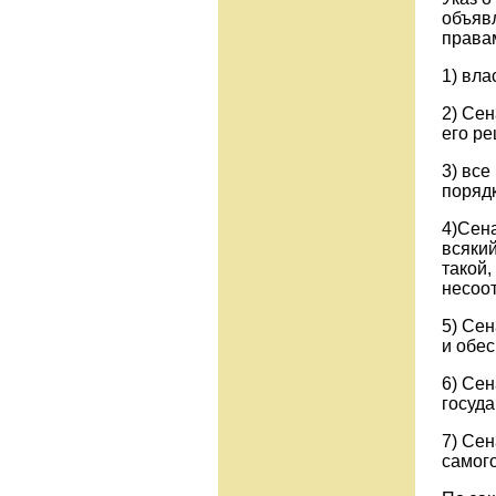
объяв
права
1) вла
2) Се
его р
3) все
поряд
4)Сен
всякий
такой,
несоо
5) Сен
и обес
6) Сен
госуда
7) Се
самог