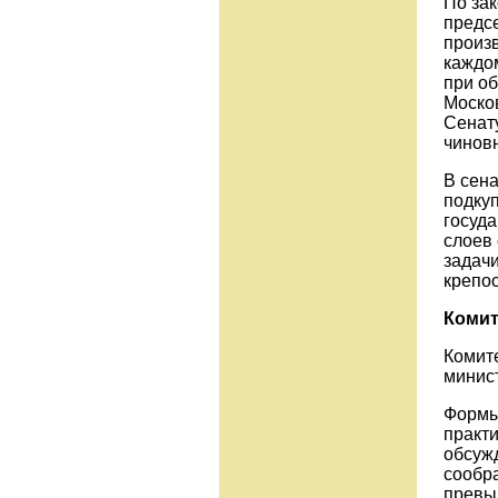
По зак
предс
произ
каждо
при об
Моско
Сенат
чинов
В сена
подкуп
госуд
слоев
задач
крепос
Комит
Комите
минис
Формы
практи
обсуж
сообр
превы