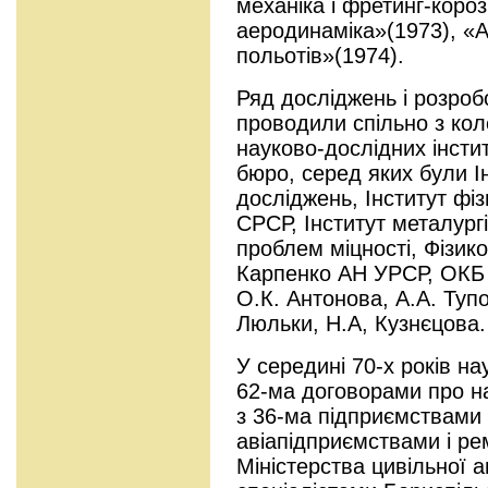
механіка і фретинг-коро
аеродинаміка»(1973), «А
польотів»(1974).
Ряд досліджень і розробо
проводили спільно з ко
науково-дослідних інстит
бюро, серед яких були І
досліджень, Інститут фіз
СРСР, Інститут металургії
проблем міцності, Фізико
Карпенко АН УРСР, ОКБ 
О.К. Антонова, А.А. Туп
Люльки, Н.А, Кузнєцова.
У середині 70-х років на
62-ма договорами про на
з 36-ма підприємствами
авіапідприємствами і р
Міністерства цивільної а