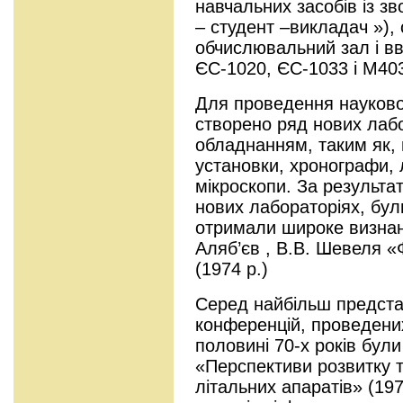
навчальних засобів із з
– студент –викладач »),
обчислювальний зал і в
ЄС-1020, ЄС-1033 і М40
Для проведення науково
створено ряд нових лабо
обладнанням, таким як,
установки, хронографи, 
мікроскопи. За результа
нових лабораторіях, були
отримали широке визнанн
Аляб’єв , В.В. Шевеля «
(1974 р.)
Серед найбільш предста
конференцій, проведених
половині 70-х років бул
«Перспективи розвитку т
літальних апаратів» (197