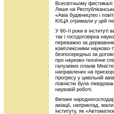
Всесвітньому фестивалі м
Лише на Республіканськи
«Авіа будівництво і пов
КІІЦА отримали у цей пе
У 80-ті роки в інституті
так і госпдоговірна наук
переважно за державним
комплексними науково-т
безпосередньо за догов
про науково-технічне сп
галузевих планів Міністе
направлених на прискор
прогресу у цивільній аві
повністю була ліквідова
науковій роботі.
Велике народногосподар
авіації, наприклад, мали
інституту, як «Автомати