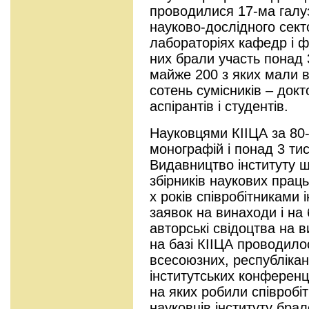
проводилися 17-ма галу
науково-дослідного секто
лабораторіях кафедр і фак
них брали участь понад 
майже 200 з яких мали вч
сотень сумісників – докт
аспірантів і студентів.
Науковцями КІІЦА за 80-
монографій і понад 3 тис
Видавництво інституту 
збірників наукових прац
х років співробітниками 
заявок на винаходи і на 
авторські свідоцтва на 
на базі КІІЦА проводило
всесоюзних, республікан
інститутських конференц
на яких робили співробі
науковців інституту брал