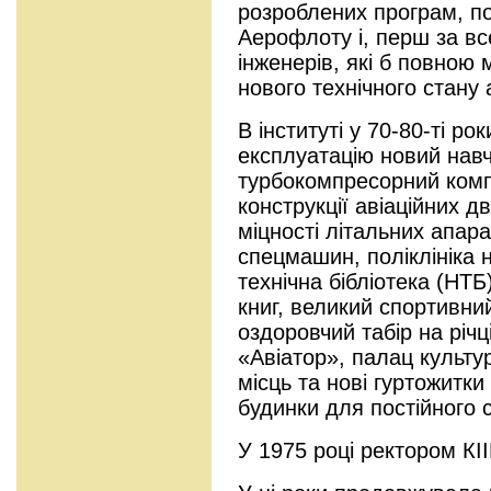
розроблених програм, п
Аерофлоту і, перш за все
інженерів, які б повною
нового технічного стану а
В інституті у 70-80-ті ро
експлуатацію новий нав
турбокомпресорний компл
конструкції авіаційних дв
міцності літальних апара
спецмашин, поліклініка н
технічна бібліотека (НТБ
книг, великий спортивни
оздоровчий табір на річц
«Авіатор», палац культур
місць та нові гуртожитки
будинки для постійного с
У 1975 році ректором КІ