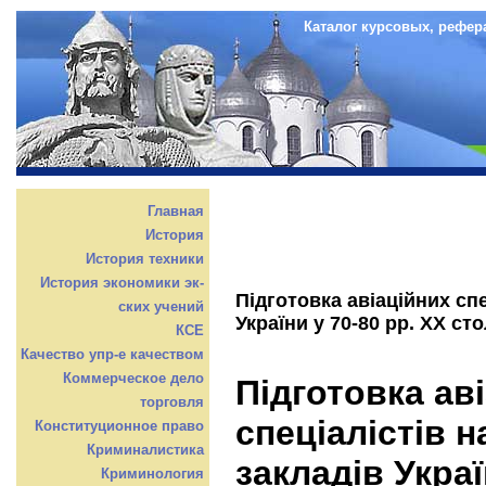
Каталог курсовых, рефер
Главная
История
История техники
История экономики эк-
Підготовка авіаційних сп
ских учений
України у 70-80 рр. ХХ сто
КСЕ
Качество упр-е качеством
Коммерческое дело
Підготовка ав
торговля
спеціалістів 
Конституционное право
Криминалистика
закладів Украї
Криминология