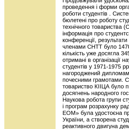
Продовжували удоскона
проведення і форми орга
роботи студентів . Сист
бюлетені про роботу сту
технічного товариства 
інформація про студентсь
конференції, результати 
членами СНТТ було 1470 
кількість уже досягла 34
отримані в організації н
студентів у 1971-1975 рр
нагороджений дипломами
почесними грамотами. С
товариство КІІЦА було 
досягнень народного го
Наукова робота групи ст
і програм розрахунку ра
ЕОМ» була удостоєна пр
України, а створена сту
реактивного двигуна де