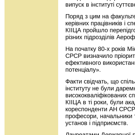
випуск в інституті суттє
Поряд з цим на факульте
керівних працівників і спе
КІІЦА пройшло перепідгот
різних підрозділів Аероф
На початку 80-х років Мін
СРСР визначило пріори
ефективного використан
потенціалу».
Факти свідчать, що спіль
інституту не були дарем
висококваліфікованих спе
КІІЦА в ті роки, були ак
кореспонденти АН СРСР 
професори, начальники т
установ і підприємств.
Лауреатами Державної пре