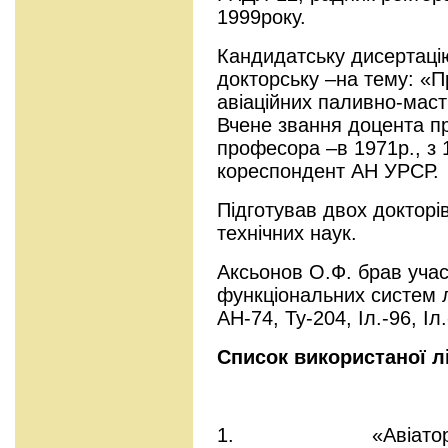
1999року.
Кандидатську дисертацію
докторську –на тему: «П
авіаційних паливно-маст
Вчене звання доцента пр
професора –в 1971р., з 
кореспондент АН УРСР.
Підготував двох докторів
технічних наук.
Аксьонов О.Ф. брав учас
функціональних систем лі
АН-74, Ту-204, Іл.-96, Іл.
Список використаної л
1. «Авіатор