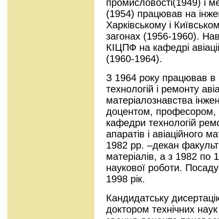
промисловості(1949) і м
(1954) працював на інж
Харківському і Київськом
загонах (1956-1960). Нав
КІЦПФ на кафедрі авіаці
(1960-1964).
З 1964 року працював в 
технологій і ремонту аві
матеріалознавства інже
доцентом, професором, а
кафедри технологій ремо
апаратів і авіаційного м
1982 рр. –декан факуль
матеріалів, а з 1982 по 
наукової роботи. Посаду
1998 рік.
Кандидатську дисертацію
доктором технічних наук 