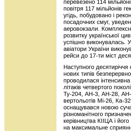
перевезено 114 мільйоні
повітря 117 мільйонів ге
угідь, побудовано і реко
посадочних смуг, уведен
аеровокзали. Комплексн
розвитку української цив
успішно виконувалась. Уж
авіатори України викону
рейси до 17-ти міст десят
Наступного десятиріччя 
нових типів безперервн
проводилася інтенсивна 
літаків четвертого поколі
Ту-204, АН-3, АН-28, АН
вертольотів Мі-26, Ка-3
оснащувався новою суч
різноманітного призначен
керівництва КІІЦА і йог
на максимальне сприян