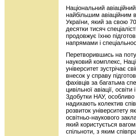
Національний авіаційний
найбільшим авіаційним
України, який за свою 70
десятки тисяч спеціалісті
продовжує їхню підгото
напрямами і спеціально
Перетворившись на поту
науковий комплекс, Наці
університет зустрічає сві
внесок у справу підгото
фахівців за багатьма сп
цивільної авіації, освіти 
Здобутки НАУ, особливо н
надихають колектив спів
розвиток університету я
освітньо-наукового закла
який користується вагом
спільноти, з яким співпр