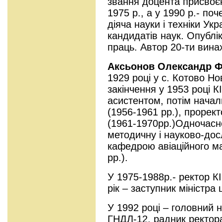
звання доцента присвоєн
1975 р., а у 1990 р.- по
діяча науки і техніки Укр
кандидатів наук. Опублі
праць. Автор 20-ти вина
Аксьонов Олександр 
1929 році у с. Котово Но
закінчення у 1953 році 
асистентом, потім нача
(1956-1961 рр.), прорек
(1961-1970рр.)Одночасн
методичну і науково-дос
кафедрою авіаційного м
рр.).
У 1975-1988р.- ректор КІ
рік – заступник міністра 
У 1992 році – головний 
ГНДЛ-12, радник ректор