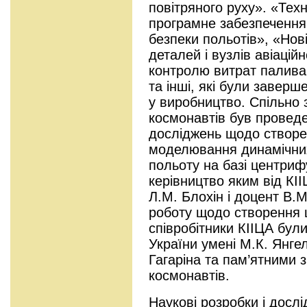
повітряного руху». «Техн
програмне забезпечення 
безпеки польотів», «Нові
деталей і вузлів авіаційн
контролю витрат палива 
та інші, які були заверш
у виробництво. Спільно 
космонавтів був провед
досліджень щодо створ
моделювання динамічних
польоту на базі центриф
керівництво яким від К
Л.М. Блохін і доцент В.М
роботу щодо створення 
співробітники КІІЦА бул
України умені М.К. Янге
Гагаріна та пам’ятними 
космонавтів.
Наукові розробки і досл