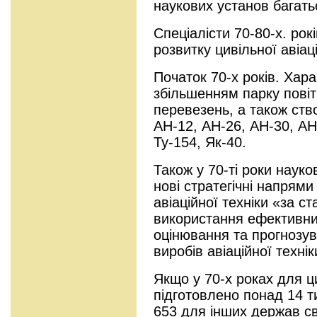
наукових установ багатьо
Спеціалісти 70-80-х. рок
розвитку цивільної авіаці
Початок 70-х років. Хар
збільшенням парку повіт
перевезень, а також ство
АН-12, АН-26, АН-30, АН
Ту-154, Як-40.
Також у 70-ті роки наук
нові стратегічні напрями
авіаційної техніки «за 
використання ефективних
оцінювання та прогнозув
виробів авіаційної технік
Якщо у 70-х роках для ци
підготовлено понад 14 ти
653 для інших держав сві