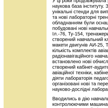
У ці роки продовжувала
наукова база інституту. 
унікальні стенди для ви
та нові лабораторні тре
обладнанням були оснащ
побудовані нові навчальн
Іл.-76, Ту-154, тренажери
створений навчальний кл
макети двигунів АИ-25, 
кількість комплектів авіа
радіонавігаційного навч
встановлено нові обчис
створений кабінет-аудит
авіаційної техніки, кабі
діяти лабораторія педаго
організовані нові та пер
науково-дослідні лаборат
Вводились в дію навчаль
контролюючими машинам