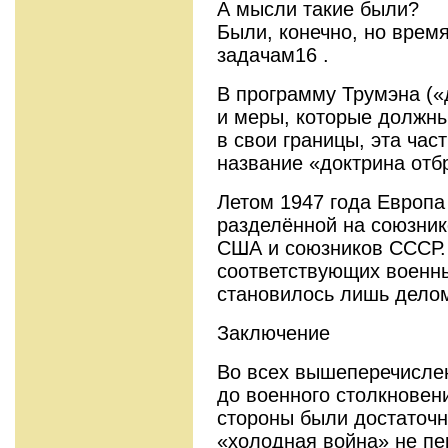
А мысли такие были?
Были, конечно, но врем
задачам16 .
В программу Трумэна («
и меры, которые должны
в свои границы, эта ча
название «доктрина отб
Летом 1947 года Европа
разделённой на союзник
США и союзников СССР
соответствующих военны
становилось лишь дело
Заключение
Во всех вышеперечисле
до военного столкновен
стороны были достаточн
«холодная война» не пе