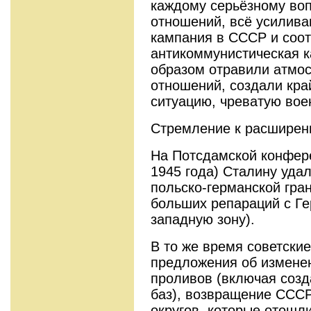
каждому серьёзному во
отношений, всё усилив
кампания в СССР и соо
антикоммунистическая 
образом отравили атмо
отношений, создали кр
ситуацию, чреватую во
Стремление к расширен
На Потсдамской конфере
1945 года) Сталину уда
польско-германской гра
больших репараций с Ге
западную зону).
В то же время советски
предложения об измене
проливов (включая созд
баз), возвращение СССР
округов, которые отошли