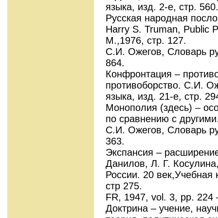
языка, изд. 2-е, стр. 560
Русская народная посло
Harry S. Truman, Public P
М.,1976, стр. 127.
С.И. Ожегов, Словарь рус
864.
Конфронтация – против
противоборство. С.И. О
языка, изд. 21-е, стр. 29
Монополия (здесь) – ос
по сравнению с другими
С.И. Ожегов, Словарь рус
363.
Экспансия – расширение
Данилов, Л. Г. Косулина
России. 20 век,Учебная 
стр 275.
FR, 1947, vol. 3, pp. 224
Доктрина – учение, нау