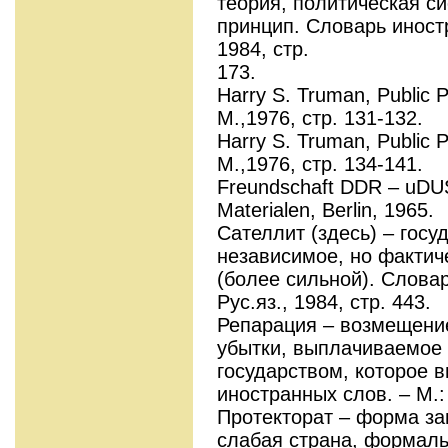
теория, политическая си
принцип. Словарь иностр
1984, стр.
173.
Harry S. Truman, Public P
М.,1976, стр. 131-132.
Harry S. Truman, Public P
М.,1976, стр. 134-141.
Freundschaft DDR – uD
Materialen, Berlin, 1965.
Сателлит (здесь) – гос
независимое, но фактич
(более сильной). Словар
Рус.яз., 1984, стр. 443.
Репарация – возмещени
убытки, выплачиваемое 
государством, которое 
иностранных слов. – М.: 
Протекторат – форма за
слабая страна, формаль