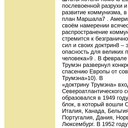
послевоенной разрухи и
развитие коммунизма, в
план Маршала7 . Амери
своём намерении всяче
распространение комму
стремится к безграничн
сил и своих доктрин8 –
опасность для великих 
человека»9 . В феврале
Трумэн развернул конкр
спасению Европы от сов
Трумэна»10). В
«доктрину Трумэна» вхо
Североатлантического с
образовался в 1949 году
блок, в который вошли 
Италия, Канада, Бельги
Португалия, Дания, Нор
Люксембург. В 1952 год