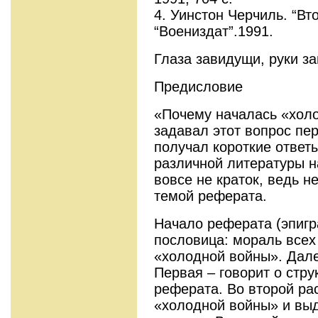
4. Уинстон Черчиль. “Вт
“Воениздат”.1991.
Глаза завидущи, руки з
Предисловие
«Почему началась «холо
задавал этот вопрос пе
получал короткие ответ
различной литературы на
вовсе не краток, ведь н
темой реферата.
Начало реферата (эпигр
пословица: мораль всех
«холодной войны». Дале
Первая – говорит о стру
реферата. Во второй ра
«холодной войны» и вы