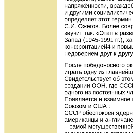
напряжённости, вражде
и другими социалистиче
определяет этот термин
С.И. Ожегов. Более со
звучит так: «Этап в раз
Запад (1945-1991 гг.), 
конфронтацией4 и повы
недоверием друг к другу
После победоносного о
играть одну из главней
Свидетельствует об это
создании ООН, где ССС
одного из постоянных ч
Появляется и взаимное
Союзом и США :
CCCP обеспокоен ядерн
американцы и англичане
– самой могущественной