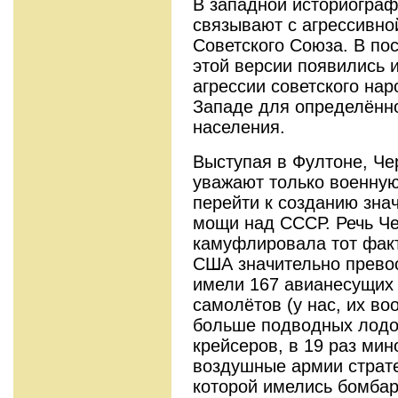
В западной историогра
связывают с агрессивно
Советского Союза. В по
этой версии появились и
агрессии советского на
Западе для определённо
населения.
Выступая в Фултоне, Че
уважают только военную
перейти к созданию зна
мощи над СССР. Речь Ч
камуфлировала тот факт
США значительно прево
имели 167 авианесущих 
самолётов (у нас, их во
больше подводных лодок
крейсеров, в 19 раз мин
воздушные армии страте
которой имелись бомба