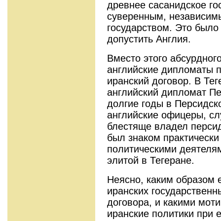
древнее сасанидское гос
суверенным, независим
государством. Это было 
допустить Англия.
Вместо этого абсурдног
английские дипломаты п
иранский договор. В Те
английский дипломат Пе
долгие годы в Персидско
английские офицеры, сл
блестяще владел персид
был знаком практически
политическими деятелям
элитой в Тегеране.
Неясно, каким образом 
иранских государственн
договора, и какими мот
иранские политики при е