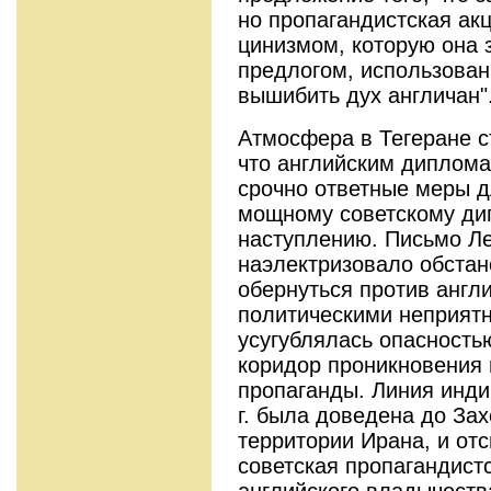
но пропагандистская акц
цинизмом, которую она 
предлогом, использован
вышибить дух англичан"
Атмосфера в Тегеране с
что английским диплом
срочно ответные меры д
мощному советскому ди
наступлению. Письмо Ле
наэлектризовало обстано
обернуться против англ
политическими неприятн
усугублялась опасность
коридор проникновения 
пропаганды. Линия инди
г. была доведена до За
территории Ирана, и от
советская пропагандист
английского владычеств