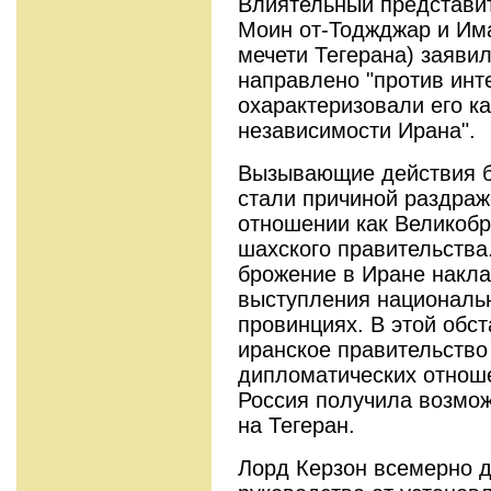
Влиятельный представит
Моин от-Тоджджар и Им
мечети Тегерана) заяви
направлено "против инт
охарактеризовали его ка
независимости Ирана".
Вызывающие действия б
стали причиной раздраж
отношении как Великобр
шахского правительства
брожение в Иране накл
выступления националь
провинциях. В этой обст
иранское правительство
дипломатических отноше
Россия получила возмож
на Тегеран.
Лорд Керзон всемерно д