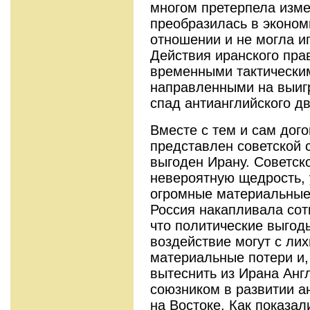
многом претерпела измен
преобразилась в эконом
отношении и не могла и
Действия иранского пра
временными тактически
направленными на выиг
спад антианглийского д
Вместе с тем и сам дого
представлен советской 
выгоден Ирану. Советск
невероятную щедрость, 
огромные материальные 
Россия накапливала сот
что политические выгод
воздействие могут с ли
материальные потери и, 
вытеснить из Ирана Анг
союзником в развитии а
на Востоке. Как показа