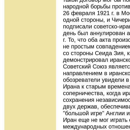
народной борьбы против
26 февраля 1921 г. в Мо
одной стороны, и Чичери
подписали советско-иран
день был аннулирован а
г. То, что оба акта прои
не простым совпадение
со стороны Сеида Зия, 
демонстрировал иранско
Советский Союз являет
направлением в иранско
обозреватели увидели в
Ирана к старым времена
соперничества, когда ир
сохранения независимос
двух держав, обеспечива
"большой игре" Англии 
Иран еще не мог играть
международных отношени