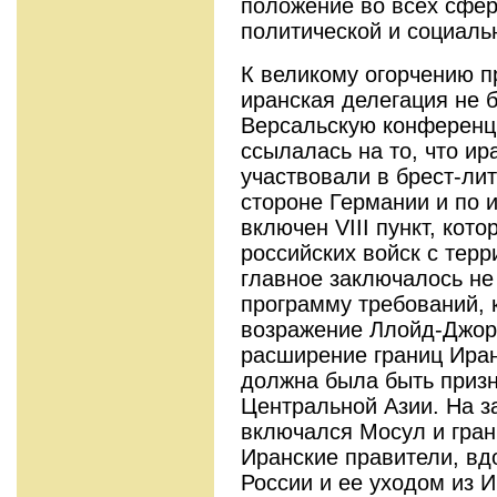
положение во всех сфер
политической и социаль
К великому огорчению п
иранская делегация не 
Версальскую конференц
ссылалась на то, что и
участвовали в брест-ли
стороне Германии и по и
включен VIII пункт, кот
российских войск с терр
главное заключалось не
программу требований, 
возражение Ллойд-Джор
расширение границ Иран
должна была быть призн
Центральной Азии. На з
включался Мосул и гран
Иранские правители, в
России и ее уходом из 