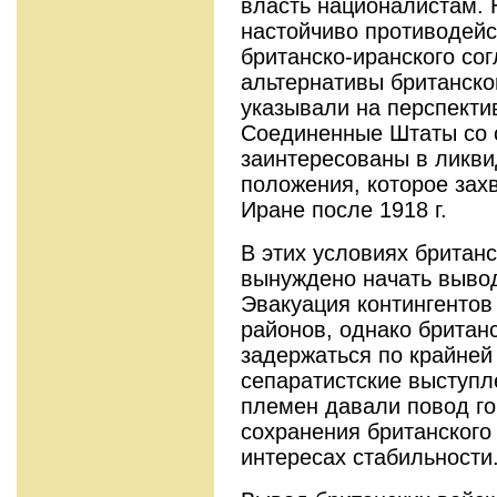
власть националистам. 
настойчиво противодейс
британско-иранского сог
альтернативы британск
указывали на перспекти
Соединенные Штаты со 
заинтересованы в ликви
положения, которое зах
Иране после 1918 г.
В этих условиях британ
вынуждено начать вывод
Эвакуация контингентов
районов, однако британ
задержаться по крайней 
сепаратистские выступл
племен давали повод го
сохранения британского
интересах стабильности