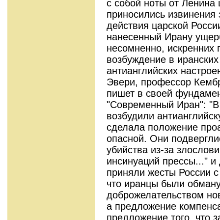
с собой ноты от Ленина
приносились извинения
действия царской Росси
нанесенный Ирану ущерб
несомненно, искренних 
возбуждение в иранских
антианглийских настроен
Эвери, профессор Кемб
пишет в своей фундаме
"Современный Иран": "В
возбудили антианглийск
сделала положение проа
опасной. Они подвергли
убийства из-за злослови
инсинуаций прессы..." и
приняли жесты России с 
что иранцы были обман
доброжелательством нов
а предложение компенс
предложение того, что 