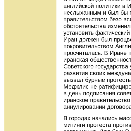
английской политики в 
неслыханным и был бы 
правительством безо вс
обстоятельства изменил
установить фактический 
Иран должен был процве
покровительством Англи
просчиталась. В Иране 
иранская общественност
Советского государства
развития своих междун
вызвал бурные протесты
Меджлис не ратифициров
в день подписания совет
иранское правительств
аннулировании договора
В городах начались мас
митинги протеста против