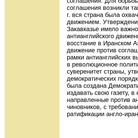
соглашения. Для борьбы
соглашения возникли та
г. вся страна была охв
движением. Утверждение
Закавказье имело важно
антианглийского движени
восстание в Иранском 
движение против согла
рамки антианглийских в
в революционное полит
суверенитет страны, ут
демократических поряд
была создана Демократи
издавать свою газету, в
направленные против а
чиновников, с требован
ратификации англо-иран