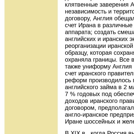
клятвенные заверения А
независимость и террит
договору, Англия обеща
счет Ирана в различные
аппарата; создать смеш
английских и иранских э
реорганизации иранской
образцу, которая сохран
охраняла границы. Все 
также униформу Англия 
счет иранского правите
реформ производилось 
английского займа в 2 мл
7 % годовых под обеспе
доходов иранского прави
договором, предполага
англо-иранское предпри
Иране шоссейных и желе
В XIX в., когда Россия 