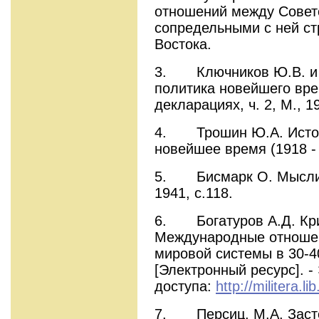
отношений между Совет
сопредельными с ней ст
Востока.
3. Ключников Ю.В. и С
политика новейшего вре
декларациях, ч. 2, М., 19
4. Трошин Ю.А. Истори
новейшее время (1918 - 
5. Бисмарк О. Мысли и
1941, с.118.
6. Богатуров А.Д. Кри
Международные отношен
мировой системы в 30-40
[Электронный ресурс]. -
доступа:
http://militera.l
7. Персиц. М.А. Засте