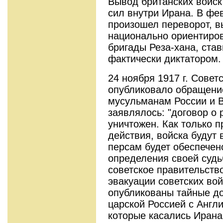
Вывод британских войск
сил внутри Ирана. В фев
произошел переворот, в
национально ориентиров
бригады Реза-хана, ста
фактически диктатором.
24 ноября 1917 г. Совет
опубликовало обращени
мусульманам России и В
заявлялось: "договор о
уничтожен. Как только 
действия, войска будут
персам будет обеспечен
определения своей судьб
советское правительств
эвакуации советских во
опубликованы тайные д
царской Россией с Англи
которые касались Ирана