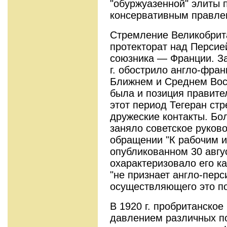
"обуржуазенной" элиты 
консервативным правле
Стремление Великобрит
протекторат над Персие
союзника — Франции. З
г. обострило англо-фран
Ближнем и Среднем Вос
была и позиция правите
этот период Тегеран ст
дружеские контакты. Бо
заняло советское руков
обращении "К рабочим и
опубликованном 30 авгус
охарактеризовало его ка
"не признает англо-перс
осуществляющего это п
В 1920 г. пробританское
давлением различных по