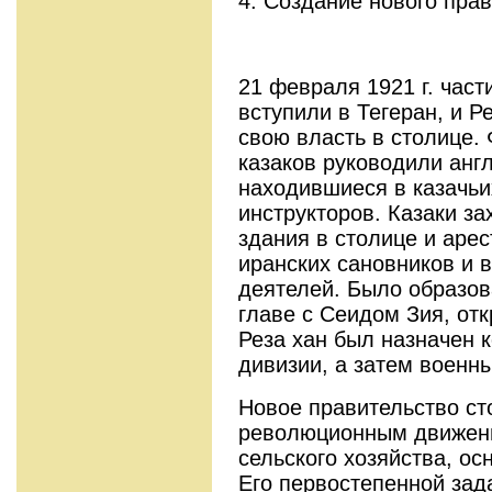
4. Создание нового пра
21 февраля 1921 г. част
вступили в Тегеран, и Р
свою власть в столице.
казаков руководили анг
находившиеся в казачьи
инструкторов. Казаки з
здания в столице и аре
иранских сановников и 
деятелей. Было образов
главе с Сеидом Зия, от
Реза хан был назначен 
дивизии, а затем военн
Новое правительство ст
революционным движени
сельского хозяйства, ос
Его первостепенной зад