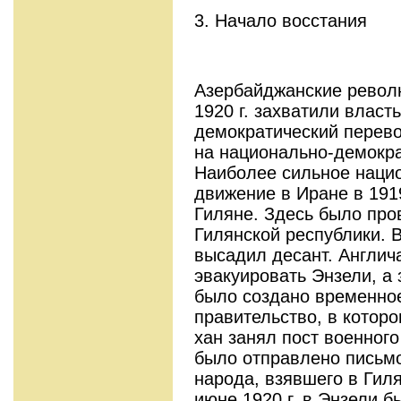
3. Начало восстания
Азербайджанские револ
1920 г. захватили власт
демократический перево
на национально-демокра
Наиболее сильное наци
движение в Иране в 1919
Гиляне. Здесь было про
Гилянской республики. 
высадил десант. Англи
эвакуировать Энзели, а 
было создано временно
правительство, в котор
хан занял пост военного
было отправлено письмо
народа, взявшего в Гиля
июне 1920 г. в Энзели 