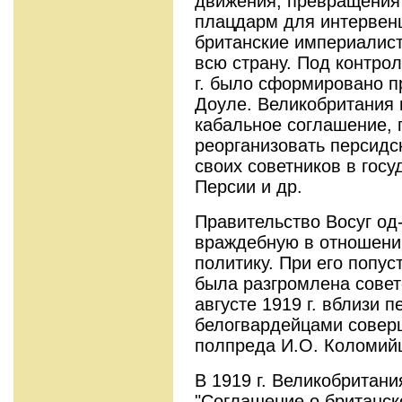
движения, превращения
плацдарм для интервенц
британские империалист
всю страну. Под контрол
г. было сформировано п
Доуле. Великобритания н
кабальное соглашение, 
реорганизовать персидс
своих советников в гос
Персии и др.
Правительство Восуг од
враждебную в отношени
политику. При его попус
была разгромлена советс
августе 1919 г. вблизи 
белогвардейцами соверш
полпреда И.О. Коломий
В 1919 г. Великобритан
"Соглашение о британск