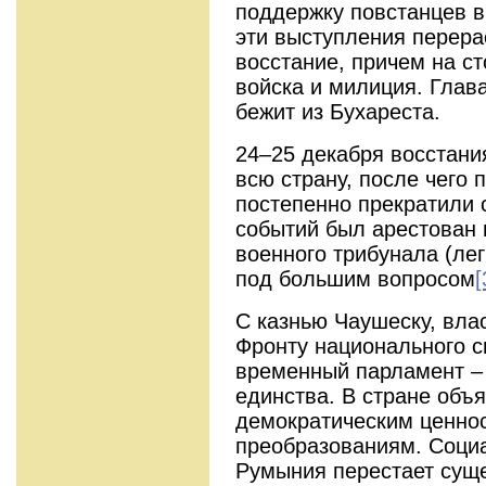
поддержку повстанцев в
эти выступления перер
восстание, причем на с
войска и милиция. Глав
бежит из Бухареста.
24–25 декабря восстани
всю страну, после чего
постепенно прекратили 
событий был арестован 
военного трибунала (лег
под большим вопросом
[
С казнью Чаушеску, влас
Фронту национального с
временный парламент –
единства. В стране объ
демократическим ценно
преобразованиям. Соци
Румыния перестает суще