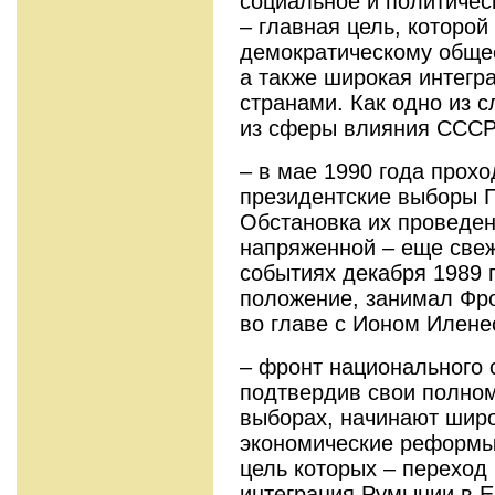
социальное и политиче
– главная цель, которой
демократическому общес
а также широкая интегр
странами. Как одно из 
из сферы влияния СССР
– в мае 1990 года прох
президентские выборы 
Обстановка их проведен
напряженной – еще све
событиях декабря 1989
положение, занимал Фро
во главе с Ионом Илене
– фронт национального 
подтвердив свои полном
выборах, начинают шир
экономические реформы
цель которых – переход
интеграция Румынии в Е