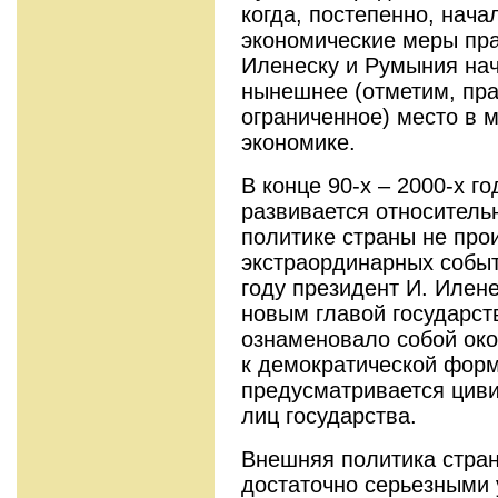
когда, постепенно, нача
экономические меры пра
Иленеску и Румыния нач
нынешнее (отметим, пра
ограниченное) место в 
экономике.
В конце 90-х – 2000-х г
развивается относитель
политике страны не про
экстраординарных событ
году президент И. Илене
новым главой государств
ознаменовало собой ок
к демократической форм
предусматривается цив
лиц государства.
Внешняя политика стра
достаточно серьезными 