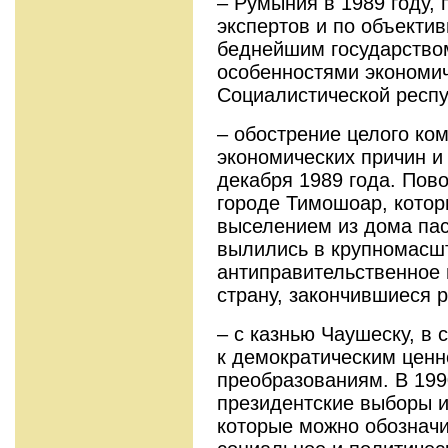
– Румыния в 1989 году,
экспертов и по объекти
беднейшим государство
особенностями экономич
Социалистической респу
– обострение целого ко
экономических причин и
декабря 1989 года. Пов
городе Тимошоар, кото
выселением из дома па
вылились в крупномасш
антиправительственное 
страну, закончившиеся 
– с казнью Чаушеску, в 
к демократическим ценн
преобразованиям. В 199
президентские выборы и
которые можно обозначи