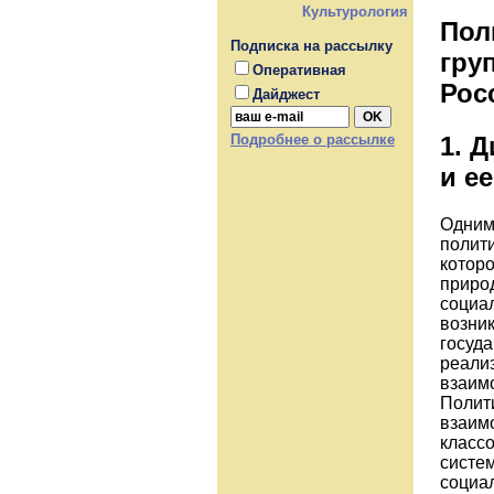
Культурология
Пол
Подписка на рассылку
гру
Оперативная
Рос
Дайджест
1. 
Подробнее о рассылке
и е
Одним
полити
котор
приро
социа
возник
госуда
реализ
взаим
Полити
взаим
классо
систе
социа