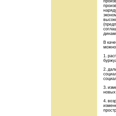
произ
произ
наряду
эконом
высок
(пред
соглаш
динам
В кач
можно
1. рас
буржуа
2. да
социа
социал
3. из
новых
4. воз
измен
простр