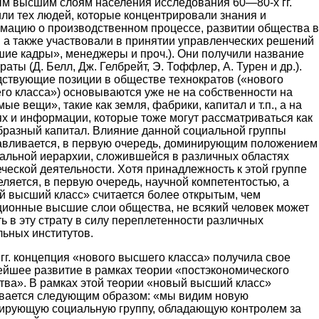
ым высшим слоям населения исследования 60—80-х гг.
ли тех людей, которые концентрировали знания и
мацию о производственном процессе, развитии общества в
 а также участвовали в принятии управленческих решений
шие кадры», менеджеры и проч.). Они получили название
раты (Д. Белл, Дж. Гелбрейт, Э. Тоффлер, А. Турен и др.).
дствующие позиции в обществе технократов («нового
го класса») основываются уже не на собственности на
ые вещи», такие как земля, фабрики, капитал и т.п., а на
х и информации, которые тоже могут рассматриваться как
бразный капитал. Влияние данной социальной группы
авливается, в первую очередь, доминирующим положением
иальной иерархии, сложившейся в различных областях
ческой деятельности. Хотя принадлежность к этой группе
ляется, в первую очередь, научной компетентостью, а
й высший класс» считается более открытым, чем
ционные высшие слои общества, не всякий человек может
ь в эту страту в силу переплетенности различных
льных институтов.
 гг. концепция «нового высшего класса» получила свое
ейшее развитие в рамках теории «постэкономического
тва». В рамках этой теории «новый высший класс»
вается следующим образом: «мы видим новую
ирующую социальную группу, обладающую контролем за