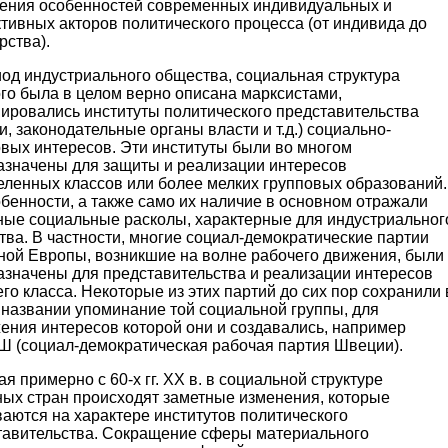
ения особенностей современных индивидуальных и
тивных акторов политического процесса (от индивида до
рства).
од индустриального общества, социальная структура
го была в целом верно описана марксистами,
ировались институты политического представительства
и, законодательные органы власти и т.д.) социально-
овых интересов. Эти институты были во многом
азначены для защиты и реализации интересов
еленных классов или более мелких групповых образований.
бенности, а также само их наличие в основном отражали
ные социальные расколы, характерные для индустриальног
ва. В частности, многие социал-демократические партии
ной Европы, возникшие на волне рабочего движения, были
азначены для представительства и реализации интересов
го класса. Некоторые из этих партий до сих пор сохранили 
 названии упоминание той социальной группы, для
ения интересов которой они и создавались, например
 (социал-демократическая рабочая партия Швеции).
я примерно с 60-х гг. XX в. в социальной структуре
ных стран происходят заметные изменения, которые
аются на характере институтов политического
тавительства. Сокращение сферы материального