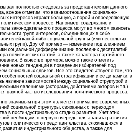
изывая полностью следовать за представителями данного
а, все же отметим, что взаимоотношения социально-
овых интересов играют большую, а порой и определяющую
в политическом процессе. Например, содержание и
таты законодательного процесса могут во многом зависеть
тельности групп интересов, объединяющих в себе
авителей какой-либо социальной группы (или нескольких
льных групп). Другой пример — изменение под влиянием
ики социальной дифференциации последних десятилетий
ера политических партий, а также характера партийного
нования. В качестве примера можно также отметить
ение новых тенденций в поведении избирателей под
ем социальных сдвигов. Все это свидетельствует о том, что
 особенностей социальной стратификации и ее динамики, 
 выявление зависимостей между социальной структурой и
ческими явлениями (акторами, действиями акторов и т.п.)
тся важной частью исследования политического процесса.
нно значимым при этом является понимание современных
ений социальной структуры, связанных с переходом
ва в постиндустриальную стадию развития. Учет этих
ний необходим, в первую очередь, для анализа развития
утов политического представительства, сложившихся в
 развития индустриального общества, а также для