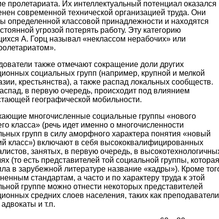
ие пролетариата. Их интеллектуальный потенциал оказался
енен современной технической организацией труда. Они
ы определенной классовой принадлежности и находятся
стоянной угрозой потерять работу. Эту категорию
щихся А. Горц называл «неклассом нерабочих» или
ролетариатом».
дователи также отмечают сокращение доли других
ционных социальных групп (например, крупной и мелкой
зии, крестьянства), а также распад локальных сообществ.
аспад, в первую очередь, происходит под влиянием
стающей географической мобильности.
кающие многочисленные социальные группы «нового
го класса» (речь идет именно о многочисленности
льных групп в силу аморфного характера понятия «новый
ий класс») включают в себя высококвалифицированных
листов, занятых, в первую очередь, в высокотехнологичны
ях (то есть представителей той социальной группы, котора
ла в зарубежной литературе название «кадры»). Кроме тог
ненным стандартам, а часто и по характеру труда к этой
льной группе можно отнести некоторых представителей
ионных средних слоев населения, таких как преподаватели
 адвокаты и т.п.