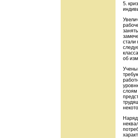
5. кр
индив
Увели
рабоче
занят
замече
стали 
следуе
класса
об изм
Ученые
требую
работ
уровн
слоям 
предс
трудящ
некото
Наряду
неква
потреб
харак