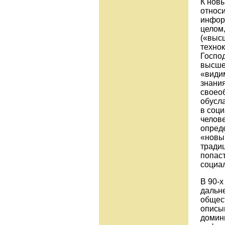
К нов
относи
инфор
целом,
(«выс
технок
Госпо
высше
«видим
знания
своео
обусл
в соц
челове
опреде
«новы
тради
попаст
социа
В 90-х
дальн
общес
описы
домин