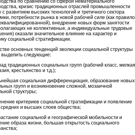
водства по сравнению со сферой нематериального
водства, кризис традиционных отраслей промышленности
 с развитием высоких технологий и третичного сектора
ики, потребности рынка в новой рабочей силе (как правило
оквалифицированной), внедрение новых форм занятости
полагающих не коллективные, а индивидуальные трудовые
ения) оказали значительное влияние на характер и
ику социальной стратификации.
естве основных тенденций эволюции социальной структуры
 выделить следующие:
пад традиционных социальных групп (рабочий класс, мелка
зия, крестьянство и т.д.);
льнейшая социальная дифференциация, образование новых
льных групп и возникновение сложной, мозаичной
ьной структуры;
менение критериев социальной стратификации и появление
 средних и высших слоев общества;
растание социальной и географической мобильности и
ение образа жизни, большая открытость социального
анства;