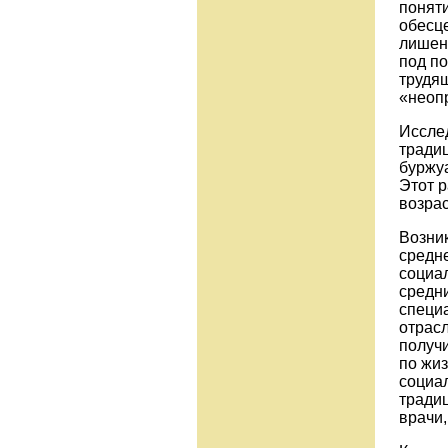
понят
обесц
лишен
под по
трудя
«неоп
Иссле
тради
буржуа
Этот р
возра
Возни
средне
социа
средн
специа
отрасл
получи
по жиз
социа
традиц
врачи,