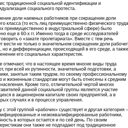
изис традиционной социальной идентификации и
идуализация социального протеста.
чение доли наемных работников при сокращении доли
го класса (то есть лиц преимущественно физического труда
ых преимущественно в индустриальной сфере) было
но еще в 60-х гг. Именно тогда в среде исследователей
говорить о «закате пролетариата». Вместе с тем речь
т вести не только о значительном сокращении доли рабоче
, но и дифференциации, происходящей в его среде, а такж
енении его социальных характеристик.
 отмечают, что в настоящее время многие виды труда
т, при всей их рутинности, значительной подготовки, а
ники, занятые таким трудом, по своему профессиональному
ю и жизненным стандартам могут быть отнесены к средним
населения. Кроме того, отличительной чертой многих
тавителей данной социальной группы является участие
ихся в акционерном капитале своих предприятий, а в
рых случаях и в процессе управления.
 с этой группой «рабочих» существует и другая категория 
лифицированные и низкоквалифицированные работники,
ность в которых остается и по сей день. По своим
теристикам они также не подпадают под традиционное