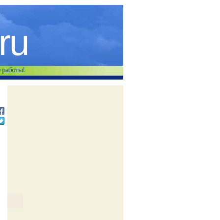
.ru
е работы!
й