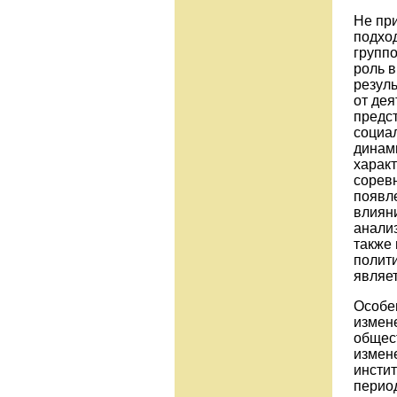
Не пр
подход
групп
роль 
резуль
от дея
предст
социа
динам
характ
сорев
появл
влияни
анализ
также
полити
являе
Особе
измен
общест
измене
инстит
период