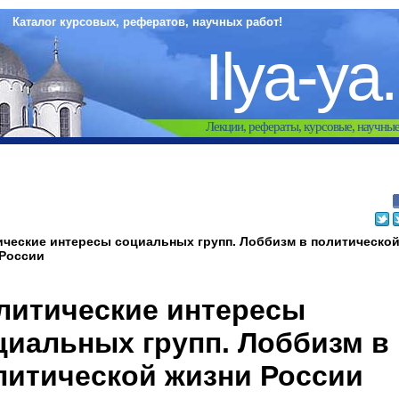
Каталог курсовых, рефератов, научных работ!
Ilya-ya
Лекции, рефераты, курсовые, научны
ческие интересы социальных групп. Лоббизм в политическо
 России
литические интересы
циальных групп. Лоббизм в
литической жизни России