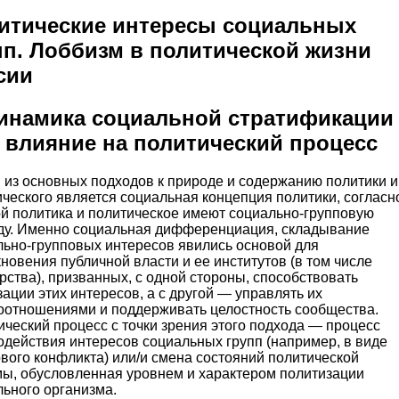
итические интересы социальных
пп. Лоббизм в политической жизни
сии
Динамика социальной стратификации
е влияние на политический процесс
 из основных подходов к природе и содержанию политики и
ческого является социальная концепция политики, согласн
ой политика и политическое имеют социально-групповую
ду. Именно социальная дифференциация, складывание
льно-групповых интересов явились основой для
новения публичной власти и ее институтов (в том числе
рства), призванных, с одной стороны, способствовать
ации этих интересов, а с другой — управлять их
оотношениями и поддерживать целостность сообщества.
ческий процесс с точки зрения этого подхода — процесс
одействия интересов социальных групп (например, в виде
вого конфликта) или/и смена состояний политической
мы, обусловленная уровнем и характером политизации
льного организма.