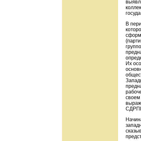
выявл
коллек
госуда
В пери
которо
сформ
(парти
групп
предн
опред
Их осо
основ
общест
Запад
предн
рабоче
своем
выраж
СДРПШ
Начина
запад
сказыв
предс