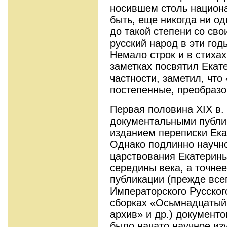
носившем столь национа
быть, еще никогда ни о
до такой степени со сво
русский народ в эти год
Немало строк и в стихах
заметках посвятил Екате
частности, заметил, чт
постепенные, преобразо
Первая половина XIX в.
документальными публик
изданием переписки Ека
Однако подлинно научно
царствования Екатерины
середины века, а точнее 
публикации (прежде все
Императорского Русског
сборках «Осьмнадцатый 
архив» и др.) документо
было начато научное из