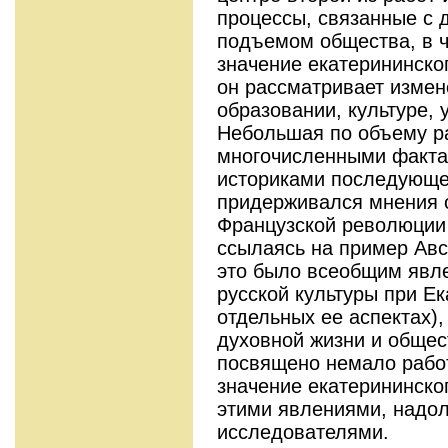
процессы, связанные с 
подъемом общества, в ч
значение екатерининског
он рассматривает измен
образовании, культуре, 
Небольшая по объему р
многочисленными факта
историками последующе
придерживался мнения о
Французской революции 1
ссылаясь на пример Авст
это было всеобщим явл
русской культуры при Ек
отдельных ее аспектах),
духовной жизни и общес
посвящено немало работ
значение екатерининско
этими явлениями, надо
исследователями.