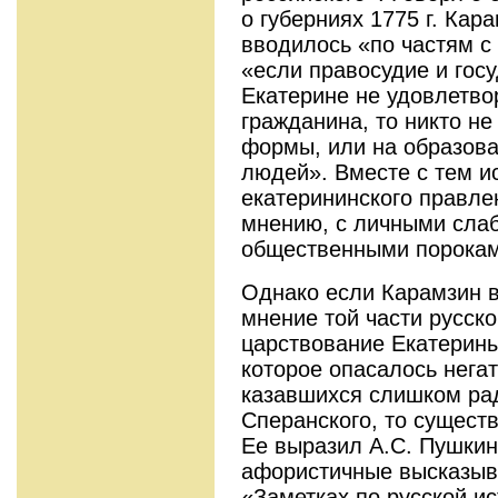
о губерниях 1775 г. Кар
вводилось «по частям с
«если правосудие и гос
Екатерине не удовлетво
гражданина, то никто н
формы, или на образова
людей». Вместе с тем и
екатерининского правлен
мнению, с личными сла
общественными порокам
Однако если Карамзин в
мнение той части русско
царствование Екатерин
которое опасалось нега
казавшихся слишком ра
Сперанского, то существ
Ее выразил А.С. Пушкин
афористичные высказыв
«Заметках по русской ис