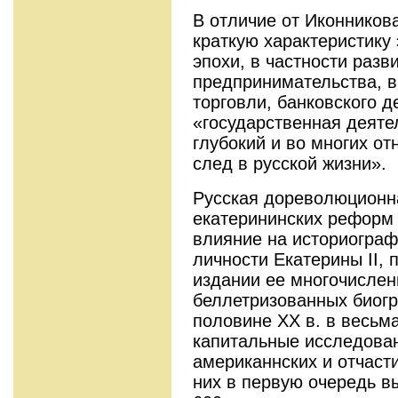
В отличие от Иконников
краткую характеристику
эпохи, в частности раз
предпринимательства, 
торговли, банковского д
«государственная деяте
глубокий и во многих о
след в русской жизни».
Русская дореволюционн
екатерининских реформ 
влияние на историограф
личности Екатерины II, 
издании ее многочислен
беллетризованных биогр
половине XX в. в весьм
капитальные исследован
американнских и отчаст
них в первую очередь в