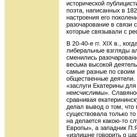
исторической публицист
поэта, написанных в 182
настроения его поколен
разочарование в связи
которые связывали с р
В 20-40-е гг. XIX в., ко
либеральные взгляды а
сменились разочаровани
весьма высокой деятель
самые разные по своим
общественные деятели. 
«заслуги Екатерины для
неисчислимы». Славяно
сравнивая екатерининск
делал вывод о том, что
существовала только то
на делается какою-то с
Европы», а западник П.Я
«излишне говорить о цар