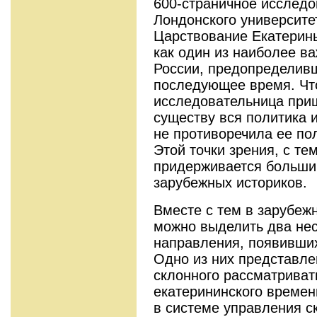
600-страничное исслед
Лондонского университе
Царствование Екатерин
как один из наиболее в
России, предопределивш
последующее время. Что
исследовательница приш
существу вся политика 
не противоречила ее по
Этой точки зрения, с т
придерживается больши
зарубежных историков.
Вместе с тем в зарубеж
можно выделить два не
направления, появивших
Одно из них представле
склонного рассматриват
екатерининского времени
в системе управления с