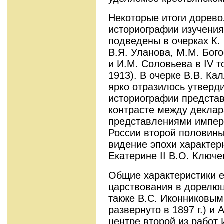
Некоторые итоги дорев
историографии изучения
подведены в очерках К. 
В.Я. Уланова, М.М. Бого
и И.М. Соловьева в IV т
1913). В очерке В.В. Ка
ярко отразилось утверд
историографии предста
контрасте между декла
представлениями импер
России второй половины
видение эпохи характер
Екатерине II В.О. Ключе
Общие характеристики е
царствования в дорелю
также B.C. Иконниковым 
развернуто в 1897 г.) и
центре второй из работ