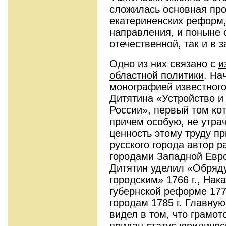
сложилась основная пр
екатериненских реформ
направления, и поныне 
отечественной, так и в 
Одно из них связано с
и
областной политики
. На
монографией известного
Дитятина «Устройство и
России», первый том кот
причем особую, не утра
ценность этому труду пр
русского города автор р
городами Западной Евр
Дитятин уделил «Обряд
городским» 1766 г., Нак
губернской реформе 177
городам 1785 г. Главную
видел в том, что грамот
придан статус юридичес