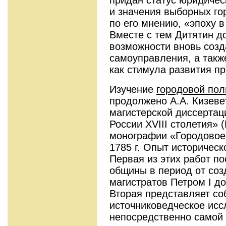
и значения выборных го
по его мнению, «эпоху в
Вместе с тем Дитятин д
возможности вновь созд
самоуправления, а такж
как стимула развития п
Изучение
городовой пол
продолжено А.А. Кизеве
магистерской диссертац
России XVIII столетия» (
монографии «Городовое 
1785 г. Опыт историческ
Первая из этих работ п
общины в период от соз
магистратов Петром I до
Вторая представляет с
источниковедческое исс
непосредственно самой