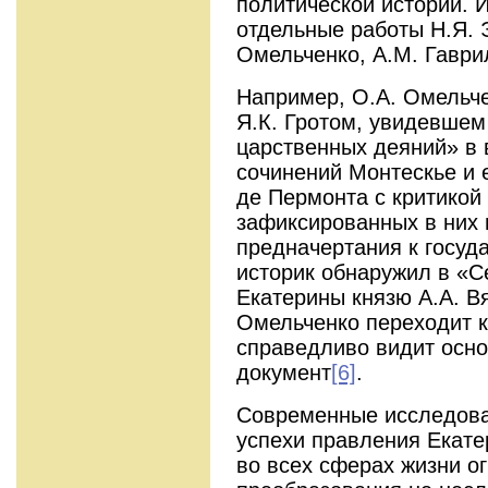
политической истории. 
отдельные работы Н.Я. 
Омельченко
, А
.M. Гавр
Например, О.А. Омельче
Я.К. Гротом, увидевше
царственных деяний» в 
сочинений Монтескье и 
де Пермонта с критикой
зафиксированных в них 
предначертания к госуд
историк обнаружил в «
Екатерины князю А.А. В
Омельченко переходит к
справедливо видит осн
документ
[6]
.
Современные исследова
успехи правления Екате
во всех сферах жизни о