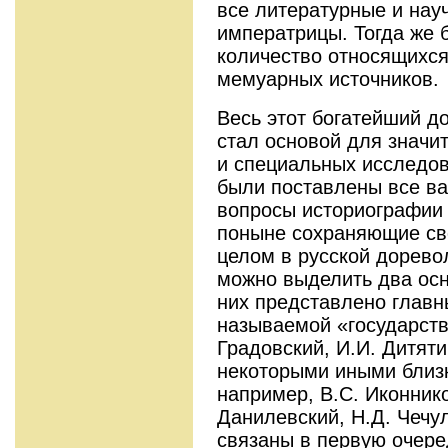
все литературные и нау
императрицы. Тогда же
количество относящихся
мемуарных источников.
Весь этот богатейший д
стал основой для значит
и специальных исследов
были поставлены все в
вопросы историографии 
поныне сохраняющие св
целом в русской дорев
можно выделить два ос
них представлено главн
называемой «государств
Градовский, И.И. Дитяти
некоторыми иными близк
например, B.C. Иконн
Данилевский, Н.Д. Чечу
связаны в первую очере