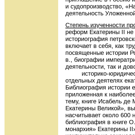
и судопроизводство, «На
деятельность Уложенной
Степень изученности пр
реформ Екатерины II не
историография петровск
включает в себя, как тр
посвященные истории Ро
в., биографии императр
деятельности, так и до
историко-юридической
отдельных деятелях ека
Библиография истории е
приложенная к наиболее
тему, книге Исабель де 
Екатерины Великой», вы
насчитывает около 600 
библиография в книге О
монархия» Екатерины II»