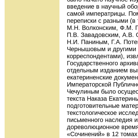
введение в научный обо
самой императрицы. По
переписки с разными (в
М.Н. Волконским, Ф.М. 
П.В. Завадовским, А.В.
Н.И. Паниным, Г.А. Пот
Чернышовым и другими 
корреспондентами), изв
Государственного архив
отдельным изданием вы
екатериненские докумен
Императорской Публичной
Чечулиным было осущес
текста Наказа Екатерин
подготовительные матер
текстологическое иссле
письменного наследия 
дореволюционное время
«Сочинений» в 12 томах