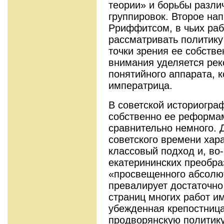
теории» и борьбы разли
группировок. Второе на
Рриффитсом, в чьих раб
рассматривать политику
точки зрения ее собств
внимания уделяется рек
понятийного аппарата, 
императрица.
В советской историограф
собственно ее реформа
сравнительно немного. 
советского времени хара
классовый подход и, во
екатерининских преобра
«просвещенного абсолю
превалирует достаточно
страниц многих работ и
убежденная крепостница
продворянскую политику