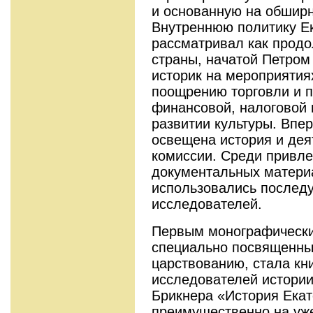
и основанную на обшир
Внутреннюю политику Е
рассматривал как прод
страны, начатой Петром
историк на мероприятия
поощрению торговли и 
финансовой, налоговой 
развитии культуры. Впе
освещена история и дея
комиссии. Среди привл
документальных материа
использовались послед
исследователей.
Первым монографически
специально посвященны
царствованию, стала кн
исследователей истории 
Брикнера «История Екат
преимущественно на уже