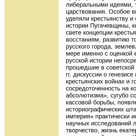
либеральными идеями, 
царствования. Особое в
уделяли крестьянству и 
истории Пугачевщины, к
свете концепции крестья
восстаниям, развитию т
русского города, земле
мере именно с оценкой 
русской истории непоср
прошедшие в советской
гг. дискуссии о генезис
крестьянских войнах и г
сосредоточенность на к
абсолютизма», сугубо с
кассовой борьбы, появл
историографических шт
империя» практически и
научных исследований л
творчество, жизнь екат