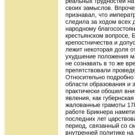
реальных трудностей на
своих замыслов. Впроче
признавал, что императ
следила за ходом всех 
народному благосостоя
крестьянском вопросе, 
крепостничества и допус
лежит некоторая доля от
ухудшение положения м
не сознавать в то же вр
препятствовали провед
Относительно подробно
области образования и 
практически обошел вн
явления, как губернская
жалованные грамоты 178
работе Брикнера намет
последних лет царствов
период, связанный со с
внутренней политике на