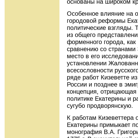
основаны на широком кр
Особенное влияние на о
городовой реформы Ека
политические взгляды. Т
из общего представлени
форменного города, как
сравнению со странами
место в его исследовани
установлении Жалованно
всесословности русского
ряде работ Кизеветте и
России и позднее в эми
концепция, отрицающая 
политике Екатерины и р
сугубо продворянск
К работам Кизеветтера 
Екатерины примыкает п
монография В.А. Григор