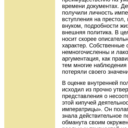
времени документах. Де
получили личность импе
вступления на престол,
внуком, подробности жи
внешняя политика. В ц
носит скорее описатель
характер. Собственные 
немногочисленны и лако
аргументация, как прави
тем многие наблюдения 
потеряли своего значени
В оценке внутренней по
исходил из
прочно утве
представления о несоот
этой кипучей деятельно
императрицы». Он полаг
знала действительное п
обманута своим окружен