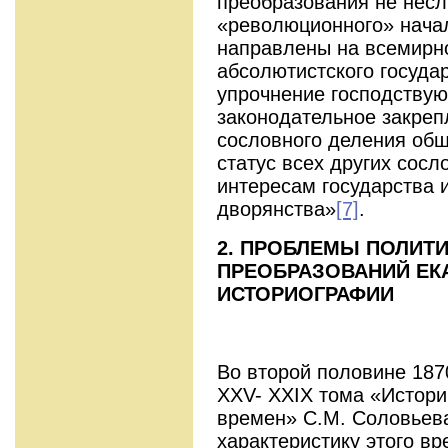
преобразования не несл
«революционного» начал
направлены на всемирн
абсолютистского госуда
упрочнение господствую
законодательное закреп
сословного деления общ
статус всех других сос
интересам государства 
дворянства»
[7]
.
2. ПРОБЛЕМЫ ПОЛИТ
ПРЕОБРАЗОВАНИЙ Е
ИСТОРИОГРАФИИ
Во второй половине 187
XXV- XXIX тома «Истори
времен» С.М. Соловьев
характеристику этого вр