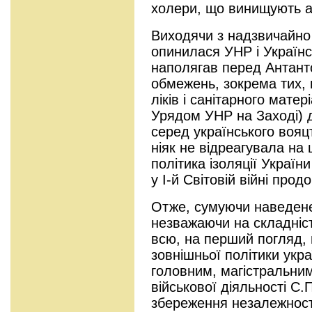
холери, що винищують ар
Виходячи з надзвичайно
опинилася УНР і Українс
наполягав перед Антант
обмежень, зокрема тих,
ліків і санітарного мате
Урядом УНР на Заході) 
серед українського воя
ніяк не відреагувала на
політика ізоляції Укра
у І-й Світовій війні про
Отже, сумуючи наведене
незважаючи на складність
всю, на перший погляд, 
зовнішньої політики укра
головним, магістральни
військової діяльності С
збереження незалежності