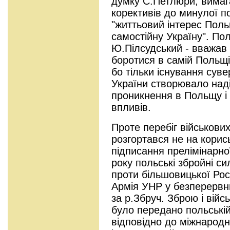
думку С.Петлюри, вимага
корективів до минулої по
"життьовий інтерес Поль
самостійну Україну". Пол
Ю.Пілсудський - вважав 
боротися в самій Польщі
бо тільки існування сув
України створювало над
проникнення в Польщу і
впливів.
Проте перебіг військових
розгортався не на корис
підписання прелімінарної
року польські збройні си
проти більшовицької Росі
Армія УНР у безперервн
за р.Збруч. Зброю і вій
було передано польській
відповідно до міжнародн