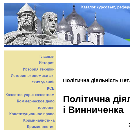
Каталог курсовых, рефер
Главная
История
История техники
История экономики эк-
Політична діяльність Пе
ских учений
КСЕ
Качество упр-е качеством
Політична дія
Коммерческое дело
і Винниченка
торговля
Конституционное право
Криминалистика
Криминология