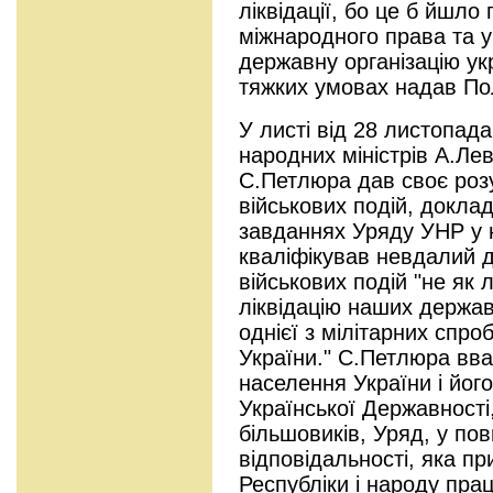
ліквідації, бо це б йшло
міжнародного права та 
державну організацію ук
тяжких умовах надав По
У листі від 28 листопада
народних міністрів А.Ле
С.Петлюра дав своє розу
військових подій, докла
завданнях Уряду УНР у 
кваліфікував невдалий д
військових подій "не як 
ліквідацію наших державн
однієї з мілітарних спр
України." С.Петлюра вв
населення України і йог
Української Державності
більшовиків, Уряд, у пов
відповідальності, яка пр
Республіки і народу пра