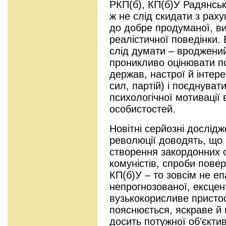
РКП(б), КП(б)У Радянськ
ж не слід скидати з рах
до добре продуманої, ви
реалістичної поведінки. В
слід думати – вроджени
проникливо оцінювати под
держав, настрої й інтере
сил, партій) і поєднува
психологічної мотивації 
особистостей.
Новітні серйозні дослідж
революції доводять, що
створення закордонних о
комуністів, спроби повер
КП(б)У – то зовсім не е
непрогнозованої, ексцен
вузькокорисливе пристос
пояснюється, яскраве й
досить потужної об’єктив