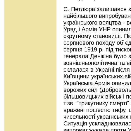
С. Петлюра залишався з 
найбільшого випробуванн
українського вояцтва - в
Уряд і Армія УНР опини
скрутному становищі. Пі
серпневого походу об`єд
серпня 1919 р. під тиск
генерала Денікіна було
зовнішньополітична та ві
склалася в Україні післ
Київщини українських ві
Українська Армія опинил
ворожих сил (Добровольчо
більшовицьких військ і п
т.зв. "трикутнику смерті
вражені пошестю тифу, 
чисельності українських 
Ситуація ускладнювалася
запроваджувала проти У