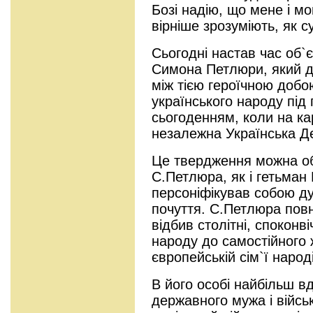
Бозі надію, що мене і мо
вірніше зрозуміють, як с
Сьогодні настав час об`є
Симона Петлюри, який д
між тією героїчною добо
українського народу під
сьогоденням, коли на ка
незалежна Українська Д
Це твердження можна об
С.Петлюра, як і гетьман
персоніфікував собою ду
почуття. С.Петлюра повні
відбив столітні, споконв
народу до самостійного ж
європейській сім`ї народ
В його особі найбільш 
державного мужа і війсь