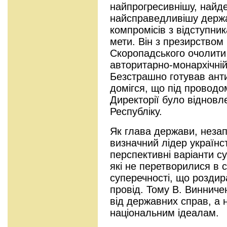
найпрогресивнішу, найд
найсправедливішу держа
компромісів з відступник
мети. Він з презирством
Скоропадського очолити 
авторитарно-монархічній 
Безстрашно готував ант
домігся, що під проводо
Директорії було відновл
Республіку.
Як глава держави, незап
визначний лідер українст
перспективні варіанти су
які не перетворилися в 
суперечності, що роздир
провід. Тому В. Винниче
від державних справ, а 
національним ідеалам.