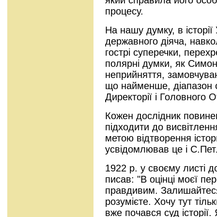
процесу.
На нашу думку, в історії
державного діяча, навкол
гострі суперечки, перехр
полярні думки, як Симон
неприйняття, замовчуван
що найменше, діапазон 
Директорії і Головного 
Кожен дослідник повинен
підходити до висвітлення 
метою відтворення істор
усвідомлював це і С.Пе
1922 р. у своєму листі 
писав: "В оцінці моєї пе
правдивим. Залишайтеся 
розумієте. Хочу тут тіл
вже почався суд історії.