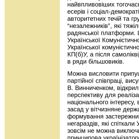
найвпливовіших тогочасн
есерів і соціал-демократ
авторитетних течій та гру
“незалежників”, які тяжі
радянської платформи.
Української Комуністичної
Української комуністично
КП(б)У, а після самолікв
в ряди більшовиків.
Можна висловити припу
партійної співпраці, вис
В. Винниченком, відкрил
перспективу для реалізац
національного інтересу,
засад у вітчизняне держ
формування застережних
негараздів, які спіткали 
зовсім не можна виключи
принципова українізатор