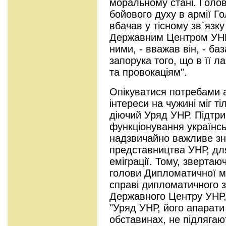
моральному стані. Голо
бойового духу в армії Г
вбачав у тісному зв`язку 
Державним Центром УНР.
ними, - вважав він, - баз
запорука того, що в її л
та провокаціям".
Опікуватися потребами а
інтереси на чужині міг т
діючий Уряд УНР. Підтр
функціонування українсь
надзвичайно важливе зн
представництва УНР, для
еміграції. Тому, зверта
голови Дипломатичної мі
справі дипломатичного з
Державного Центру УНР,
"Уряд УНР, його апарати і
обставинах, не підлягаю