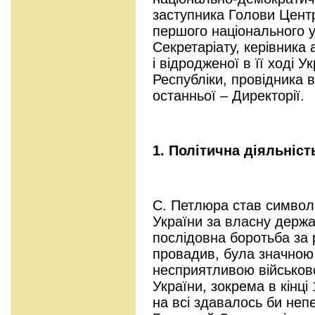
заступника Голови Цент
першого національного 
Секретаріату, керівника
і відродженої в її ході У
Республіки, провідника в
останньої – Директорії.
1. Політична діяльніс
С. Петлюра став символ
України за власну держав
послідовна боротьба за р
провадив, була значною
несприятливою військов
України, зокрема в кінці
на всі здавалось би неп