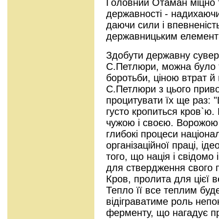
Головний Отаман міцно 
державності - надихаючи
даючи сили і впевненіст
державницьким елемента
Здобути державну сувере
С.Петлюри, можна було 
боротьби, ціною втрат й 
С.Петлюри з цього прив
процитувати їх ще раз: 
густо кропиться кров`ю.
чужою і своєю. Ворожою 
глибокі процеси націона
організаційної праці, іде
того, що нація і свідомо
для ствердження свого 
Кров, пролита для цієї в
Тепло її все теплим буде
відіграватиме роль непо
ферменту, що нагадує пр