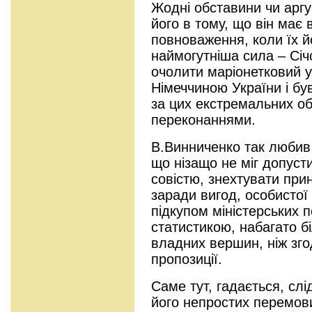
Жодні обставини чи арг
його в тому, що він має 
повноваження, коли їх 
наймогутніша сила – Січо
очолити маріонетковий 
Німеччиною України і був
за цих екстремальних о
переконаннями.
В.Винниченко так любив 
що нізащо не міг допуст
совістю, знехтувати при
заради вигод, особистої 
підкупом міністерських п
статистикою, набагато б
владних вершин, ніж зго
пропозиції.
Саме тут, гадається, слі
його непростих перемови