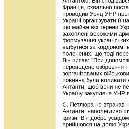
Антантою. Він сподівавс
Франція, схвально поста
проводив Уряд УНР прот
Україні організувати її 
що майже всі терени Укра
захоплені ворожими арм
формування українських
відбутися за кордоном, в
полонених, що тоді переб
Він писав: "При допомоз
переведено озброєння і 
зорганізованих військови
повинна була впливати н
Антанти, щоб вони не п
Україну закуплене УНР в
С. Петлюра не втрачав н
Антанти, наполегливо ш
кризи. Він добре усвідо
прийшовся на долю Укра