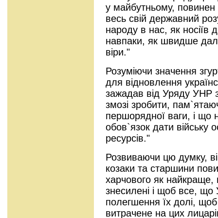
у майбутньому, повинен 
весь свій державний розу
народу в нас, як носіїв 
навпаки, як швидше дала
віри."
Розуміючи значення згурт
для відновлення українс
зажадав від Уряду УНР з
змозі зробити, пам`ятаю
першорядної ваги, і що
обов`язок дати війську 
ресурсів."
Розвиваючи цю думку, ві
козаки та старшини повин
харчового як найкраще, 
знесилені і щоб все, що
полегшення їх долі, щоб 
витрачене на цих лицарів