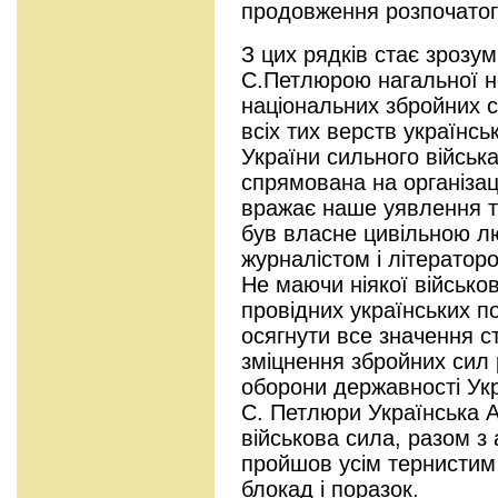
продовження розпочатог
З цих рядків стає зрозу
С.Петлюрою нагальної н
національних збройних с
всіх тих верств українс
України сильного військ
спрямована на організац
вражає наше уявлення 
був власне цивільною 
журналістом і літераторо
Не маючи ніякої військово
провідних українських пол
осягнути все значення 
зміцнення збройних сил р
оборони державності Ук
С. Петлюри Українська 
військова сила, разом з
пройшов усім тернистим
блокад і поразок.