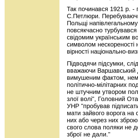
Так починався 1921 р. - 
С.Петлюри. Перебуваюч
Польщі напівлегальному
повсякчасно турбувався 
свідомим українським в
символом нескореності н
вірності національно-виз
Підводячи підсумки, слід
вважаючи Варшавський д
вимушеним фактом, нем
політично-мілітарних поді
не штучним утвором пол
злої волі", Головний О
УНР "пробував підписат
мати зайвого ворога на 
них або через них зброю
свого слова поляки не 
зброї не дали."