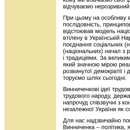
відчуваємо нерозривний 
При цьому на особливу в
послідовність, принципо
відстоював модель наці
втілену в Українській На
поєднання соціальних (н
(національних) начал з 
і традиціями. За великим
який значною мірою реал
розвинутої демократії і 
торуємо шлях сьогодні.
Винниченкові ідеї трудо
трудового народу, держав
напрочуд співзвучні з к
незалежної України як с
Для нас надзвичайно пок
Винниченка – політика, 