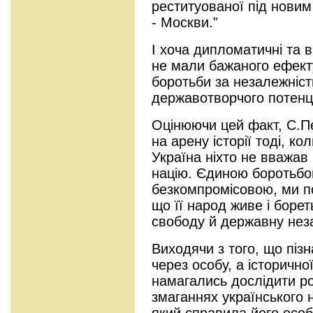
реституованої під нови
- Москви."
І хоча дипломатичні та 
не мали бажаного ефект
боротьби за незалежніст
державотворчого потенціа
Оцінюючи цей факт, С.П
на арену історії тоді, ко
Україна ніхто не вважав
націю. Єдиною боротьбо
безкомпромісовою, ми по
що її народ живе і борет
свободу й державну неза
Виходячи з того, що піз
через особу, а історично
намагались дослідити р
змаганнях українського 
який справила його особи