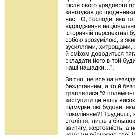
після свого урядового п
занотував до щоденника
нас: “О, Господи, яка то
відродження національно
історичній перспективі 
собою зрозумілою, з як
зусиллями, хитрощами, 
й сміхом доводиться тяг
складати його в той буд
наші нащадки…”.
Звісно, не все на незві
бездоганним, а то й без
траплялися “й полемічні
заступити це нашу висок
підмурки тієї будови, як
поколінням?! Труднощі, 
століття, лише з більш
звитягу, жертовність, а 
кому ми вбачаємо свої і