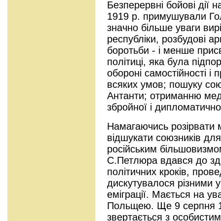
Безперервні бойові дії 
1919 р. примушували Го
значно більше уваги ви
республіки, розбудові ар
боротьби - і менше прис
політиці, яка була підпо
обороні самостійності і 
всяких умов; пошуку союз
Антанти; отриманню мед
збройної і дипломатично
Намагаючись розірвати м
відшукати союзників дл
російським більшовизмом
С.Петлюра вдався до зд
політичних кроків, пров
дискутувалося різними у
еміграції. Мається на ув
Польщею. Ще 9 серпня 1
звертається з особисти