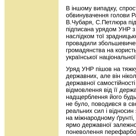
В іншому випадку, спрос
обвинувачення голови Р
В.Чубаря, С.Петлюра пі
підписана урядом УНР з
наслідком тої зрадницько
провадили збольшевичен
громадянства на корист
української національної
Уряд УНР пішов на тяжку
державних, але він ніколи
державної самостійності 
відмовлення від її держ
надщерблення його будь
не було, поводився в сво
реальних сил і відносин 
на міжнародному ґрунті,
ярмо державної залежнос
поневолення перефарбов