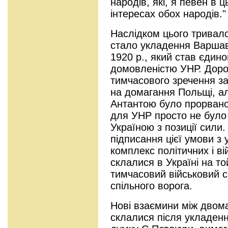
народів, які, я певен в 
інтересах обох народів."
Наслідком цього тривал
стало укладення Варшав
1920 р., який став єди
домовленістю УНР. Доро
тимчасового зречення за
на домагання Польщі, а
Антантою було прорвано.
для УНР просто не було
Україною з позиції сил
підписання цієї умови з 
комплекс політичних і в
склалися в Україні на то
тимчасовий військовий 
спільного ворога.
Нові взаємини між двом
склалися після укладен