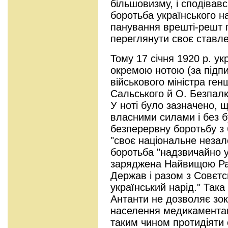
більшовизму, і сподівав
боротьба українського н
панування врешті-решт 
переглянути своє ставл
Тому 17 січня 1920 р. ук
окремою нотою (за підп
військового міністра ге
Сальського й О. Безпалк
У ноті було зазначено, 
власними силами і без б
безперервну боротьбу з
"своє національне незал
боротьба "надзвичайно 
заряджена Найвищою Ра
Держав і разом з Совєт
український нарід." Так
Антанти не дозволяє зок
населення медикаментам
таким чином протидіяти 