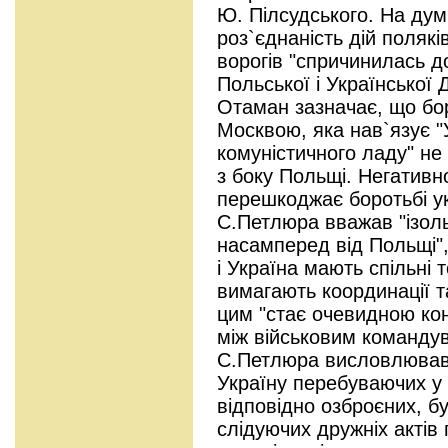
Ю. Пілсудського. На ду
роз`єднаність дій поляків
ворогів "спричинилась д
Польської і Української
Отаман зазначає, що бор
Москвою, яка нав`язує "
комуністичного ладу" не
з боку Польщі. Негатив
перешкоджає боротьбі ук
С.Петлюра вважав "ізольо
насамперед від Польщі"
і Україна мають спільні т
вимагають координації та
цим "стає очевидною кон
між військовим командув
С.Петлюра висловлював 
Україну перебуваючих у
відповідно озброєних, 
слідуючих дружніх актів 