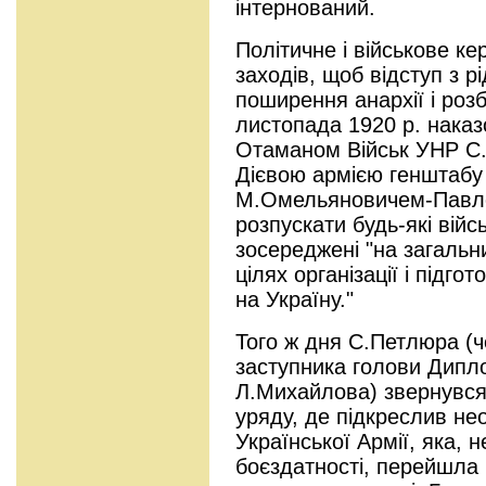
інтернований.
Політичне і військове к
заходів, щоб відступ з р
поширення анархії і розб
листопада 1920 р. нака
Отаманом Військ УНР С
Дієвою армією генштабу
М.Омельяновичем-Павле
розпускати будь-які війсь
зосереджені "на загальн
цілях організації і підго
на Україну."
Того ж дня С.Петлюра (
заступника голови Дипло
Л.Михайлова) звернувся
уряду, де підкреслив не
Української Армії, яка, н
боєздатності, перейшла