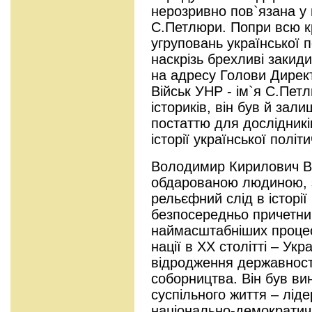
нерозривно пов`язана у 
С.Петлюри. Попри всю к
угруповань української по
наскрізь брехливі закид
на адресу Голови Директ
Військ УНР - ім`я С.Пет
істориків, він був й за
постаттю для дослідників
історії української політ
Володимир Кирилович Ви
обдарованою людиною, з
рельєфний слід в історії
безпосередньо причетни
наймасштабніших процесі
нації в ХХ столітті – Укр
відродження державності,
соборництва. Він був ви
суспільного життя – ліде
національно-демократич