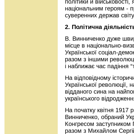
політики й військовості,
національним героям - п
суверенних держав світу
2.
Політична діяльніст
В. Винниченко дуже шви
місце в національно-виз
Української соціал-демок
разом з іншими революц
і наближає час падіння 
На відповідному історич
Української революції, н
відданого сина на найпо
українського відроджен
На початку квітня 1917
Винниченко, обраний Ук
Конгресом заступником 
разом з Михайлом Серг