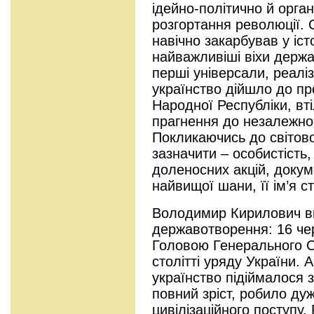
ідейно-політично й орган
розгортання революції.
навічно закарбував у іс
найважливіші віхи держа
перші універсали, реаліз
українство дійшло до п
Народної Республіки, вті
прагнення до незалежно
Покликаючись до світово
зазначити – особистість,
доленосних акцій, докум
найвищої шани, її ім’я 
Володимир Кирилович в
державотворення: 16 че
Головою Генерального С
столітті уряду України. 
українство підіймалося 
повний зріст, робило дуж
цивілізаційного поступу.