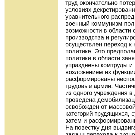
труд окончательно поте
условиях декретирован
уравнительного распред
военный коммунизм пол
возможности в области 
производства и регулир
осуществлен переход к 
политике. Это предпола
политики в области зан
упразднены комтруды и 
возложением их функции
расформированы неспос
трудовые армии. Частич
из одного учреждения в 
проведена демобилизаци
освобожден от массовой
категорий трудящихся, 
затем и расформированы
На повестку дня выдви
задачи перехода к экон