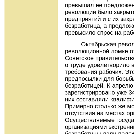
превышал ее предложен
революции было закрыт
предприятий и с их зак
безработица, а предлож
превысило спрос на раб
Октябрьская револю
революционной ломке о
Советское правительст
о труде удовлетворило 
требования рабочих. Эт
предпосылки для борьб
безработицей. К апрелю
зарегистрировано уже 3
них составляли квалиф
Примерно столько же мо
отсутствия на местах ор
Осуществляемые госуда
организациями экстрен
безработицы дали полож