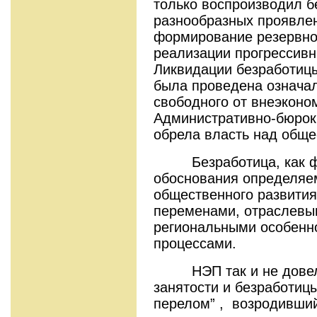
только воспроизводил б
разнообразных проявлен
формирование резервной
реализации прогрессивн
Ликвидации безработицы
была проведена означал
свободного от внеэконо
Административно-бюрок
обрела власть над обще
Безработица, как ф
обоснования определяе
общественного развития
переменами, отраслевы
региональными особенн
процессами.
НЭП так и не довел 
занятости и безработиц
перелом” , возродивши