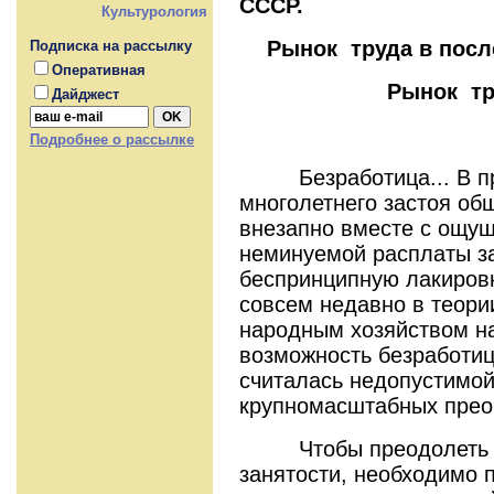
СССР.
Культурология
Рынок труда в посл
Подписка на рассылку
Оперативная
Рынок тр
Дайджест
Подробнее о рассылке
Безработица... В пр
многолетнего застоя об
внезапно вместе с ощущ
неминуемой расплаты з
беспринципную лакировк
совсем недавно в теори
народным хозяйством н
возможность безработиц
считалась недопустимой
крупномасштабных прео
Чтобы преодолеть до
занятости, необходимо п