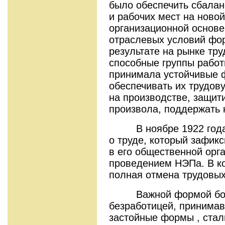
было обеспечить сбалан
и рабочих мест на ново
организационной основе
отраслевых условий фо
результате на рынке тр
способные группы работ
принимала устойчивые 
обеспечивать их трудов
на производстве, защит
произвола, поддержать 
В ноябре 1922 года б
о труде, который зафик
в его общественной орг
проведением НЭПа. В к
полная отмена трудовых
Важной формой борь
безработицей, принимав
застойные формы , ста