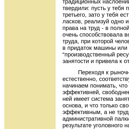
традиционных наслоений
твердили: пусть у тебя по
третьего, зато у тебя ест
ласков, реализуй одно и
права на труд - в полно
очень способствовала 
труда, при которой чело
в придаток машины или 
“производственный ресу
занятости и привела к 
Переходя к рыночной
естественно, соответст
начинаем понимать, что
эффективней, свободнее
ней имеет система заня
основа, и что только св
эффективным, а не тру
административной палки
результате уголовного н