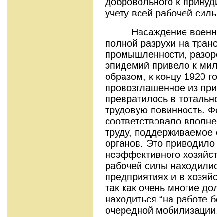
добровольного к принуд
учету всей рабочей силы
Hасаждение военного
полной разрухи на тран
промышленности, разоре
эпидемий привело к мил
образом, к концу 1920 г
провозглашенное из при
превратилось в тоталь
трудовую повинность. Ф
соответствовало вполне
труду, поддерживаемое
органов. Это приводило 
неэффективного хозяйс
рабочей силы находилис
предприятиях и в хозяйс
так как очень многие д
находиться “на работе б
очередной мобилизации