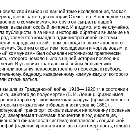
новила свой выбор на данной теме исследования, так как
ериод очень важен для истории Отечества. В последние го
«военного коммунизма», которую он сыграл в нашей
ике, вызывает особый интерес. И видимо, это не случайно.
а публицисты, а за ними и историки обратили внимание на
то ряд элементов командно-административной системы
ления народным хозяйством восходит к эпохе «военного
низма». За этим открытием последовали и «оргвыводы», и
ный коммунизм» был объявлен источником практически
зла, которого немало было в нашей истории последних
илетий. В условиях гражданской войны большевики
риняли попытку непосредственного перехода к грубому,
тельному, бедному, казарменному коммунизму, от которого
ели отказываться.
 вышла из Гражданской войны 1918— 1920 гг. в состоянии
ека, избитого до полусмерти» (В. И. Ленин). Кризис имел
оронний характер: экономическая разруха (промышленность
оторым показателям отброшенная к уровню 1861 г.,
йствующий транспорт, сократившиеся наполовину посевны
ди, измеряемая тысячами процентов в год инфляция,
лившаяся финансовая система) дополнялась социальной
рофой (падение уровня жизни, высокая смертность, голод) 