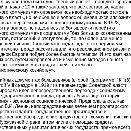
л: «у нас тогда был единственный расчет – победить врага»
й в начале 20-х также заявлял, что все составные части
ного коммунизма» определялись необходимостью отстоять
кую власть, но не обошел и вопрос об имевшихся иллюзиях
нных с перспективами «военного коммунизма». В 1923,
я на вопрос, не надеялись ли большевики перейти от
ного коммунизма» к социализму "без больших хозяйственн
тов, потрясений и отступлений, т.е. по более или менее
ящей линии», Троцкий утверждал: «да, в тот период мы
вительно твердо рассчитывали, что революционное развити
адной Европе пойдет более быстрым темпом. И это дает на
жность путем исправления и изменения методов нашего
ного коммунизма» придти к действительно
листическому хозяйству».
тийных документах большевиков (второй Программе РКП(б)
ой VIII съездом в 1919 г.) в первые годы Советской власти
ировала идея непосредственного перехода к социализму
редварительного периода, приспосабливающего старую
ику к экономике социалистической. Предполагалось, как
ал В.И. Ленин, непосредственным велением пролетарского
рства наладить государственное производство и
рственное распределение продуктов по - коммунистически 
уржуазной стране, в том числе с помощью средств,
ствованных у капиталистических государств, прежде всего