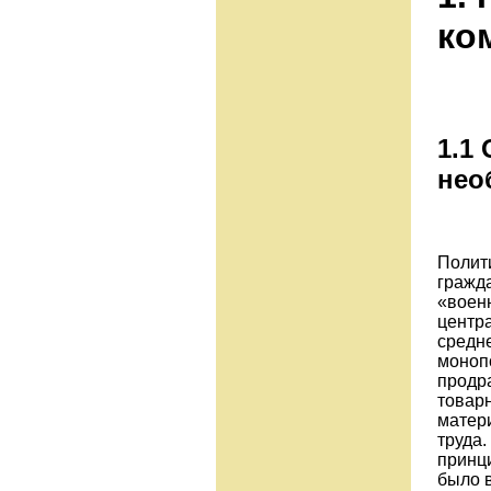
ко
1.1
нео
Полит
гражд
«воен
центр
средн
монопо
продр
товар
матер
труда.
принц
было в