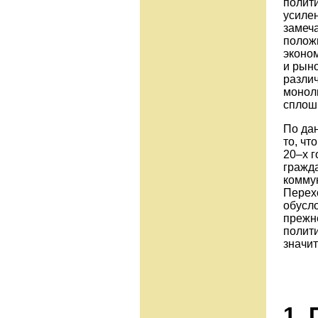
полити
усиле
замеч
положи
эконо
и рыно
различ
монол
сплошн
По да
то, чт
20–х г
гражда
комму
Перех
обусл
прежне
полити
значит
1.