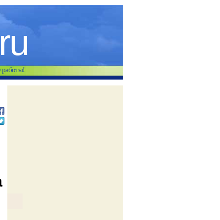
.ru
е работы!
а