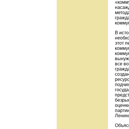
«комм
насаж
метод
гражда
комму
В ист
необх
этот п
комму
комму
вынуж
все во
гражд
созда
ресурс
подчи
госуда
предс
безры
оценк
партии
Ленины
Объяс