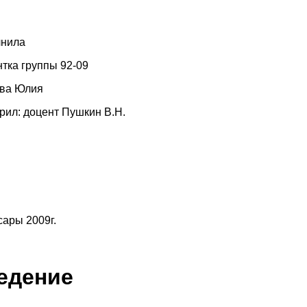
нила
тка группы 92-09
ва Юлия
рил: доцент Пушкин В.Н.
сары 2009г.
едение