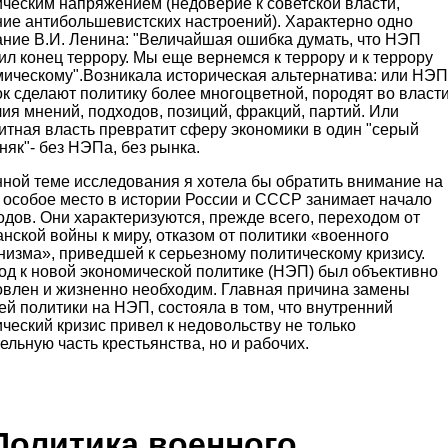
ческим напряжением (недоверие к советской власти,
ние антибольшевистских настроений). Характерно одно
ание В.И. Ленина: "Величайшая ошибка думать, что НЭП
л конец террору. Мы еще вернемся к террору и к террору
мическому".Возникала историческая альтернатива: или НЭП
к сделают политику более многоцветной, породят во власт
ия мнений, подходов, позиций, фракций, партий. Или
итная власть превратит сферу экономики в один "серый
як"- без НЭПа, без рынка.
нной теме исследования я хотела бы обратить внимание на
о особое место в истории России и СССР занимает начало
одов. Они характеризуются, прежде всего, переходом от
нской войны к миру, отказом от политики «военного
низма», приведшей к серьезному политическому кризису.
од к новой экономической политике (НЭП) был объективно
овлен и жизненно необходим. Главная причина замены
й политики на НЭП, состояла в том, что внутренний
ческий кризис привел к недовольству не только
ельную часть крестьянства, но и рабочих.
 Политика военного