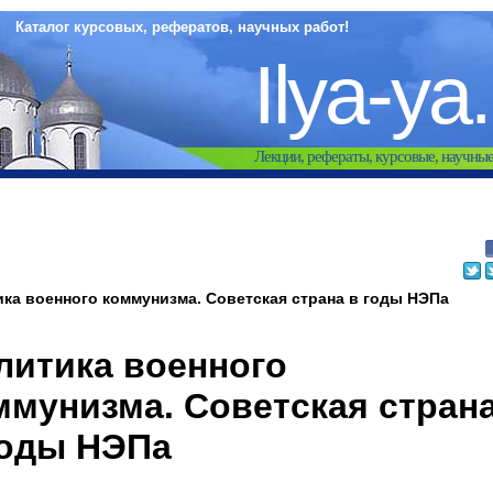
Каталог курсовых, рефератов, научных работ!
Ilya-ya
Лекции, рефераты, курсовые, научны
ка военного коммунизма. Советская страна в годы НЭПа
литика военного
ммунизма. Советская стран
годы НЭПа