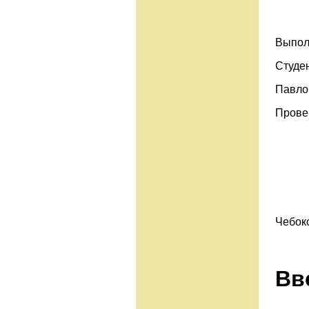
Выпол
Студен
Павло
Прове
Чебок
Вв