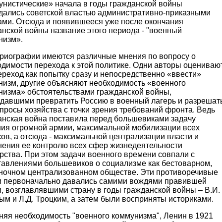
унистические» начала в годы гражданской войны
дались советской властью административно-приказными
ами. Отсюда и появившееся уже после окончания
нской войны название этого периода - "военный
низм».
ориографии имеются различные мнения по вопросу о
одимости перехода к этой политике. Одни авторы оцениваю
ереход как попытку сразу и непосредственно «ввести»
низм, другие объясняют необходимость «военного
низма» обстоятельствами гражданской войны,
давшими превратить Россию в военный лагерь и разрешат
просы хозяйства с точки зрения требований фронта. Ведь
анская война поставила перед большевиками задачу
ния огромной армии, максимальной мобилизации всех
ов, а отсюда - максимальной централизации власти и
нения ее контролю всех сфер жизнедеятельности
рства. При этом задачи военного времени совпали с
тавлениями большевиков о социализме как бестоварном,
ночном централизованном обществе. Эти противоречивые
и первоначально давались самими вождями правившей
, возглавлявшими страну в годы гражданской войны – В.И.
м и Л.Д. Троцким, а затем были восприняты историками.
няя необходимость "военного коммунизма", Ленин в 1921