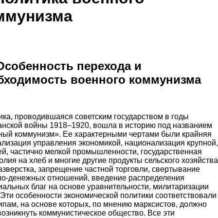
ммунизма
 Особенность перехода и
бходимость военного коммунизма
ика, проводившаяся советским государством в годы
анской войны 1918–1920, вошла в историю под названием
ный коммунизм». Ее характерными чертами были крайняя
ализация управления экономикой, национализация крупной,
ей, частично мелкой промышленности, государственная
лия на хлеб и многие другие продукты сельского хозяйства
азверстка, запрещение частной торговли, свертывание
но-денежных отношений, введение распределения
иальных благ на основе уравнительности, милитаризации
 Эти особенности экономической политики соответствовали
ипам, на основе которых, по мнению марксистов, должно
озникнуть коммунистическое общество. Все эти