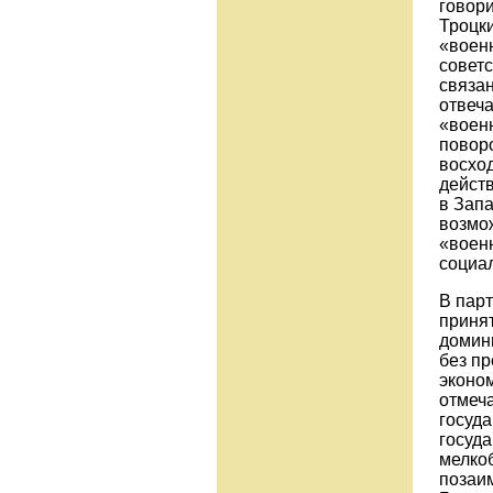
говори
Троцки
«воен
советс
связа
отвеча
«воен
поворо
восход
дейст
в Зап
возмо
«воен
социа
В пар
принят
домин
без п
эконом
отмеч
госуда
госуда
мелкоб
позаим