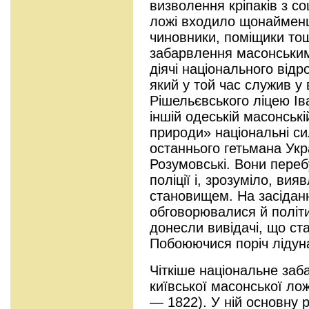
визволення кріпаків з со
ложі входило щонайменш
чиновники, поміщики то
забарвлення масонським
діячі національного від
який у той час служив у 
Рішельєвського ліцею І
іншій одеській масонські
природи» національні с
останнього гетьмана Укр
Розумовські. Вони переб
поліції і, зрозуміло, в
становищем. На засідан
обговорювалися й політи
донесли вивідачі, що ст
Побоюючися поріч лідун
Чіткіше національне заб
київської масонської ло
— 1822). У ній основну 