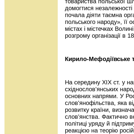
товариства польської шл
домогтися незалежності 
почала діяти таємна орг
польського народу», її о
містах і містечках Волин
розгрому організації в 18
Кирило-Мефодіївське 
На середину XIX ст. у н
східнослов'янських наро
основних напрями. У Рос
слов'янофільства, яка 
розвитку країни, визнача
слов'янства. Фактично в
політиці уряду й підтри
реакцією на теорію росі