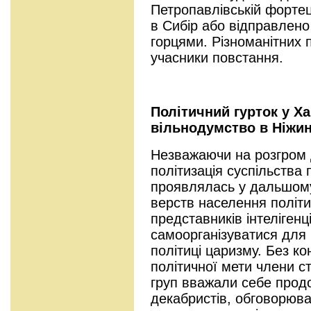
Петропавлівській фортец
в Сибір або відправлено
горцями. Різноманітних 
учасники повстання.
Політичний гурток у Ха
вільнодумство в Ніжинс
Незважаючи на розгром д
політизація суспільства
проявлялась у дальшому
верств населення політи
представників інтелігенці
самоорганізуватися для 
політиці царизму. Без кон
політичної мети члени с
груп вважали себе прод
декабристів, обговорюва