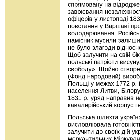
спрямовану на відродже
завоювання незалежності
офіцерів у листопаді 18
повстання у Варшаві про
володарювання. Російськ
намісник мусили залиши
не було злагоди відносн
Щоб залучити на свій бі
польські патріоти висун
свободу». Щойно створе
(Фонд народовий) вироб
Польщі у межах 1772 р. 
населення Литви, Білору
1831 р. уряд направив 
кавалерійський корпус 
Польська шляхта українс
висловлювала готовніст
залучити до своїх дій ук
меркантильних Міркуван