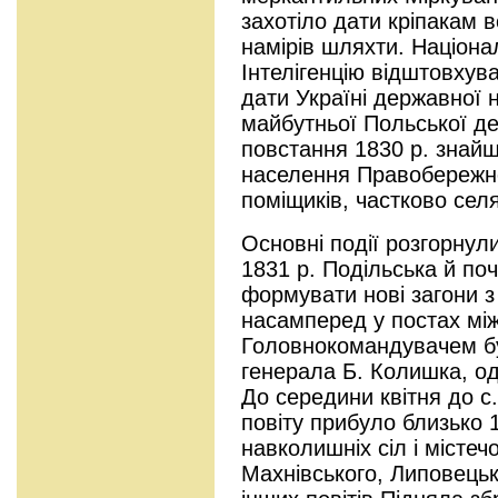
захотіло дати кріпакам в
намірів шляхти. Націона
Інтелігенцію відштовхув
дати Україні державної 
майбутньої Польської де
повстання 1830 р. знайш
населення Правобережно
поміщиків, частково селя
Основні події розгорнули
1831 р. Подільська й по
формувати нові загони з
насамперед у постах між
Головнокомандувачем бу
генерала Б. Колишка, 
До середини квітня до с
повіту прибуло близько 
навколишніх сіл і містеч
Махнівського, Липовецьк