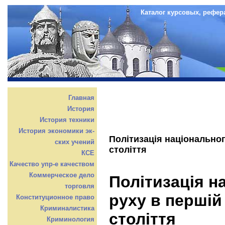
Каталог курсовых, рефер
Главная
История
История техники
История экономики эк-
Політизація національног
ских учений
століття
КСЕ
Качество упр-е качеством
Коммерческое дело
Політизація н
торговля
руху в першій
Конституционное право
Криминалистика
століття
Криминология