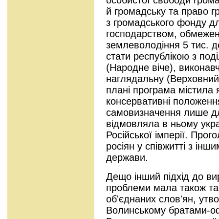
й громадську та право 
з громадського фонду дл
господарством, обмежен
землеволодіння 5 тис. д
стати республікою з под
(Народне віче), виконав
наглядальну (Верховний
плані програма містила я
консервативні положенн
самовизначення лише дл
відмовляла в ньому укр
Російської імперії. Про
росіян у співжитті з інш
держави.
Дещо інший підхід до ви
проблеми мала також та
об'єднаних слов'ян, утво
Волинському братами-оф