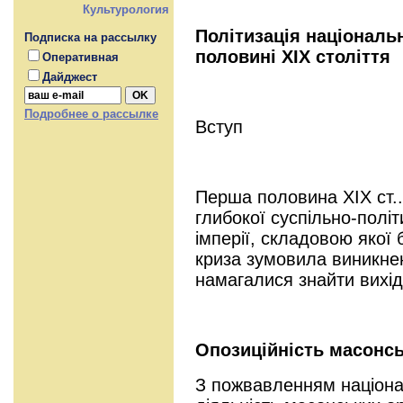
Культурология
Політизація національ
Подписка на рассылку
половині ХІХ століття
Оперативная
Дайджест
Подробнее о рассылке
Вступ
Перша половина XIX ст..
глибокої суспільно-політ
імперії, складовою якої 
криза зумовила виникнен
намагалися знайти вихід
Опозиційність масонс
З пожвавленням націона