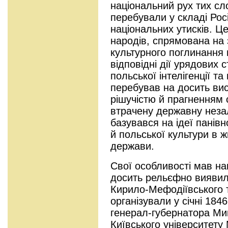
національний рух тих сл
перебували у складі Росі
національних утисків. Ц
народів, спрямована на 
культурного поглинання 
відповідні дії урядових 
польської інтелігенції т
перебував на досить вис
рішучістю й прагненням
втрачену державну неза
базувався на ідеї панівн
й польської культури в ж
держави.
Свої особливості мав нац
досить рельєфно виявило
Кирило-Мефодіївського т
організували у січні 184
генерал-губернатора Ми
Київського університету