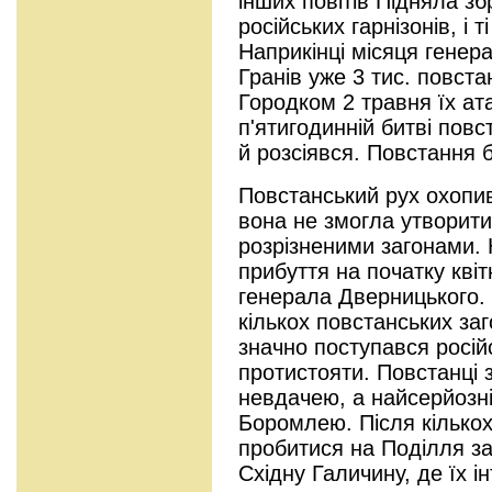
інших повітів Підняла з
російських гарнізонів, і 
Наприкінці місяця генера
Гранів уже 3 тис. повст
Городком 2 травня їх ат
п'ятигодинній битві повс
й розсіявся. Повстання
Повстанський рух охопив
вона не змогла утворити
розрізненими загонами. 
прибуття на початку кві
генерала Дверницького. 
кількох повстанських заг
значно поступався російс
протистояти. Повстанці 
невдачею, а найсерйозні
Боромлею. Після кілько
пробитися на Поділля з
Східну Галичину, де їх і