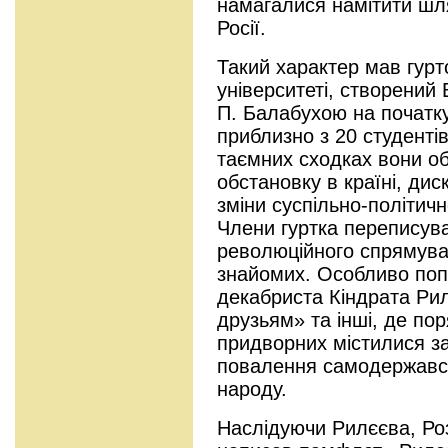
намагалися намітити шл
Росії.
Такий характер мав гурт
університеті, створений
П. Балабухою на початку
приблизно з 20 студентів
таємних сходках вони о
обстановку в країні, ди
зміни суспільно-політич
Члени гуртка переписув
революційного спрямува
знайомих. Особливо поп
декабриста Кіндрата Ри
друзьям» та інші, де пор
придворних містилися з
повалення самодержавс
народу.
Наслідуючи Рилєєва, Ро