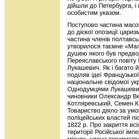
дійшли до Петербурга, і 
особистим указом.
Поступово частина масо
до дієвої опозиції цариз
частина членів полтавсько
утворилося таємне «Мал
душею якого був предво
Переяславського повіту 
Лукашевич. Як і багато 
поділяв ідеї Французько
національне свідомої укра
Однодумцями Лукашевич
чиновники Олександр Вел
Котляревський, Семен К
Товариство діяло за умо
поліцейських властей пі
1822 р. Про закриття всі
території Російської імп
місцях, члени товариств