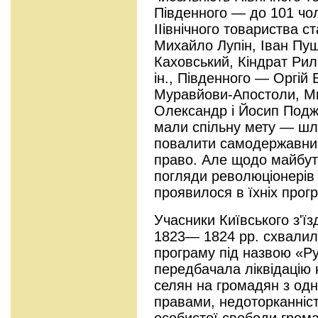
Південного — до 101 чо
ІІівнічного товариства ст
Михайло Лупін, Іван Пу
Каховський, Кіндрат Ри
ін., Південного — Оргій 
Муравйови-Апостоли, М
Олександр і Йосип Поджі
мали спільну мету — шл
повалити самодержавний 
право. Але щодо майбут
погляди революціонерів 
проявилося в їхніх прог
Учасники Київського з'ї
1823— 1824 pp. схвали
програму під назвою «Р
передбачала ліквідацію 
селян на громадян з од
правами, недоторканніст
особистої свободи грома