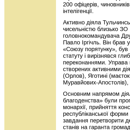
200 офіцерів, чиновників
інтелігенції.
Активно діяла Тульчинс
чисельністю близько ЗО 
головнокомандувача Др
Павло Іргічль. Він брав 
«Союзу порятунку», був
статуту і вирізнявся гл
переконаннями. Управа к
створених активними дія
(Орлов), Яготині (маєток
Муравйових-Апостолів), 
Основним напрямом дія
благоденства» були про
монархії, прийняття кон
республіканської форми 
завдання перетворити д
станів на гаранта грома