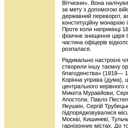
Вітчизни». Вона налічув
за мету з допомогою вій
державний переворот, вс
конституційну монархію і
Проте коли наприкінці 1
фізичне знищення царя 
частина офіцерів відколол
розпалася.
Радикально настроєні ч
створили іншу таємну о
благоденства» (1818— 18
Корінна управа (дума), 
центрального керівного 
Микита Муравйови, Серг
Апостоли, Павло Пестел
Якушкін, Сергій Трубецьк
підпорядковувалися місц
Москві, Кишиневі, Тульчи
гарнізонних містах. До 