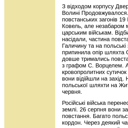
З відходом корпусу Две
Волині Продовжувалося.
повстанських загонів 19 
Ковель, але незабаром 
царським військам. Відб
насідали, частина повст
Галичину та на польські
припинила опір шляхта 
довше тримались повстан
з графом С. Ворцелем. А
кровопролитних сутичок 
вони відійшли на захід. 
польської шляхти на Жи
червня.
Російські війська перенес
землі. 26 серпня вони 
повстання. Багато польс
кордон. Через деякий ча