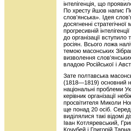
інтелігенція, що проявил
По хресту йшов напис П
слов'янська». Ідея слов'
досягненні стратегічної
прогресивній інтелігенці
до організації вступило т
росіян. Всього ложа нал
темою масонських Зібран
визволення слов'янських
владою Російської і Авст
Зате полтавська масонс
(1818—1819) основний н
національні проблеми У
керівник організації небі
просвітителя Миколи Но
ще понад 20 осіб. Сере
виділялися такі відомі ді
Іван Котляревський, Гри
Кочубей і Григорій Тарн