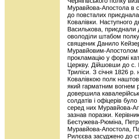
Чернігівського полку ви
Муравйова-Апостола в с.
до повсталих приєдналас
Ковалівки. Наступного д
Василькова, приєднали 
оволоділи штабом полку
священик Данило Кейзер
Муравйовим-Апостолом 
прокламацію у формі кате
Церкву. Дійшовши до с. 
Триліси. З січня 1826 р.
Ковалівкою полк наштовх
який гарматним вогнем р
довершила кавалерійська
солдатів і офіцерів бул
серед них Муравйова-Ап
зазнав поразки. Керівни
Бестужева-Рюміна, Петра
Муравйова-Апостола, Па
Рилєєва засуджено до с