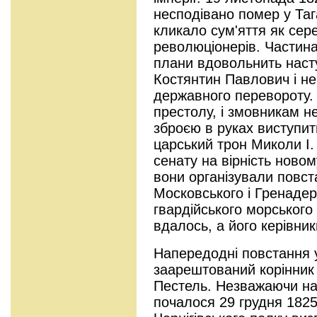
несподівано помер у Таг
кликало сум'яття як сере
революціонерів. Частина
плани вдовольнить наст
Костянтин Павлович і не
державного перевороту. 
престолу, і змовникам не
зброєю в руках виступит
царський трон Миколи І. 
сенату на вірність новом
вони організували повст
Московського і Гренадер
гвардійського морського
вдалось, а його керівни
Напередодні повстання у
заарештований корінник
Пестель. Незважаючи на 
почалося 29 грудня 1825 