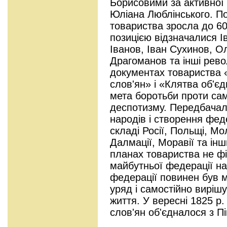
Борисовими за активної 
Юліана Люблінського. По
товариства зросла до 60
позицією відзначалися І
Іванов, Іван Сухинов, Ол
Драгоманов та інші рев
документах товариства 
слов'ян» і «Клятва об'є
мета боротьби проти сам
деспотизму. Передбачал
народів і створення фе
складі Росії, Польщі, Мол
Далмації, Моравії та інш
планах товариства не фі
майбутньої федерації на
федерації повинен був м
уряд і самостійно виріш
життя. У вересні 1825 р
слов'ян об'єдналося з П