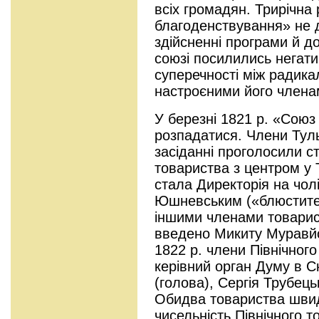
всіх громадян. Трирічна
благоденствування» не д
здійсненні програми й до
союзі посилились негатив
суперечності між радика
настроєними його члена
У березні 1821 р. «Союз
розпадатися. Члени Тул
засіданні проголосили с
товариства з центром у 
стала Директорія на чол
Юшневським («блюстител
іншими членами товарист
введено Микиту Муравйо
1822 р. члени Північног
керівний орган Думу в 
(голова), Сергія Трубець
Обидва товариства швид
чисельність Північного т