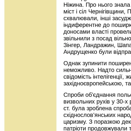
Ніжина. Про нього знала 
міст і сіл Чернігівщини
схвалювали, інші засуд
індиферентне до поширюв
доносами власті провели 
звільнили з посад вільн
Зінгер, Ландражин, Шапа
Андрущенко були відпра
Однак зупинити поширен
неможливо. Надто сильн
свідомість інтелігенції, 
західноєвропейською, так
Спроби об'єднання польс
визвольних рухів у 30-х 
ст. була зроблена спроб
східнослов'янських наро
царизму. З поразкою дек
патріоти продовжували т