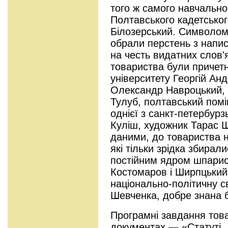
того ж самого навчально
Полтавського кадетсько
Білозерський. Символом
обрали перстень з напи
на честь видатних слов'
товариства були причетн
університету Георгій Ан
Олександр Навроцький, 
Тулуб, полтавський пом
однієї з санкт-петербур
Куліш, художник Тарас Ш
даними, до товариства н
які тільки зрідка збирал
постійним ядром шпарис
Костомаров і Ширпцький.
національно-політичну с
Шевченка, добре знана 
Програмні завдання това
документах — «Статуті...