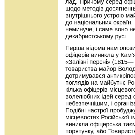
лад. Причому серед офіц
щодо методів досягненн
внутрішнього устрою ма
до національних окраїн.
неминуче, і саме воно н
декабристському русі.
Перша відома нам опозиц
офіцерів виникла у Кам'
«Залізні персні» (1815—
товариства майор Воло
дотримувався антикріпос
поглядів на майбутнє Ро
кілька офіцерів місцево
волелюбних ідей серед 
небезпечнішим, і органі
Подібні настрої пробудж
місцевостях Російської і
виникла офіцерська таєм
порятунку, або Товариств