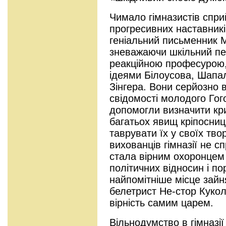
Чимало гімназистів спри
прогресивних наставникі
геніальний письменник 
зневажаючи шкільний п
реакційною професурою,
ідеями Білоусова, Шапа
Зінгера. Вони серйозно
свідомості молодого Гого
допомогли визначити кр
багатьох явищ кріпосниц
таврувати їх у своїх тво
вихованців гімназії не с
стала вірним охоронцем 
політичних відносин і по
найпомітніше місце зай
белетрист Не-стор Кукол
вірність самим царем.
Вільнодумство в гімназі