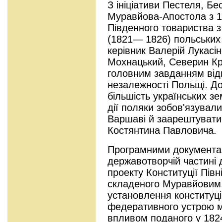
З ініціативи Пестеля, Б
Муравйова-Апостола з 1
Південного товариства 
(1821— 1826) польських
керівник Валерій Лукасі
Мохнацький, Северин Кр
головним завданням від
незалежності Польщі. До 
більшість українських зе
дії поляки зобов'язувал
Варшаві й заарештувати
Костянтина Павловича.
Програмними документам
державотворчій частині
проекту Конституції Півн
складеного Муравйовим.
установлення конституці
федеративного устрою м
впливом поданого у 182