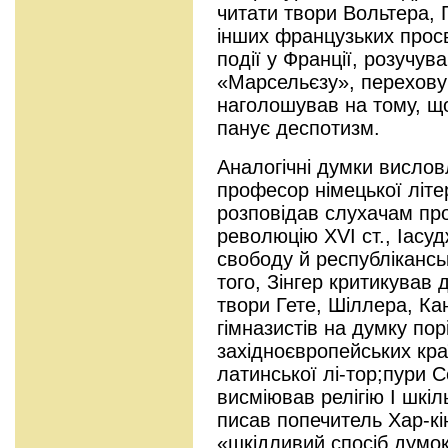
читати твори Вольтера, Г
інших французьких просв
події у Франції, розучув
«Марсельєзу», переховув
наголошував на тому, що
панує деспотизм.
Аналогічні думки вислов
професор німецької літе
розповідав слухачам пр
революцію XVI ст., Іасу
свободу й республікансь
того, Зінгер критикував
твори Гете, Шіллера, Ка
гімназистів на думку по
західноєвропейських кра
латинської лі-тор;пури
висміював релігію І шкіл
писав попечитель Хар-кі
«шкідливий спосіб думок