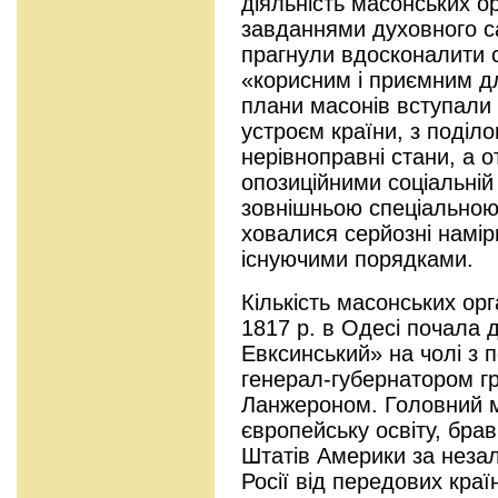
діяльність масонських ор
завданнями духовного 
прагнули вдосконалити с
«корисним і приємним дл
плани масонів вступали 
устроєм країни, з поділ
нерівноправні стани, а о
опозиційними соціальній 
зовнішньою спеціальною
ховалися серйозні намі
існуючими порядками.
Кількість масонських орг
1817 р. в Одесі почала 
Евксинський» на чолі з
генерал-губернатором 
Ланжероном. Головний м
європейську освіту, брав
Штатів Америки за незал
Росії від передових країн