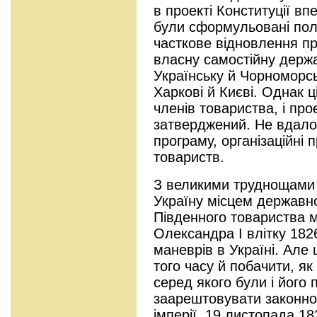
в проекті Конституції в
були сформульовані пол
часткове відновлення пр
власну самостійну держ
Українську й Чорноморс
Харкові й Києві. Однак 
членів товариства, і про
затверджений. Не вдало
програму, організаційні
товариств.
З великими труднощами
Україну місцем державн
Південного товариства 
Олександра І влітку 1826
маневрів в Україні. Але
того часу й побачити, як
серед якого були і його 
заарештовувати законно
імперії. 19 листопада 18