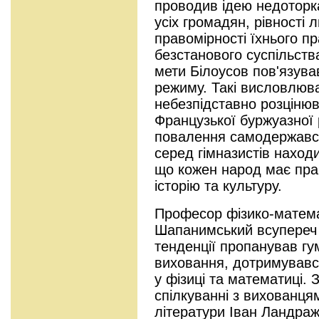
проводив ідею недоторк
усіх громадян, рівності
правомірності їхнього п
безстанового суспільств
мети Білоусов пов'язував
режиму. Такі висловлюв
небезпідставно розцінюв
Французької буржуазної 
повалення самодержавств
серед гімназистів наход
що кожен народ має пра
історію та культуру.
Професор фізико-матем
Шапанимський всупереч н
тенденції пропанував гу
виховання, дотримувався
у фізиці та математиці. 
спілкуванні з вихованц
літератури Іван Ландраж