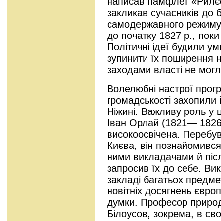
написав памфлет «Рилєє
закликав сучасників до 
самодержавного режиму. 
до початку 1827 p., поки
Політичні ідеї будили уми 
зупинити їх поширення 
заходами власті не могл
Волелюбні настрої прогр
громадськості захопили 
Ніжині. Важливу роль у ц
Іван Орлай (1821— 1826
високоосвічена. Перебу
Києва, він познайомився
ними викладачами й піс
запросив їх до себе. В
закладі багатьох предме
новітніх досягнень європ
думки. Професор приро
Білоусов, зокрема, в сво