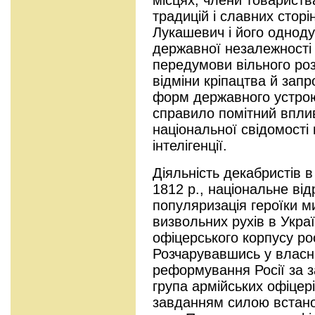
традицій і славних сторі
Лукашевич і його одноду
державної незалежності 
передумови вільного роз
відміни кріпацтва й зап
форм державного устро
справило помітний впли
національної свідомості 
інтелігенції.
Діяльність декабристів в
1812 p., національне від
популяризація героїки м
визвольних рухів в Укра
офіцерського корпусу рос
Розчарувавшись у власн
реформування Росії за 
група армійських офіцер
завданням силою встанов