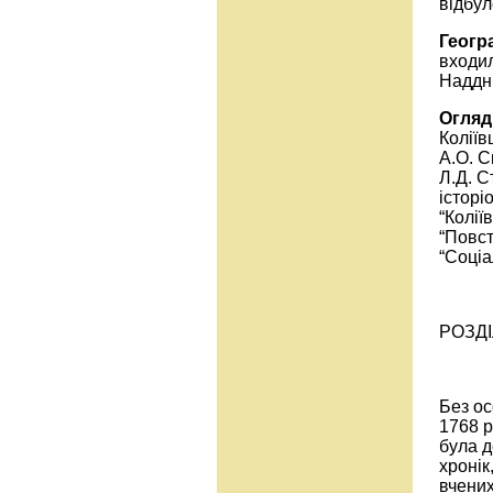
відбул
Геогр
входил
Наддн
Огляд 
Коліїв
А.О. С
Л.Д. С
історі
“Колії
“Повст
“Соціа
РОЗДІ
Без о
1768 р
була д
хронік
вчених