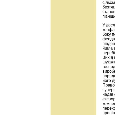
сільсь
безтяг
станов
пізніш
У досл
конфлі
боку п
феодал
півден
йшла в
перебі
Вихід 
шукали
госпо
виробн
порядк
його д
Правоб
супере
надзви
експор
компен
перех
пропін