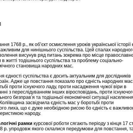
П
ння 1768 р., як об’єкт осмислення уроків української історії 
ажливим для нинішнього суспільства. Цей спалах народног
олення висунув ряд питань зокрема про місце православно
 в житті тодішнього суспільства та проблему соціально-
мічного становища народних мас.
я єдності суспільства є досить актуальним для дослідників
раїн. Адже це повстання показало про єдність народних мас
тьбі проти існуючого ладу, проти насадження чужої віри в
нні з переслідуванням інших віросповідань, проти існуючог
ьного безправ'я та тодішньої економічної ситуації населення
Коліївщина засвідчила єдність мас у боротьбі проти
ого лиха, що є дуже необхідною рисою бо єдність є важлив
еристикою народу.
логічні рамки
курсової роботи сягають періоду з кінця 17 ст
8 р. упродовж якого склалися передумови для повстання, т