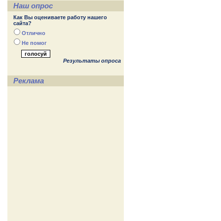
Наш опрос
Как Вы оцениваете работу нашего
сайта?
Отлично
Не помог
Результаты опроса
Реклама