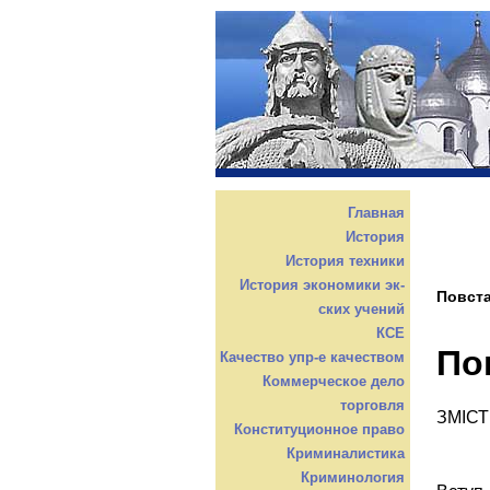
Главная
История
История техники
История экономики эк-
Повста
ских учений
КСЕ
Пов
Качество упр-е качеством
Коммерческое дело
торговля
ЗМІСТ
Конституционное право
Криминалистика
Криминология