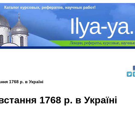
Каталог курсовых, рефератов, научных работ!
Ilya-ya
Лекции, рефераты, курсовые, научны
ння 1768 р. в Україні
стання 1768 р. в Україні