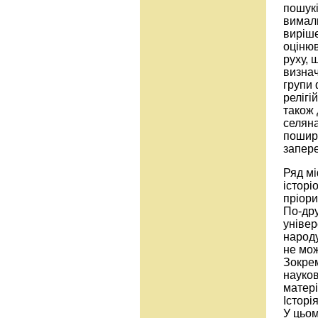
пошукі
вимал
виріше
оцінюв
руху, 
визнач
групи 
релігі
також 
селяна
пошире
запере
Ряд мі
історі
пріори
По-дру
універ
народу
не мож
Зокрем
науков
матері
Історі
У цьом