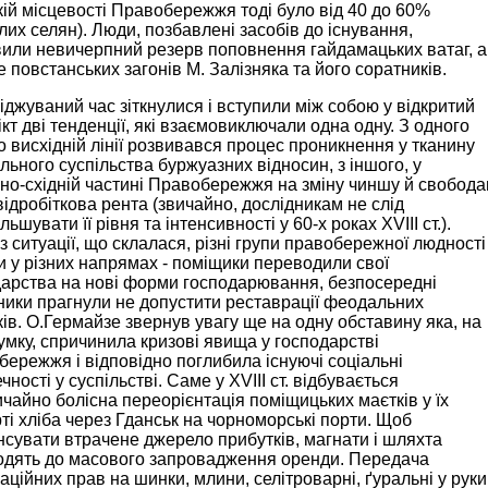
кій місцевості Правобережжя тоді було від 40 до 60%
лих селян). Люди, позбавлені засобів до існування,
или невичерпний резерв поповнення гайдамацьких ватаг, а
е повстанських загонів М. Залізняка та його соратників.
іджуваний час зіткнулися і вступили між собою у відкритий
кт дві тенденції, які взаємовиключали одна одну. З одного
о висхідній лінії розвивався процес проникнення у тканину
ьного суспільства буржуазних відносин, з іншого, у
но-східній частині Правобережжя на зміну чиншу й свобод
ідробіткова рента (звичайно, дослідникам не слід
льшувати її рівня та інтенсивності у 60-х роках XVIII ст.).
із ситуації, що склалася, різні групи правобережної людності
 у різних напрямах - поміщики переводили свої
дарства на нові форми господарювання, безпосередні
ики прагнули не допустити реставрації феодальних
ів. О.Гермайзе звернув увагу ще на одну обставину яка, на
умку, спричинила кризові явища у господарстві
ережжя і відповідно поглибила існуючі соціальні
чності у суспільстві. Саме у XVIII ст. відбувається
чайно болісна переорієнтація поміщицьких маєтків у їх
ті хліба через Гданськ на чорноморські порти. Щоб
сувати втрачене джерело прибутків, магнати і шляхта
одять до масового запровадження оренди. Передача
аційних прав на шинки, млини, селітроварні, ґуральні у руки