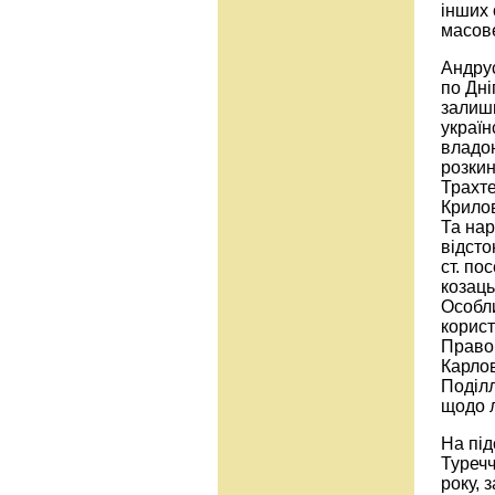
інших 
масове
Андрус
по Дні
залиши
україн
владою
розкин
Трахте
Крилов
Та нар
відсто
ст. по
козаць
Особл
корист
Право
Карлов
Поділл
щодо л
На під
Туречч
року, 