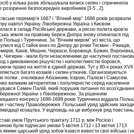
осіб у кілька разів збільшувала визиск селян і спричиняла
 розорення безпосередніх виробників [3-5 , 2].
івське перемир'я 1667 і "Вічний мир" 1686 років розірвали
пру навпіл Україну. Лівобережна Україна з Києвом
лася в складі Російської держави, а рясно полита кров'ю
ська земля на правому березі Дніпра знову опинилася під
 Польщі і Туреччини. За "Вічним миром" усі міста, що
улися від Стайок вниз по Дніпру до річки Тясмин - Ржищів,
мирів, Канів, Мошни, Черкаси, Боровиця, Бужин, Воронівка
, Чигирин - мали бути незаселеними до наступної постанов
од з дивовижною рішучістю і наполегливістю боровся,
юючи право на життя в єдиній державі. Тут у 80-х роках XVII
селяється багато козаків і селян-утікачів. Організовуються
кі полки , очолювані Абазиним, Іскрою, Палієм і Самусем.
иво великим авторитетом і популярністю серед населення
увався Семен Палій, який порушив питання по возз'єднанн
бережної України з Лівобережною. За рішенням
ицького конгресу 1698-1699 років Туреччина віддала Польщ
я і частину Правобережжя. Польський уряд здійснив заход
іквідації козацтва. У відповідь на це вибухнув ряд повстань
ставі умов Прутського трактату 1711 р. між Росією і
иною були підписані умови 5 квітня 1712 і 13 квітня 1713
за якими царський уряд зобов'язався вивести свої війська і н