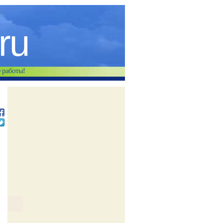
.ru
е работы!