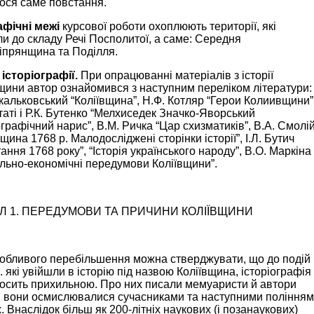
ося саме повстання.
афічні межі
курсової роботи охоплюють території, які
и до складу Речі Посполитої, а саме: Середня
іпрянщина та Поділля.
історіографії.
При опрацюванні матеріалів з історії
щини автор ознайомився з наступним переліком літератури:
кальковський “Коліївщина”, Н.Ф. Котляр “Герои Колиивщини”
таті і Р.К. Бутенко “Мелхиседек Значко-Яворський
ографічний нарис”, В.М. Ричка “Цар схизматиків”, В.А. Смолі
вщина 1768 р. Малодосліджені сторінки історії”, І.Л. Бутич
ання 1768 року”, “Історія українського народу”, В.О. Маркіна
льно-економічні передумови Коліївщини”.
Л 1. ПЕРЕДУМОВИ ТА ПРИЧИНИ КОЛІЇВЩИНИ
собливого перебільшення можна стверджувати, що до подій
. які увійшли в історію під назвою Коліївщина, історіографія
осить прихильною. Про них писали мемуаристи й автори
, вони осмислювалися сучасниками та наступними поління
. Внаслідок більш як 200-літніх наукових (і позанаукових)