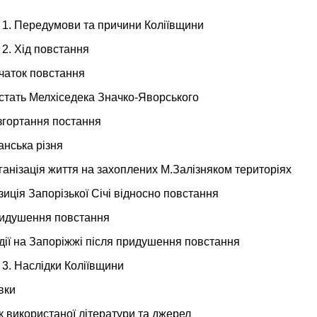
 1. Передумови та причини Коліївщини
 2. Хід повстання
чаток повстання
стать Мелхіседека Значко-Яворського
згортання постання
анська різня
ганізація життя на захоплених М.Залізняком територіях
зиція Запорізької Січі відносно повстання
ридушення повстання
дії на Запоріжжі після придушення повстання
 3. Наслідки Коліївщини
вки
 використаної літератури та джерел