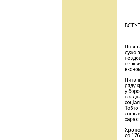
ВСТУ
Повста
дуже в
невдов
церкви
еконо
Питанн
ряду к
у боро
поєдна
соціал
Тобто 
спільн
характ
Хроно
до 176