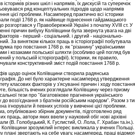
в істориків різних шкіл і напрямів, їх дискусій та суперечок
ьовувався ряд концептуальних підходів щодо напрямів
ння цієї проблеми. Насамперед практично всі історики
али події 1768 р. як найвище піднесення гайдамацького
що розгортався у Правобережній Україні з початку XVIII ст. У
енні причин вибуху Коліївщини була звернута увага на дві
факторів - перший - соціальний. і другий - національно-
йний. За винятком кількох праць в історіографії побутувала
думка про повстання 1768 р. як "різанину" українськими
ми і козаками польської шляхти (особливо цей погляд був
ний у польській історіографії). Історики, як правило,
чували конструктивний зміст подій повстання 1768 р.
фів щодо оцінок Коліївщини створила радянська
ографія. До неї було характерне насамперед утвердження
тету класових факторів у з'ясуванні причин і ходу повстання
ге, більшість вчених розглядали Коліївщину через призму
сальної тези про "багатовікове прагнення українського
 до возз'єднання з братнім російським народом". Разом з т
на ігнорувати й певних успіхів у вивченні цієї проблеми.
а, опубліковано збірник документів, підготовлено ряд
их праць, автори яких ввели у науковий обіг нові архівні
али (В. Голобуцький, К. Гуслистий, О. Лола, Г. Храбан та.ін.).
я Коліївщини зрозумілий інтерес викликала у вчених Польщі.
у плані звертають на себе увагу, насамперед, праці відомог