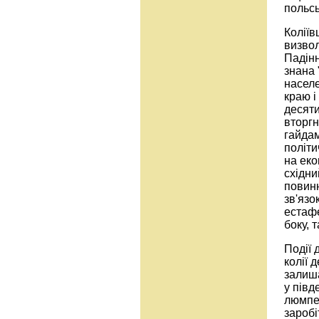
польсь
Коліїв
визвол
Падін
знана 
населе
краю і
десяти
вторгн
гайдам
політ
на еко
східни
повин
зв'язо
естафе
боку, 
Події 
колії 
залиша
у півд
люмпен
заробі