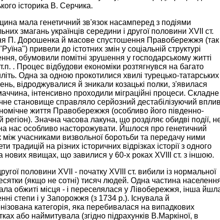
кого історика В. Серчика.
щина мала генетичний зв'язок насамперед з подіями
ьних змагань українців середини і другої половини XVII ст.
ня П. Дорошенка й масове спустошення Правобережжя (так
"Руїна") привели до істотних змін у соціальній структурі
ння, обумовили помітні зрушення у господарському житті
 т.п. . Процес відбудови економіки розтягнувся на багато
літь. Одна за одною прокотилися хвилі турецько-татарських
ень, відроджувалися й зникали козацькі полки, з'явилася
аччина, інтенсивно проходили міграційні процеси. Складне
ичне становище справляло серйозний дестабілізуючий впли
номічне життя Правобережжя (особливо його південно-
й регіон). Значна часова лакуна, що розділяє обидві події, н
на нас особливо насторожувати. Йшлося про генетичний
к між учасниками визвольної боротьби та передачу ними
ти традицій на різних історичних відрізках історії з одного
та нових явищах, що завилися у 60-х роках XVIII ст. з іншою.
другої половини ХVII - початку XVIII ст. вибили із нормальної
десятки (якщо не сотні) тисяч людей. Одна частина населенн
ла обжиті місця - і переселялася у Лівобережжя, інша йшл
енні степи і у Запорожжя (з 1734 р.). Існувала й
ізована категорія, яка перебивалася на випадкових
тках або наймитувала (згідно підрахунків В.Маркіної, в