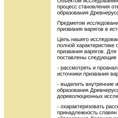
Объектом исследования
процесс становления от
образования Древнерусс
Предметом исследовани
призвания варягов в ис
Цель нашего исследован
полной характеристике 
призвания варягов. Для
поставлены следующие 
- рассмотреть и проана
источники призвания вар
- выделить внутренние 
образования Древнерусс
дореволюционных иссле
- охарактеризовать рас
принадлежность славян 