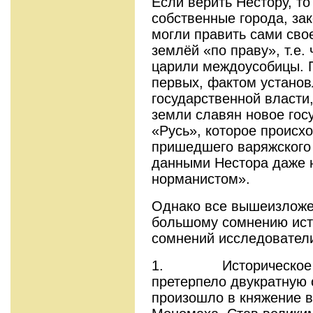
Если верить Нестору, то
собственные города, зак
могли править сами сво
землёй «по праву», т.е. 
царили междоусобицы. П
первых, фактом устано
государственной власти,
земли славян новое гос
«Русь», которое происх
пришедшего варяжского 
данными Нестора даже 
норманистом».
Однако все вышеизложе
большому сомнению ист
сомнений исследовател
1. Историческое со
претерпело двукратную 
произошло в княжение 