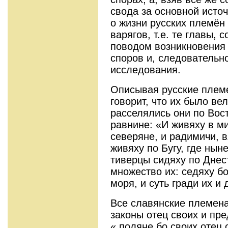
свода за основной исто
о жизни русских племён 
варягов, т.е. те главы,
поводом возникновения
споров и, следовательн
исследования.
Описывая русские племе
говорит, что их было ве
расселялись они по Вос
равнине: «И живяху в ми
северяне, и радимичи, 
живяху по Бугу, где нын
тиверцы сидяху по Днес
множество их: седяху бо
моря, и суть гради их и 
Все славянские племена
законы отец своих и пре
« поляне бо своих отец 