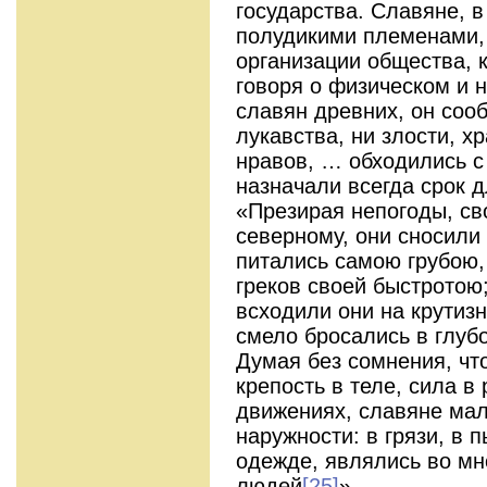
государства. Славяне, в
полудикими племенами, 
организации общества, к
говоря о физическом и 
славян древних, он соо
лукавства, ни злости, 
нравов, … обходились 
назначали всегда срок д
«Презирая непогоды, св
северному, они сносили 
питались самою грубою
греков своей быстротою
всходили они на крутизн
смело бросались в глубо
Думая без сомнения, чт
крепость в теле, сила в 
движениях, славяне мал
наружности: в грязи, в 
одежде, являлись во м
людей
[25]
».