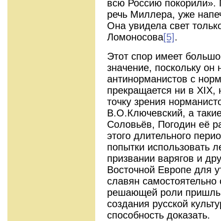
всю Россию покорили».
речь Миллера, уже напе
Она увидела свет только
Ломоносова
[5]
.
Этот спор имеет большо
значение, поскольку он 
антинорманистов с норм
прекращается ни в XIX, 
точку зрения норманист
В.О.Ключевский, а такие
Соловьёв, Погодин её р
этого длительного пери
попытки использовать л
призвании варягов и дру
Восточной Европе для у
славян самостоятельно 
решающей роли пришлых
создания русской культу
способность доказать.