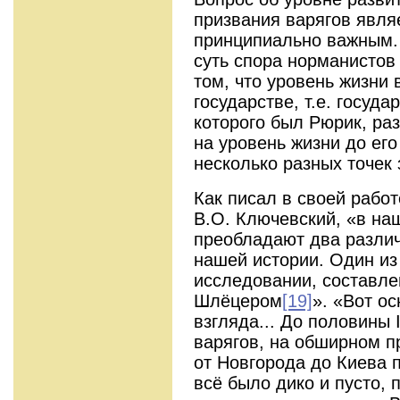
призвания варягов являе
принципиально важным.
суть спора норманистов
том, что уровень жизни
государстве, т.е. госуд
которого был Рюрик, раз
на уровень жизни до ег
несколько разных точек 
Как писал в своей работ
В.О. Ключевский, «в на
преобладают два различ
нашей истории. Один из
исследовании, составл
Шлёцером
[19]
». «Вот о
взгляда... До половины I
варягов, на обширном п
от Новгорода до Киева 
всё было дико и пусто, 