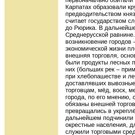
Карпатах образовали кр
предводительством княз
считает государством с
до Рюрика. В дальнейш
Среднерусской равнине.
возникновение городов 
экономической жизни пл
внешняя торговля, осно
были продукты лесных п
них (больших рек – прим
при хлебопашестве и л
доставлявших вывозные
торговцам, мёд, воск, м
города, по его мнению,
обязаны внешней торгов
превращались в укреплё
дальнейшем подчинили 
окрестные населения, д
служили торговыми сре