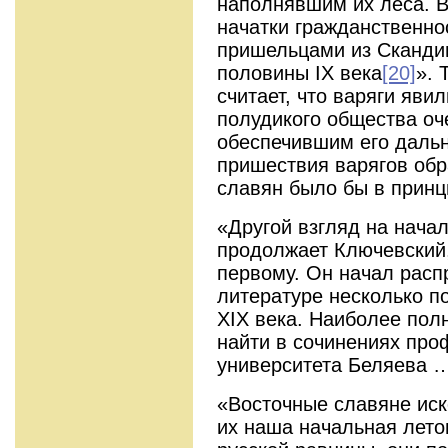
наполнявшим их леса. 
начатки гражданственно
пришельцами из Сканди
половины IX века
[20]
». 
считает, что варяги яви
полудикого общества о
обеспечившим его дальн
пришествия варягов обр
славян было бы в принц
«Другой взгляд на начал
продолжает Ключевский
первому. Он начал расп
литературе несколько п
XIX века. Наиболее пол
найти в сочинениях про
университета Беляева 
«Восточные славяне иско
их наша начальная летоп