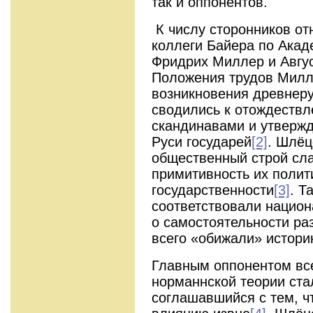
так и оппонентов.
К числу сторонников от
коллеги Байера по Акад
Фридрих Миллер и Авгу
Положения трудов Милл
возникновения древнеру
сводились к отождествл
скандинавами и утвержд
Руси государей
[2]
. Шлёц
общественный строй слав
примитивность их полити
государственности
[3]
. Т
соответствовали национ
о самостоятельности ра
всего «обижали» истори
Главным оппонентом вс
норманнской теории ста
соглашавшийся с тем, чт