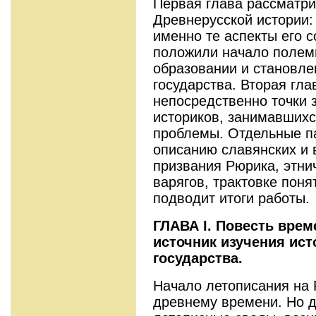
Первая глава рассматри
Древнерусской истории:
именно те аспекты его 
положили начало полеми
образовании и становле
государства. Вторая гл
непосредственно точки 
историков, занимавших
проблемы. Отдельные 
описанию славянских и 
призвания Рюрика, этни
варягов, трактовке пон
подводит итоги работы.
ГЛАВА
I
.
Повесть врем
источник изучения ист
государства.
Начало летописания на 
древнему времени. Но 