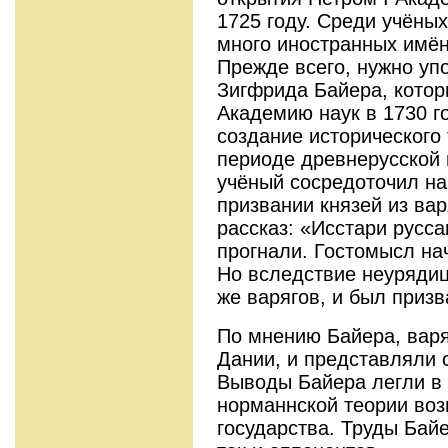
1725 году. Среди учёны
много иностранных имён
Прежде всего, нужно уп
Зигфрида Байера, котор
Академию наук в 1730 г
создание исторического
периоде древнерусской 
учёный сосредоточил на
призвании князей из вар
рассказ: «Исстари русса
прогнали. Гостомысл на
Но вследствие неурядиц
же варягов, и был приз
По мнению Байера, варя
Дании, и представляли 
Выводы Байера легли в 
норманнской теории воз
государства. Труды Бай