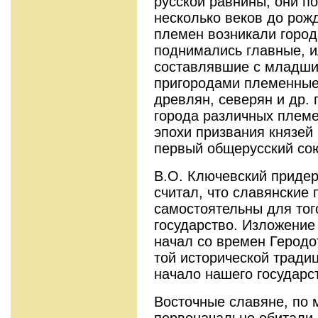
русской равнины, они п
несколько веков до рож
племен возникали город
поднимались главные, и
составлявшие с младши
пригородами племенные
древлян, северян и др. 
города различных племе
эпохи призвания князей
первый общерусский со
В.О. Ключевский придер
считал, что славянские
самостоятельны для тог
государство. Изложение
начал со времен Геродо
той исторической тради
начало нашего государс
Восточные славяне, по 
первоначально обитали н