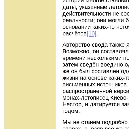
истории многое станови
даты, указанные летопис
действительности не со
реальности; они могли 
основании каких-то нет
расчётов
[10]
.
Авторство свода также 
Возможно, он составлял
времени несколькими по
затем сведён воедино о
же он был составлен од
жизни на основе каких-
письменных источников.
распространенной верс
монах-летописец Киево-
Нестор, и датируется за
годом.
Мы не станем подробно 
спорах, а, взяв всё же 