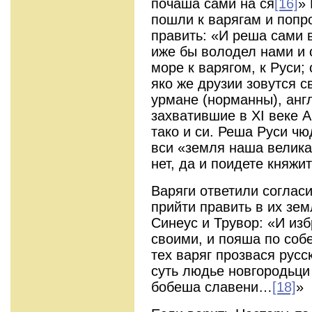
почаша сами на ся
[16]
»
пошли к варягам и попро
править: «И реша сами в
иже бы володел нами и 
море к варягом, к Руси; 
яко же друзии зовутся с
урмане (норманны), анг
захватившие в XI веке Ан
тако и си. Реша Руси чю
вси «земля наша велика
нет, да и поидете княжи
Варяги ответили соглас
прийти править в их зем
Синеус и Трувор: «И из
своими, и пояша по соб
тех варяг прозвася русс
суть людье новгородьци
бобеша славени…
[18]
»