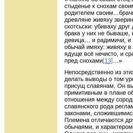
стыденье к снохам своим
родителем своим…брач
древляне живяху звери
скотсьски: убиваху друг 
брака у них не бываше,
девица… и радимичи, и 
обычай имяху: живяху в 
ядуще всё нечисто, и ср
пред снохами
[13]
…»
Непосредственно из эти
делать выводы о том ур
присущ славянам. Он вы
примитивным в плане об
отношения между сород
славянского рода регл
законами, сложившимися
Племена отличаются дру
обычаями, и характером