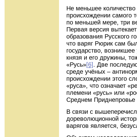
Не меньшее количество 
происхождении самого т
по меньшей мере, три ве
Первая версия вытекает
образования Русского го
что варяг Рюрик сам бы
государство, возникшее
князя и его дружины, т
«Русь»
[6]
. Две последу
среде учёных – антинор
происхождении этого сл
«руса», что означает «р
племени «русь» или «ро
Среднем Приднепровье в
В связи с вышеперечисл
дореволюционной истор
варягов является, безу