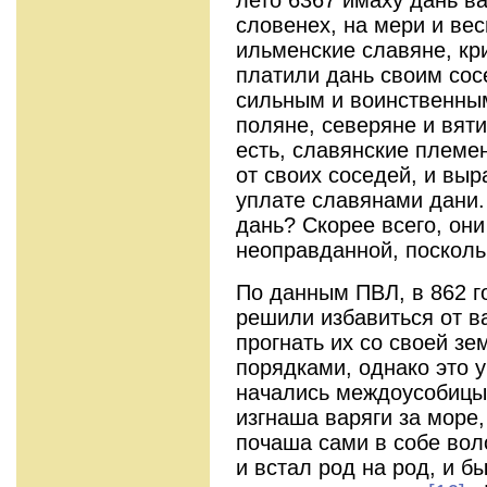
словенех, на мери и ве
ильменские славяне, кри
платили дань своим сос
сильным и воинственным
поляне, северяне и вяти
есть, славянские племе
от своих соседей, и выр
уплате славянами дани.
дань? Скорее всего, они
неоправданной, посколь
По данным ПВЛ, в 862 г
решили избавиться от в
прогнать их со своей з
порядками, однако это у
начались междоусобицы 
изгнаша варяги за море,
почаша сами в собе воло
и встал род на род, и б