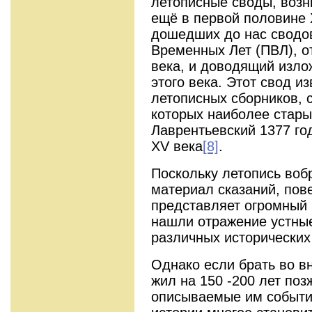
летописные своды, возн
ещё в первой половине 
дошедших до нас сводо
Временных Лет (ПВЛ), о
века, и доводящий изло
этого века. Этот свод и
летописных сборников, 
которых наиболее стар
Лаврентьевский 1377 год
XV века
[8]
.
Поскольку летопись воб
материал сказаний, пове
представляет огромный 
нашли отражение устные
различных исторических
Однако если брать во в
жил на 150 -200 лет поз
описываемые им события