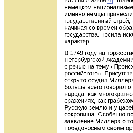
влиянию извне
[4]
. Шлёц
немецком национализме,
именно немцы принесли 
государственный строй,
начиная со времён обра
государства, носила ис
характер.
В 1749 году на торжест
Петербургской Академии
с речью на тему «Проис
российского». Присутст
открыто осудил Миллера 
больше всего говорил о
народа: как многократно
сражениях, как грабежо
Русскую землю и у царе
сокровища. Особенно в
заявление Миллера о то
победоносным своим ор