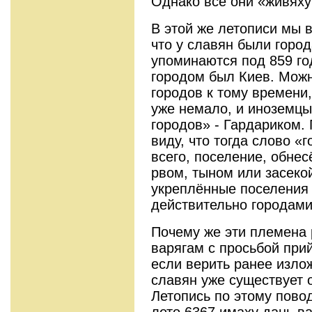
Однако все они «живяху
В этой же летописи мы 
что у славян были горо
упоминаются под 859 г
городом был Киев. Можн
городов к тому времени,
уже немало, и иноземцы
городов» - Гардариком. 
виду, что тогда слово «
всего, поселение, обне
рвом, тыном или засекой
укреплённые поселения
действительно городам
Почему же эти племена 
варягам с просьбой прий
если верить ранее изл
славян уже существует 
Летопись по этому пово
лето 6367 имаху дань ва