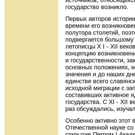
государство возникло.
Первых авторов истории
времени его возникнове
полутора столетий, поэт
подвергается большому
летописцы X I - XII век
концепцию возникновен
и государственности, за
основных положениях, к
значения и до наших дне
единстве всего славянск
исходной миграции с за
составивших активное я
государства. С XI - XII 
раз обсуждались, изуча
Особенно активно этот 
Отечественной науке со 
открытия Петром I Акаде