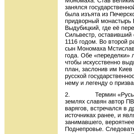
Мономаха. Став велики
занялся государственно
была изъята из Печерск
придворный монастырь
Выдубицкий, где её пер
Сильвестр, оставивший 
1116 годом. Во второй 
сын Мономаха Мстислав,
года. Обе «переделки» л
чтобы искусственно выд
план, заслонив им Киев
русской государственнос
нему и легенду о призва
2. Термин «Русь», п
землях славян автор П
варягов, встречался в д
источниках ранее, и яв
занимавшего, вероятнее
Поднепровье. Следовате