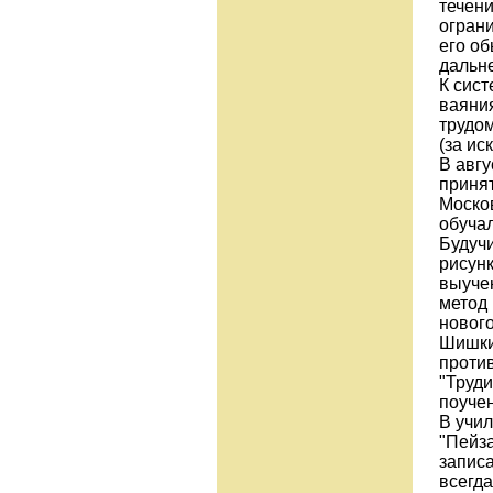
течени
огран
его о
дальн
К сис
ваяни
трудо
(за ис
В авгу
приня
Москов
обуча
Будуч
рисунк
выучен
метод 
нового
Шишкин
проти
"Труди
поуче
В учи
"Пейза
записа
всегда