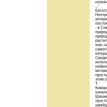
назыв
..."
Богат
Неотры
интере
посто
- в Со
природ
природ
растит
или, н
самог
натур
Среди
испол
набро
мотивы
просты
этом у
Т.
Комар
узнала
Шишкин
просто
швейц