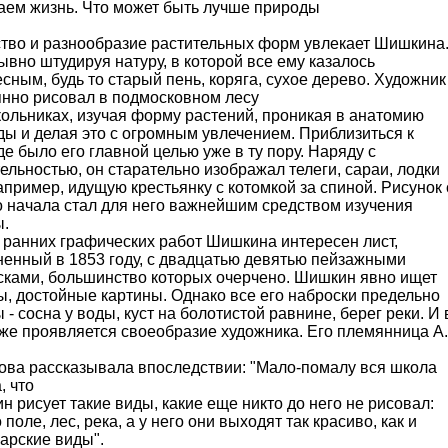
аем жизнь. Что может быть лучше природы
ство и разнообразие растительных форм увлекает Шишкина
вно штудируя натуру, в которой все ему казалось
сным, будь то старый пень, коряга, сухое дерево. Художник
янно рисовал в подмосковном лесу
кольниках, изучая форму растений, проникая в анатомию
ы и делая это с огромным увлечением. Приблизиться к
е было его главной целью уже в ту пору. Наряду с
ельностью, он старательно изображал телеги, сараи, лодки
апример, идущую крестьянку с котомкой за спиной. Рисунок 
о начала стал для него важнейшим средством изучения
ы.
 ранних графических работ Шишкина интересен лист,
ненный в 1853 году, с двадцатью девятью пейзажными
сками, большинство которых очерчено. Шишкин явно ищет
, достойные картины. Однако все его наброски предельно
 - сосна у воды, куст на болотистой равнине, берег реки. И 
же проявляется своеобразие художника. Его племянница А.
ова рассказывала впоследствии: "Мало-помалу вся школа
, что
 рисует такие виды, какие еще никто до него не рисовал:
 поле, лес, река, а у него они выходят так красиво, как и
арские виды".