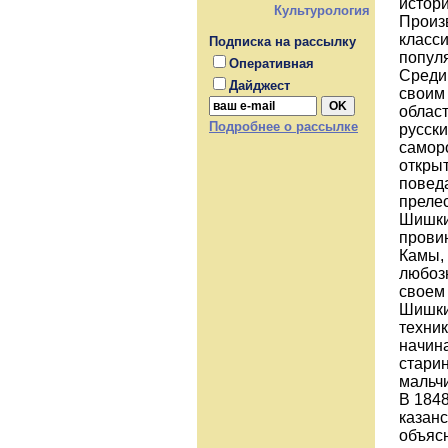
истори
Культурология
Произ
класс
Подписка на рассылку
попул
Оперативная
Среди
Дайджест
своим 
облас
Подробнее о рассылке
русск
самор
откры
поведа
преле
Шишкин
прови
Камы,
любоз
своем 
Шишки
техник
начина
старин
мальч
В 1848
казанс
объясн