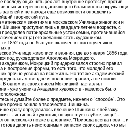
е последующих четырех лет, внутренне протестуя против
иченных интересов подавляющего большинства окружающ
бывателей и не находя еще возможности определить
ейший творческий путь.
тематическим занятиям в московском Училище живописи и
я Шишкин приступил лишь в двадцатилетнем возрасте, с
м преодолев патриархальные устои семьи, противившейся
ключением отца) его желанию стать художником.
сте 1852 года он был уже включен в список учеников,
тых в
ское Училище живописи и ваяния, где до января 1856 года
лся под руководством Аполлона Мокрицкого.
и академиком, Мокрицкий придерживался строгих правил
а и построения формы, то есть того, что молодой его
ик прочно усвоил на всю жизнь. Но тот же академический
предполагал твердое исполнение правил, а не поиски
. В одном из своих писем Мокрицкий наставлял
а - уже ученика Академии художеств - казалось бы, о
воположном:
тесь и думайте более о предмете, нежели о "способе". Это
ние прочно вошло в творчество Шишкина.
лище сразу определилось влечение Шишкина к пейзажу.
жист - истинный художник, он чувствует глубже, чище",-
л он несколько позже в дневнике. "Природа всегда нова ... 
 готова дарить неистощимым запасом своих даров, что мы