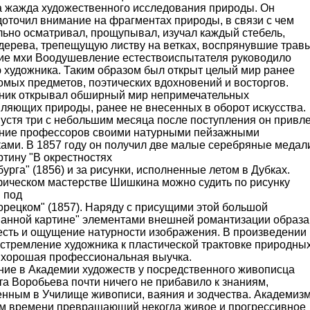
а жажда художественного исследования природы. Он
доточил внимание на фрагментах природы, в связи с чем
льно осматривал, прощупывал, изучал каждый стебель,
 дерева, трепещущую листву на ветках, воспрянувшие трав
кие мхи Воодушевление естествоиспытателя руководило
ю художника. Таким образом был открыт целый мир ранее
омых предметов, поэтических вдохновений и восторгов.
ник открывал обширный мир непримечательных
вляющих природы, ранее не внесенных в оборот искусства.
устя три с небольшим месяца после поступления он привл
ние профессоров своими натурными пейзажными
ками. В 1857 году он получил две малые серебряные медал
артину "В окрестностях
урга" (1856) и за рисунки, исполненные летом в Дубках.
фическом мастерстве Шишкина можно судить по рисунку
 под
орецком" (1857). Наряду с присущими этой большой
ванной картине" элементами внешней романтизации образа
 есть и ощущение натурности изображения. В произведении
 стремление художника к пластической трактовке природны
 хорошая профессиональная выучка.
ние в Академии художеств у посредственного живописца
а Воробьева почти ничего не прибавило к знаниям,
енным в Училище живописи, ваяния и зодчества. Академиз
ом времени превращающий некогда живое и прогрессивное