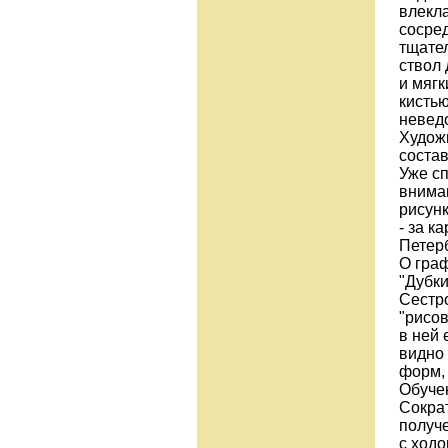
влекл
сосре
тщате
ствол
и мяг
кисть
невед
Худож
соста
Уже сп
внима
рисун
- за к
Петерб
О гра
"Дубки
Сестр
"рисо
в ней
видно
форм,
Обуче
Сократ
получ
с ход