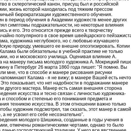
тво в склеротический канон, присущ был и российской
мии, жизнь которой находилась под тяжким прессом
ничьей бюрократизации художественного обучения.
н в период обучения в Академии художеств менее других
лял симптомы подражательности, но некоторые влияния
ись и его. Это относится прежде всего к творчеству
ычайно популярного в свое время швейцарского пейзажист
ама, художника неглубокого, но с любовью изучавшего
скую природу, умевшего ее внешне опоэтизировать. Копии 
Калама были обязательны в учебной практике не только
ии, но и московского училища. Оценивая влияние А.
а на манеру письма молодого художника А. Мокрицкий пиш
ину в Петербург 26 марта 1860 года пишет: "Я помню. Вы
ли мне, что в способе и манере рисования рисунки
апоминают Калама - я не вижу; в манере Вашей есть нечто
. Это показывает, что нет надобности в подражании манере
ли другого мастера. Манер есть самая внешняя сторона
едения искусства и тесно связан с личностью художника-
 и способом и степенью его понимания предмета и
ния техникою искусства. В этом отношении важно только
чтобы художник подсмотрел, так сказать, этот манер в самой
, а не усвоил его себе несознательно".
ведения молодого Шишкина, созданные в годы учения в
мии, отмечены романтическими чертами, однако то было
 данью господствующей традиции. У него все явственнее