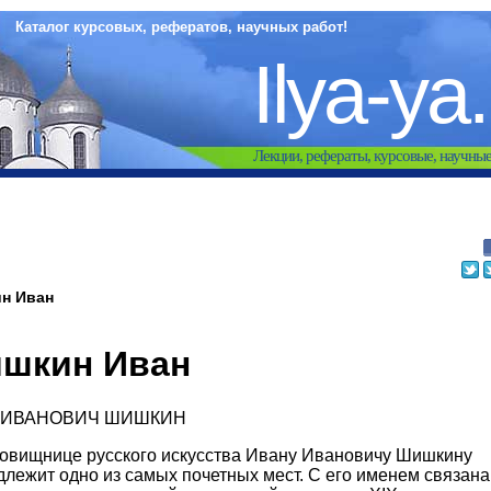
Каталог курсовых, рефератов, научных работ!
Ilya-ya
Лекции, рефераты, курсовые, научны
н Иван
шкин Иван
 ИВАНОВИЧ ШИШКИН
ровищнице русского искусства Ивану Ивановичу Шишкину
лежит одно из самых почетных мест. С его именем связана