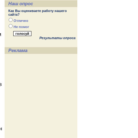
Наш опрос
Как Вы оцениваете работу нашего
сайта?
Отлично
Не помог
м
Результаты опроса
Реклама
в
н