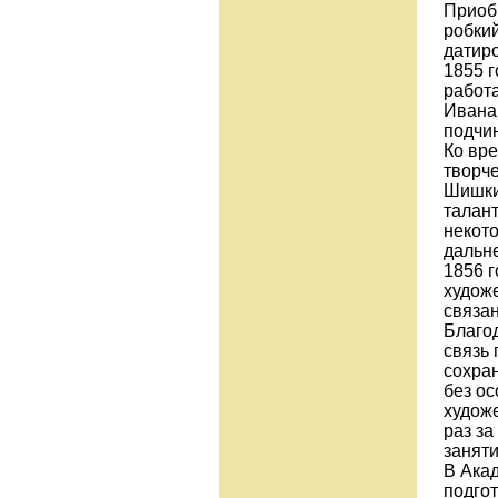
Приоб
робкий
датир
1855 
работ
Ивана
подчин
Ко вр
творч
Шишки
талант
некот
дальн
1856 г
худож
связан
Благод
связь
сохра
без ос
худож
раз за
заняти
В Ака
подго