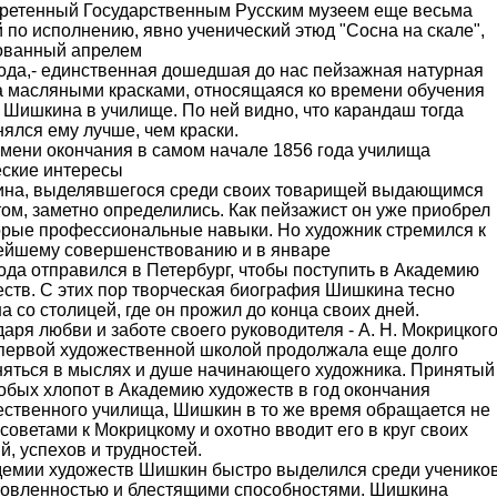
ретенный Государственным Русским музеем еще весьма
 по исполнению, явно ученический этюд "Сосна на скале",
ованный апрелем
года,- единственная дошедшая до нас пейзажная натурная
а масляными красками, относящаяся ко времени обучения
 Шишкина в училище. По ней видно, что карандаш тогда
ялся ему лучше, чем краски.
емени окончания в самом начале 1856 года училища
еские интересы
на, выделявшегося среди своих товарищей выдающимся
ом, заметно определились. Как пейзажист он уже приобрел
орые профессиональные навыки. Но художник стремился к
ейшему совершенствованию и в январе
ода отправился в Петербург, чтобы поступить в Академию
еств. С этих пор творческая биография Шишкина тесно
а со столицей, где он прожил до конца своих дней.
аря любви и заботе своего руководителя - А. Н. Мокрицкого
 первой художественной школой продолжала еще долго
няться в мыслях и душе начинающего художника. Принятый
обых хлопот в Академию художеств в год окончания
ественного училища, Шишкин в то же время обращается не
 советами к Мокрицкому и охотно вводит его в круг своих
й, успехов и трудностей.
демии художеств Шишкин быстро выделился среди ученико
товленностью и блестящими способностями. Шишкина