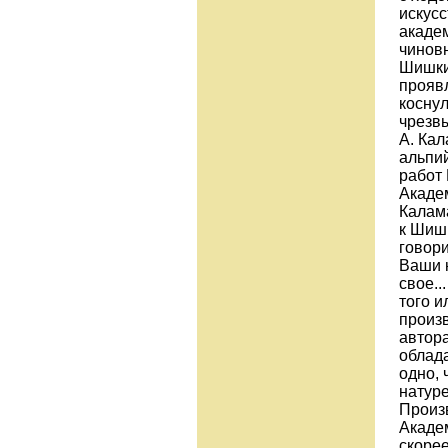
искусс
акаде
чинов
Шишки
прояв
коснул
чрезв
А. Кал
альпий
работ 
Академ
Калам
к Шишк
говори
Ваши н
свое..
того и
произв
автора
облада
одно, 
натуре
Произ
Акаде
скорее