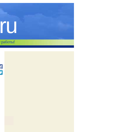
.ru
е работы!