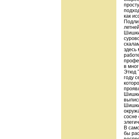
просту
подход
как и
Подли
летне
Шишки
сурово
скала
здесь 
работ
профе
в мно
Этюд "
году с
котор
прояв
Шишки
выписы
Шишки
окружа
сосне 
элегич
В сам
бы рас
воспро