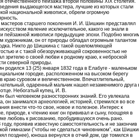
я отечественного пейзажа второй половины XIX столетия.
ведения выдающегося мастера, лучшие из которых стали
икой национальной живописи, обрели огромную
ярность.
 мастеров старшего поколения И. И. Шишкин представлял
искусством явление исключительное, какого не знали в
ти пейзажной живописи предыдущие эпохи. Подобно многи
им художникам, он от природы обладал огромным талантом
одка. Никто до Шишкина с такой ошеломляющей
тостью и с такой обезоруживающей сокровенностью не
л зрителю о своей любви к родному краю, к неброской
сти северной природы.
 родился 13 (25) января 1832 года в Елабуге - маленьком
нциальном городке, расположенном на высоком берегу
 в краю суровом и величественном. Впечатлительный,
нательный, одаренный мальчик нашел незаменимого друга 
отце. Небогатый купец, И. В.
н был человеком разносторонних знаний. Его увлекала
а, он занимался археологией, историей, стремился во все
ния внести что-то свое, новое и полезное. Интерес к
е, природе, к чтению книг он прививал и сыну, поощряя в
ике любовь к рисованию, пробудившуюся очень рано.
 году, проявив известную самостоятельность и не закончив
кой гимназии ("чтобы не сделаться чиновником", как Шишки
ял позднее), юноша вернулся в отчий дом, где томился в