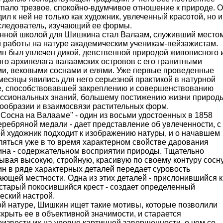
пало трезвое, спокойно-вдумчивое отношение к природе. 
ил к ней не только как художник, увлеченный красотой, но и
сследователь, изучающий ее формы.
нной школой для Шишкина стал Валаам, служивший место
й работы на натуре академическим ученикам-пейзажистам.
н был увлечен дикой, девственной природой живописного 
го архипелага валаамских островов с его гранитными
ми, вековыми соснами и елями. Уже первые проведенные
месяцы явились для него серьезной практикой в натурной
е, способствовавшей закреплению и совершенствованию
ссиональных знаний, большему постижению жизни природ
гообразии и взаимосвязи растительных форм.
Сосна на Валааме" - один из восьми удостоенных в 1858
еребряной медали - дает представление об увлеченности, с
ой художник подходит к изображению натуры, и о начавшем
ляться уже в то время характерном свойстве дарования
на - содержательном восприятии природы. Тщательно
вая высокую, стройную, красивую по своему контуру сосну
н в ряде характерных деталей передает суровость
ющей местности. Одна из этих деталей - прислонившийся к
старый покосившийся крест - создает определенный
еский настрой.
ой натуре, Шишкин ищет такие мотивы, которые позволили
крыть ее в объективной значимости, и старается
извести их на уровне картинной завершенности, о чем со