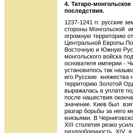
4. Татаро-монгольское
последствия.
1237-1241 гг. русские з
стороны Монгольской и
огромную территорию от
Центральной Европы.По
Восточную и Южную Рус
монгольского войска по
основателя империи - Ч
установилось так назыв
иго.Русские княжества 
территорию Золотой Ор
выражалась в уплате по
после нашествия оконча
значение. Киев был взя
разгар борьбы за него
князьями. В Черниговск
XIII столетия резко уси
раздробленность. XIV в