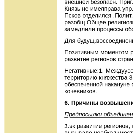
внешней безопасн. Приг
Князь не имелправа упр
Псков отделился .Полит.
разобщ.Общее религиозн
замедлили процессы обо
Для будущ.воссоединени
Позитивным моментом р
развитие регионов стра
Негативные:1. Междуусо
территорию княжества 3
обеспеченной накануне 
кочевников.
6.
Причины возвышени
Предпосылки объединен
1.
эк развитие регионов,
вызывало необходимост