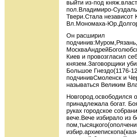
выйти из-под княж.власт
пол.Владимиро-Суздаль
Твери.Стала независот 
Вл.Мономаха-Юр.Долгор
Он расширил
подчинив:Муром,Рязань,
МоскваАндрейБоголюбск
Киев и провозгласил се
князем.Заговорщики уб
Большое Гнездо(1176-12
подчинивСмоленск и Че
называться Великим Вл
Новгород.освободился о
принадлежала богат. Бо
руках городское собран
вече.Вече избирало из б
пом,тысяцкого(ополчени
избир.архиепископа(каз