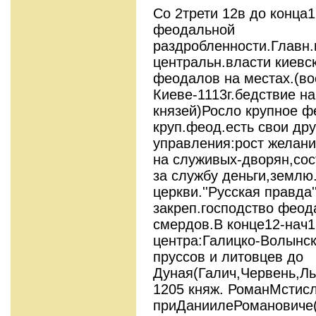
Со 2трети 12в до конца
феодальной
раздробленности.Главн
центральн.власти киевс
феодалов на местах.(во
Киеве-1113г.бедствие на
князей)Росло крупное 
круп.феод.есть свои др
управления:рост желани
на служивых-дворян,сос
за службу деньги,землю
церкви.''Русская правда
закреп.господство феод
смердов.В конце12-нач1
центра:Галицко-Волынск
пруссов и литовцев до
Дуная(Галич,Червень,Л
1205 княж. РоманМстис
приДаниилеРомановиче(