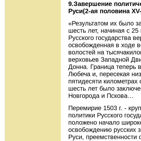
9.Завершение политич
Руси(2-ая половина
XV
«Результатом их было з
шесть лет, начиная с 25 
Русского государства ве
освобожденная в ходе во
волостей на тысячакило
верховьев Западной Дви
Донна. Граница теперь 
Любеча и, пересекая ни
пятидесяти километрах 
шесть лет было заключе
Новгорода и Пскова…
Перемирие 1503 г. - кр
политики Русского госу
положено начало широ
освобождению русских з
Руси, преемственности о