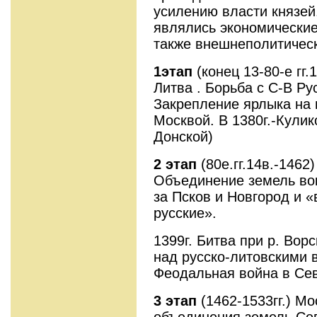
усилению власти князей
являлись экономические
также внешнеполитичес
1этап
(конец 13-80-е гг.
Литва . Борьба с С-В Ру
Закрепление ярлыка на 
Москвой. В 1380г.-Кули
Донской)
2 этап
(80е.гг.14в.-1462
Объединение земель во
за Псков и Новгород и 
русские».
1399г. Битва при р. Вор
над русско-литовскими 
Феодальная война в Сев
3 этап
(1462-1533гг.) М
объединения земель Сев