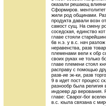
оказали решающ влияние 
Сформиров. ментолитет в
жили род общинами. Раз
продукта давали возн о
самост сущ. На смену 
соседская, единство кот
главе стояли старейшин
6в н.э. у в.с. нач разл
неравенства, разв това
племенами вели к обр со
своих руках не только бо
главе племени стоял кн
расправу с помощью дру
разв-ие эк-ки, разв торг
9 в идет пост процесс с
разнообр была религия в
индоевр др верования. 
главе: Сварог-бог вселе
в.с. юыла связана с мир