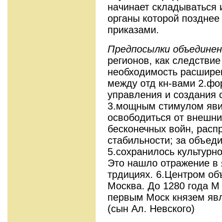
начинает складываться 
органы которой позднее
приказами.
Предпосылки объединен
регионов, как следстви
необходимость расшире
между отд кн-вами 2.фо
управления и создания 
3.мощным стимулом яви
освободиться от внешних
бесконечных войн, распр
стабильности; за объед
5.сохранилось культурно
Это нашло отражение в 
трдициях. 6.Центром об
Москва. До 1280 года М
первым Моск князем яв
(сын Ал. Невского)