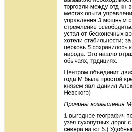
торговли между отд кн-
местах опыта управлени
управления
3.
мощным с
стремление освободить
устал от бесконечных во
хотели стабильности; з
церковь
5.
сохранилось к
народа. Это нашло отраж
обычаях, трдициях.
Центром объединит движ
года М была простой кр
князем явл Даниил Алек
Невского)
Причины возвышения М
1.выгодное географич по
узел сухопутных дорог с
севера на юг б.) Удобны