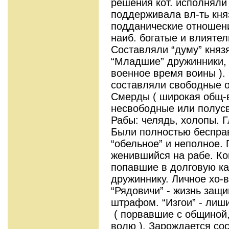
решения кот. исполняли 
поддерживала вл-ть кня
подданические отношени
наиб. богатые и влият
Составляли “думу” княз
“Младшие” дружинники, “о
военное время воины ).
составляли свободные о
Смерды ( широкая общ-в
несвободные или полус
Рабы: челядь, холопы. Г
Были полностью бесправ
“обельное” и неполное.
женившийся на рабе. Кон
попавшие в долговую ка
дружиннику. Личное хо-
“Рядовичи” - жизнь защ
штрафом. “Изгои” - лиши
( порвавшие с общиной
волю ). Зарождается со