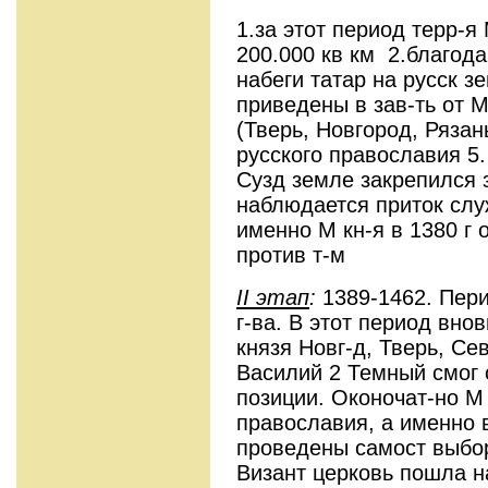
1.за этот период терр-я
200.000 кв км 2.благод
набеги татар на русск з
приведены в зав-ть от 
(Тверь, Новгород, Рязан
русского православия 5.
Сузд земле закрепился з
наблюдается приток слу
именно М кн-я в 1380 г
против т-м
II
этап
:
1389-1462. Пери
г-ва. В этот период вно
князя Новг-д, Тверь, Се
Василий 2 Темный смог 
позиции. Оконочат-но М
православия, а именно 
проведены самост выбо
Визант церковь пошла н