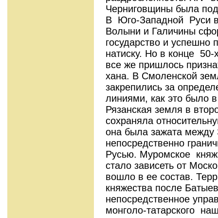
Черниговщины была под
В Юго-Западной Руси в
Волыни и Галичины сфо
государство и успешно 
натиску. Но в конце 50
все же пришлось призна
хана. В Смоленской зем
закрепились за опреде
линиями, как это было в
Рязанская земля в второ
сохраняла относительну
она была зажата между 
непосредственно гранич
Русью. Муромское княже
стало зависеть от Моско
вошло в ее состав. Тер
княжества после Батые
непосредственное упр
монголо-татарского на