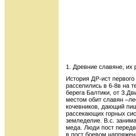
1. Древние славяне, их 
История ДР-ист первого г
расселились в 6-8в на т
берега Балтики, от З.Дв
местом обит славян –ле
кочевников, дающий пищу
рассекающих горных сис
земледелие. В.с. занима
меда. Люди пост передв
в пост боевом напряжен