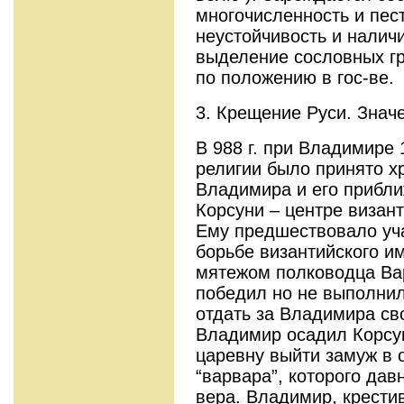
многочисленность и пес
неустойчивость и налич
выделение сословных г
по положению в гос-ве.
3. Крещение Руси. Знач
В 988 г. при Владимире 
религии было принято х
Владимира и его прибл
Корсуни – центре визан
Ему предшествовало уч
борьбе византийского и
мятежом полководца Ва
победил но не выполнил
отдать за Владимира св
Владимир осадил Корсу
царевну выйти замуж в 
“варвара”, которого дав
вера. Владимир, крести