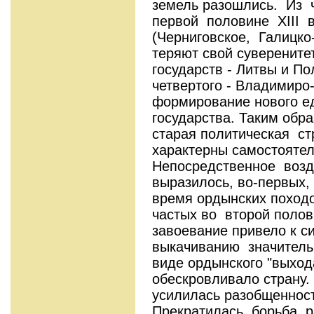
земель разошлись. Из
первой половине XIII в
(Черниговское, Галицк
теряют свой суверените
государств - Литвы и П
четвертого - Владимиро-
формирование нового е
государства. Таким обр
старая политическая ст
характерны самостоятел
Непосредственное возд
выразилось, во-первых,
время ордынских походо
частых во второй полови
завоевание привело к с
выкачиванию значитель
виде ордынского "выхода
обескровливало страну. 
усилилась разобщенност
Прекратилась борьба р