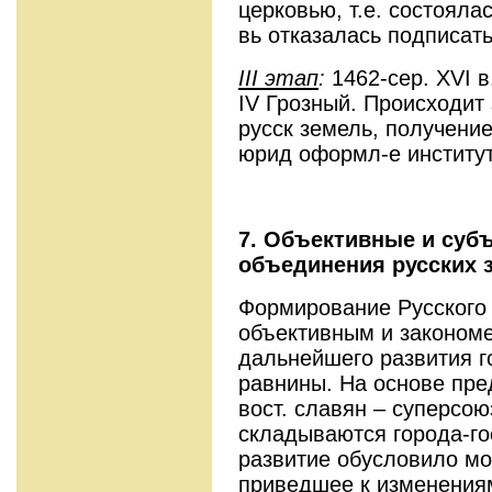
церковью, т.е. состояла
вь отказалась подписать
III
этап
:
1462-сер. XVI в.
IV Грозный. Происходит
русск земель, получение
юрид оформл-е институт
7.
Объективные и суб
объединения русских 
Формирование Русского 
объективным и законом
дальнейшего развития го
равнины. На основе пре
вост. славян – суперсою
складываются города-го
развитие обусловило мо
приведшее к изменениям