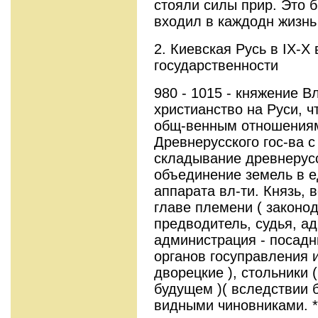
стояли силы прир. Это 
входил в каждодн жизнь
2. Киевская Русь в IX-X
государственности
980 - 1015 - княжение В
христианство на Руси, 
общ-венным отношениям.
Древнерусского гос-ва с 
складывание древнерусс
объединение земель в е
аппарата вл-ти. Князь, в
главе племени ( законо
предводитель, судья, ад
администрация - посадн
органов госуправления и
дворецкие ), стольники 
будущем )( вследствии 
видными чиновниками. *