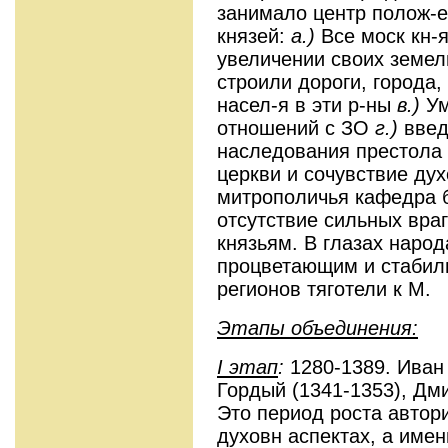
занимало центр полож-е
князей:
а.)
Все моск кн-я
увеличении своих земе
строили дороги, города
насел-я в эти р-ны
в.)
Ум
отношений с ЗО
г.)
введ
наследования престола 
церкви и сочувствие дух
митрополичья кафедра 
отсутствие сильных вра
князьям. В глазах наро
процветающим и стабиль
регионов тяготели к М.
Этапы объединения:
I
этап
:
1280-1389. Иван
Гордый (1341-1353), Дми
Это период роста автори
духовн аспектах, а имен