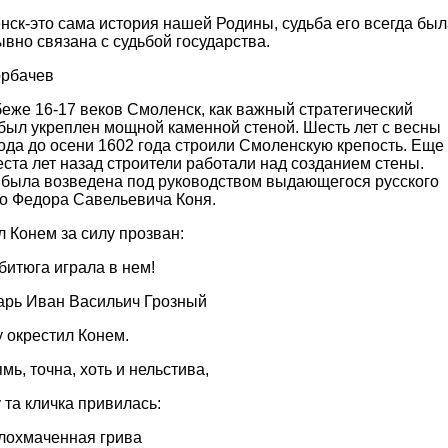
ск-это сама история нашей Родины, судьба его всегда был
вно связана с судьбой государства.
орбачев
еже 16-17 веков Смоленск, как важный стратегический
 был укреплен мощной каменной стеной. Шесть лет с весны
ода до осени 1602 года строили Смоленскую крепость. Еще
ста лет назад строители работали над созданием стены.
 была возведена под руководством выдающегося русского
го Федора Савельевича Коня.
 Конем за силу прозван:
итюга играла в нем!
арь Иван Васильич Грозный
 окрестил Конем.
мь, точна, хоть и нельстива,
 та кличка привилась:
злохмаченная грива