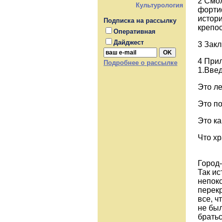
2 Смо
Культурология
форти
истори
Подписка на рассылку
крепо
Оперативная
Дайджест
3 Зак
4 При
Подробнее о рассылке
1.Вве
Это ле
Это по
Это к
Что хр
Город-
Так и
непоко
перекр
все, ч
не был
братьс