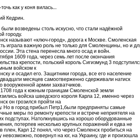
-точь как у коня вилась...
ий Кедрин.
были возведены столь искусно, что стали надёжной
й городу.
нск называют «ключ-город», дорога к Москве. Смоленская
ть играла важную роль не только для Смоленщины, но и дл
оссии. Эта стена перенесла много осад и войн.
тября 1609 года, через семь лет после окончания
ельства крепости, польский король Сигизмунд 3 подступилс
омным войском к
ску и осадил его. Защитники города, все его население
 двадцати месяцев самоотверженно сдерживали натиск
о вооруженной армии захватчиков.
 1708 года к южным границам Смоленской земли
зились войска шведского короля Карла 12, именно через
ск он грозился пройти на
у. Но в город прибыл Петр1,были предприняты самые
чные меры по ремонту крепости и встрече неприятеля на
их подступах. Натолкнувшись на хорошо оборудованные
ения, потерпев несколько крупных поражений и едва не
в плен, Карл 12 понял, что через Смоленск пробиться на
 невозможно, повернул на юг, на Украину, где и произошла