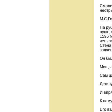
Смолен
неотры
М.С.Г
На руб
пункт,
1596 г
четыре
Стена
зодче
Он был
Мощь б
Сам ц
Детину
И впря
К нему
Его в