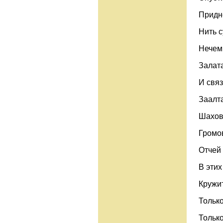
Придн
Нить 
Нечем
Залата
И связ
Заалта
Шахов
Громов
Отчей
В этих
Кружит
Только
Только