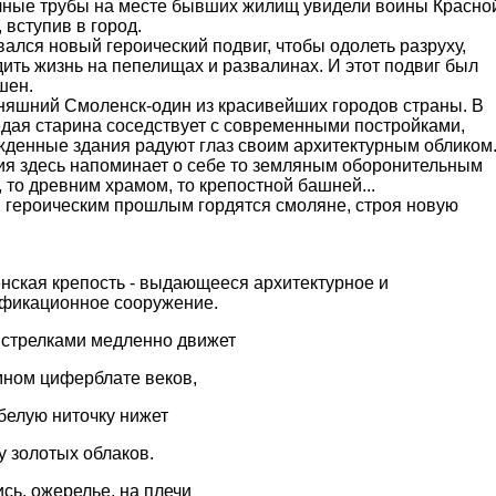
чные трубы на месте бывших жилищ увидели воины Красно
 вступив в город.
ался новый героический подвиг, чтобы одолеть разруху,
ить жизнь на пепелищах и развалинах. И этот подвиг был
шен.
няшний Смоленск-один из красивейших городов страны. В
едая старина соседствует с современными постройками,
жденные здания радуют глаз своим архитектурным обликом
ия здесь напоминает о себе то земляным оборонительным
 то древним храмом, то крепостной башней...
 героическим прошлым гордятся смоляне, строя новую
нская крепость - выдающееся архитектурное и
фикационное сооружение.
о стрелками медленно движет
мном циферблате веков,
белую ниточку нижет
у золотых облаков.
сь, ожерелье, на плечи