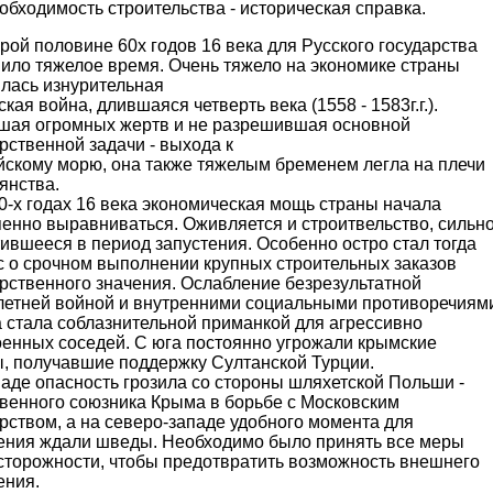
обходимость строительства - историческая справка.
рой половине 60х годов 16 века для Русского государства
пило тяжелое время. Очень тяжело на экономике страны
илась изнурительная
кая война, длившаяся четверть века (1558 - 1583г.г.).
шая огромных жертв и не разрешившая основной
рственной задачи - выхода к
йскому морю, она также тяжелым бременем легла на плечи
янства.
0-х годах 16 века экономическая мощь страны начала
пенно выравниваться. Оживляется и строитвельство, сильн
ившееся в период запустения. Особенно остро стал тогда
с о срочном выполнении крупных строительных заказов
рственного значения. Ослабление безрезультатной
летней войной и внутренними социальными противоречиям
а стала соблазнительной приманкой для агрессивно
оенных соседей. С юга постоянно угрожали крымские
ы, получавшие поддержку Султанской Турции.
аде опасность грозила со стороны шляхетской Польши -
твенного союзника Крыма в борьбе с Московским
рством, а на северо-западе удобного момента для
ения ждали шведы. Необходимо было принять все меры
сторожности, чтобы предотвратить возможность внешнего
ения.