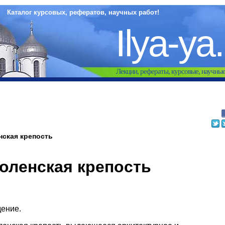
Каталог курсовых, рефератов, научных работ!
Ilya-ya
Лекции, рефераты, курсовые, научны
ская крепость
оленская крепость
дение.