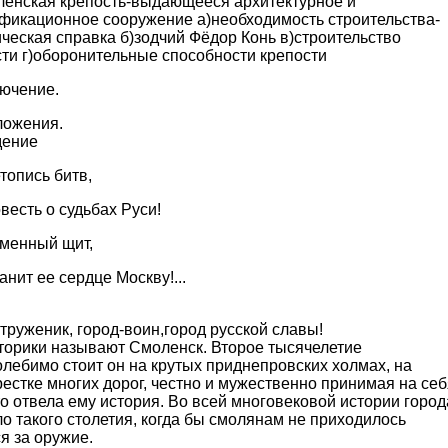
ленская крепость-выдающееся архитектурное и
фикационное сооружение а)необходимость строительства-
ческая справка б)зодчий Фёдор Конь в)строительство
сти г)оборонительные способности крепости
лючение.
ложения.
дение
топись битв,
весть о судьбах Руси!
аменный щит,
анит ее сердце Москву!...
труженик, город-воин,город русской славы!
сторики называют Смоленск. Второе тысячелетие
лебимо стоит он на крутых приднепровских холмах, на
естке многих дорог, честно и мужественно принимая на себ
то отвела ему история. Во всей многовековой истории город
о такого столетия, когда бы смолянам не приходилось
я за оружие.