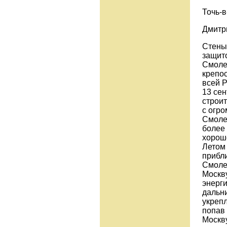
Точь-в
Дмитр
Стены 
защито
Смоле
крепос
всей Р
13 сен
строит
с огр
Смолен
более
хорош
Летом
прибли
Смолен
Москв
энерги
дальн
укрепл
попав 
Москву