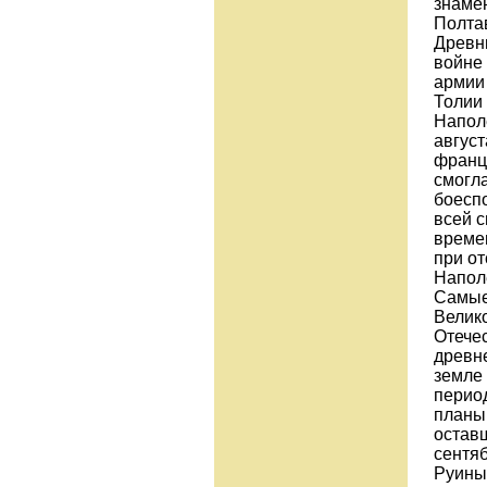
знаме
Полтав
Древн
войне 
армии 
Толии 
Наполе
август
франц
смогла
боеспо
всей с
времен
при о
Напол
Самые
Велик
Отечес
древне
земле
перио
планы 
остав
сентя
Руины