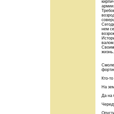
кирпи
армии,
Требов
возрод
совер
Сегод
нем с
возро
Истор
валом,
Своим
жизнь.
Смоле
форти
Кто-т
На зе
Да на 
Черед
Опусти