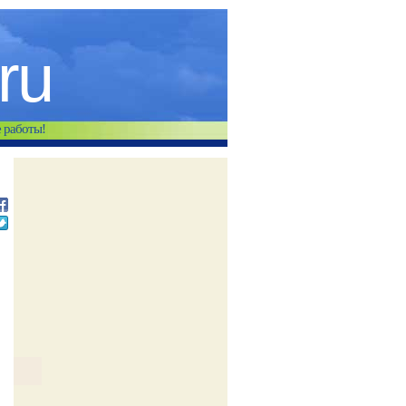
.ru
е работы!