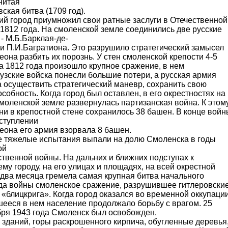
нитая
ская битва (1709 год).
ий город приумножил свои ратные заслуги в Отечественной
1812 года. На смоленской земле соединились две русские
- М.Б.Барклая-де-
и П.И.Багратиона. Это разрушило стратегический замысел
она разбить их порознь. У стен смоленской крепости 4-5
а 1812 года произошло крупное сражение, в нем
узские войска понесли большие потери, а русская армия
 осуществить стратегический маневр, сохранить свою
собность. Когда город был оставлен, в его окрестностях на
моленской земле развернулась партизанская война. К этом
и в крепостной стене сохранилось 38 башен. В конце войн
тступлении
еона его армия взорвала 8 башен.
 тяжелые испытания выпали на долю Смоленска в годы
ой
твенной войны. На дальних и ближних подступах к
му городу, на его улицах и площадях, на всей окрестной
 два месяца гремела самая крупная битва начального
да войны смоленское сражение, разрушившее гитлеровски
«блицкрига». Когда город оказался во временной оккупации
шееся в нем население продолжало борьбу с врагом. 25
бря 1943 года Смоленск был освобожден.
 зданий, горы раскрошенного кирпича, обугленные деревья