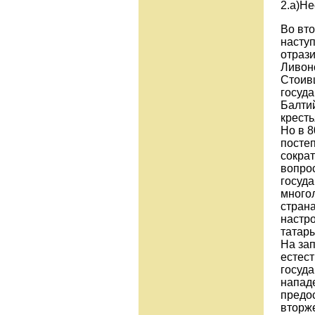
2.а)Не
Во вто
насту
отраз
Ливонс
Стоив
госуда
Балти
кресть
Но в 8
посте
сократ
вопро
госуда
много
стран
настр
татар
На зап
естес
госуда
напад
предо
вторж