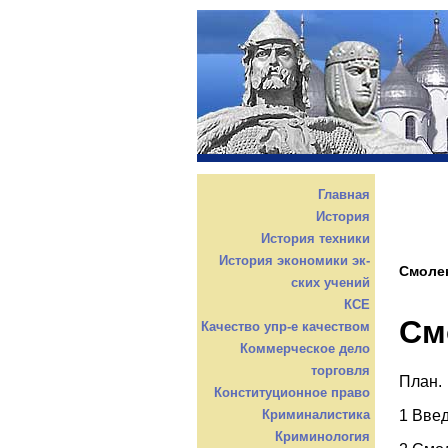
Главная
История
История техники
История экономики эк-
Смолен
ских учений
КСЕ
См
Качество упр-е качеством
Коммерческое дело
торговля
План.
Конституционное право
1 Вве
Криминалистика
Криминология