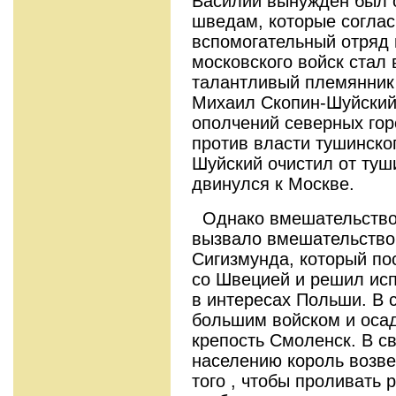
Василий вынужден был 
шведам, которые соглас
вспомогательный отряд 
московского войск стал
талантливый племянник 
Михаил Скопин-Шуйский
ополчений северных гор
против власти тушинско
Шуйский очистил от туш
двинулся к Москве.
Однако вмешательство 
вызвало вмешательство 
Сигизмунда, который по
со Швецией и решил исп
в интересах Польши. В с
большим войском и оса
крепость Смоленск. В с
населению король возве
того , чтобы проливать р