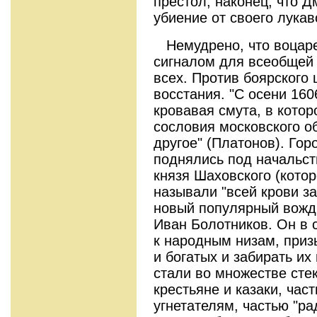
престол, наконец, что 
убиение от своего лукав
Немудрено, что воцаре
сигналом для всеобщей 
всех. Против боярского
восстания. "С осени 160
кровавая смута, в котор
сословия московского о
другое" (Платонов). Го
поднялись под начальст
князя Шаховского (кото
называли "всей крови за
новый популярный вожд
Иван Болотников. Он в 
к народным низам, приз
и богатых и забирать их
стали во множестве сте
крестьяне и казаки, час
угнетателям, частью "р