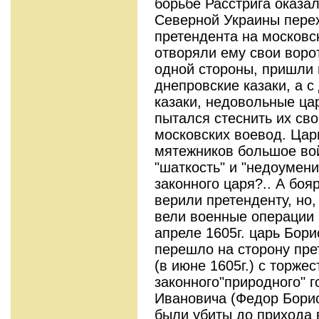
борьбе Расстрига оказа
Северной Украины пере
претендента на московск
отворяли ему свои воро
одной стороны, пришли 
днепровские казаки, а с
казаки, недовольные ца
пытался стеснить их сво
московских воевод. Цар
мятежников большое вой
"шаткость" и "недоумени
законного царя?.. А боя
верили претенденту, но
вели военные операции 
апреле 1605г. царь Бори
перешло на сторону пре
(в июне 1605г.) с торже
законного"природного" 
Ивановича (Федор Борис
были убиты до прихода 