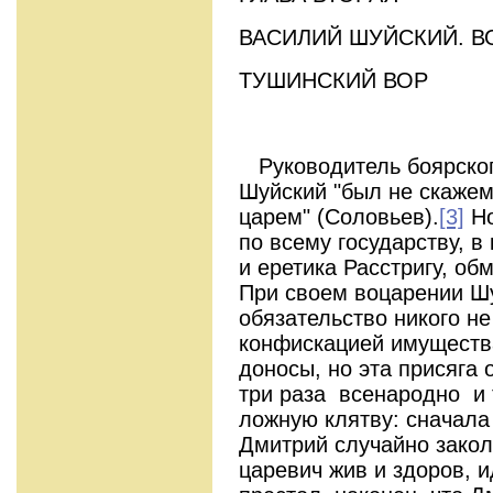
ВАСИЛИЙ ШУЙСКИЙ. В
ТУШИНСКИЙ ВОР
Руководитель боярског
Шуйский "был не скажем
царем" (Соловьев).
[3]
Но
по всему государству, в
и еретика Расстригу, об
При своем воцарении Ш
обязательство никого не
конфискацией имуществ
доносы, но эта присяга
три раза всенародно и
ложную клятву: сначала 
Дмитрий случайно закол
царевич жив и здоров, и