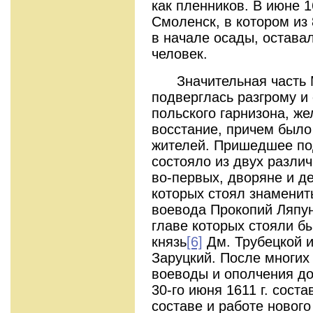
как пленников. В июне 1
Смоленск, в котором из
в начале осады, остава
человек.
Значительная часть Мо
подверглась разгрому и
польского гарнизона, ж
восстание, причем было
жителей. Пришедшее по
состояло из двух разли
во-первых, дворяне и де
которых стоял знаменит
воевода Прокопий Ляпуно
главе которых стояли б
князь
[6]
Дм. Трубецкой и
Заруцкий. После многих
воеводы и ополчения д
30-го июня 1611 г. сост
составе и работе нового