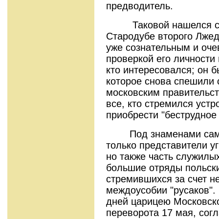
предводитель.
Таковой нашелся ско
Стародубе второго Лжед
уже сознательным и оч
проверкой его личности
кто интересовался; он 
которое снова спешили 
московским правительс
все, кто стремился устр
приобрести "бес
Под знаменами самоз
только представители у
но также часть служилых
большие отряды польски
стремившихся за счет н
междоусобии "русаков"
дней царицею Московск
переворота 17 мая, сог