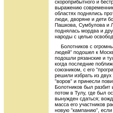
скороприбытного и бестр
выражению современника
областях поднялись про
люди, дворяне и дети б
Пашкова, Сумбулова и 
поднялась мордва и дру
народы с целью освобод
Болотников с огромны
людей" подошел к Москв
подошли рязанские и ту
когда последние поближ
союзником, с его "прогр
решили избрать из двух
"воров" и принесли пов
Болотников был разбит и
потом в Тулу, где был 
вынужден сдаться; вожд
масса его участников ра
новую "кампанию", если