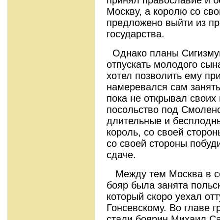
Москву, а королю со св
предложено выйти из пр
государства.
Однако планы Сигизмун
отпускать молодого сына
хотел позволить ему пр
намеревался сам занять
пока не открывал своих
посольство под Смолен
длительные и бесплодны
король, со своей сторон
со своей стороны побуд
сдаче.
Между тем Москва в сен
бояр была занята польс
который скоро уехал от
Гонсевскому. Во главе 
стали боярин Михаил Са