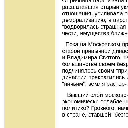
Опричнина царя Ивана Г
расшатавшая старый ук
отношения, усиливала 
деморализацию; в царст
"водворилась страшная 
чести, имущества ближн
Пока на Московском пр
старой привычной динас
и Владимира Святого, 
большинстве своем безр
подчинялось своим "при
династии прекратились 
"ничьим", земля растер
Высший слой московско
экономически ослаблен
политикой Грозного, нач
в стране, ставшей "безг