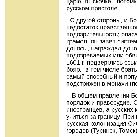
царю "выскочке", потомк
русском престоле.
С другой стороны, и Бо
недостаток нравственно
подозрительность; опаса
крамол, он завел систе
доносы, награждал дон
подозреваемых или обви
1601 г. подверглись ссы
бояр, в том числе брат
самый способный и попу
подстрижен в монахи (п
В общем правлении Бо
порядок и правосудие. 
иностранцев, а русских
учиться за границу. Пр
русская колонизация Си
городов (Туринск, Томск)