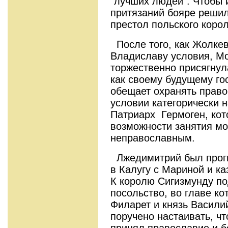
"лучших людей". Чтобы и
притязаний бояре решил
престол польского коро
После того, как Жолке
Владиславу условия, Мо
торжественно присягнул
как своему будущему гос
обещает охранять право
условии категорически 
Патриарх Гермоген, кот
возможности занятия мо
неправославным.
Лжедимитрий был прогн
в Калугу с Мариной и к
К королю Сигизмунду п
посольство, во главе ко
Филарет и князь Васили
поручено настаивать, ч
принял православие и б