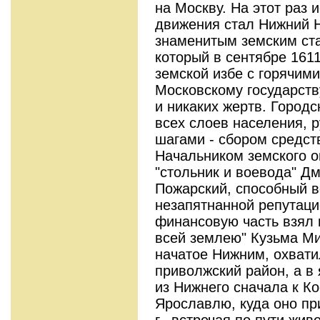
на Москву. На этот раз
движения стал Нижний Н
знаменитым земским ст
который в сентябре 1611
земской избе с горячим
Московскому государств
и никаких жертв. Городс
всех слоев населения, 
шагами - сбором средст
Начальником земского 
"стольник и воевода" Д
Пожарский, способный в
незапятнанной репутаци
финансовую часть взял 
всей землею" Кузьма Ми
начатое Нижним, охвати
приволжский район, а в
из Нижнего сначала к Ко
Ярославлю, куда оно пр
г., встречая по пути жи