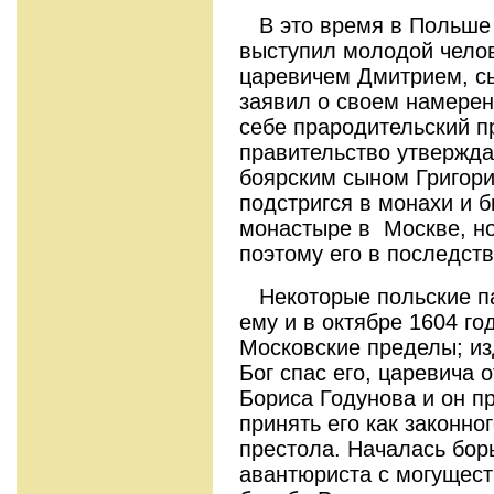
В это время в Польше 
выступил молодой челов
царевичем Дмитрием, сы
заявил о своем намерен
себе прародительский п
правительство утвержда
боярским сыном Григор
подстригся в монахи и 
монастыре в Москве, но
поэтому его в последст
Некоторые польские па
ему и в октябре 1604 г
Московские пределы; из
Бог спас его, царевича 
Бориса Годунова и он п
принять его как законно
престола. Началась бор
авантюриста с могущест