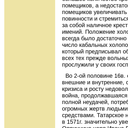
помещиков, а недостато
помещиков увеличивать 
повинности и стремитьс
за собой наличное крес
имений. Положение холо
всегда было достаточно 
число кабальных холопо
который предписывал о
всех тех прежде вольных
прослужили у своих гос
Во 2-ой половине 16в. 
внешние и внутренние, 
кризиса и росту недово
война, продолжавшаяся 
полной неудачей, потре
огромных жертв людьми
средствами. Татарское 
в 1571г. значительно ув