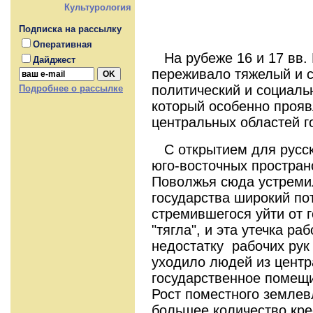
Культурология
Подписка на рассылку
Оперативная
На рубеже 16 и 17 вв. 
Дайджест
переживало тяжелый и 
политический и социаль
Подробнее о рассылке
который особенно проя
центральных областей г
С открытием для русск
юго-восточных прoстран
Поволжья сюда устреми
государства широкий пот
стрeмившегося уйти от 
"тягла", и эта утечка ра
недостатку рабочих рук
уходило людей из центр
государственное помещи
Рост поместного землев
большее количество кре