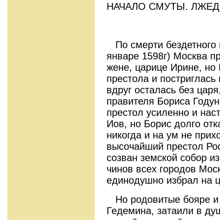
НАЧАЛО СМУТЫ. ЛЖЕД
По смерти бездетного 
январе 1598г) Москва пр
жене, царице Ирине, но 
престола и постриглась
вдруг осталась без царя
правителя Бориса Годун
престол усиленно и нас
Иов, но Борис долго отк
никогда и на ум не прих
высочайший престол Рос
созван земской собор и
чинов всех городов Моск
единодушно избрал на 
Но родовитые бояре и 
Гедемина, затаили в душ