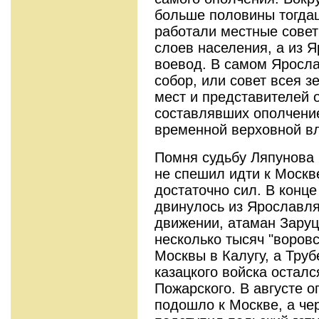
больше половины тогдаш
работали местные совет
слоев населения, а из 
воевод. В самом Яросл
собор, или совет всея з
мест и представителей 
составлявших ополчение
временной верховной вл
Помня судьбу Ляпунова 
не спешил идти к Москве
достаточно сил. В конц
двинулось из Ярославля
движении, атаман Заруц
несколько тысяч "воровс
Москвы в Калугу, а Тру
казацкого войска остал
Пожарского. В августе 
подошло к Москве, а че