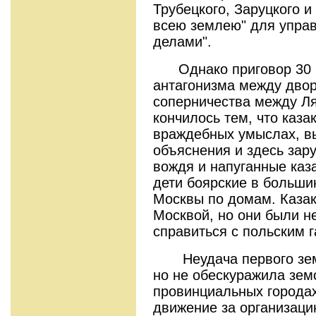
Трубецкого, Заруцкого и
всею землею" для упра
делами".
Однако приговор 30 и
антагонизма между двор
соперничества между Л
кончилось тем, что каза
враждебных умыслах, вы
объяснения и здесь зар
вождя и напуганные каз
дети боярские в больши
Москвы по домам. Казак
Москвой, но они были н
справиться с польским 
Неудача первого земс
но не обескуражила зем
провинциальных городах
движение за организаци