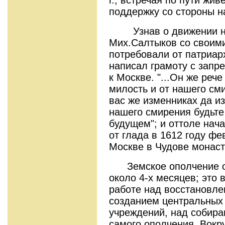
поддержку со стороны н
Узнав о движении ниж
Мих.Салтыков со своим
потребовали от патриар
написал грамоту с зап
к Москве. "...Он же рече
милость и от нашего см
вас же изменниках да из
нашего смирения будьте
будущем"; и оттоле нач
от глада в 1612 году фе
Москве в Чудове монас
Земское ополчение ос
около 4-х месяцев; это
работе над восстановле
созданием центральных
учреждений, над собира
самого ополчения. Вокр