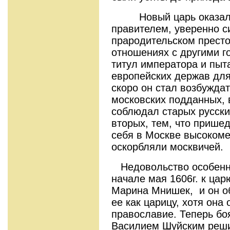
Новый царь оказался
правителем, уверенно 
прародительском престо
отношениях с другими г
титул императора и пыт
европейских держав для
скоро он стал возбужда
московских подданных, в
соблюдал старых русски
вторых, тем, что прише
себя в Москве высокоме
оскорбляли москвичей.
Недовольство особенно 
начале мая 1606г. к цар
Марина Мнишек, и он о
ее как царицу, хотя она
православие. Теперь бо
Василием Шуйским реши