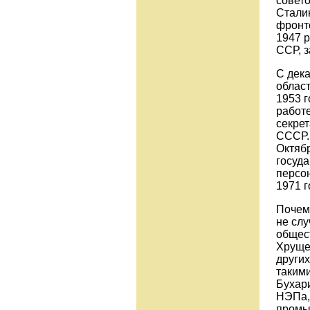
совет
Сталин
фронто
1947 
ССР, з
С дек
област
1953 г
работе
секре
СССР. 
Октяб
госуд
персо
1971 г
Почем
не слу
общест
Хруще
других
такими
Бухари
НЭПа,
промыш