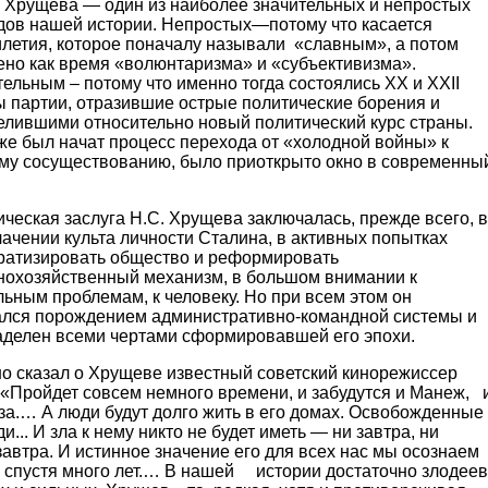
 Хрущева — один из наиболее значительных и непростых
дов нашей истории. Непростых—потому что касается
илетия, которое поначалу называли «славным», а потом
ено как время «волюнтаризма» и «субъективизма».
ельным – потому что именно тогда состоялись ХХ и ХХII
ы партии, отразившие острые политические борения и
елившими относительно новый политический курс страны.
же был начат процесс перехода от «холодной войны» к
му сосуществованию, было приоткрыто окно в современны
ческая заслуга Н.С. Хрущева заключалась, прежде всего, в
ачении культа личности Сталина, в активных попытках
ратизировать общество и реформировать
нохозяйственный механизм, в большом внимании к
ьным проблемам, к человеку. Но при всем этом он
ался порождением административно-командной системы и
аделен всеми чертами сформировавшей его эпохи.
о сказал о Хрущеве известный советский кинорежиссер
 «Пройдет совсем немного времени, и забудутся и Манеж, 
за.… А люди будут долго жить в его домах. Освобожденные
и... И зла к нему никто не будет иметь — ни завтра, ни
автра. И истинное значение его для всех нас мы осознаем
о спустя много лет.… В нашей истории достаточно злодеев