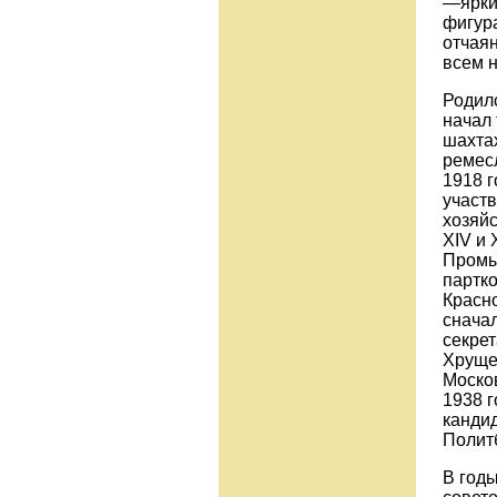
—ярки
фигура
отчаян
всем 
Родилс
начал 
шахта
ремесл
1918 
участв
хозяйс
ХIV и 
Промы
партко
Красн
снача
секрет
Хрущев
Моско
1938 г
канди
Полит
В год