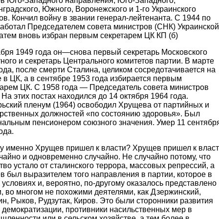
ов Юго-Западного направления, Юго-Западного,
градского, Южного, Воронежского и 1-го Украинского
в. Кончил войну в звании генерал-лейтенанта. С 1944 по
работал Председателем совета министров (СНК) Украинской
атем вновь избран первым секретарем ЦК КП (б)
абря 1949 года он—снова первый секретарь Московского
ного и секретарь Центрального комитетов партии. В марте
ода, после смерти Сталина, целиком сосредотачивается на
 в ЦК, а в сентябре 1953 года избирается первым
тарем ЦК. С 1958 года — Председатель совета министров
На этих постах находился до 14 октября 1964 года.
рьский пленум (1964) освободил Хрущева от партийных и
арственных должностей «по состоянию здоровья». Был
нальным пенсионером союзного значения. Умер 11 сентябр
ода.
у именно Хрущев пришел к власти? Хрущев пришел к влас
чайно и одновременно случайно. Не случайно потому, что
во устало от сталинского террора, массовых репрессий, а
в был выразителем того направления в партии, которое в
 условиях и, вероятно, по-другому оказалось представлено
, во многом не похожими деятелями, как Дзержинский,
н, Рыков, Рудзутак, Киров. Это были сторонники развития
 демократизации, противники насильственных мер в
ленности или в сельском хозяйстве, а тем более в