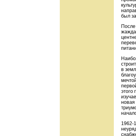
культу
напра
был з
После
жажда
центн
перев
питани
Наибо
строи
в земл
благоу
мечто
первой
этого
изуча
новая
триум
начало
1962-1
неуря
снабже