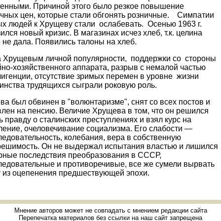
енными. Причиной этого было резкое повышение
очных цен, которые стали обгонять розничные. Симпатии
ых людей к Хрущеву стали ослабевать. Осенью 1963 г.
ился новый кризис. В магазинах исчез хлеб, т.к. це­лина
 не дала. Появились талоны на хлеб.
а Хрущевым личной популярности, поддержки со стороны
йно-хозяйственного аппарата, разрыв с немалой частью
лигенции, отсутствие зримых перемен в уровне жизни
инства трудящихся сыграли роковую роль.
а был обвинен в "волюнтаризме", снят со всех постов и
лен на пенсию. Величие Хрущева в том, что он решился
ь правду о сталинских преступлениях и взял курс на
ление, очеловечивание социализма. Его слабости —
едовательность, колебания, вера в собственную
решимость. Он не выдержал испытания властью и лишился
урные последствия преобразования в СССР,
ледователь­ные и противоречивые, все же сумели вырвать
у из оцепенения предшествующей эпохи.
Мнение авторов может не совпадать с мнением редакции сайта
Перепечатка материалов без ссылки на наш сайт запрещена