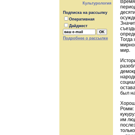
Время
Культурология
перио
десят
Подписка на рассылку
осужд
Оперативная
Значит
Дайджест
съезд
опред
Подробнее о рассылке
Тогда 
мирно
мир.
Истори
разобл
демок
народ
социал
остав
был н
Хорош
Ромм:
кукуру
им люд
послез
тольк