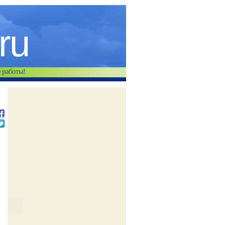
.ru
е работы!