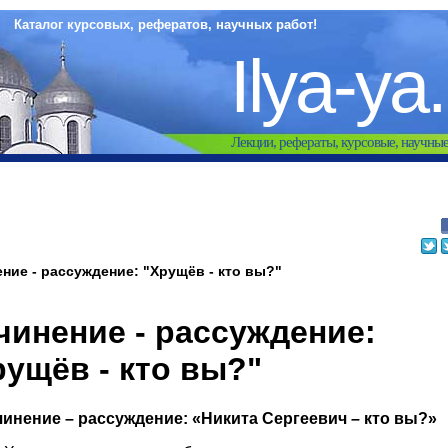
Каталог курсовых, рефератов, научных работ!
Ilya-ya
Лекции, рефераты, курсовые, научны
ние - рассуждение: "Хрущёв - кто вы?"
чинение - рассуждение:
рущёв - кто вы?"
инение – рассуждение: «Никита Сергеевич – кто вы?»