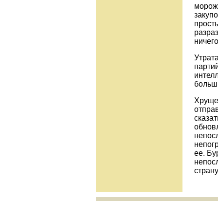
морож
закуп
прост
разраз
ничего
Утрат
парти
интел­
больш
Хрущев
отправ
сказат
обнов
непосл
непог
ее. Б
непос
стран