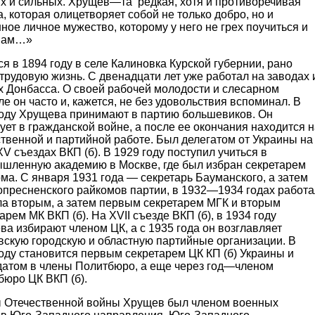
х и сильных. Хрущев—та редкая, хотя и противоречивая
, которая олицетворяет собой не только добро, но и
ное личное мужество, которому у него не грех поучиться и
нам…»
я в 1894 году в селе Калиновка Курской губернии, рано
трудовую жизнь. С двенадцати лет уже работал на заводах 
х Донбасса. О своей рабочей молодости и слесарном
е он часто и, кажется, не без удовольствия вспоминал. В
году Хрущева принимают в партию большевиков. Он
ует в гражданской войне, а после ее окончания находится 
твенной и партийной работе. Был делегатом от Украины на
XV съездах ВКП (б). В 1929 году поступил учиться в
шленную академию в Москве, где был избран секретарем
ма. С января 1931 года — секретарь Бауманского, а затем
опресненского райкомов партии, в 1932—1934 годах работа
ла вторым, а затем первым секретарем МГК и вторым
арем МК ВКП (б). На ХVII съезде ВКП (б), в 1934 году
а избирают членом ЦК, а с 1935 года он возглавляет
вскую городскую и областную партийные организации. В
оду становится первым секретарем ЦК КП (б) Украины и
датом в члены Политбюро, а еще через год—членом
бюро ЦК ВКП (б).
ы Отечественной войны Хрущев был членом военных