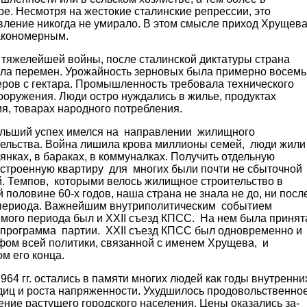
ре. Несмотря на жестокие сталинские репрессии, это
вление никогда не умирало. В этом смысле приход Хрущев
акономерным.
 тяжелейшей войны, после сталинской диктатуры страна
ла перемен. Урожайность зерновых была примерно восемь
еров с гектара. Промышленность требовала технического
ооружения. Люди остро нуждались в жилье, продуктах
я, товарах народного потребления.
льший успех имелся на нап­равлении жилищного
тельства. Война лишила крова миллионы семей, люди жили
янках, в ба­раках, в коммуналках. Получить отдельную
строенную кварти­ру для многих были почти не сбыточной
й. Темпов, которыми велось жилищное строительство в
 половине 60-х годов, наша страна не знала не до, ни посл
 периода. Важнейшим внутриполитическим событием
емого периода был и XXII съезд КПСС. На нем была принят
 программа пар­тии. XXII съезд КПСС был одновременно и
фом всей политики, связанной с именем Хрущева, и
м его конца.
964 гг. остались в памяти многих людей как годы внут­ренни
диц и роста напряженности. Ухудшилось продовольственно
ние растущего городского населения. Цены оказались за­