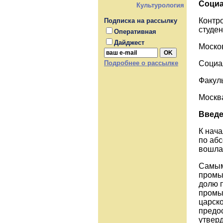
Социа
Культурология
Контр
Подписка на рассылку
студен
Оперативная
Дайджест
Моско
Социа
Подробнее о рассылке
Факул
Москв
Введе
К нача
по аб
вошла
Самым
промыш
долю 
промы
царск
предо
утверд