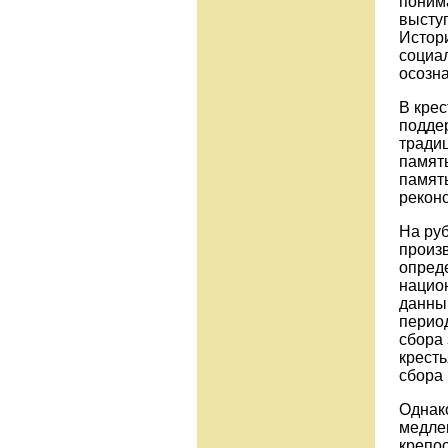
поним
выступ
Истор
социа
осозна
В кре
подде
традиц
память
память
реконс
На ру
произв
опреде
нацио
данным
перио
сбора 
кресть
сбора 
Однако
медле
крепо