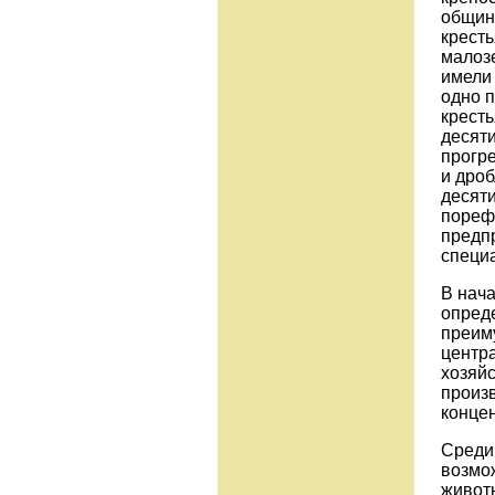
общин
кресть
малозе
имели 
одно п
кресть
десяти
прогр
и дроб
десяти
пореф
предп
специ
В нача
опреде
преим
центр
хозяй
произ
конце
Среди
возмо
живот