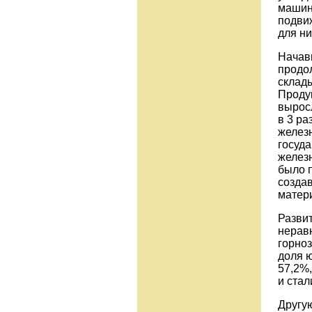
машин
подви
для ни
Начав
продол
склад
Продук
вырос
в 3 ра
желез
госуда
железн
было 
создав
матер
Разви
нерав
горноз
доля ю
57,2%,
и стал
Другу