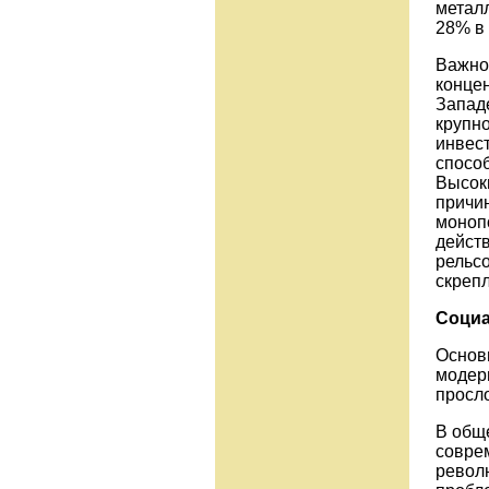
металл
28% в 
Важно
конце
Запад
крупн
инвест
спосо
Высок
причин
моноп
дейст
рельс
скрепл
Социа
Основ
модерн
просло
В обще
совре
револ