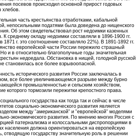
чения посевов происходил основной прирост годовых
 хлебов.
ельная часть крестьянства отработками, кабальной
ой, непосильными податями была доведена до нищенского
ния. Об этом свидетельствовал рост недоимки казенных
. К среднему окладу недоимки составляли в 1896-1900 гг.
в 1871 г. это соотношение составляло 22%). В 1891-1892 гг.
ьянство европейской части России пережило страшный
 Но и в относительно благополучные годы значительная
крестьян недоедала. Обстановка в нищей, голодной русской
не становилась все более взрывоопасной.
ность исторического развития России заключалась в
ном, все более увеличивающемся разрыве между бурно
вающейся промышленностью и сельским хозяйством,
ие которого тормозили пережитки крепостного права.
социального государства как тогда так и сейчас в числе
итетов социально-экономического развития является
азделом между "американской" и "европейской" моделями
льно-экономического развития. По мнению многих Россия с
ерцией патернализма и колоссальными диспропорциями в
ах населения должна ориентироваться на европейскую
ь, отводящую государству значительную роль в решении