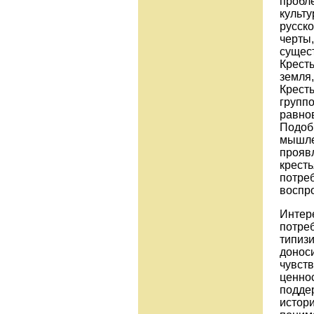
пробл
культ
русско
черты,
сущес
Кресть
земля,
Крест
групп
равно
Подоб
мышле
прояв
кресть
потре
воспро
Интер
потре
типиз
доноси
чувст
ценнос
поддер
истор