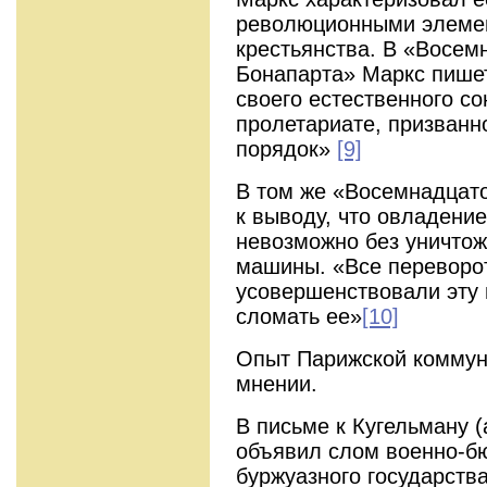
революционными элемен
крестьянства. В «Восе
Бонапарта» Маркс пишет
своего естественного с
пролетариате, призванн
порядок»
[9]
В том же «Восемнадцат
к выводу, что овладени
невозможно без уничтож
машины. «Все перевороты
усовершенствовали эту 
сломать ее»
[10]
Опыт Парижской коммун
мнении.
В письме к Кугельману (
объявил слом военно-б
буржуазного государств