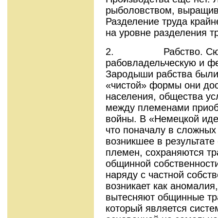
рыболовством, выращив
Разделение труда крайн
на уровне разделения т
2. Рабство. Сюда 
рабовладельческую и ф
Зародыши рабства были 
«чистой» формы они дос
населения, общества у
между племенами приоб
войны. В «Немецкой иде
что поначалу в сложны
возникшее в результате
племен, сохраняются т
общинной собственности
наряду с частной собст
возникает как аномалия,
вытесняют общинные тр
который является систе