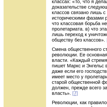
классах: «То, что я дела
доказательстве следующ
классов связано лишь 
историческими фазами р
что классовая борьба н
пролетариата. в) что эт
лишь переход к уничтож
обществу без классов».
Смена общественного ст
революции. Ее основная
власти. «Каждый стремящ
пишет Маркс и Энгельс 
даже если его господств
имеет место у пролетар
старой общественной ф
должен, прежде всего з
власть».
[7]
Революции, как правило