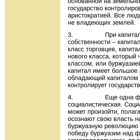
основанной на земельно
государство контролиро
аристократией. Все лю
не владеющих землей.
3. При капитализм
собственности – капита
класс торговцев, капита
нового класса, который
классом, или буржуазией
капитал имеет большое 
обладающий капиталом 
контролирует государств
4. Еще одна форма
социалистическая. Соц
может произойти, полаг
осознают свою власть н
буржуазную революцию 
победу буржуазии над 