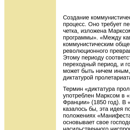
Создание коммунистиче
процесс. Оно требует п
четка, изложена Марксо
программы». «Между ка
коммунистическим обще
революционного превращ
Этому периоду соответс
переходный период, и г
может быть ничем иным,
диктатурой пролетариат
Термин «диктатура про
употреблен Марксом в «
Франции» (1850 год). В 
казалось бы, эта идея п
положениях «Манифеста»
основывает свое господ
насильственного ниспро