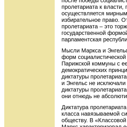
после победы социалис
пролетариата к власти, 
осуществляется мирным
избирательное право. О
пролетариата – это тор
государственной формо
парламентская республи
Мысли Маркса и Энгель
форм социалистической
Парижской коммуны с е
демократических принц
диктатуры пролетариата
и Энгельс не исключали
диктатуры пролетариата,
они отнюдь не абсолюти
Диктатура пролетариата
класса навязываемой с
обществу. В «Классовой
Маркс характеризовал е