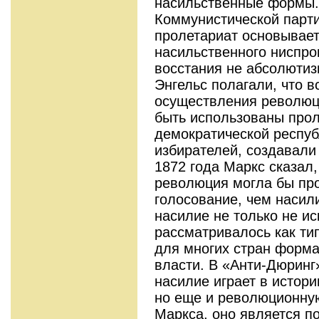
насильственные формы.
Коммунистической парти
пролетариат основывает
насильственного ниспро
восстания не абсолютиз
Энгельс полагали, что 
осуществления револю
быть использованы про
демократической респуб
избирателей, создавали
1872 года Маркс сказал,
революция могла бы про
голосование, чем насил
насилие не только не ис
рассматривалось как ти
для многих стран форма
власти. В «Анти-Дюринг
насилие играет в истори
но еще и революционную
Маркса, оно является п