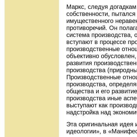
Маркс, следуя догадкам
собственности, пытался 
имущественного нераве
противоречий. Он полага
система производства, 
вступают в процессе пр
производственные отнош
объективно обусловлен
развития производственн
производства (природные
Производственные отно
производства, определя
общества и его развити
производства иные аспе
выступают как производн
надстройка над экономи
Эта оригинальная идея 
идеологии», в «Манифе