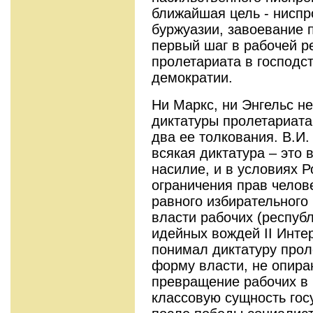
ближайшая цель - ниспр
буржуазии, завоевание п
первый шаг в рабочей 
пролетариата в господс
демократии.
Ни Маркс, ни Энгельс н
диктатуры пролетариата
два ее толкования. В.И.
всякая диктатура – это
насилие, и в условиях 
ограничения прав челове
равного избирательного
власти рабочих (республ
идейных вождей II Инте
понимал диктатуру прол
форму власти, не опира
превращение рабочих в п
классовую сущность го