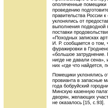
ополяченные помещики 
проведению подготовит
правительства России к
уклонялись от предоста
выполнения подводной 
поставки продовольствия
«Походных записках ар
И. Р. сообщается о том,
фуражировки в Гродненс
«большое затруднение.
нигде не давали сена», 
них «где что найдется, п
Помещики уклонялись о
провианта в запасные ма
года бобруйский городн
Минскую казенную палат
дворян, желающих участ
не оказалось [15, с.93].