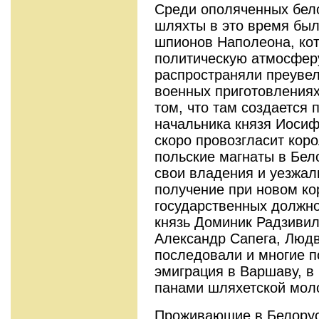
Среди ополяченных бело
шляхты в это время был
шпионов Наполеона, кот
политическую атмосферу
распространяли преуве
военных приготовлениях
том, что там создается 
начальника князя Иоси
скоро провозгласит кор
польские магнаты в Бел
свои владения и уезжал
получение при новом к
государственных должн
князь Доминик Радзивил
Александр Сапега, Людв
последовали и многие 
эмиграция в Варшаву, в
панами шляхетской мол
Проживающие в Белорус