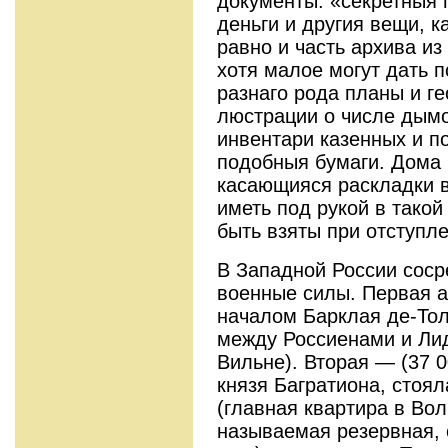
документы: «секретныя 
деньги и другия вещи, 
равно и часть архива из
хотя малое могут дать п
разнаго рода планы и г
люстрации о числе дымов
инвентари казенных и п
подобныя бумаги. Дома 
касающияся раскладки в
иметь под рукой в такой
быть взяты при отступл
В Западной России сос
военные силы. Первая а
началом Барклая де-То
между Россиенами и Лид
Вильне). Вторая — (37 0
князя Багратиона, стоя
(главная квартира в Вол
называемая резервная, 