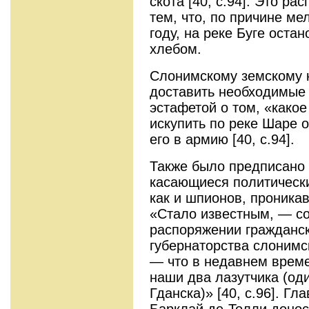
скота [40, с.94]. Это р
тем, что, по причине ме
году, на реке Буге оста
хлебом.
Слонимскому земскому 
доставить необходимые 
эстафетой о том, «како
искупить по реке Шаре о
его в армию [40, с.94].
Также было предписано 
касающиеся политическ
как и шпионов, проника
«Стало известным, — с
распоряжении гражданск
губернаторства слонимс
— что в недавнем врем
наши два лазутчика (оди
Гданска)» [40, с.96]. Г
Барклай де-Толли донос