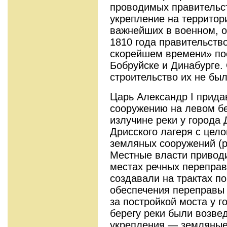
проводимых правительс
укрепление на территор
важнейших в военном, о
1810 года правительств
скорейшем времени» пос
Бобруйске и Динабурге.
строительство их не было
Царь Александр I прида
сооружению на левом бе
излучине реки у города
Дрисского лагеря с цел
земляных сооружений (р
Местные власти приводи
местах речных переправ
создавали на трактах п
обеспечения переправы 
за постройкой моста у 
берегу реки были возв
укрепления — земляные