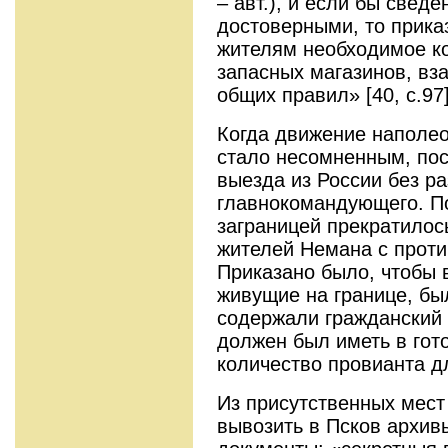
– авт.), и если бы свед
достоверными, то прика
жителям необходимое ко
запасных магазинов, вз
общих правил» [40, с.97]
Когда движение наполео
стало несомненным, по
выезда из России без р
главнокомандующего. П
заграницей прекратилос
жителей Немана с прот
Приказано было, чтобы 
живущие на границе, бы
содержали гражданский 
должен был иметь в гот
количество провианта д
Из присутственных мест
вывозить в Псков архив