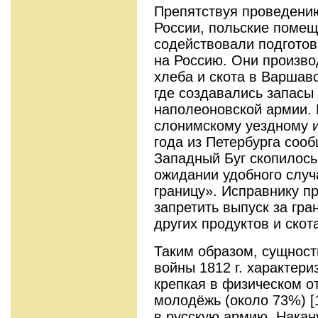
Препятствуя проведени
России, польские помещ
содействовали подгото
на Россию. Они произво
хлеба и скота в Варшавс
где создавались запасы
наполеоновской армии. 
слонимскому уездному и
года из Петербурга сооб
Западный Буг скопилось
ожидании удобного случ
границу». Исправнику 
запретить выпуск за гра
других продуктов и скота
Таким образом, сущност
войны 1812 г. характери
крепкая в физическом о
молодёжь (около 73%) [
в русскую армию. Накан