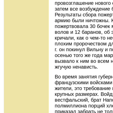
провозглашение нового 
затем все возбуждение 
Результаты сбора поже
армию были ничтожны. 
пожертвовала 30 бочек м
волов и 12 баранов, об
кричали, как о чем-то н
плохим пророчеством д
г. он покинул Вильну и 
осенью того же года ма
вызвало к ним во всем 
жгучую ненависть.
Во время занятия губер
французскими войсками
жители, это требование
крупных размерах. Войд
вестфальский, брат На
полмиллиона порций хле
приказал забрать не то