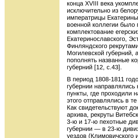
конца XVIII века укомп
исключительно из белору
императрицы Екатерины I
военной коллегии было 
комплектование егерски
Екатеринославского, Эс
Финляндского рекрутами
Могилевской губерний, 
пополнять названные ко
губерний [12, с.43].
В период 1808-1811 год
губернии направлялись
пункты, где проходили 
этого отправлялись в те
Как свидетельствуют до
архива, рекруты Витебс
3-ю и 17-ю пехотные ди
губернии — в 23-ю диви
уездов (Климовичского 