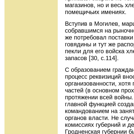
магазинов, но и весь хл
помещичьих имениях.
Вступив в Могилев, мар
собравшимся на рыночн
же потребовал поставки
говядины и тут же расп
пекли для его войска хл
запасов [30, с.114].
С образованием граждан
процесс реквизиций вно
организованности, хотя
частей (в основном про
протяжении всей войны.
главной функцией созд
командованием на заня
органов власти. Не слу
комиссиях губерний и д
Гродненская губернии 