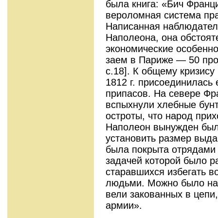
была книга: «Бич Франц
вероломная система пр
Написанная наблюдател
Наполеона, она обстоя
экономические особенн
заем в Париже — 50 проц
с.18]. К общему кризис
1812 г. присоединилась
припасов. На севере Фр
вспыхнули хлебные бунт
остроты, что народ при
Наполеон вынужден был
установить размер выдач
была покрыта отрядами
задачей которой было р
старавшихся избегать в
людьми. Можно было на
вели закованных в цепи
армии».