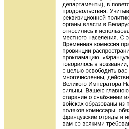
департаменты), в повет
продовольствия. Учиты
реквизиционной политик
органы власти в Белару
относились к использов
местного населения. С э
Временная комиссия пр
провинции распростран
прокламацию. «Француз
говорилось в воззвании
с целью освободить вас 
многочисленны, действи
Великого Императора Н
сильны. Вашею главною
старание о снабжении и
войсках образованы из
поляков комиссары, об
французские отряды и 
вам со всякими требова