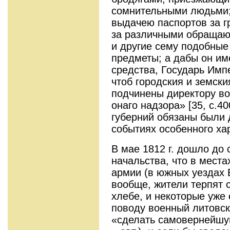
сомнительными людьми; 
выдачею паспортов за г
за различными обращаю
и другие сему подобные
предметы; а дабы он им
средства, Государь Имп
чтоб городския и земски
подчинены директору во
онаго надзора»
[35, с.4
губерний обязаны были 
событиях особенного ха
В мае 1812 г. дошло до
начальства, что в места
армии (в южных уездах 
вообще, жители терпят 
хлебе, и некоторые уже 
поводу военный литовск
«сделать самовернейшу