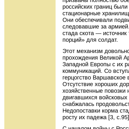
российских границ были
стационарные хранилищ
Они обеспечивали подв
следовавшие за армией.
стада скота — источник
порций» для солдат.
Этот механизм довольно
прохождения Великой Ар
Западной Европы с их р
коммуникаций. Со вступ
герцогство Варшавское 
Отсутствие хороших доро
хозяйственные повозки 
двигавшихся войсковых 
снабжалась продовольс
Недопоставки корма ста
росту их падежа [3, с.95]
С началом войны с Рос