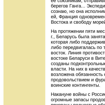
ее союзникам, отправив
берегов Ганга... Экспеди
сознаю, но она исполни
ей, Франция одновреме
Востока и свободу морей»
На протяжении пяти мес
г., Беларусь была занят
которая либо поддержи
либо передвигалась по 
восток. Линия противос
востоке Беларуси в Вите
созданы подконтрольны
власти. На них в качес
возложена обязанность 
продовольствием и фур
воинские контингенты.
Накануне войны с Росси
огромные запасы продов
призваны полностью обе