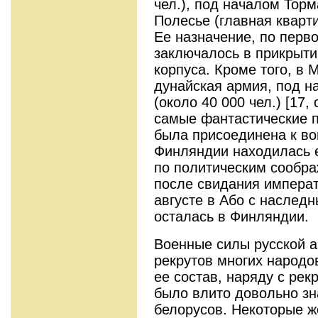
чел.)
, под началом Торм
Полесье (главная кварти
Ее назначение, по перв
заключалось в прикрыти
корпуса. Кроме того, в
дунайская армия, под н
(около 40 000 чел.) [17,
самые фантастические п
была присоединена к во
Финляндии находилась е
по политическим сообр
после свидания импера
августе в Або с наслед
осталась в Финляндии.
Военные силы русской а
рекрутов многих народо
ее состав, наряду с рек
было влито довольно зн
белорусов. Некоторые ж