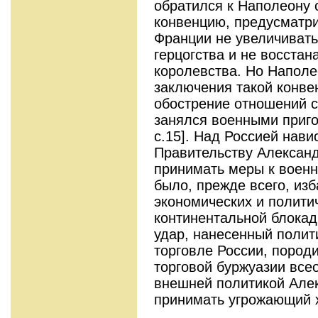
обратился к Наполеону 
конвенцию, предусматр
Франции не увеличиват
герцогства и не восстан
королевства. Но Наполе
заключения такой конве
обострение отношений с
занялся военными приго
с.15]. Над Россией нави
Правительству Александ
принимать меры к воен
было, прежде всего, из
экономических и полити
континентальной блокад
удар, нанесенный поли
торговле России, пород
торговой буржуазии все
внешней политикой Алек
принимать угрожающий 