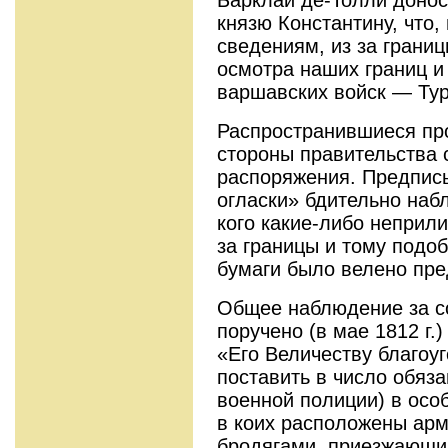
князю Константину, что
сведениям, из за грани
осмотра наших границ и
варшавских войск — Тур
Распространившиеся пр
стороны правительства
распоряжения. Предпис
огласки» бдительно наб
кого какие-либо неприл
за границы и тому подоб
бумаги было велено пре
Общее наблюдение за с
поручено (в мае 1812 г.
«Его Величеству благоу
поставить в число обяза
военной полиции) в особ
в коих расположены арм
бродягами, приезжающи