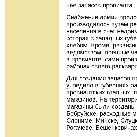
нее запасов провианта.
Снабжение армии продо
производилось путем ре
населения в счет недои
которая в западных губе
хлебом. Кроме, реквиз
ведомством, военные ч
в провианте, сами прои
районах своего расквар
Для создания запасов п
учредило в губерниях р
провиантских главных, 
магазинов. На территор
магазины были созданы 
Бобруйске, расходные м
Слониме, Минске, Слуцк
Рогачеве, Бешенковичах и