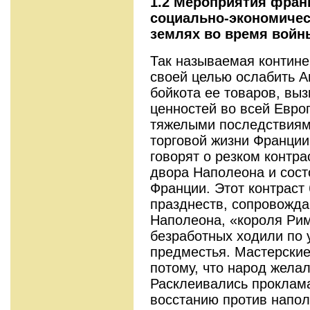
1.2
Мероприятия франц
социально-экономичес
землях во время войны
Так называемая контин
своей целью ослабить А
бойкота ее товаров, вы
ценностей во всей Евро
тяжелыми последствиям
торговой жизни Франции
говорят о резком контр
двора Наполеона и сос
Франции. Этот контраст 
празднеств, сопровожд
Наполеона, «короля Римс
безработных ходили по 
предместья. Мастерские
потому, что народ желал
Расклеивались проклам
восстанию против напол