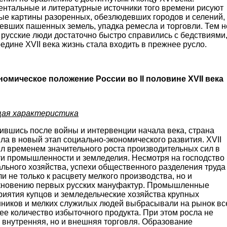
ентальные и литературные источники того времени рисуют
ые картины разоренных, обезлюдевших городов и селений,
евших пашенных земель, упадка ремесла и торговли. Тем н
русские люди достаточно быстро справились с бедствиями
редине XVII века жизнь стала входить в прежнее русло.
номическое положение России во
II
половине
XVII
века
щая характеристика
ившись после войны и интервенции начала века, страна
ла в новый этап социально-экономического развития. XVII
ыл временем значительного роста производительных сил в
ти промышленности и земледелия. Несмотря на господство
льного хозяйства, успехи общественного разделения труда
и не только к расцвету мелкого производства, но и
кновению первых русских мануфактур. Промышленные
риятия купцов и земледельческие хозяйства крупных
нников и мелких служилых людей выбрасывали на рынок вс
е количество избыточного продукта. При этом росла не
 внутренняя, но и внешняя торговля. Образование