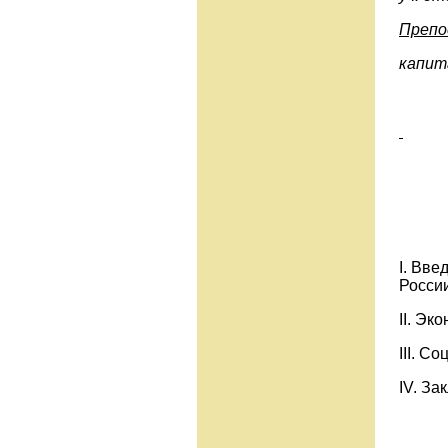
Препо
капит
I. Вв
России
II. Эк
III. С
IV. За