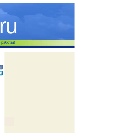
.ru
е работы!