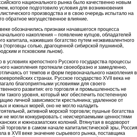
ссийского национального рынка было качественно новым
ием, которое подготовило условия для возникновения
листического производства и в свою очередь испытало на
его обратное могущественное влияние.
 веке обозначились признаки начавшегося процесса
начального накопления – появление купцов, обладателей
го капитала, наживших богатство путем неэквивалентного
а (торговцы солью, драгоценной сибирской пушниной,
одским и псковским льном).
 в условиях крепостного Русского государства процессы
ного накопления протекали своеобразно и замедленно,
отличаясь от темпов и форм первоначального накопления в
оевропейских странах. Русское государство XVII века не
лагало благоприятными условиями для своего
твенного развития: его торговля и промышленность не
ли такого уровня, который мог обеспечить постепенную
дацию личной зависимости крестьянина; удаленное от
ных и южных морей, оно не могло наладить
оятельной, активной морской торговли; пушные богатства
и не могли конкурировать с неисчерпаемыми ценностями
анских и южноазиатских колоний. Втянутая в водоворот
й торговли в самом начале капиталистической эры, Росси
ла в XVII веке значение сырьевого рынка, поставщика