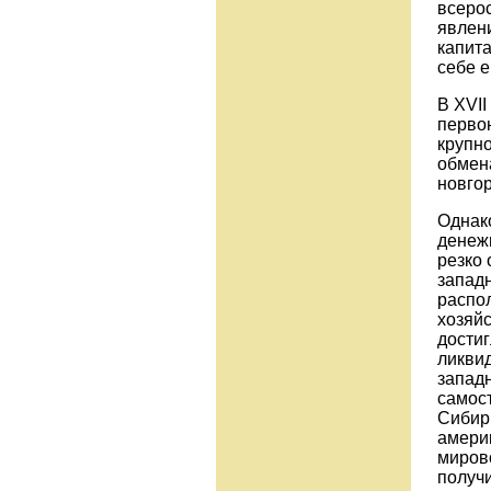
всеро
явлен
капита
себе 
В XVII
перво
крупно
обмен
новгор
Однако
денеж
резко 
западн
распо
хозяйс
достиг
ликви
запад
самост
Сибир
америк
мирово
получи