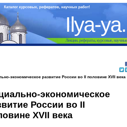
Каталог курсовых, рефератов, научных работ!
Ilya-ya
Лекции, рефераты, курсовые, научны
ьно-экономическое развитие России во II половине XVII века
циально-экономическое
звитие России во II
ловине XVII века