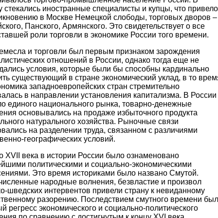
 стекались иностранные специалисты и купцы, что привело
никновению в Москве Немецкой слободы, торговых дворов –
ского, Панского, Армянского. Это свидетельствует о все
тавшей роли торговли в экономике России того времени.
ремесла и торговли был первым признаком зарождения
листических отношений в России, однако тогда еще не
дались условия, которые были бы способны кардинально
ть существующий в стране экономический уклад, в то врем
кономика западноевропейских стран стремительно
валась в направлении установления капитализма. В России
ло единого национального рынка, товарно-денежные
ения основывались на продаже избыточного продукта
льного натурального хозяйства. Рыночные связи
вались на разделении труда, связанном с различиями
твенно-географических условий.
о XVII века в истории России было ознаменовано
ейшими политическими и социально-экономическими
сениями. Это время историками было названо Смутой.
численные народные волнения, безвластие и произвол
ко-шведских интервентов привели страну к невиданному
ственному разорению. Последствием смутного времени бы
й регресс экономического и социально-политического
ния по сравнению с достигнутым к концу XVI века.