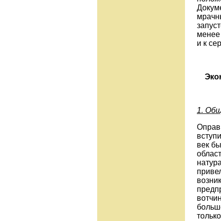
Докум
мрачн
запуст
менее 
и к се
Эко
1. Об
Оправ
вступи
век б
облас
натура
привел
возни
предп
вотчи
больше
только