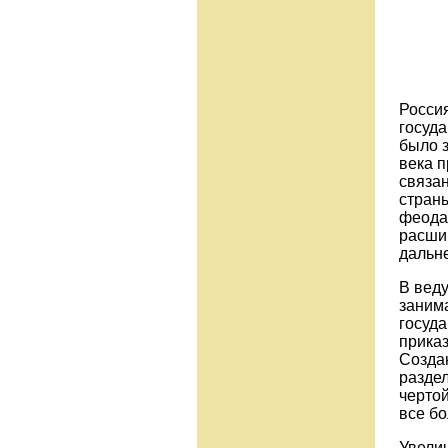
Россия
госуда
было 
века 
связа
стран
феода
расши
дальн
В вед
заним
госуд
приказ
Созда
разде
чертой
все бо
Увели