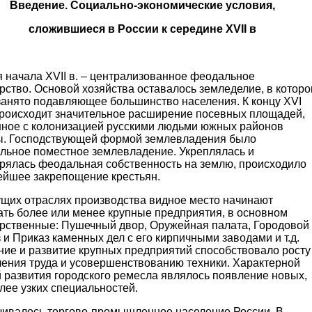
Введение. Социально-экономические условия,
сложившиеся в России к середине
XVII
в
 начала XVII в. – централизованное феодальное
рство. Основой хозяйства оставалось земледелие, в котор
занято подавляющее большинство населения. К концу XVI
происходит значительное расширение посевных площадей,
нное с колонизацией русскими людьми южных районов
ы. Господствующей формой землевладения было
льное поместное землевладение. Укреплялась и
рялась феодальная собственность на землю, происходило
ейшее закрепощение крестьян.
ущих отраслях производства видное место начинают
ать более или менее крупные предприятия, в основном
арственные: Пушечный двор, Оружейная палата, Городовой
 и Приказ каменных дел с его кирпичными заводами и т.д.
ние и развитие крупных предприятий способствовало росту
ления труда и усовершенствованию техники. Характерной
 развития городского ремесла являлось появление новых,
лее узких специальностей.
чивалось торгово-промышленное население России. В