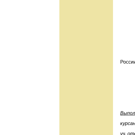
России
Выпол
курса
уч. от