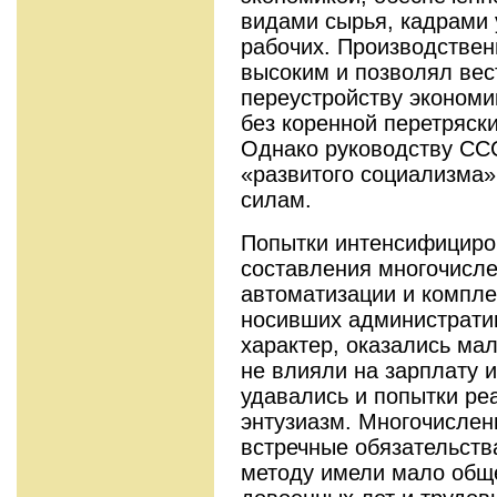
видами сырья, кадрами 
рабочих. Производстве
высоким и позволял вес
переустройству экономи
без коренной перетряск
Однако руководству СС
«развитого социализма» 
силам.
Попытки интенсифициро
составления многочисл
автоматизации и компле
носивших администрати
характер, оказались ма
не влияли на зарплату и
удавались и попытки ре
энтузиазм. Многочислен
встречные обязательств
методу имели мало обще