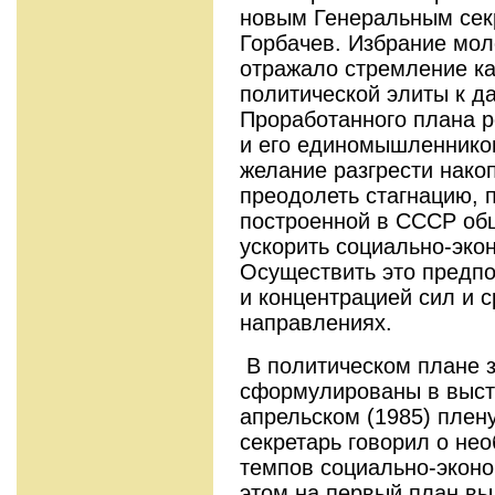
новым Генеральным сек
Горбачев. Избрание мол
отражало стремление ка
политической элиты к 
Проработанного плана 
и его единомышленников
желание разгрести нако
преодолеть стагнацию,
построенной в СССР об
ускорить социально-эко
Осуществить это предпо
и концентрацией сил и с
направлениях.
В политическом плане з
сформулированы в выст
апрельском (1985) пле
секретарь говорил о не
темпов социально-эконо
этом на первый план вы