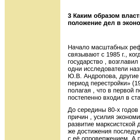
3 Каким образом влас
положение дел в эконо
Начало масштабных ре
связывают с 1985 г., ко
государство , возглавил
одни исследователи на
Ю.В. Андропова, други
период перестройки» (19
полагая , что в первой 
постепенно входил в с
До середины 80-х годов 
причин , усилия эконом
развитие марксистской 
же достижения последу
с её опровержением. А п