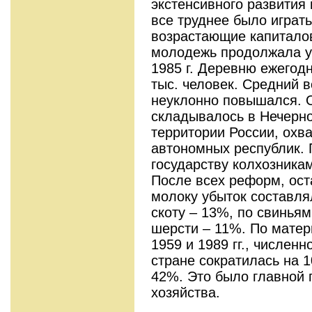
экстенсивного развития
все труднее было играт
возрастающие капитало
молодежь продолжала уе
1985 г. Деревню ежегод
тыс. человек. Средний в
неуклонно повышался. 
складывалось в Нечерно
территории России, охв
автономных республик. 
государству колхозникам
После всех реформ, ост
молоку убыток составля
скоту – 13%, по свиньям 
шерсти – 11%. По мате
1959 и 1989 гг., численн
стране сократилась на 
42%. Это было главной 
хозяйства.