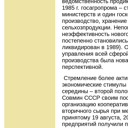
ведомственность продик
1985 г. госагропрома – 
министерств и один госк
производство, хранение
сельхозпродукции. Непо
неэффективность нового
постепенно становились
ликвидирован в 1989). О
управления всей сферо
производства была нова
перспективной.
Стремление более акти
экономические стимулы 
середины – второй полов
Совмин СССР своим по
организацию кооператив
вторичного сырья при м
принятому 19 августа, 2
предприятий получили 