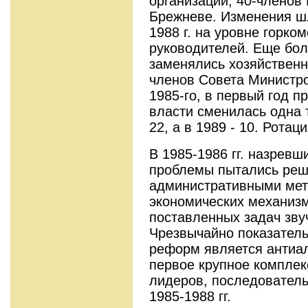
организаций, 40-членов
Брежневе. Изменения шл
1988 г. на уровне горк
руководителей. Еще бо
заменялись хозяйственн
членов Совета Министр
1985-го, в первый год п
власти сменилась одна т
22, а в 1989 - 10. Рота
В 1985-1986 гг. назревш
проблемы пытались реш
административными мет
экономических механиз
поставленных задач зву
Чрезвычайно показатель
реформ является антиал
первое крупное компле
лидеров, последовател
1985-1988 гг.