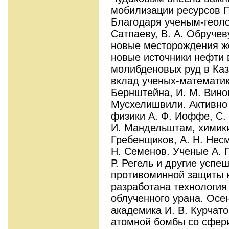
мобилизации ресурсов 
Благодаря ученым-геолог
Сатпаеву, В. А. Обруче
новые месторождения же
новые источники нефти
молибденовых руд в Ка
вклад ученых-математик
Бернштейна, И. М. Виног
Мусхелишвили. Активно 
физики А. Ф. Иоффе, С. 
И. Мандельштам, химики 
Гребенщиков, А. Н. Несм
Н. Семенов. Ученые А. П
Р. Регель и другие усп
противоминной защиты к
разработана технология
облученного урана. Осе
академика И. В. Курчат
атомной бомбы со сфери