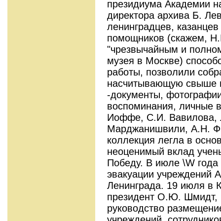
президиума Академии на
директора архива Б. Ле
ленинградцев, казанцев
помощников (скажем, Н.
"чрезвычайным и полно
музея в Москве) способ
работы, позволили собр
насчитывающую свыше п
-документы, фотографии,
воспоминания, личные 
Иоффе, С.И. Вавилова, Л
Марджанишвили, А.Н. Фр
коллекция легла в осно
неоценимый вклад учен
Победу. В июле \W года
эвакуации учреждений 
Ленинграда. 19 июля в 
президент О.Ю. Шмидт, 
руководство размещени
учреждений, сотрудников