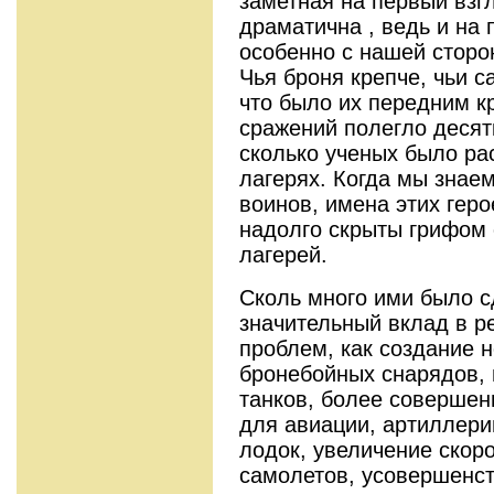
заметная на первый взгл
драматична , ведь и на
особенно с нашей сторо
Чья броня крепче, чьи с
что было их передним к
сражений полегло десят
сколько ученых было ра
лагерях. Когда мы знае
воинов, имена этих геро
надолго скрыты грифом с
лагерей.
Сколь много ими было с
значительный вклад в р
проблем, как создание 
бронебойных снарядов,
танков, более совершен
для авиации, артиллери
лодок, увеличение скор
самолетов, усовершенс