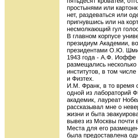
пятьдесят кроватей, отг
простынями или картон
нет, раздеваться или о
пригнувшись или на корт
несмолкающий гул голос
В главном корпусе унив
президиум Академии, в
президентами О.Ю. Шмид
1943 года - А.Ф. Иоффе 
размещались несколько
институтов, в том числ
и Физтех.
И.М. Франк, в то время
одной из лабораторий 
академик, лауреат Нобе
рассказывал мне о неве
жизни и быта эвакуиров
вывез из Москвы почти 
Места для его размещен
была предоставлена одн