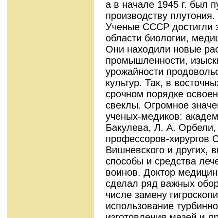
а в начале 1945 г. был 
производству плутония.
Ученые СССР достигли з
области биологии, медиц
Они находили новые ра
промышленности, изыск
урожайности продовольс
культур. Так, в восточн
срочном порядке освое
свеклы. Огромное значе
ученых-медиков: академи
Бакулева, Л. А. Орбели,
профессоров-хирургов С
Вишневского и других, 
способы и средства леч
воинов. Доктор медицин
сделал ряд важных обор
числе замену гигроскоп
использование турбинно
изготовления мазей и др