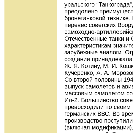
уральского “Танкограда
преодолено преимущест
бронетанковой технике. 
перевес советских Воор
самоходно-артиллерийск
Отечественные танки и
характеристикам значит
зарубежные аналоги. Ог
создании принадлежала Н
Ж. Я. Котину, М. И. Кошк
Кучеренко, А. А. Морозов
Со второй половины 194
выпуск самолетов и ав
массовым самолетом со
Ил-2. Большинство сове
превосходили по своим
германских ВВС. Во вре
производство поступили
(включая модификации),