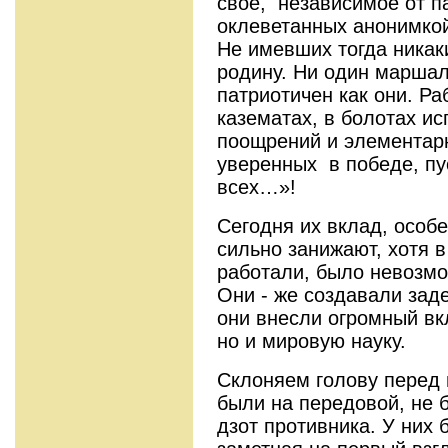
свое, независимое от па
оклеветанных анонимкой
Не имевших тогда никаки
родину. Ни один маршал
патриотичен как они. Ра
казематах, в болотах и
поощрений и элементарн
уверенных в победе, пу
всех…»!
Сегодня их вклад, особе
сильно занижают, хотя в
работали, было невозмож
Они - же создавали зад
они внесли огромный вкл
но и мировую науку.
Склоняем голову перед 
были на передовой, не 
дзот противника. У них 