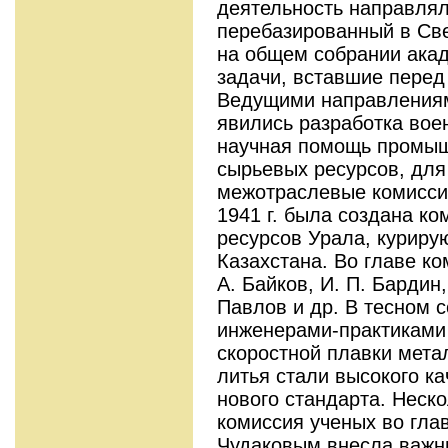
деятельность направлял
перебазированный в Све
на общем собрании ака
задачи, вставшие перед
Ведущими направлениям
явились разработка вое
научная помощь промыш
сырьевых ресурсов, для
межотраслевые комиссии
1941 г. была создана к
ресурсов Урала, куриру
Казахстана. Во главе ко
А. Байков, И. П. Бардин,
Павлов и др. В тесном с
инженерами-практиками
скоростной плавки мета
литья стали высокого ка
нового стандарта. Неск
комиссия ученых во глав
Чудаковым внесла важн