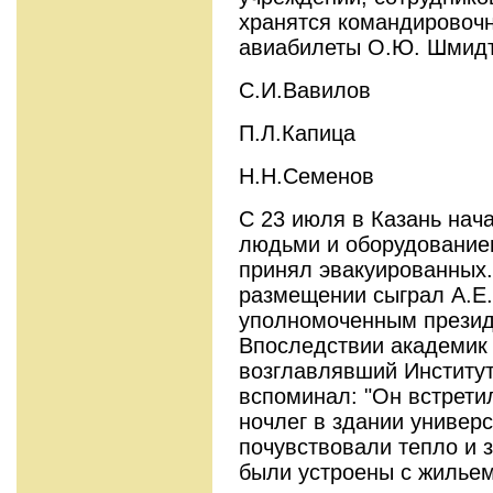
хранятся командировочн
авиабилеты О.Ю. Шмидт
С.И.Вавилов
П.Л.Капица
Н.Н.Семенов
С 23 июля в Казань нач
людьми и оборудование
принял эвакуированных.
размещении сыграл А.Е.
уполномоченным президи
Впоследствии академик 
возглавлявший Институт
вспоминал: "Он встрети
ночлег в здании универс
почувствовали тепло и з
были устроены с жильем