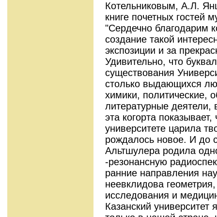
Котельниковым, А.Л. Ян
книге почетных гостей м
"Сердечно благодарим к
создание такой интере
экспозиции и за прекра
Удивительно, что буква
существования Универси
столько выдающихся лю
химики, политические, 
литературные деятели, 
эта когорта показывает,
университете царила тв
рождалось новое. И до 
Альтшулера родила одн
-резонансную радиоспек
ранние направления нау
неевклидова геометрия
исследования и медицинс
Казанский университет