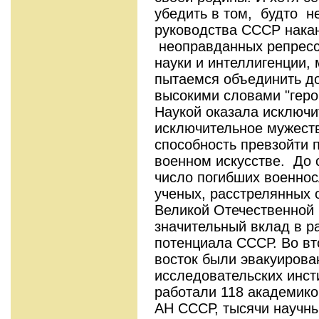
убедить в том, будто 
руководства СССР накан
неоправданных репресс
науки и интеллигенции,
пытаемся объединить до
высокими словами "герои
Наукой оказала исключи
исключительное мужеств
способность превзойти п
военном искусстве. До 
число погибших военнос
ученых, расстрелянных 
Великой Отечественной 
значительный вклад в р
потенциала СССР. Во вто
восток были эвакуирова
исследовательских инсти
работали 118 академико
АН СССР, тысячи научны