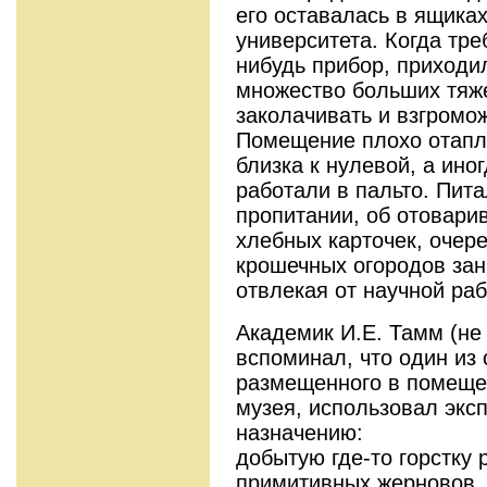
его оставалась в ящика
университета. Когда тре
нибудь прибор, приходи
множество больших тяже
заколачивать и взгромож
Помещение плохо отапл
близка к нулевой, а ино
работали в пальто. Пита
пропитании, об отовари
хлебных карточек, очере
крошечных огородов за
отвлекая от научной раб
Академик И.Е. Тамм (не 
вспоминал, что один из 
размещенного в помеще
музея, использовал экс
назначению:
добытую где-то горстку
примитивных жерновов,