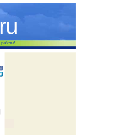
.ru
е работы!
ы