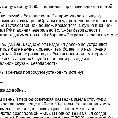
 концу к концу 1995 г. появились признаки сдвигов в этой
.
мия службы безопасности РФ приступила к выпуску
томной публикации «Органы государственной безопасности
икой Отечественной войне». Кроме того, Служба внешней
дки РФ и архив Федеральной службы безопасности
иковал документальный сборник «Секреты Гитлера на столе
а» (М.1995). Однако эти издания далеко не устраняют
та в базе научных оценок, тем более, что нам трудно
, в какой мере развернут и был использован материал
ийся в архивах Службы внешней разведки и
альной службы безопасности.
мы все-таки попробуем установить истину!
1.
ка до войны.
военный период советская разведка имела структуру,
ировавшуюся еще в 20-е и 30-е годы. Ее военная часть
валась первой, возникнув уже в системе органов
дства создаваемой РККА. В ноябре 1918 г. был создан