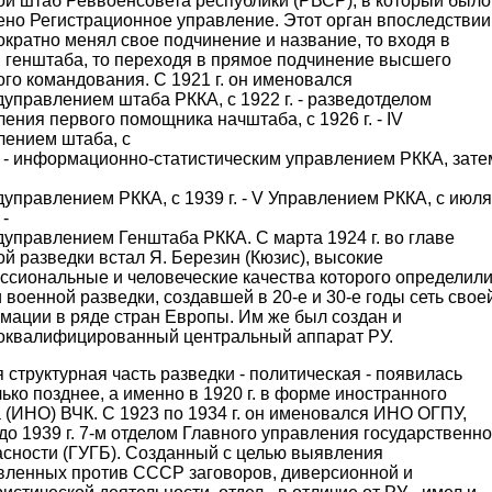
ой штаб Реввоенсовета республики (РВСР), в который было
ено Регистрационное управление. Этот орган впоследствии
кратно менял свое подчинение и название, то входя в
в генштаба, то переходя в прямое подчинение высшего
го командования. С 1921 г. он именовался
управлением штаба РККА, с 1922 г. - разведотделом
ения первого помощника начштаба, с 1926 г. - IV
лением штаба, с
. - информационно-статистическим управлением РККА, зате
управлением РККА, с 1939 г. - V Управлением РККА, с июля
 -
управлением Генштаба РККА. С марта 1924 г. во главе
й разведки встал Я. Березин (Кюзис), высокие
ссиональные и человеческие качества которого определил
 военной разведки, создавшей в 20-е и 30-е годы сеть свое
мации в ряде стран Европы. Им же был создан и
оквалифицированный центральный аппарат РУ.
 структурная часть разведки - политическая - появилась
ько позднее, а именно в 1920 г. в форме иностранного
 (ИНО) ВЧК. С 1923 по 1934 г. он именовался ИНО ОГПУ,
до 1939 г. 7-м отделом Главного управления государственн
асности (ГУГБ). Созданный с целью выявления
вленных против СССР заговоров, диверсионной и