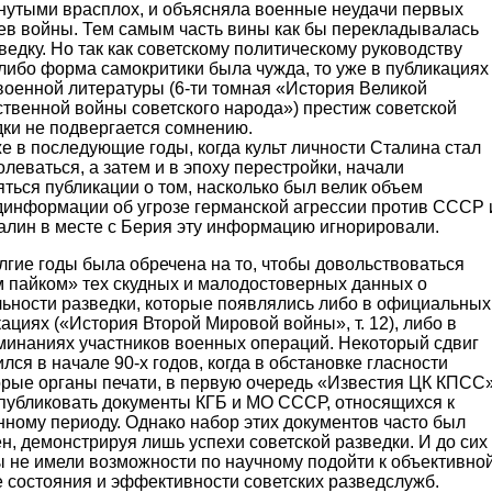
гнутыми врасплох, и объясняла военные неудачи первых
ев войны. Тем самым часть вины как бы перекладывалась
ведку. Но так как советскому политическому руководству
либо форма самокритики была чужда, то уже в публикациях
военной литературы (6-ти томная «История Великой
твенной войны советского народа») престиж советской
дки не подвергается сомнению.
е в последующие годы, когда культ личности Сталина стал
леваться, а затем и в эпоху перестройки, начали
ться публикации о том, насколько был велик объем
динформации об угрозе германской агрессии против СССР 
алин в месте с Берия эту информацию игнорировали.
гие годы была обречена на то, чтобы довольствоваться
м пайком» тех скудных и малодостоверных данных о
льности разведки, которые появлялись либо в официальных
ациях («История Второй Мировой войны», т. 12), либо в
минаниях участников военных операций. Некоторый сдвиг
лся в начале 90-х годов, когда в обстановке гласности
орые органы печати, в первую очередь «Известия ЦК КПСС»
 публиковать документы КГБ и МО СССР, относящихся к
ному периоду. Однако набор этих документов часто был
н, демонстрируя лишь успехи советской разведки. И до сих
ы не имели возможности по научному подойти к объективно
 состояния и эффективности советских разведслужб.