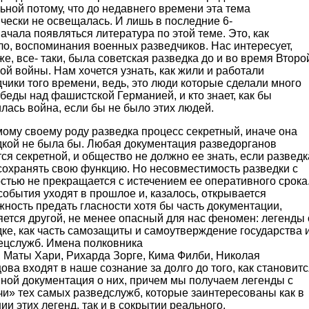
ьной потому, что до недавнего времени эта тема
чески не освещалась. И лишь в последние 6-
начала появляться литература по этой теме. Это, как
о, воспоминания военных разведчиков. Нас интересует,
же, все- таки, была советская разведка до и во время Второ
й войны. Нам хочется узнать, как жили и работали
чики того времени, ведь, это люди которые сделали много
беды над фашистской Германией, и кто знает, как бы
лась война, если бы не было этих людей.
ому своему роду разведка процесс секретный, иначе она
дкой не была бы. Любая документация разведорганов
ся секретной, и общество не должно ее знать, если разведк
сохранять свою функцию. Но несовместимость разведки с
стью не прекращается с истечением ее оперативного срока
события уходят в прошлое и, казалось, открывается
ность предать гласности хотя бы часть документации,
ется другой, не менее опасный для нас феномен: легенды 
ке, как часть самозащиты и самоутверждение государства 
пецслужб. Имена полковника
, Маты Хари, Рихарда Зорге, Кима Филби, Николая
ова входят в наше сознание за долго до того, как становит
пной документация о них, причем мы получаем легенды с
и» тех самых разведслужб, которые заинтересованы как в
ии этих легенд, так и в сокрытии реального,