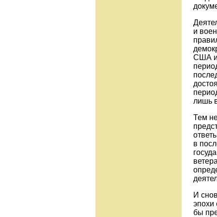
докум
Деяте
и вое
правил
демокр
США и
период
после
достоя
перио
лишь в
Тем н
предс
ответы
в пос
госуда
ветер
опред
деяте
И сно
эпохи
бы пр