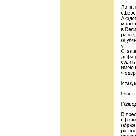
Лишь к
сфере
Акаде
много
в Вел
разве
опубл
у
Сталин
дефици
судить
имеющ
Федер
Итак, 
Глава 
Развед
В пред
сформ
образо
руково