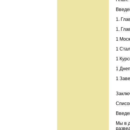
Введение .
1. Глава
1. Глав
1 Москов
1 Стали
1 Курская
1 Днепр
1 Завер
Заключение
Список ли
Введе
Мы в 
развед