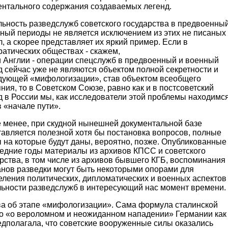
ентального содержания создаваемых легенд.
льность разведслужб советского государства в предвоенны
нный периоды не является исключением из этих не писаных
, а скорее представляет их яркий пример. Если в
атических обществах - скажем,
 Англии - операции спецслужб в предвоенный и военный
 сейчас уже не являются объектом полной секретности и
дующей «мифологизации», став объектом всеобщего
ния, то в Советском Союзе, равно как и в постсоветский
д в России мы, как исследователи этой проблемы находимс
 «начале пути».
е менее, при скудной нынешней документальной базе
тавляется полезной хотя бы постановка вопросов, полные
 на которые будут даны, вероятно, позже. Опубликованные
ледние годы материалы из архивов КПСС и советского
рства, в том числе из архивов бывшего КГБ, воспоминания
анов разведки могут быть некоторыми опорами для
еления политических, дипломатических и военных аспектов
льности разведслужб в интересующий нас момент времени.
ва об этапе «мифологизации». Сама формула сталинской
 о «о вероломном и неожиданном нападении» Германии как
едполагала, что советские вооруженные силы оказались