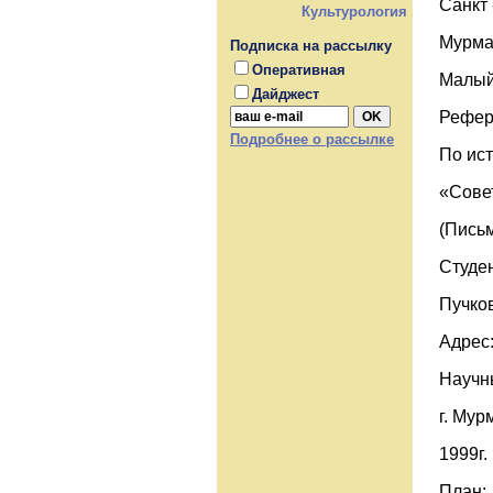
Санкт 
Культурология
Мурма
Подписка на рассылку
Оперативная
Малый
Дайджест
Рефер
Подробнее о рассылке
По ист
«Совет
(Пись
Студе
Пучков
Адрес:
Научн
г. Мур
1999г.
План: