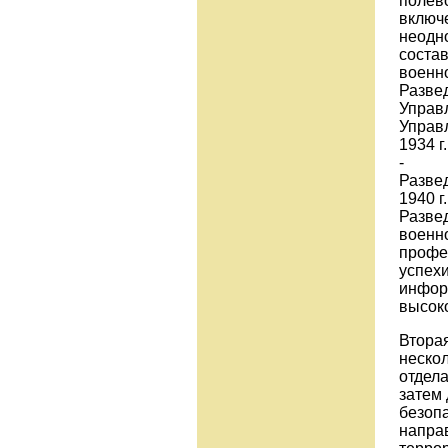
полев
включ
неодно
соста
военно
Развед
Управл
Управ
1934 г
-
Развед
1940 г.
Развед
военно
профе
успехи
инфор
высок
Вторая
нескол
отдела
затем 
безоп
напра