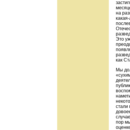
засти
месяц
на раз
какая-
после
Отечес
разве
Это уж
преодо
появля
разве
как Ст
Мы дол
«сухи
деяте
публик
воспо
намети
некот
стали
довоен
случае
пор м
оценке