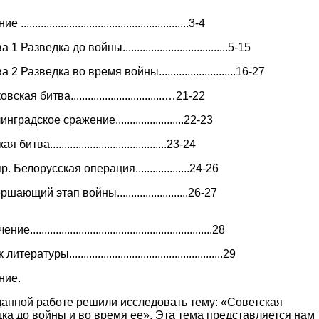
..........................................................3-4
 1 Разведка до войны.....................................5-15
а 2 Разведка во время войны...........................16-27
ская битва.................................…21-22
нградское сражение........................22-23
 битва.........................................23-24
. Белорусская операция...................24-26
шающий этап войны.........................26-27
................................................................28
тературы......................................................29
ние.
данной работе решили исследовать тему: «Советская
ка до войны и во время ее». Эта тема представляется нам