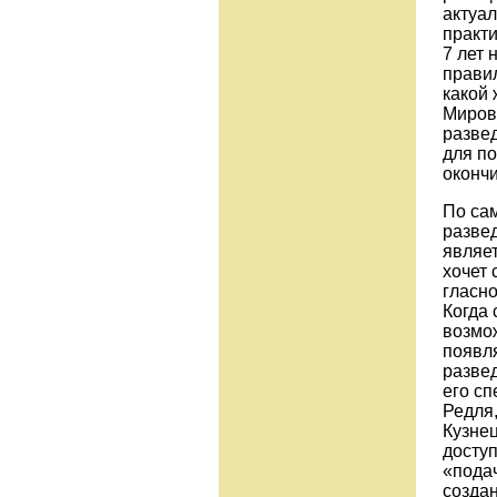
актуал
практи
7 лет 
правил
какой 
Мирово
развед
для по
окончи
По сам
разве
являет
хочет 
гласно
Когда 
возмож
появля
развед
его с
Редля
Кузнец
досту
«подач
создан