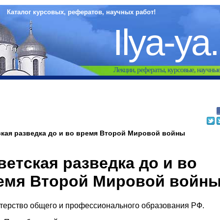
Каталог курсовых, рефератов, научных работ!
Ilya-ya
Лекции, рефераты, курсовые, научны
кая разведка до и во время Второй Мировой войны
ветская разведка до и во
емя Второй Мировой войн
терство общего и профессионального образования РФ.