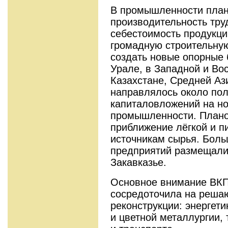
В промышленности план
производительность тру
себестоимость продукци
громадную строительну
создать новые опорные 
Урале, в Западной и Во
Казахстане, Средней Аз
направлялось около по
капиталовложений на но
промышленности. Плано
приближение лёгкой и 
источникам сырья. Боль
предприятий размещалис
Закавказье.
Основное внимание ВКП
сосредоточила на решаю
реконструкции: энергет
и цветной металлургии