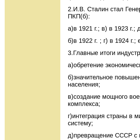
2.И.В. Сталин стал Ген
ПКП(б):
а)в 1921 г.; в) в 1923 г.; 
б)в 1922 г. ; г) в 1924 г.; 
3.Главные итоги индуст
а)обретение экономичес
б)значительное повышен
населения;
в)создание мощного во
комплекса;
г)интеграция страны в 
систему;
д)превращение СССР с 