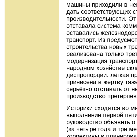
машины приходили в нег
дать соответствующих с
производительности. От
отставала система комм
оставались железнодоро
транспорт. Из предусмо
строительства новых тр
реализована только тре
модернизация транспорт
народном хозяйстве ск
диспропорции: лёгкая 
принесена в жертву тяж
серьёзно отставать от н
производство претерпев
Историки сходятся во м
выполнении первой пяти
руководство объявить о
(за четыре года и три м
коррективы в планирова