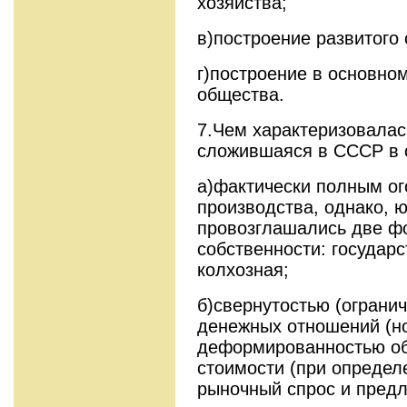
хозяйства;
в)построение развитого
г)построение в основно
общества.
7.Чем характеризовалас
сложившаяся в СССР в с
а)фактически полным ог
производства, однако, 
провозглашались две ф
собственности: государс
колхозная;
б)свернутостью (ограни
денежных отношений (но
деформированностью об
стоимости (при определ
рыночный спрос и предл