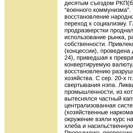
десятым съездом РКП(б)
“военного коммунизма”.
восстановление народн
переход к социализму. 
продразверстки проднал
использование рынка, 
собственности. Привлек
(концессии), проведена
24), приведшая к превр
конвертируемую валюту.
восстановлению разруш
хозяйства. С сер. 20-х г
свертывания нэпа. Ликв
промышленности, из ко
вытеснялся частный кап
централизованная сист
(хозяйственные наркомат
окружение взяли курс н
хлеба и насильственную
Проводились репрессии