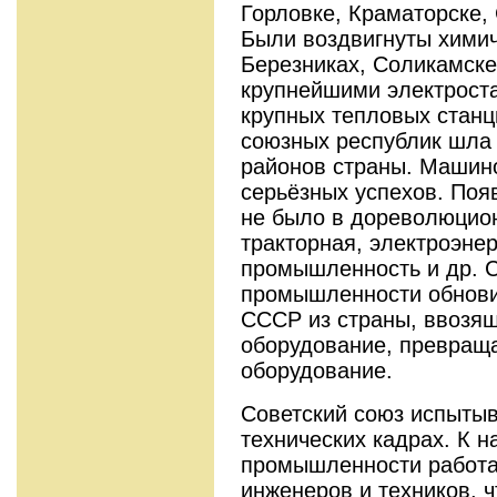
Горловке, Краматорске,
Были воздвигнуты хими
Березниках, Соликамске,
крупнейшими электрост
крупных тепловых станц
союзных республик шла 
районов страны. Машин
серьёзных успехов. Поя
не было в дореволюцион
тракторная, электроэнер
промышленность и др. С
промышленности обнови
СССР из страны, ввозя
оборудование, превраща
оборудование.
Советский союз испыты
технических кадрах. К н
промышленности работал
инженеров и техников, 