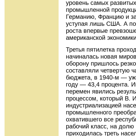
уровень самых развитых
промышленной продукци
Германию, Францию и за
уступая лишь США. А по
роста впервые превзоше
американской экономики
Третья пятилетка проход
начиналась новая миров
оборону пришлось резко 
составляли четвертую ч
бюджета, в 1940-м — уже
году — 43,4 процента. 
перемен явились резуль
процессом, который В. 
индустриализацией насе
промышленного преобра
охватившего все респуб
рабочий класс, на долю 
приходилась треть насел