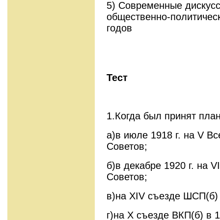
5) Современные дискусс
общественно-политическ
годов
Т
ест
1.Когда был принят пл
а)в июле 1918 г. на V В
Советов;
б)в декабре 1920 г. на 
Советов;
в)на XIV съезде ШСП(б) и
г)на X съезде ВКП(б) в 1