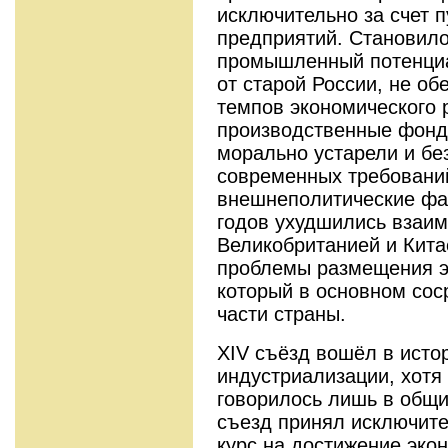
исключительно за счет 
предприятий. Становило
промышленный потенциа
от старой России, не о
темпов экономического р
производственные фонд
морально устарели и бе
современных требований
внешнеполитические фак
годов ухудшились взаи
Великобританией и Кит
проблемы размещения э
который в основном сос
части страны.
XIV съёзд вошёл в исто
индустриализации, хотя 
говорилось лишь в общи
съезд принял исключите
курс на достижение эко