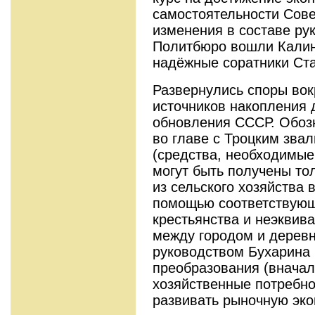
самостоятельности Сов
изменения в составе ру
Политбюро вошли Калин
надёжные соратники Ст
Развернулись споры вок
источников накопления 
обновления СССР. Обозн
во главе с Троцким зва
(средства, необходимые
могут быть получены тол
из сельского хозяйства
помощью соответствующ
крестьянства и неэквив
между городом и деревн
руководством Бухарина 
преобразования (вначал
хозяйственные потребно
развивать рыночную эко