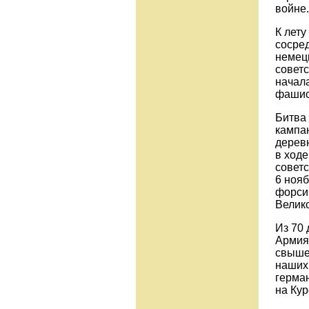
войне.
К лету
сосред
немец
советс
начала
фашис
Битва
кампа
дерев
в ходе
советс
6 нояб
форси
Велик
Из 70 
Армия 
свыше
наших 
герма
на Кур