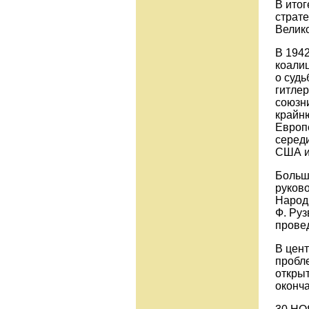
В ито
страт
Велик
В 1942
коалиц
о судь
гитле
союзн
крайн
Европе
серед
США и
Больш
руков
Народ
Ф. Руз
провед
В цен
пробл
открыт
оконч