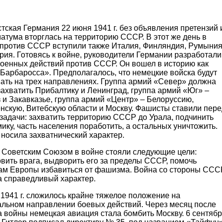
ская Германия 22 июня 1941 г. без объявления претензий 
атума вторглась на территорию СССР. В этот же день в
 против СССР вступили также Италия, Финляндия, Румыни
рия. Готовясь к войне, руководители Германии разработали
военных действий против СССР. Он вошел в историю как
Барбаросса». Предполагалось, что немецкие войска будут
пать на трех направлениях. Группа армий «Север» должна
ахватить Прибалтику и Ленинград, группа армий «Юг» –
 и Закавказье, группа армий «Центр» – Белоруссию,
нскую, Витебскую области и Москву. Фашисты ставили пере
задачи: захватить территорию СССР до Урала, подчинить
ику, часть населения поработить, а остальных уничтожить.
носила захватнический характер.
 Советским Союзом в войне стояли следующие цели:
вить врага, выдворить его за пределы СССР, помочь
ам Европы избавиться от фашизма. Война со стороны ССС
а справедливый характер.
1941 г. сложилось крайне тяжелое положение на
альном направлении боевых действий. Через месяц после
 войны немецкая авиация стала бомбить Москву. 6 сентяб