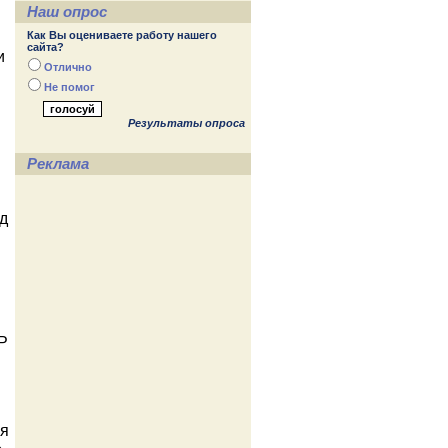
Наш опрос
Как Вы оцениваете работу нашего
сайта?
и
Отлично
Не помог
я
Результаты опроса
Реклама
д
Р
ря