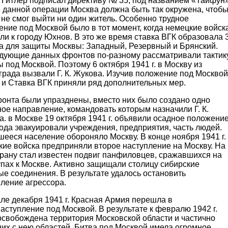
. Гитлер подписал директиву № 35, под названием «Тайфун»
 данной операции Москва должна быть так окружена, чтоб
 не смог выйти ни один житель. Особенно трудное
ние под Москвой было в тот момент, когда немецкие войск
и к городу Юхнов. В это же время ставка ВГК образовала 
а для защиты Москвы: Западный, Резервный и Брянский.
дующие данных фронтов по-разному рассматривали тактик
 под Москвой. Поэтому 6 октября 1941 г. в Москву из
рада вызвали Г. К. Жукова. Изучив положение под Москвой
 и Ставка ВГК приняли ряд дополнительных мер.
ронта были упразднены, вместо них было создано одно
ое направление, командовать которым назначили Г. К.
. в Москве 19 октября 1941 г. объявили осадное положение
ода эвакуировали учреждения, предприятия, часть людей.
ееся население обороняло Москву. В конце ноября 1941 г.
кие войска предприняли второе наступление на Москву. На
трану стал известен подвиг панфиловцев, сражавшихся на
пах к Москве. Активно защищали столицу сибирские
е соединения. В результате удалось остановить
ление агрессора.
ле декабря 1941 г. Красная Армия перешла в
аступление под Москвой. В результате к февралю 1942 г.
освобождена территория Московской области и частично
их с нею областей. Битва под Москвой имела огромное