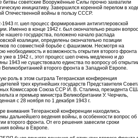
ге битвы советские Вооружённые Силы прочно захватили
егическую инициативу. Завершился коренной перелом в ход
ой Отечественной войны в пользу СССР.
-1943 гг. шел процесс формирования антигитлеровской
ии. Именно в конце 1942 г. был окончательно решен вопро
бе нашего государства, положено начало распада
ровской коалиции, определены окончательно позиции
иков по совместной борьбе с фашизмом. Несмотря на
юю необходимость и возможность открытия второго фронта
 уже в 1942 г., этот процесс шел очень медленно и до
ины 1943 не существовало единства по вопросу об открыти
 Великобританией второго фронта в Западной Европе.
ую роль в этом сыграла Тегеранская конференция
одителей трех крупнейших государств Представителя Совет
ных Комиссаров Союза ССР И. В. Сталина, президента С
вельта и премьер министра Великобритании У. Черчиль,
енная с 28 ноября по 1 декабря 1943 г.
тре внимания Тегеранской конференции находились
емы дальнейшего ведения войны, в особенности вопрос об
ии второго фронта. От его решения завесили сроки
ания войны в Европе.