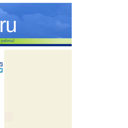
.ru
е работы!
ы