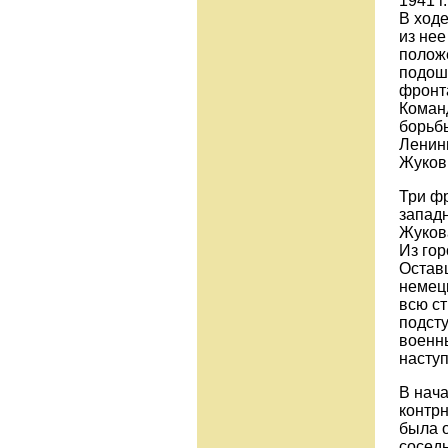
1941 г
В ходе
из нее
положе
подошл
фронт
Коман
борьбы
Ленинг
Жуков
Три ф
западн
Жукова
Из гор
Оставш
немец
всю с
подсту
военны
наступ
В нача
контрн
была 
соседн