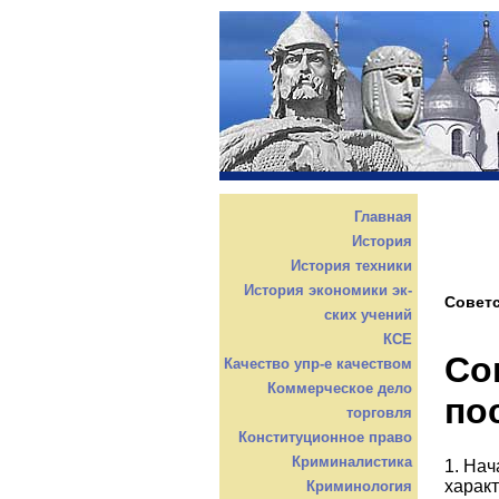
Главная
История
История техники
История экономики эк-
Советс
ских учений
КСЕ
Со
Качество упр-е качеством
Коммерческое дело
по
торговля
Конституционное право
Криминалистика
1. На
харак
Криминология