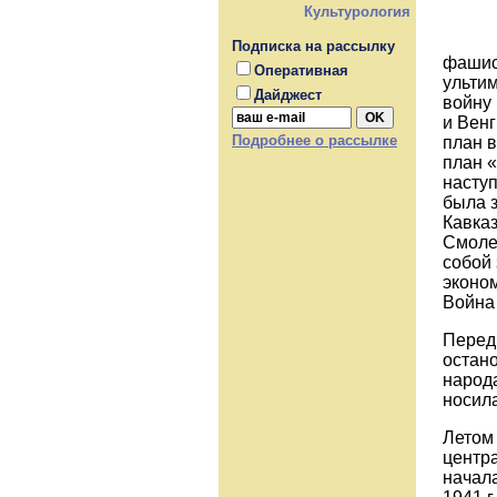
Культурология
Подписка на рассылку
фашист
Оперативная
ультим
Дайджест
войну
и Венг
Подробнее о рассылке
план 
план «
насту
была з
Кавказ
Смоле
собой 
эконом
Война 
Перед
остано
народ
носил
Летом 
центр
начала