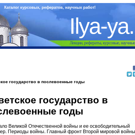
Каталог курсовых, рефератов, научных работ!
Ilya-ya
Лекции, рефераты, курсовые, научны
кое государство в послевоенные годы
ветское государство в
слевоенные годы
чало Великой Отечественной войны и ее освободительный
тер. Периоды войны. Главный фронт Второй мировой войн