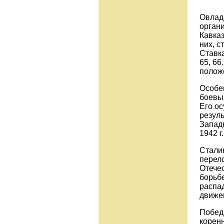
Овладе
органи
Кавказ
них, 
Ставка
65, 66
положе
Особен
боевы
Его о
резуль
Западн
1942 г
Стали
перело
Отече
борьб
распа
движе
Побед
корен