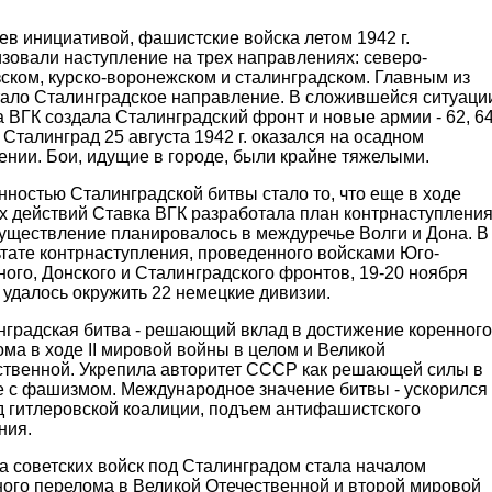
в инициативой, фашистские войска летом 1942 г.
зовали наступление на трех направлениях: северо-
ском, курско-воронежском и сталинградском. Главным из
стало Сталинградское направление. В сложившейся ситуаци
 ВГК создала Сталинградский фронт и новые армии - 62, 64
. Сталинград 25 августа 1942 г. оказался на осадном
нии. Бои, идущие в городе, были крайне тяжелыми.
ностью Сталинградской битвы стало то, что еще в ходе
х действий Ставка ВГК разработала план контрнаступления
существление планировалось в междуречье Волги и Дона. В
тате контрнаступления, проведенного войсками Юго-
ого, Донского и Сталинградского фронтов, 19-20 ноября
. удалось окружить 22 немецкие дивизии.
нградская битва - решающий вклад в достижение коренного
ма в ходе II мировой войны в целом и Великой
ственной. Укрепила авторитет СССР как решающей силы в
е с фашизмом. Международное значение битвы - ускорился
д гитлеровской коалиции, подъем антифашистского
ния.
а советских войск под Сталинградом стала началом
ного перелома в Великой Отечественной и второй мировой