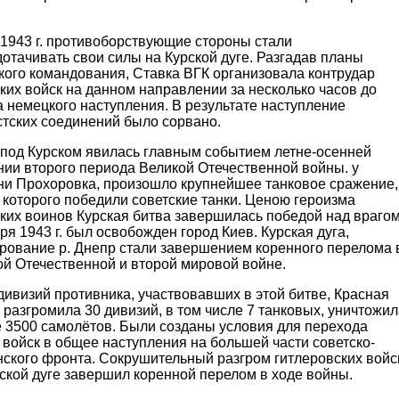
 1943 г. противоборствующие стороны стали
отачивать свои силы на Курской дуге. Разгадав планы
кого командования, Ставка ВГК организовала контрудар
ких войск на данном направлении за несколько часов до
 немецкого наступления. В результате наступление
тских соединений было сорвано.
 под Курском явилась главным событием летне-осенней
нии второго периода Великой Отечественной войны. у
ни Прохоровка, произошло крупнейшее танковое сражение,
 которого победили советские танки. Ценою героизма
ких воинов Курская битва завершилась победой над врагом
ря 1943 г. был освобожден город Киев. Курская дуга,
рование р. Днепр стали завершением коренного перелома 
ой Отечественной и второй мировой войне.
дивизий противника, участвовавших в этой битве, Красная
разгромила 30 дивизий, в том числе 7 танковых, уничтожил
 3500 самолётов. Были созданы условия для перехода
войск в общее наступления на большей части советско-
нского фронта. Сокрушительный разгром гитлеровских войс
ской дуге завершил коренной перелом в ходе войны.