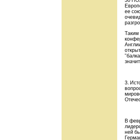
30 НО
Европе
ее сою
очеви
разгр
Таким
конфе
Англи
откры
"балка
значи
3. Ист
вопро
мирово
Отече
В фев
лидер
ней б
Герма