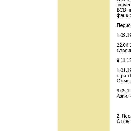
значен
ВОВ, п
фашист
Перио
1.09.1
22.06.
Стали
9.11.1
1.01.1
стран
Отече
9.05.1
Азии,
2. Пер
Откры