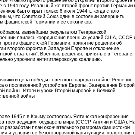
ЯБРЯ было принято решение об открытии второго фронта 
 в 1944 году. Реальный же второй фронт против Германии 
зников был открыт только 6 июля 1944 г., когда стало
дным, что Советский Союз один в состоянии завершить
ом фашистской Германии и ее союзников.
 образом, важнейшим результатом Тегеранской
ренции явились координация военных усилий США, СССР 
и против фашистской Германии, принятие решения об
тии второго фронта в Западной Европе и отклонение
нской стратегии". Военные решения, принятые в Тегеране,
тельно упрочили антигитлеровскую коалицию.
очники и цена победы советского народа в войне. Решение
са о послевоенной устройстве Европы. Завершение Второй
й войны. Итоги и уроки Второй мировой и Великой
ственной войны
рале 1945 г. в Крыму состоялась Ялтинская конференция
ов трех ведущих государств мира (СССР, Англии и США). Н
ыл разработан план окончательного разгрома фашистской
нии и условия ее безоговорочной капитуляции, положения 