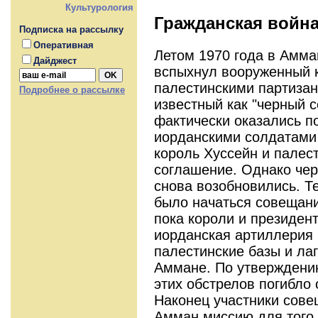
Культурология
Гражданская война
Подписка на рассылку
Оперативная
Летом 1970 года в Амма
Дайджест
вспыхнул вооруженный 
палестинскими партиза
Подробнее о рассылке
известный как "черный 
фактически оказались 
иорданскими солдатами
король Хуссейн и палес
соглашение. Однако чер
снова возобновились. Т
было начаться совещани
пока короли и президен
иорданская артиллерия
палестинские базы и ла
Аммане. По утверждени
этих обстрелов погибло 
Наконец участники сове
Амман миссию для того,