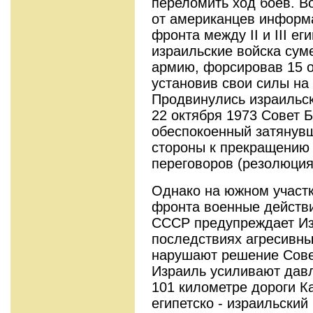
переломить ход боев. В
от американцев информ
фронта между II и III е
израильские войска суме
армию, форсировав 15 о
установив свои силы на 
Продвинулись израильск
22 октября 1973 Совет 
обеспокоенный затянувш
стороны к прекращению 
переговоров (резолюция
Однако на южном участке
фронта военные действи
СССР предупреждает Из
последствиях агресивны
нарушают решение Сове
Израиль усиливают давл
101 километре дороги К
египетско - израильский