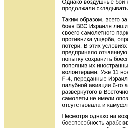
Однако воздушные бои 
продолжали складыватьс
Таким образом, всего з
боев ВВС Израиля лишил
своего самолетного парк
противника ущерба, оп
потери. В этих условиях
предприняло отчаянную 
попытку сохранить боес
пополнив их иностранны
волонтерами. Уже 11 но
F-4, переданные Израил
палубной авиации 6-го 
развернутого в Восточ
самолеты не имели опоз
отсутствовала и камуфл
Несмотря однако на воз
боеспособность арабски