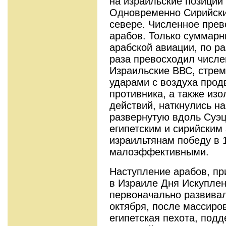
на израильские позиции
Одновременно Сирийски
севере. Численное прев
арабов. Только суммарн
арабской авиации, по ра
раза превосходил числе
Израильские ВВС, стре
ударами с воздуха прод
противника, а также из
действий, наткнулись н
развернутую вдоль Суэц
египетским и сирийским
израильтянам победу в 1
малоэффективными.
Наступление арабов, пр
в Израиле Дня Искуплен
первоначально развивал
октября, после массиро
египетская пехота, под