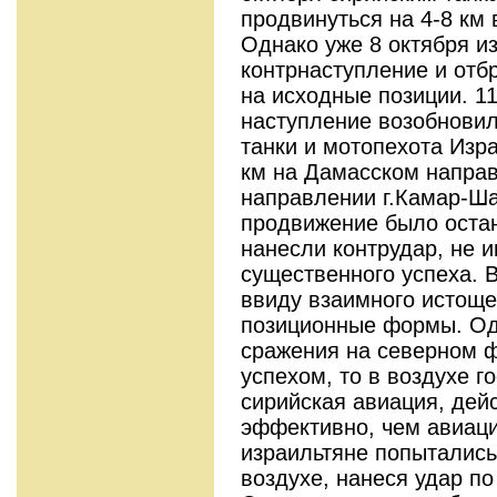
продвинуться на 4-8 км 
Однако уже 8 октября и
контрнаступление и отбр
на исходные позиции. 1
наступление возобновил
танки и мотопехота Изр
км на Дамасском направ
направлении г.Камар-Ша
продвижение было остан
нанесли контрудар, не 
существенного успеха. 
ввиду взаимного истоще
позиционные формы. Од
сражения на северном 
успехом, то в воздухе 
сирийская авиация, дей
эффективно, чем авиаци
израильтяне попытались
воздухе, нанеся удар п