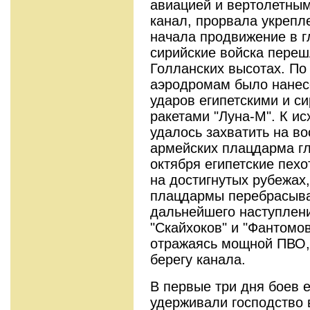
авиацией и вертолетны
канал, прорвала укрепл
начала продвижение в 
сирийские войска переш
Голланских высотах. П
аэродромам было нанес
ударов египетскими и с
ракетами "Луна-М". К ис
удалось захватить на во
армейских плацдарма гл
октября египетские пех
на достигнутых рубежах
плацдармы перебрасыва
дальнейшего наступлен
"Скайхоков" и "Фантомов
отражаясь мощной ПВО,
берегу канала.
В первые три дня боев 
удерживали господство 