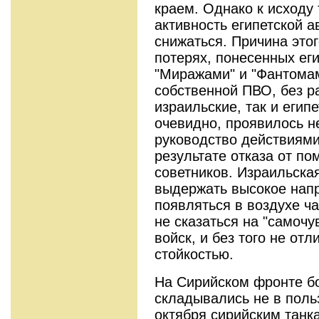
краем. Однако к исходу 
активность египетской 
снижаться. Причина этог
потерях, понесенных ег
"Миражами" и "Фантомам
собственной ПВО, без р
израильские, так и егип
очевидно, проявилось н
руководство действиями
результате отказа от п
советников. Израильска
выдержать высокое напр
появляться в воздухе ча
не сказаться на "самочу
войск, и без того не от
стойкостью.
На Сирийском фронте б
складывались не в польз
октября сирийским танк